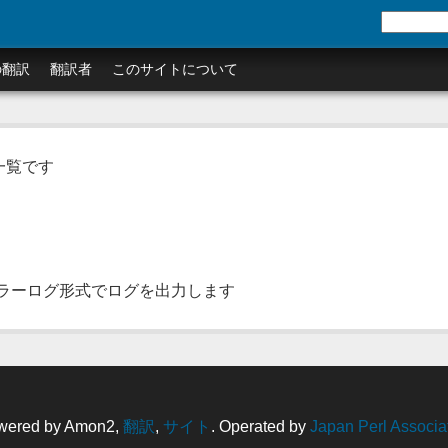
の翻訳
翻訳者
このサイトについて
の一覧です
とエラーログ形式でログを出力します
wered by Amon2,
翻訳
,
サイト
. Operated by
Japan Perl Associa