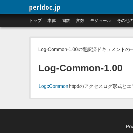
perldoc.jp
トップ
本体
関数
変数
モジュール
その他
Log-Common-1.00の翻訳済ドキュメント
Log-Common-1.00
Log::Common
httpdのアクセスログ形式
Po