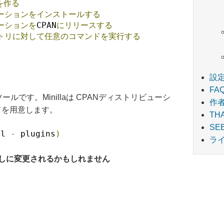
を作る
ーションをインストールする
ーションを
CPAN
にリリースする
トリに対して任意のコマンドを実行する
設
FA
ツールです。Minillaは CPANディストリビューシ
作
ドを用意します。
TH
SE
il 
-
 plugins
)
ラ
なしに変更されるかもしれません