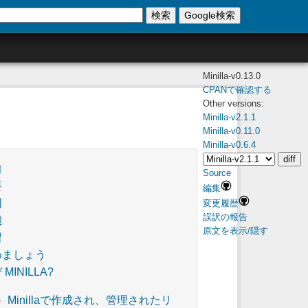
検索
Google検索
Minilla-v0.13.0
CPANで確認する
Other versions:
Minilla-v2.1.1
Minilla-v0.11.0
Minilla-v0.6.4
前
Source
要
編集
明
変更履歴
誤訳の報告
機
原文を表示/隠す
習
めましょう
 MINILLA?
Minillaで作成され、管理されたリ