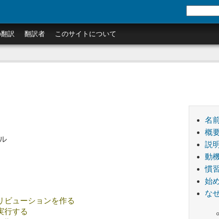
の翻訳
翻訳者
このサイトについて
名
概
ール
説
動
慣
始
なぜ
リビューションを作る
実行する