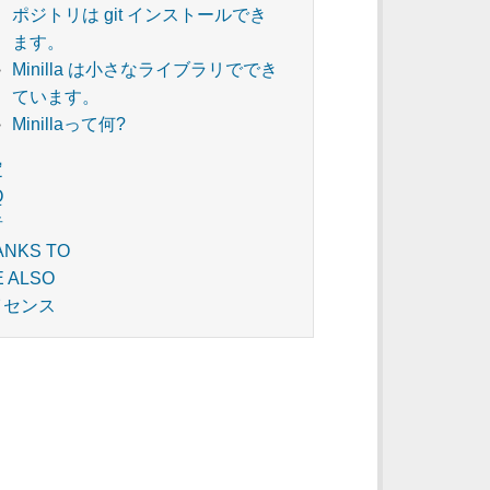
ポジトリは git インストールでき
ます。
Minilla は小さなライブラリででき
ています。
Minillaって何?
定
Q
者
ANKS TO
E ALSO
イセンス