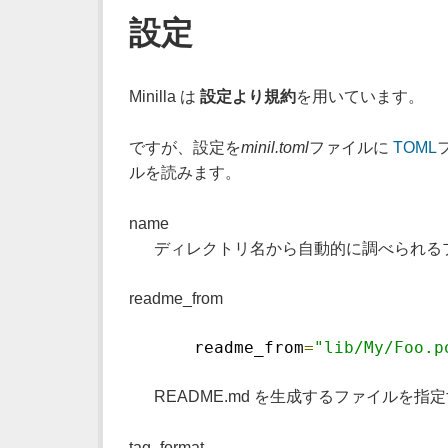
設定
Minilla は
設定より規約
を用いています。
ですが、設定を
minil.toml
ファイルに
TOML
ルを読みます。
name
ディレクトリ名から自動的に調べられるプ
readme_from
    readme_from
=
"lib/My/Foo.p
README.md を生成するファイル
tag_format