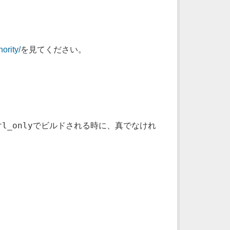
ority/
を見てください。
rl_only
でビルドされる時に、真でなけれ