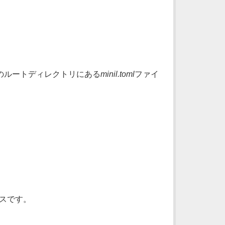
トのルートディレクトリにある
minil.toml
ファイ
パスです。