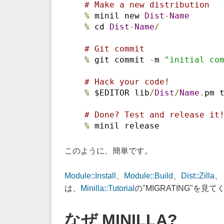
# Make a new distribution
%
 minil new 
Dist
-
Name
%
 cd 
Dist
-
Name
/
# Git commit
%
 git commit 
-
m 
"initial co
# Hack your code!
%
 $EDITOR lib
/
Dist
/
Name
.
pm 
# Done? Test and release it
%
 minil release
このように、簡単です。
Module::Install
、
Module::Build
、
Dist::Zilla
、
は、
Minilla::Tutorial
の"MIGRATING"を見
なぜ MINILLA?