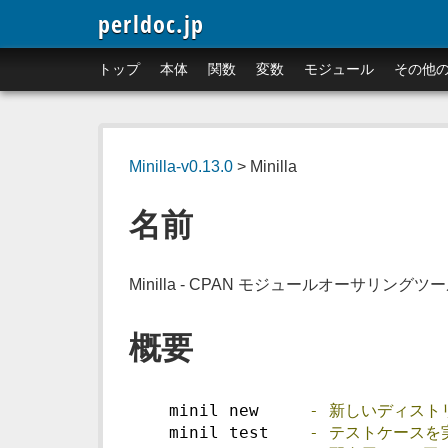
perldoc.jp
トップ
本体
関数
変数
モジュール
その他
Minilla-v0.13.0
> Minilla
名前
Minilla - CPAN モジュールオーサリングツ
概要
    minil new     
-
新しいディスト
    minil test    
-
テストケースを