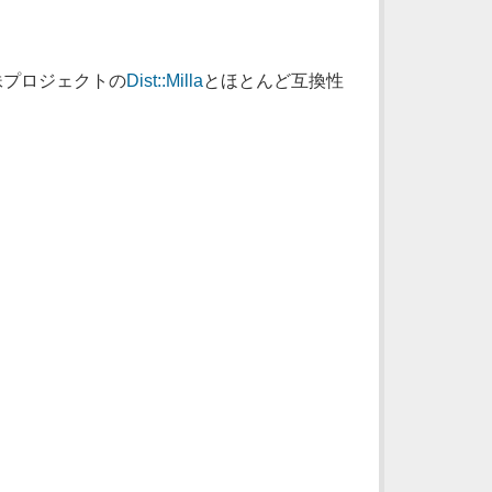
姉妹プロジェクトの
Dist::Milla
とほとんど互換性