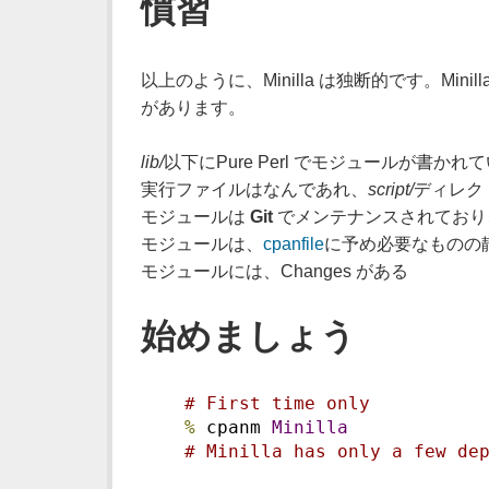
慣習
以上のように、Minilla は独断的です。M
があります。
lib/
以下にPure Perl でモジュールが書かれ
実行ファイルはなんであれ、
script/
ディレク
モジュールは
Git
でメンテナンスされており
モジュールは、
cpanfile
に予め必要なものの
モジュールには、Changes がある
始めましょう
# First time only
%
 cpanm 
Minilla
# Minilla has only a few de