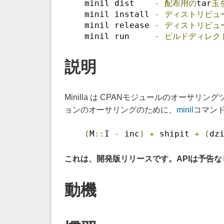
    minil dist    
-
配布用の
tar
玉
    minil install 
-
ディストリビュ
    minil release 
-
ディストリビュ
    minil run     
-
ビルドディレク
説明
Minilla は CPANモジュールのオーサリング
ョンのオーサリングのために、
minil
コマン
(
M
::
I 
-
 inc
)
+
 shipit 
+
(
dz
これは、開発版リリースです。APIは予告
動機