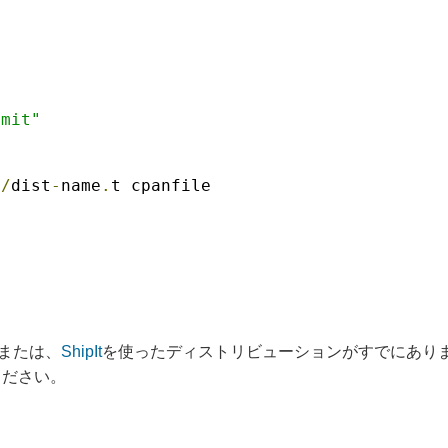
mmit"
t
/
dist
-
name
.
t cpanfile
!
または、
ShipIt
を使ったディストリビューションがすでにありま
てください。