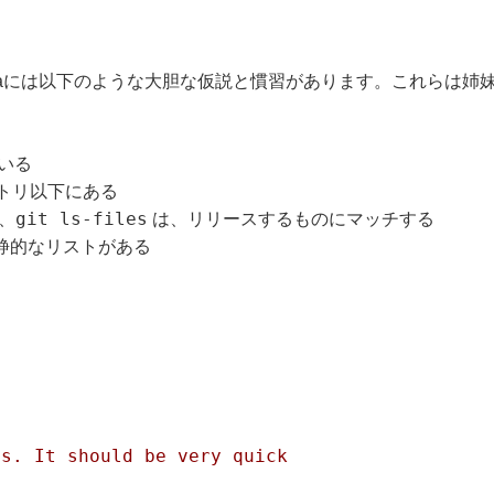
inillaには以下のような大胆な仮説と慣習があります。これらは
ている
トリ以下にある
git ls-files
、
は、リリースするものにマッチする
静的なリストがある
ps. It should be very quick