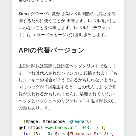
$traceグローバル変数は高レベル関数の冗長さを制
御するために使うことが 出来ます。レベル0は何も
いわないことを保障します。レベル1（デフォル
ト）は エラーメッセージだけを吐き出します。
APIの代替バージョン
上記の関数は実際には応答ヘッダをリストで返しま
す。それは代入されたハッシュに 変換されます（も
しクッキーの場合がそうであるかもしれないように
同じヘッダが 2回発生すると、この代入によって情
報が失われるかもしれません)。処理されて いない
ヘッダとハッシュへのリファレンスを返す関数の別
の形もあります。
(
$page
,
 $response
,
@headers
)
=
get_https
(
'www.bacus.pt'
,
443
,
'/'
);
for
(
$i 
=
0
;
 $i 
<
 $
#headers; $i+=2) {