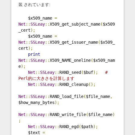
装 されています:
    $x509_name 
=
Net
::
SSLeay
::
X509_get_subject_name
(
$x509
_cert
);
    $x509_name 
=
Net
::
SSLeay
::
X509_get_issuer_name
(
$x509_
cert
);
print
Net
::
SSLeay
::
X509_NAME_oneline
(
$x509_nam
e
);
Net
::
SSLeay
::
RAND_seed
(
$buf
);
# 
Perl的に大きさを計算します
Net
::
SSLeay
::
RAND_cleanup
();
Net
::
SSLeay
::
RAND_load_file
(
$file_name
,
$how_many_bytes
);
Net
::
SSLeay
::
RAND_write_file
(
$file_name
)
;
Net
::
SSLeay
::
RAND_egd
(
$path
);
    $text 
=