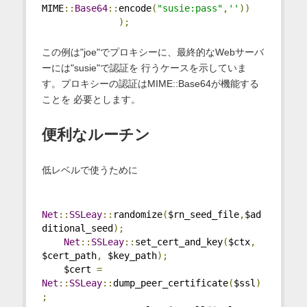
MIME
::
Base64
::
encode
(
"susie:pass"
,
''
))
);
この例は"joe"でプロキシーに、最終的なWebサーバ
ーには"susie"で認証を 行うケースを示していま
す。プロキシーの認証はMIME::Base64が機能する
ことを 必要とします。
便利なルーチン
低レベルで使うために
Net
::
SSLeay
::
randomize
(
$rn_seed_file
,
$ad
ditional_seed
);
Net
::
SSLeay
::
set_cert_and_key
(
$ctx
,
$cert_path
,
 $key_path
);
    $cert 
=
Net
::
SSLeay
::
dump_peer_certificate
(
$ssl
)
;