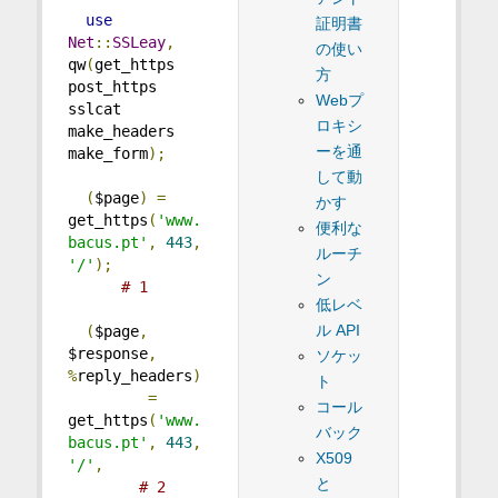
use
証明書
Net
::
SSLeay
,
の使い
qw
(
get_https 
方
post_https 
Webプ
sslcat 
ロキシ
make_headers 
ーを通
make_form
);
して動
(
$page
)
=
かす
get_https
(
'www.
便利な
bacus.pt'
,
443
,
ルーチ
'/'
);
ン
# 1
低レベ
ル API
(
$page
,
$response
,
ソケッ
%
reply_headers
)
ト
=
コール
get_https
(
'www.
バック
bacus.pt'
,
443
,
X509
'/'
,
と
# 2