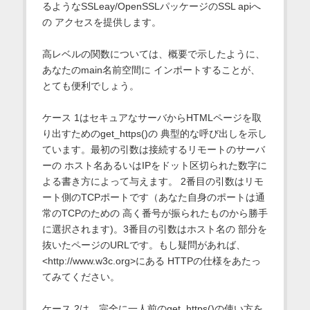
るようなSSLeay/OpenSSLパッケージのSSL apiへ
の アクセスを提供します。
高レベルの関数については、概要で示したように、
あなたのmain名前空間に インポートすることが、
とても便利でしょう。
ケース 1はセキュアなサーバからHTMLページを取
り出すためのget_https()の 典型的な呼び出しを示し
ています。最初の引数は接続するリモートのサーバ
ーの ホスト名あるいはIPをドット区切られた数字に
よる書き方によって与えます。 2番目の引数はリモ
ート側のTCPポートです（あなた自身のポートは通
常のTCPのための 高く番号が振られたものから勝手
に選択されます)。3番目の引数はホスト名の 部分を
抜いたページのURLです。もし疑問があれば、
<http://www.w3c.org>にある HTTPの仕様をあたっ
てみてください。
ケース 2は、完全に一人前のget_https()の使い方を