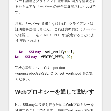
ワード認証とクライアント 証明書の両方を必要とす
るセキュアなサーバーへの完全に展開された postで
す。
注意: サーバーが要求しなければ、クライアントは
証明書を送信しません。 これは典型的にはサーバー
で確認モードをVERIFY_PEERに設定することによ
り 実現されます:
Net
::
SSLeay
::
set_verify
(
ssl
,
Net
::
SSLeay
::
VERIFY_PEER
,
0
);
完全な説明については、perldoc
~openssl/doc/ssl/SSL_CTX_set_verify.pod をご覧
ください。
Webプロキシーを通して動かす
Net::SSLeayは接続を行うためにWebプロキシーを
利用することができます。 最初にset_proxy()を使