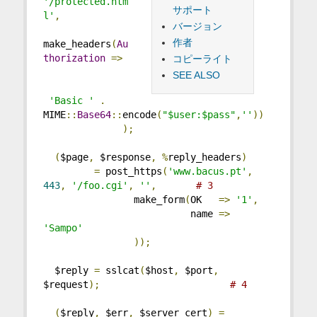
'/protected.htm
サポート
l'
,
バージョン
作者
make_headers
(
Au
thorization
=>
コピーライト
SEE ALSO
'Basic '
.
MIME
::
Base64
::
encode
(
"$user:$pass"
,
''
))
);
(
$page
,
 $response
,
%
reply_headers
)
=
 post_https
(
'www.bacus.pt'
,
443
,
'/foo.cgi'
,
''
,
# 3
                make_form
(
OK   
=>
'1'
,
                          name 
=>
'Sampo'
));
  $reply 
=
 sslcat
(
$host
,
 $port
,
$request
);
# 4
(
$reply
,
 $err
,
 $server_cert
)
=