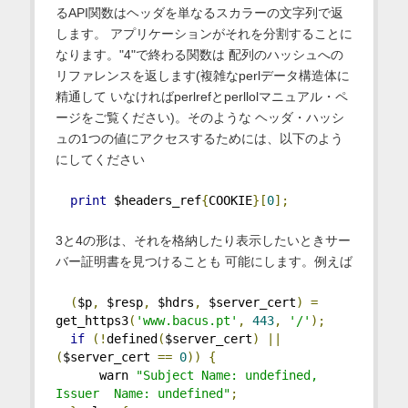
るAPI関数はヘッダを単なるスカラーの文字列で返
します。 アプリケーションがそれを分割することに
なります。"4"で終わる関数は 配列のハッシュへの
リファレンスを返します(複雑なperlデータ構造体に
精通して いなければperlrefとperllolマニュアル・ペ
ージをご覧ください)。そのような ヘッダ・ハッシ
ュの1つの値にアクセスするためには、以下のよう
にしてください
print
 $headers_ref
{
COOKIE
}[
0
];
3と4の形は、それを格納したり表示したいときサー
バー証明書を見つけることも 可能にします。例えば
(
$p
,
 $resp
,
 $hdrs
,
 $server_cert
)
=
get_https3
(
'www.bacus.pt'
,
443
,
'/'
);
if
(!
defined
(
$server_cert
)
||
(
$server_cert 
==
0
))
{
      warn 
"Subject Name: undefined, 
Issuer  Name: undefined"
;