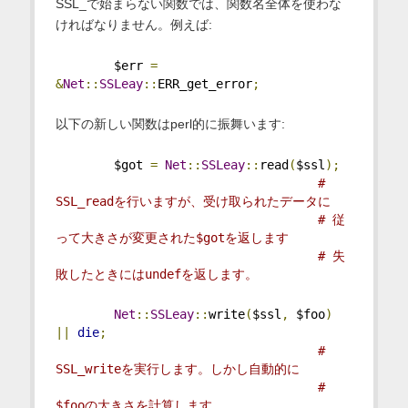
SSL_で始まらない関数では、関数名全体を使わな
ければなりません。例えば:
        $err 
=
&
Net
::
SSLeay
::
ERR_get_error
;
以下の新しい関数はperl的に振舞います:
        $got 
=
Net
::
SSLeay
::
read
(
$ssl
);
# 
SSL_readを行いますが、受け取られたデータに
# 従
って大きさが変更された$gotを返します
# 失
敗したときにはundefを返します。
Net
::
SSLeay
::
write
(
$ssl
,
 $foo
)
||
die
;
# 
SSL_writeを実行します。しかし自動的に
# 
$fooの大きさを計算します。