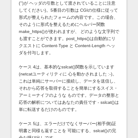
('')が ヘッダの引数として渡されていることに注意
してください)。5番目の引数は CGIの仕様に従って
形式が整えられたフォームの内容です。この場合、
そのように形式を整えるためにヘルパー関数
make_https()が使われますが、 どのような文字列で
も渡すことができます。post_https()は自動的にリ
クエストに Content-Type と Content-Length ヘッ
ダを付与します。
ケース 4は、基本的なsslcat()関数を示しています
(netcatユーティリティに 心を動かされました :-)。
これは単純にサーバーに接続し、データを送信し、
それから応答を取得することを簡単にするスイス・
アーミーナイフのような ものです。データの整形と
応答の解析についてはあなたの責任です - sslcat()は
単に転送するだけのものです。
ケース 5は、エラーだけでなくサーバー(相手側)証
明書と同様も返すことを 可能にする、sslcat()の完
全な呼び出しです。