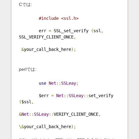
Cでは:
#include <ssl.h>
        err 
=
 SSL_set_verify 
(
ssl
,
SSL_VERIFY_CLIENT_ONCE
,
&
your_call_back_here
);
perlでは:
use
Net
::
SSLeay
;
        $err 
=
Net
::
SSLeay
::
set_verify 
(
$ssl
,
&
Net
::
SSLeay
::
VERIFY_CLIENT_ONCE
,
\&
your_call_back_here
);