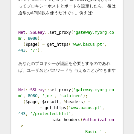
ってプロキシーホストとポートを設定したら、 後は
通常のAPI関数を使うだけです。例えば:
Net
::
SSLeay
::
set_proxy
(
'gateway.myorg.co
m'
,
8080
);
(
$page
)
=
 get_https
(
'www.bacus.pt'
,
443
,
'/'
);
あなたのプロキシーが認証を必要とするのであれ
ば、ユーザ名とパスワードも 与えることができます
Net
::
SSLeay
::
set_proxy
(
'gateway.myorg.co
m'
,
8080
,
'joe'
,
'salainen'
);
(
$page
,
 $result
,
%
headers
)
=
=
 get_https
(
'www.bacus.pt'
,
443
,
'/protected.html'
,
              make_headers
(
Authorization
=>
'Basic '
.