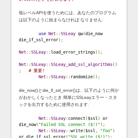
低レベルAPIを使うためには、あなたのプログラム
は以下のように始まらなければ なりません:
use
Net
::
SSLeay
 qw
(
die_now 
die_if_ssl_error
);
Net
::
SSLeay
::
load_error_strings
();
Net
::
SSLeay
::
SSLeay_add_ssl_algorithms
()
;
# 重要!
Net
::
SSLeay
::
randomize
();
die_now()とdie_if_ssl_error()は、以下のように何か
がおかしくなったとき 簡単にSSLeayエラー・スタ
ックを出力するために使用されます:
Net
::
SSLeay
:
connect
(
$ssl
)
 or 
die_now
(
"Failed SSL connect ($!)"
);
Net
::
SSLeay
::
write
(
$ssl
,
"foo"
)
or die_if_ssl_error
(
"SSL write ($!)"
);