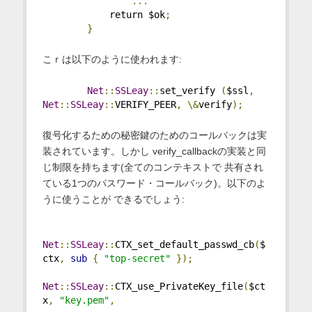
...
            return $ok
;
}
こｒは以下のように使われます:
Net
::
SSLeay
::
set_verify 
(
$ssl
,
Net
::
SSLeay
::
VERIFY_PEER
,
\&
verify
);
復号化するための秘密鍵のためのコールバックは実
装されています。しかし verify_callbackの実装と同
じ制限を持ちます(全てのコンテキストで 共有され
ている1つのパスワード・コールバック)。以下のよ
うに使うことが できるでしょう:
Net
::
SSLeay
::
CTX_set_default_passwd_cb
(
$
ctx
,
sub
{
"top-secret"
});
Net
::
SSLeay
::
CTX_use_PrivateKey_file
(
$ct
x
,
"key.pem"
,