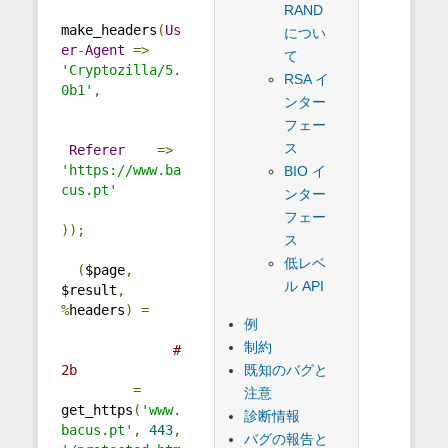
RAND
make_headers
(
Us
につい
er
-
Agent
=>
て
'Cryptozilla/5.
RSA イ
0b1'
,
ンター
フェー
ス
Referer
=>
'https://www.ba
BIO イ
cus.pt'
ンター
フェー
));
ス
低レベ
(
$page
,
ル API
$result
,
%
headers
)
=
例
制約
# 
既知のバグと
2b
=
注意
get_https
(
'www.
診断情報
bacus.pt'
,
443
,
バグの報告と