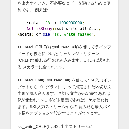
を出力するとき、不必要なコピーを避けるために便
利です。 例えば:
    $data 
=
'A'
 x 
1000000000
;
Net
::
SSLeay
::
ssl_write_all
(
$ssl
,
\
$data
)
 or 
die
"ssl write failed"
;
ssl_read_CRLF() はssl_read_all()を使ってラインフ
ィードが後ろについた キャリッジ・リターン
(CRLF)で終わる行を読み込みます。CRLFは返され
る スカラーに含まれます。
ssl_read_until() ssl_read_all()を使ってSSL入力イン
プットからプログラマに よって指定された区切り文
字まで読み込みます。区切り文字が未定義であれば
$/が使われます。$/が未定義であれば、\nが使われ
ます。SSL入力ストリームからの 読み込む最大バイ
ト長をオプションで設定することができます。
ssl_write_CRLF()はSSL出力ストリームに