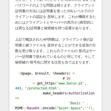
パスワードのような問題は残ります。クライアント
証明書の方法には証明書を使ったSSLレベルでのク
ライアントの認証を 意味します。これが機能するた
めにはクライアントとサーバーの両方が (典型的に
は異なる)証明書と秘密鍵を持つ必要があります。
上記で概説されたAPI関数は、クライアント側の証
明書と鍵ファイルを 提供することができる追加の引
数を受け取ります。これらのファイルの 形式はサー
バー証明書で使われているものと同じです。そして
秘密鍵の 暗号化に関する注意も当てはまります。
(
$page
,
 $result
,
%
headers
)
=
# 2c
=
 get_https
(
'www.bacus.pt'
,
443
,
'/protected.html'
,
              make_headers
(
Authorization
=>
'Basic '
.
MIME
::
Base64
::
encode
(
"$user:$pass"
,
''
)),