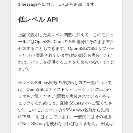
$messageを出力し、CRLFを追加します。
低レベル API
上記で説明した高レベル関数に加えて、このモジュ
ールにはOpenSSL C apiの SSL部分にそのままアク
セスすることもできます。OpenSSLのSSLサブパー
トだけが 実装されています(他の部分も実装したけ
れば、パッチを提供することをためらわない でくだ
さい)。
低レベルSSLeay関数の呼び出し方の一覧について
は、OpenSSL Cディストリビューション のssl.hヘ
ッダをご覧ください(関数が実装されているかをチ
ェックするためには、直接 SSLeay.xlをご覧くださ
い)。このモジュールではSSLeayの名前から先頭
の"SSL_"を はずしています。一般的にはその場所
にNet::SSLeayを使わなければなりません。 例えば: