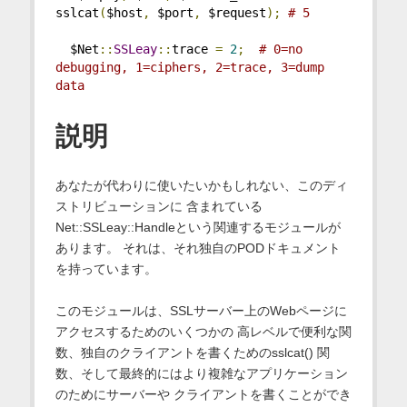
sslcat
(
$host
,
 $port
,
 $request
);
# 5
  $Net
::
SSLeay
::
trace 
=
2
;
# 0=no 
debugging, 1=ciphers, 2=trace, 3=dump 
data
説明
あなたが代わりに使いたいかもしれない、このディ
ストリビューションに 含まれている
Net::SSLeay::Handleという関連するモジュールが
あります。 それは、それ独自のPODドキュメント
を持っています。
このモジュールは、SSLサーバー上のWebページに
アクセスするためのいくつかの 高レベルで便利な関
数、独自のクライアントを書くためのsslcat() 関
数、そして最終的にはより複雑なアプリケーション
のためにサーバーや クライアントを書くことができ