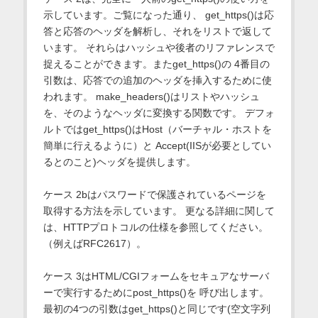
示しています。ご覧になった通り、 get_https()は応
答と応答のヘッダを解析し、それをリストで返して
います。 それらはハッシュや後者のリファレンスで
捉えることができます。またget_https()の 4番目の
引数は、応答での追加のヘッダを挿入するために使
われます。 make_headers()はリストやハッシュ
を、そのようなヘッダに変換する関数です。 デフォ
ルトではget_https()はHost（バーチャル・ホストを
簡単に行えるように）と Accept(IISが必要としてい
るとのこと)ヘッダを提供します。
ケース 2bはパスワードで保護されているページを
取得する方法を示しています。 更なる詳細に関して
は、HTTPプロトコルの仕様を参照してください。
（例えばRFC2617）。
ケース 3はHTML/CGIフォームをセキュアなサーバ
ーで実行するためにpost_https()を 呼び出します。
最初の4つの引数はget_https()と同じです(空文字列