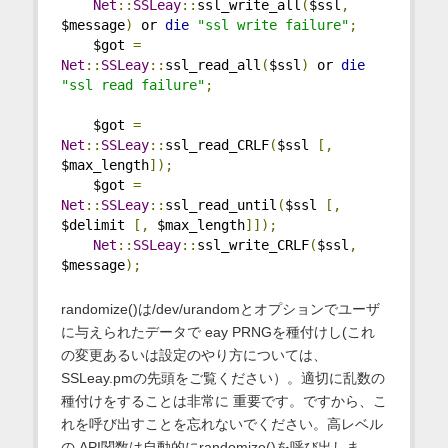
Net
::
SSLeay
::
ssl_write_all
(
$ssl
,
$message
)
 or 
die
"ssl write failure"
;
    $got 
=
Net
::
SSLeay
::
ssl_read_all
(
$ssl
)
 or 
die
"ssl read failure"
;
    $got 
=
Net
::
SSLeay
::
ssl_read_CRLF
(
$ssl 
[,
$max_length
]);
    $got 
=
Net
::
SSLeay
::
ssl_read_until
(
$ssl 
[,
$delimit 
[,
 $max_length
]]);
Net
::
SSLeay
::
ssl_write_CRLF
(
$ssl
,
$message
);
randomize()は/dev/urandomとオプションでユーザ
に与えられたデータで eay PRNGを種付けし(これ
の変更あるいは設定のやり方については、
SSLeay.pmの先頭をご覧ください）。適切に乱数の
種付けをすることは非常に 重要です。ですから、こ
れを呼び出すことを忘れないでください。高レベル
の API関数は自動的にrandomize()を呼び出しま