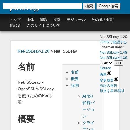
perldoc.jp
検索
Google検索
トップ
本体
関数
変数
モジュール
その他の翻訳
翻訳者
このサイトについて
Net-SSLeay-1.20
CPANで確認する
Other versions:
Net-SSLeay-1.20
> Net::SSLeay
Net-SSLeay-1.48
Net-SSLeay-1.36
名前
Source
名前
編集
概要
変更履歴
Net::SSLeay -
説明
誤訳の報告
OpenSSLやSSLeay
原文を表示/隠す
を使うためのPerl拡
APIの
張
代替バ
ージョ
ン
概要
クライ
アント