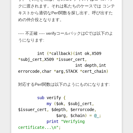
クに渡されます。それは私たちのケースでは コンテ
キストから適切なPerl関数を探し出す、呼び出すた
めの仲介役となります。
---- 不正確 ---- verifyコールバックはCでは以下のよ
うになります:
        int 
(*
callback
)(
int ok
,
X509 
*
subj_cert
,
X509 
*
issuer_cert
,
                        int depth
,
int 
errorcode
,
char 
*
arg
,
STACK 
*
cert_chain
)
対応するPerl関数は以下のようにものになります:
sub
 verify 
{
my
(
$ok
,
 $subj_cert
,
$issuer_cert
,
 $depth
,
 $errorcode
,
                $arg
,
 $chain
)
=
@_
;
print
"Verifying 
certificate...\n"
;