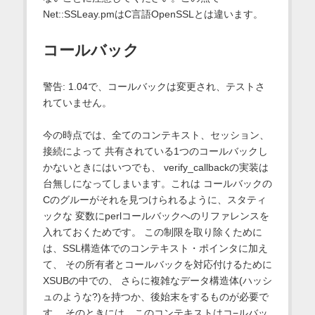
Net::SSLeay.pmはC言語OpenSSLとは違います。
コールバック
警告: 1.04で、コールバックは変更され、テストさ
れていません。
今の時点では、全てのコンテキスト、セッション、
接続によって 共有されている1つのコールバックし
かないときにはいつでも、 verify_callbackの実装は
台無しになってしまいます。これは コールバックの
Cのグルーがそれを見つけられるように、スタティ
ックな 変数にperlコールバックへのリファレンスを
入れておくためです。 この制限を取り除くために
は、SSL構造体でのコンテキスト・ポインタに加え
て、 その所有者とコールバックを対応付けるために
XSUBの中での、 さらに複雑なデータ構造体(ハッシ
ュのような?)を持つか、後始末をするものが必要で
す。 そのときには、このコンテキストはコ−ルバッ