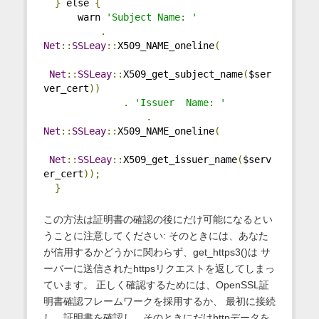
}
 else 
{
      warn 
'Subject Name: '
.
Net
::
SSLeay
::
X509_NAME_oneline
(
Net
::
SSLeay
::
X509_get_subject_name
(
$ser
ver_cert
))
.
'Issuer  Name: '
.
Net
::
SSLeay
::
X509_NAME_oneline
(
Net
::
SSLeay
::
X509_get_issuer_name
(
$serv
er_cert
));
}
この方法は証明書の確認の後にだけ可能になるとい
うことに注意してください: そのときには、あなた
が信用するかどうかに関わらず、get_https3()は サ
ーバーに送信されたhttpsリクエストを返してしまっ
ています。 正しく確認するためには、OpenSSL証
明書確認フレームワークを採用するか、 最初に接続
し、証明書を確認し、そのときにだけhttpデータを