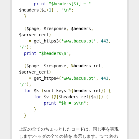
print
"$headers[$i] = "
.
$headers
[
$i
+
1
]
.
"\n"
;
}
(
$page
,
 $response
,
 $headers
,
$server_cert
)
=
 get_https3
(
'www.bacus.pt'
,
443
,
'/'
);
print
"$headers\n"
;
(
$page
,
 $response
,
%
headers_ref
,
$server_cert
)
=
 get_https4
(
'www.bacus.pt'
,
443
,
'/'
);
for
 $k 
(
sort keys 
%{
headers_ref
})
{
for
 $v 
(@{
$headers_ref
{
$k
}})
{
print
"$k = $v\n"
;
}
}
上記の全てのちょっとしたコードは、同じ事を実現
します:ヘッダの全ての値を 表示します。"3"で終わ