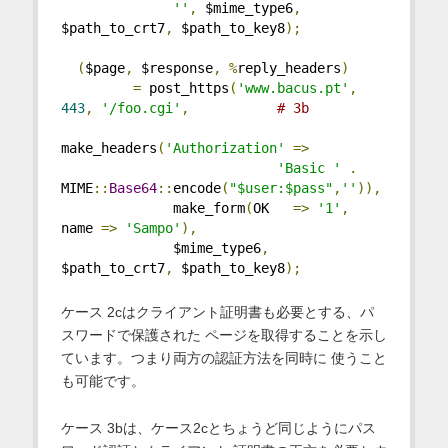
''
,
 $mime_type6
,
$path_to_crt7
,
 $path_to_key8
);
(
$page
,
 $response
,
%
reply_headers
)
=
 post_https
(
'www.bacus.pt'
,
443
,
'/foo.cgi'
,
# 3b
make_headers
(
'Authorization'
=>
'Basic '
.
MIME
::
Base64
::
encode
(
"$user:$pass"
,
''
)),
              make_form
(
OK   
=>
'1'
,
name 
=>
'Sampo'
),
              $mime_type6
,
$path_to_crt7
,
 $path_to_key8
);
ケース 2cはクライアント証明書も必要とする、パ
スワードで保護された ページを取得することを示し
ています。つまり両方の認証方法を同時に 使うこと
も可能です。
ケース 3bは、ケース2cとちょうど同じようにパス