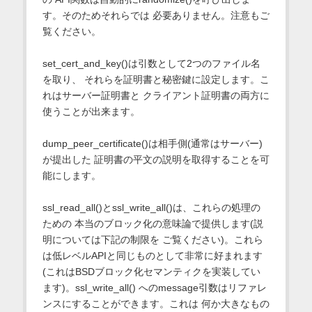
す。そのためそれらでは 必要ありません。注意もご
覧ください。
set_cert_and_key()は引数として2つのファイル名
を取り、 それらを証明書と秘密鍵に設定します。こ
れはサーバー証明書と クライアント証明書の両方に
使うことが出来ます。
dump_peer_certificate()は相手側(通常はサーバー)
が提出した 証明書の平文の説明を取得することを可
能にします。
ssl_read_all()とssl_write_all()は、これらの処理の
ための 本当のブロック化の意味論で提供します(説
明については下記の制限を ご覧ください)。これら
は低レベルAPIと同じものとして非常に好まれます
(これはBSDブロック化セマンティクを実装してい
ます)。ssl_write_all() へのmessage引数はリファレ
ンスにすることができます。これは 何か大きなもの