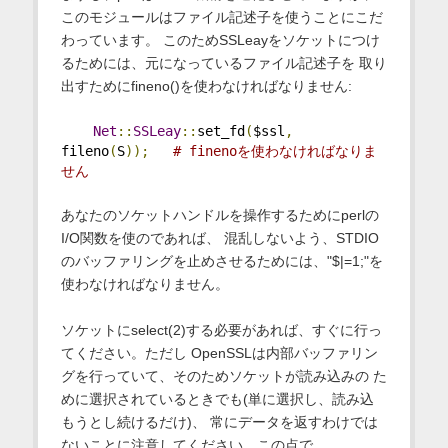
このモジュールはファイル記述子を使うことにこだ
わっています。 このためSSLeayをソケットにつけ
るためには、元になっているファイル記述子を 取り
出すためにfineno()を使わなければなりません:
Net
::
SSLeay
::
set_fd
(
$ssl
,
fileno
(
S
));
# finenoを使わなければなりま
せん
あなたのソケットハンドルを操作するためにperlの
I/O関数を使のであれば、 混乱しないよう、STDIO
のバッファリングを止めさせるためには、"$|=1;"を
使わなければなりません。
ソケットにselect(2)する必要があれば、すぐに行っ
てください。ただし OpenSSLは内部バッファリン
グを行っていて、そのためソケットが読み込みの た
めに選択されているときでも(単に選択し、読み込
もうとし続けるだけ)、 常にデータを返すわけでは
ないことに注意してください。この点で