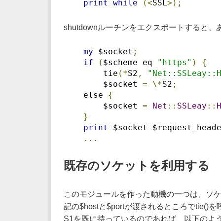
print
while
(<
SSL
>);
shutdownルーチンをエクスポートすると
my
 $socket
;
if
(
$scheme eq 
"https"
)
{
        tie
(*
S2
,
"Net::SSLeay::
        $socket 
=
\*
S2
;
    else 
{
        $socket 
=
Net
::
SSLeay
::
}
print
 $socket $request_head
...
既存のソケットを利用する
このモジュールを作った動機の一つは、ソケ
記の$hostと$portが渡されるところで
S1を既に持っているのであれば、以下のよう