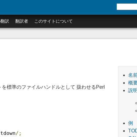
の翻訳
翻訳者
このサイトについて
名
概
TPS)ソケットを標準のファイルハンドルとして 扱わせるPerl
説
例
TO
utdown
/;