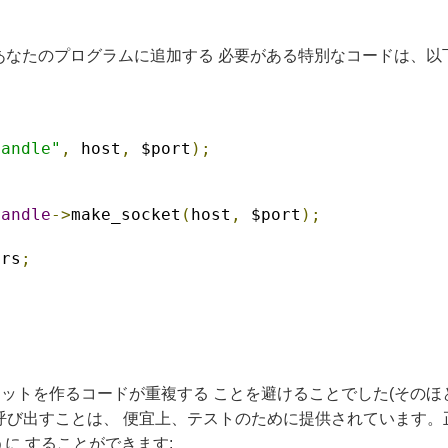
、あなたのプログラムに追加する 必要がある特別なコードは、以下
Handle"
,
 host
,
 $port
);
Handle
->
make_socket
(
host
,
 $port
);
ers
;
ットを作るコードが重複する ことを避けることでした(そのほと
tie()を呼び出すことは、 便宜上、テストのために提供されていま
に することができます: