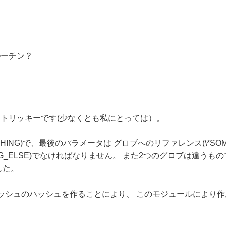
ルーチン？
トリッキーです(少なくとも私にとっては）。
ETHING)で、最後のパラメータは グロブへのリファレンス(\*SO
ETHING_ELSE)でなければなりません。 また2つのグロブは
した。
ッシュのハッシュを作ることにより、 このモジュールにより