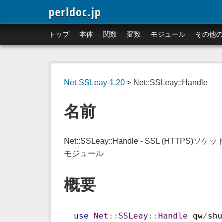
perldoc.jp
トップ
本体
関数
変数
モジュール
その他
Net-SSLeay-1.20
> Net::SSLeay::Handle
名前
Net::SSLeay::Handle - SSL (HT
モジュール
概要
use
Net
::
SSLeay
::
Handle
 qw
/
sh