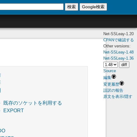
検索
Google検索
Net-SSLeay-1.20
CPANで確認する
Other versions:
Net-SSLeay-1.48
Net-SSLeay-1.36
Source
前
編集
要
変更履歴
明
誤訳の報告
原文を表示/隠す
既存のソケットを利用する
EXPORT
DO