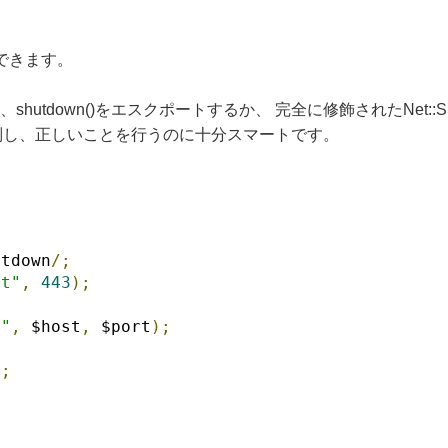
ができます。
down()をエスクポートするか、 完全に修飾されたNet::SSLeay:
区別し、正しいことを行うのに十分スマートです。
utdown
/;
st"
,
443
);
e"
,
 $host
,
 $port
);
"
;