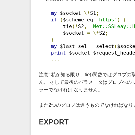
my
 $socket 
\*
S1
;
if
(
$scheme eq 
"https"
)
{
        tie
(*
S2
,
"Net::SSLeay::
        $socket 
=
\*
S2
;
}
my
 $last_sel 
=
 select
(
$sock
print
 $socket $request_head
...
注意: 私が知る限り、tie()関数ではグロブ
ん。 そして最後のパラメータはグロブへのリファ
ラーでなければ なりません。
また2つのグロブは違うものでなければなり
EXPORT