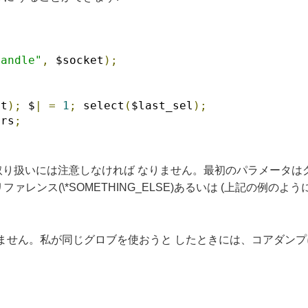
Handle"
,
 $socket
);
et
);
 $
|
=
1
;
 select
(
$last_sel
);
ers
;
の取り扱いには注意しなければ なりません。最初のパラメータはグロ
レンス(\*SOMETHING_ELSE)あるいは (上記の例の
ません。私が同じグロブを使おうと したときには、コアダンプ