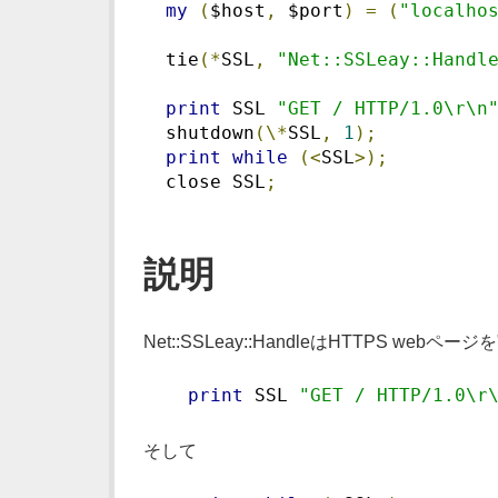
my
(
$host
,
 $port
)
=
(
"localho
  tie
(*
SSL
,
"Net::SSLeay::Handl
print
 SSL 
"GET / HTTP/1.0\r\n
  shutdown
(\*
SSL
,
1
);
print
while
(<
SSL
>);
  close SSL
;
説明
Net::SSLeay::HandleはHTTP
print
 SSL 
"GET / HTTP/1.0\r
そして