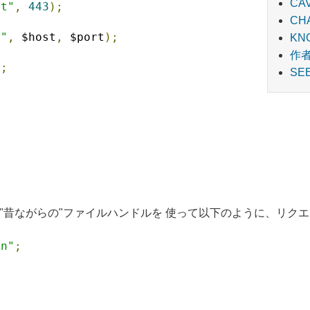
CA
st"
,
443
);
CH
e"
,
 $host
,
 $port
);
KN
作
"
;
SE
S webページを"昔ながらの"ファイルハンドルを 使って以下のように
\n"
;