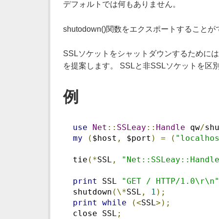
デフォルトでは何もありません。
shutodown()関数をエクスポートすること
SSLソケットをシャットダウンするためには、shut
を提案します。 SSLと非SSLソケットを
例
use
Net
::
SSLeay
::
Handle
 qw
/
sh
my
(
$host
,
 $port
)
=
(
"localho
  tie
(*
SSL
,
"Net::SSLeay::Handl
print
 SSL 
"GET / HTTP/1.0\r\n
  shutdown
(\*
SSL
,
1
);
print
while
(<
SSL
>);
  close SSL
;