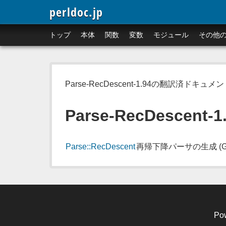
perldoc.jp
トップ
本体
関数
変数
モジュール
その他
Parse-RecDescent-1.94の翻訳済ドキ
Parse-RecDescent-1
Parse::RecDescent
再帰下降パーサの生成 (Generat
Po