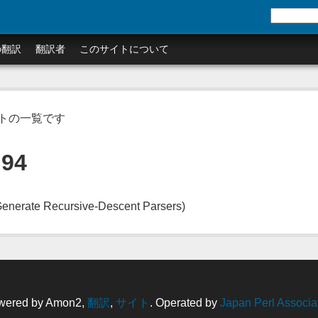
の翻訳
翻訳者
このサイトについて
ュメントの一覧です
.94
e Recursive-Descent Parsers)
wered by Amon2,
翻訳
,
サイト
. Operated by
Japan Perl Associa