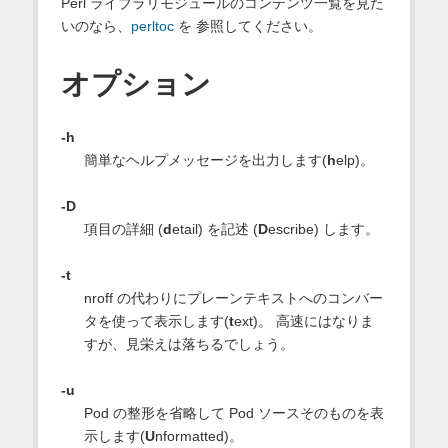
Perl ライブラリモジュールのコンテンツ一覧を見た
いのなら、
perltoc
を 参照してください。
オプション
-h
簡単なヘルプメッセージを出力します(
h
elp)。
-D
項目の詳細 (
d
etail) を記述 (
D
escribe) します。
-t
nroff の代わりにプレーンテキストへのコンバー
タを使って表示します(
t
ext)。 高速にはなりま
すが、見栄えは落ちるでしょう。
-u
Pod の整形を省略して Pod ソースそのものを表
示します(
U
nformatted)。