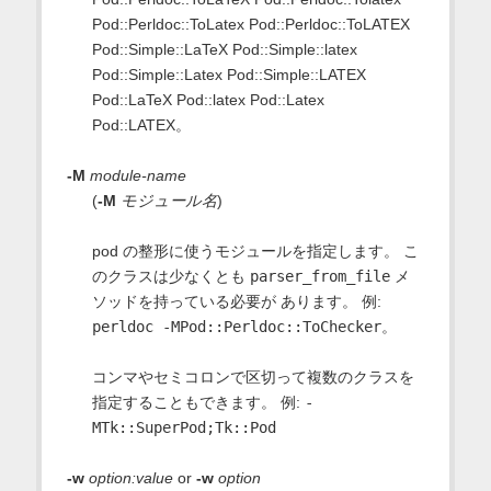
Pod::Perldoc::ToLatex Pod::Perldoc::ToLATEX
Pod::Simple::LaTeX Pod::Simple::latex
Pod::Simple::Latex Pod::Simple::LATEX
Pod::LaTeX Pod::latex Pod::Latex
Pod::LATEX。
-M
module-name
(
-M
モジュール名
)
pod の整形に使うモジュールを指定します。 こ
のクラスは少なくとも
parser_from_file
メ
ソッドを持っている必要が あります。 例:
perldoc -MPod::Perldoc::ToChecker
。
コンマやセミコロンで区切って複数のクラスを
指定することもできます。 例:
-
MTk::SuperPod;Tk::Pod
-w
option:value
or
-w
option