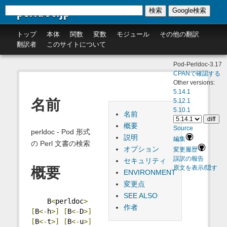
perldoc.jp
検索
Google検索
トップ
本体
関数
変数
モジュール
その他の翻訳
翻訳者
このサイトについて
Pod-Perldoc-3.17
CPANで確認する
Other versions:
5.14.1
名前
5.12.1
5.10.1
名前
概要
Source
perldoc - Pod 形式
説明
編集
の Perl 文書の検索
オプション
変更履歴
誤訳の報告
セキュリティ
原文を表示/隠す
概要
ENVIRONMENT
変更点
SEE ALSO
    B
<
perldoc
>
作者
[
B
<-
h
>]
[
B
<-
D
>]
[
B
<-
t
>]
[
B
<-
u
>]