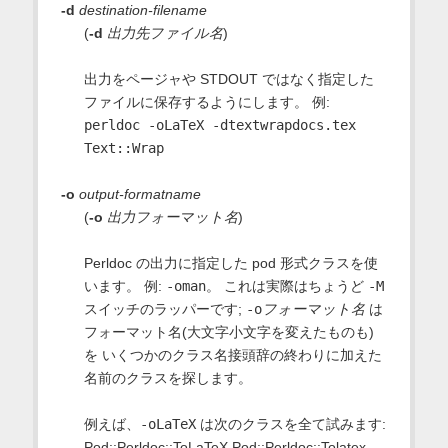
-d
destination-filename
(
-d
出力先ファイル名
)
出力をページャや STDOUT ではなく指定した
ファイルに保存するようにします。 例:
perldoc -oLaTeX -dtextwrapdocs.tex
Text::Wrap
-o
output-formatname
(
-o
出力フォーマット名
)
Perldoc の出力に指定した pod 形式クラスを使
います。 例:
-oman
。 これは実際はちょうど
-M
スイッチのラッパーです;
-o
フォーマット名
は
フォーマット名(大文字小文字を変えたものも)
を いくつかのクラス名接頭辞の終わりに加えた
名前のクラスを探します。
例えば、
-oLaTeX
は次のクラスを全て試みます:
Pod::Perldoc::ToLaTeX Pod::Perldoc::Tolatex