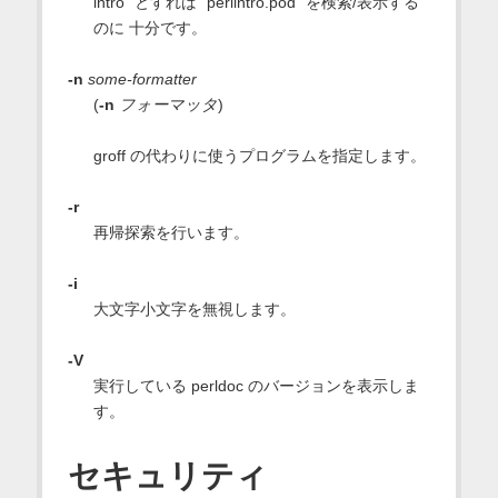
intro" とすれば "perlintro.pod" を検索/表示する
のに 十分です。
-n
some-formatter
(
-n
フォーマッタ
)
groff の代わりに使うプログラムを指定します。
-r
再帰探索を行います。
-i
大文字小文字を無視します。
-V
実行している perldoc のバージョンを表示しま
す。
セキュリティ