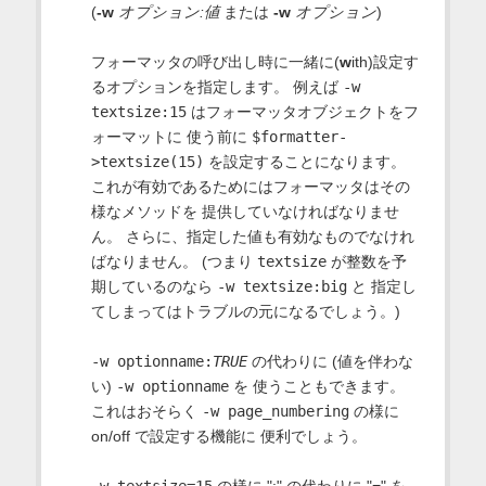
(
-w
オプション:値
または
-w
オプション
)
フォーマッタの呼び出し時に一緒に(
w
ith)設定す
るオプションを指定します。 例えば
-w
textsize:15
はフォーマッタオブジェクトをフ
ォーマットに 使う前に
$formatter-
>textsize(15)
を設定することになります。
これが有効であるためにはフォーマッタはその
様なメソッドを 提供していなければなりませ
ん。 さらに、指定した値も有効なものでなけれ
ばなりません。 (つまり
textsize
が整数を予
期しているのなら
-w textsize:big
と 指定し
てしまってはトラブルの元になるでしょう。)
-w optionname:
TRUE
の代わりに (値を伴わな
い)
-w optionname
を 使うこともできます。
これはおそらく
-w page_numbering
の様に
on/off で設定する機能に 便利でしょう。