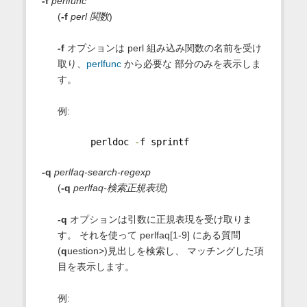
-f
perlfunc
(
-f
perl 関数
)
-f
オプションは perl 組み込み関数の名前を受け
取り、
perlfunc
から必要な 部分のみを表示しま
す。
例:
      perldoc 
-
f sprintf
-q
perlfaq-search-regexp
(
-q
perlfaq-検索正規表現
)
-q
オプションは引数に正規表現を受け取りま
す。 それを使って perlfaq[1-9] にある質問
(
q
uestion>)見出しを検索し、 マッチングした項
目を表示します。
例: