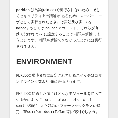
perldoc
は汚染(tainted)で実行されないため、そし
てセキュリティ上の議論が あるためにスーパーユー
ザとして実行されたときには実効及び実 ID を
nobody もしくは nouser アカウント、それらが有
効でなければ -2 に設定することで 権限を解除しよ
うとします。 権限を解除できなかったときには実行
されません。
ENVIRONMENT
PERLDOC
環境変数に設定されているスイッチはコマ
ンドライン引数より 先に評価されます。
PERLDOC
に適した値にはどんなモジュールを持って
いるかによって
-oman
,
-otext
,
-otk
,
-ortf
,
-
oxml
の類が、また好みの フォーマッタクラスの指
定
-MPod::Perldoc::ToMan
等に便利でしょう。