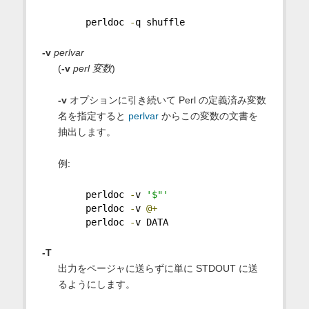
     perldoc 
-
q shuffle
-v
perlvar
(
-v
perl 変数
)
-v
オプションに引き続いて Perl の定義済み変数
名を指定すると
perlvar
からこの変数の文書を
抽出します。
例:
     perldoc 
-
v 
'$"'
     perldoc 
-
v 
@+
     perldoc 
-
v DATA
-T
出力をページャに送らずに単に STDOUT に送
るようにします。