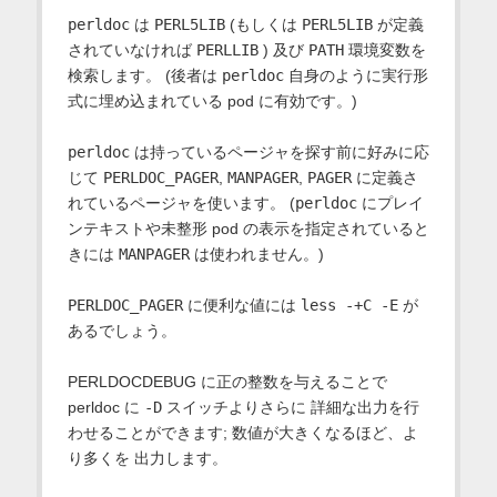
perldoc
は
PERL5LIB
(もしくは
PERL5LIB
が定義
されていなければ
PERLLIB
) 及び
PATH
環境変数を
検索します。 (後者は
perldoc
自身のように実行形
式に埋め込まれている pod に有効です。)
perldoc
は持っているページャを探す前に好みに応
じて
PERLDOC_PAGER
,
MANPAGER
,
PAGER
に定義さ
れているページャを使います。 (
perldoc
にプレイ
ンテキストや未整形 pod の表示を指定されていると
きには
MANPAGER
は使われません。)
PERLDOC_PAGER
に便利な値には
less -+C -E
が
あるでしょう。
PERLDOCDEBUG に正の整数を与えることで
perldoc に
-D
スイッチよりさらに 詳細な出力を行
わせることができます; 数値が大きくなるほど、よ
り多くを 出力します。