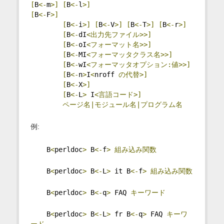
[
B
<-
m
>]
[
B
<-
l
>]
[
B
<-
F
>]
[
B
<-
i
>]
[
B
<-
V
>]
[
B
<-
T
>]
[
B
<-
r
>]
[
B
<-
dI
<出力先ファイル>>]
[
B
<-
oI
<フォーマット名>>]
[
B
<-
MI
<フォーマッタクラス名>>]
[
B
<-
wI
<フォーマッタオプション:値>>]
[
B
<-
n
>
I
<
nroff 
の代替>]
[
B
<-
X
>]
[
B
<-
L
>
 I
<言語コード>]
ページ名|モジュール名|プログラム名
例:
    B
<
perldoc
>
 B
<-
f
>
組み込み関数
    B
<
perldoc
>
 B
<-
L
>
 it B
<-
f
>
組み込み関数
    B
<
perldoc
>
 B
<-
q
>
 FAQ 
キーワード
    B
<
perldoc
>
 B
<-
L
>
 fr B
<-
q
>
 FAQ 
キーワ
ード