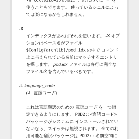
-w textsize=15
の様に ":" の代わりに "=" を
使うこともできます。 使っているシェルによっ
ては楽になるかもしれません。
-X
インデックスがあればそれを使います。
-X
オプ
ションはベース名がファイル
$Config{archlib}/pod.idx
の中で コマンド
上に与えられている名前にマッチするエントリ
を探します。
pod.idx
ファイルは各行に完全な
ファイル名を含んでいるべきです。
-L
language_code
(
-L
言語コード
)
これは言語翻訳のための
言語コード
を一つ指
定できるようにします。
POD2::<言語コード>
パッケージがシステムに インストールされてい
ないなら、スイッチは無視されます。 全ての利
用可能な翻訳パッケージは
POD2::
名前空間に