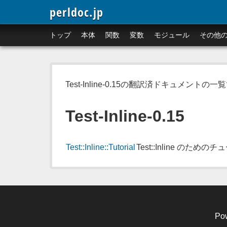
perldoc.jp
トップ
本体
関数
変数
モジュール
その他
Test-Inline-0.15の翻訳済ドキュメントの一
Test-Inline-0.15
Test::Inline::Tutorial
Test::Inline のため
Po