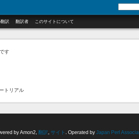
の翻訳
翻訳者
このサイトについて
覧です
のチュートリアル
wered by Amon2,
翻訳
,
サイト
. Operated by
Japan Perl Associa