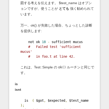
図する考えを伝えます。 $test_name はオプシ
ョンですが、使うことが
とても
強く勧められて
います。
万一、ok() が失敗した場合、ちょっとした診断
を提供します:
    not ok 
18
-
 sufficient mucus
#   Failed test 'sufficient 
mucus'
#   in foo.t at line 42.
これは、Test::Simple の
ok()
ルーチンと同じで
す。
is
isnt
  is  
(
 $got
,
 $expected
,
 $test_name 
);