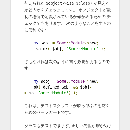
与えられた
$object->isa($class)
が見える
かどうかをチェックします。 オブジェクトが最
初の場所で定義されているか確かめるための チ
ェックでもあります。 次のようなことをするの
に便利です:
my
 $obj 
=
Some
::
Module
->
new
;
    isa_ok
(
 $obj
,
'Some::Module'
);
さもなければ次のように書く必要があるもので
す:
my
 $obj 
=
Some
::
Module
->
new
;
    ok
(
 defined $obj 
&&
 $obj
-
>
isa
(
'Some::Module'
)
);
これは、テストスクリプトが吹っ飛ぶのを防ぐ
ためのセーフガードです。
クラスもテストできます; 正しい先祖か確かめま