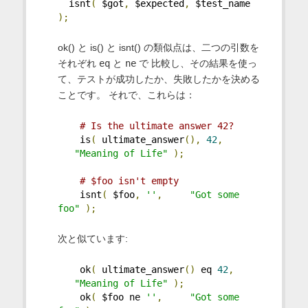
  isnt
(
 $got
,
 $expected
,
 $test_name 
);
ok() と is() と isnt() の類似点は、二つの引数を
それぞれ
eq
と
ne
で 比較し、その結果を使っ
て、テストが成功したか、失敗したかを決める
ことです。 それで、これらは：
# Is the ultimate answer 42?
    is
(
 ultimate_answer
(),
42
,
"Meaning of Life"
);
# $foo isn't empty
    isnt
(
 $foo
,
''
,
"Got some 
foo"
);
次と似ています:
    ok
(
 ultimate_answer
()
 eq 
42
,
"Meaning of Life"
);
    ok
(
 $foo ne 
''
,
"Got some 