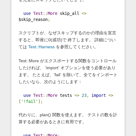
use
Test
::
More
 skip_all 
=>
$skip_reason
;
スクリプトが、なぜスキップするのかの理由を宣言
すると、即座に0(成功)で 終了します。 詳細につい
ては
Test::Harness
を参照してください。
Test::More がエクスポートする関数をコントロール
したければ、 'import' オプションを使う必要があり
ます。 たとえば、'fail' を除いて、全てをインポート
したいなら、次のようにします：
use
Test
::
More
 tests 
=>
23
,
import
=>
[
'!fail'
];
代わりに、plan() 関数を使えます。 テストの数を計
算する必要があるときに有用です。
use
Test
::
More
;