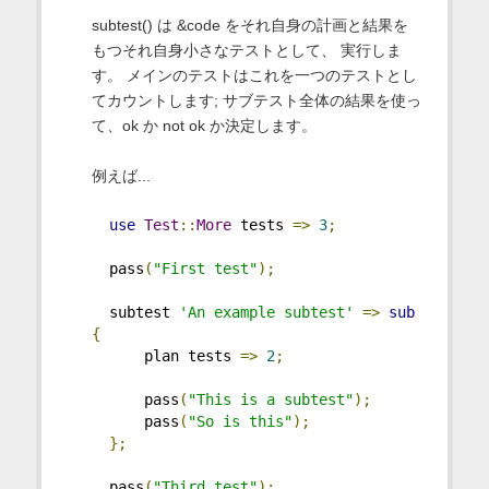
subtest() は &code をそれ自身の計画と結果を
もつそれ自身小さなテストとして、 実行しま
す。 メインのテストはこれを一つのテストとし
てカウントします; サブテスト全体の結果を使っ
て、ok か not ok か決定します。
例えば...
use
Test
::
More
 tests 
=>
3
;
  pass
(
"First test"
);
  subtest 
'An example subtest'
=>
sub
{
      plan tests 
=>
2
;
      pass
(
"This is a subtest"
);
      pass
(
"So is this"
);
};
  pass
(
"Third test"
);