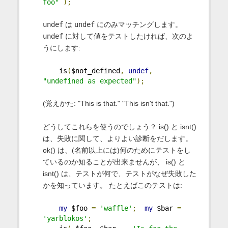
foo"
);
undef
は
undef
にのみマッチングします。
undef
に対して値をテストしたければ、次のよ
うにします:
    is
(
$not_defined
,
undef
,
"undefined as expected"
);
(覚えかた: "This is that." "This isn't that.")
どうしてこれらを使うのでしょう？ is() と isnt()
は、失敗に関して、よりよい診断をだします。
ok() は、(名前以上には)何のためにテストをし
ているのか知ることが出来ませんが、 is() と
isnt() は、テストが何で、テストがなぜ失敗した
かを知っています。 たとえばこのテストは:
my
 $foo 
=
'waffle'
;
my
 $bar 
=
'yarblokos'
;