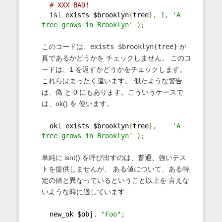
# XXX BAD!
  is
(
 exists $brooklyn
{
tree
},
1
,
'A 
tree grows in Brooklyn'
);
このコードは、
exists $brooklyn{tree}
が
真であるかどうかを チェックしません。 このコ
ードは、1 を返すかどうかをチェックします。
これらはまったく違います。 似たような警告
は、偽 と 0 にもあります。こういうケースで
は、ok() を 使います。
  ok
(
 exists $brooklyn
{
tree
},
'A 
tree grows in Brooklyn'
);
単純に isnt() を呼び出すのは、普通、強いテス
トを提供しませんが、 ある値について、ある特
定の値と異なっているということ以上を 言えな
いような時に適しています:
  new_ok $obj
,
"Foo"
;