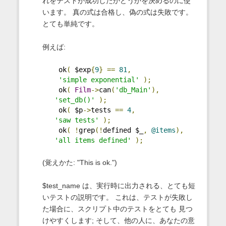
れをテストが成功したかどうかを決めるのに使
います。 真の式は合格し、偽の式は失敗です。
とても単純です。
例えば:
    ok
(
 $exp
{
9
}
==
81
,
'simple exponential'
);
    ok
(
Film
->
can
(
'db_Main'
),
'set_db()'
);
    ok
(
 $p
->
tests 
==
4
,
'saw tests'
);
    ok
(
!
grep
(!
defined $_
,
@items
),
'all items defined'
);
(覚えかた: "This is ok.")
$test_name は、実行時に出力される、とても短
いテストの説明です。 これは、テストが失敗し
た場合に、スクリプト中のテストをとても 見つ
けやすくします; そして、他の人に、あなたの意