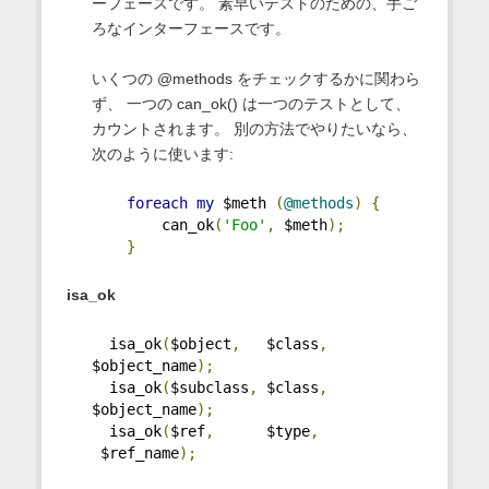
ーフェースです。 素早いテストのための、手ご
ろなインターフェースです。
いくつの @methods をチェックするかに関わら
ず、 一つの can_ok() は一つのテストとして、
カウントされます。 別の方法でやりたいなら、
次のように使います:
foreach
my
 $meth 
(
@methods
)
{
        can_ok
(
'Foo'
,
 $meth
);
}
isa_ok
  isa_ok
(
$object
,
   $class
,
$object_name
);
  isa_ok
(
$subclass
,
 $class
,
$object_name
);
  isa_ok
(
$ref
,
      $type
,
 $ref_name
);