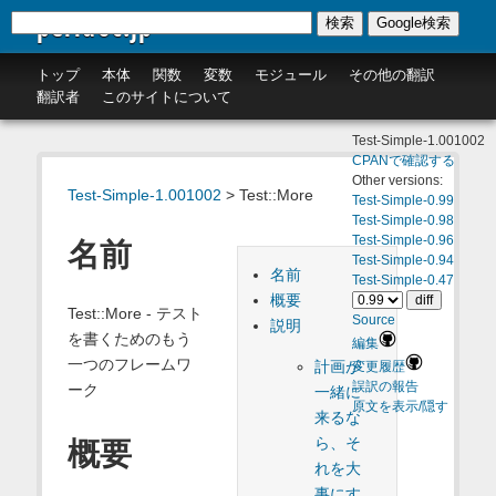
perldoc.jp
検索
Google検索
トップ
本体
関数
変数
モジュール
その他の翻訳
翻訳者
このサイトについて
Test-Simple-1.001002
CPANで確認する
Other versions:
Test-Simple-1.001002
> Test::More
Test-Simple-0.99
Test-Simple-0.98
Test-Simple-0.96
名前
Test-Simple-0.94
名前
Test-Simple-0.47
概要
Test::More - テスト
Source
説明
を書くためのもう
編集
一つのフレームワ
計画が
変更履歴
誤訳の報告
ーク
一緒に
原文を表示/隠す
来るな
ら、そ
概要
れを大
事にす