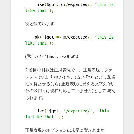
    like
(
$got
,
 qr
/
expected
/,
'this is 
like that'
);
次と似ています:
    ok
(
 $got 
=~
 m
/
expected
/,
'this is 
like that'
);
(覚えかた "This is like that".)
2 番目の引数は正規表現です。正規表現リファ
レンス (つまり
qr//
) や、(古い Perl とより互換
性を持たせるなら) 正規表現に見える文字列(代
替の区切りは現在対応していません)として 与え
られます。
    like
(
 $got
,
'/expected/'
,
'this 
is like that'
);
正規表現のオプションは末尾に置かれます