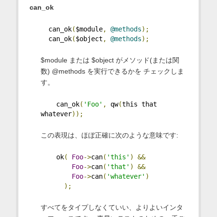
can_ok
  can_ok
(
$module
,
@methods
);
  can_ok
(
$object
,
@methods
);
$module または $object がメソッド(または関
数) @methods を実行できるかを チェックしま
す。
    can_ok
(
'Foo'
,
 qw
(
this that 
whatever
));
この表現は、ほぼ正確に次のような意味です:
    ok
(
Foo
->
can
(
'this'
)
&&
Foo
->
can
(
'that'
)
&&
Foo
->
can
(
'whatever'
)
);
すべてをタイプしなくていい、よりよいインタ