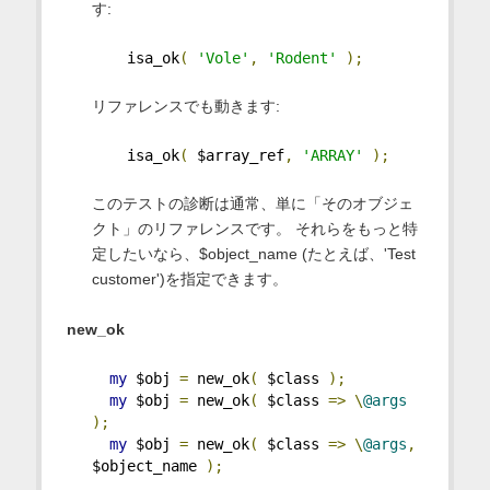
す:
    isa_ok
(
'Vole'
,
'Rodent'
);
リファレンスでも動きます:
    isa_ok
(
 $array_ref
,
'ARRAY'
);
このテストの診断は通常、単に「そのオブジェ
クト」のリファレンスです。 それらをもっと特
定したいなら、$object_name (たとえば、'Test
customer')を指定できます。
new_ok
my
 $obj 
=
 new_ok
(
 $class 
);
my
 $obj 
=
 new_ok
(
 $class 
=>
\
@args
);
my
 $obj 
=
 new_ok
(
 $class 
=>
\
@args
,
$object_name 
);