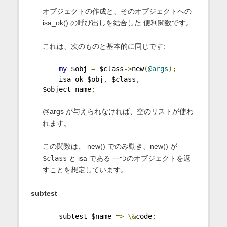
オブジェクトの作成と、そのオブジェクトへの
isa_ok() の呼び出しを結合した 便利関数です。
これは、次のものと基本的に同じです:
my
 $obj 
=
 $class
->
new
(
@args
);
    isa_ok $obj
,
 $class
,
$object_name
;
@args が与えられなければ、空のリストが使わ
れます。
この関数は、 new() でのみ動き、new() が
$class
と isa である 一つのオブジェクトを返
すことを想定しています。
subtest
    subtest $name 
=>
\&
code
;