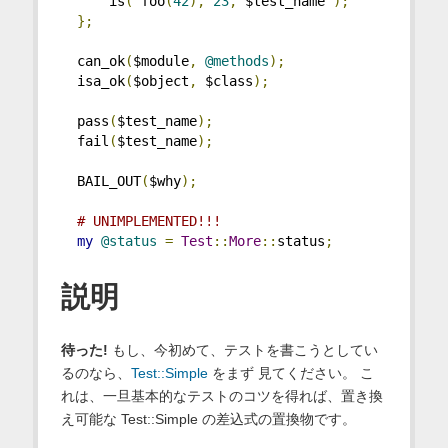
      is
(
 foo
(
42
),
23
,
 $test_name 
);
};
  can_ok
(
$module
,
@methods
);
  isa_ok
(
$object
,
 $class
);
  pass
(
$test_name
);
  fail
(
$test_name
);
  BAIL_OUT
(
$why
);
# UNIMPLEMENTED!!!
my
@status
=
Test
::
More
::
status
;
説明
待った!
もし、今初めて、テストを書こうとしてい
るのなら、
Test::Simple
をまず 見てください。 こ
れは、一旦基本的なテストのコツを得れば、置き換
え可能な Test::Simple の差込式の置換物です。