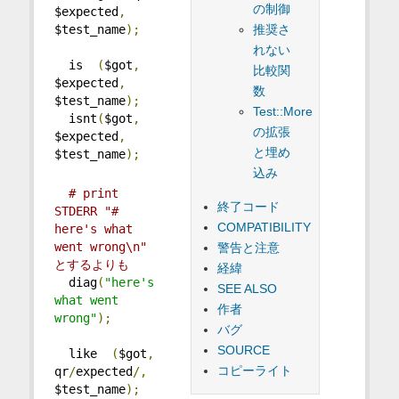
の制御
$expected
,
推奨さ
$test_name
);
れない
  is  
(
$got
,
比較関
$expected
,
数
$test_name
);
Test::More
  isnt
(
$got
,
の拡張
$expected
,
と埋め
$test_name
);
込み
# print 
終了コード
STDERR "# 
COMPATIBILITY
here's what 
went wrong\n" 
警告と注意
とするよりも
経緯
  diag
(
"here's 
SEE ALSO
what went 
作者
wrong"
);
バグ
SOURCE
  like  
(
$got
,
コピーライト
qr
/
expected
/,
$test_name
);