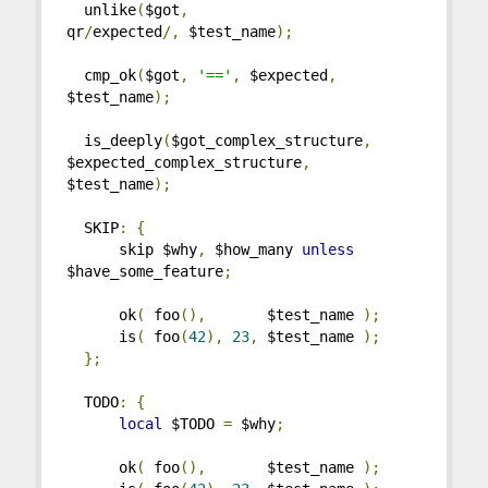
  unlike
(
$got
,
qr
/
expected
/,
 $test_name
);
  cmp_ok
(
$got
,
'=='
,
 $expected
,
$test_name
);
  is_deeply
(
$got_complex_structure
,
$expected_complex_structure
,
$test_name
);
  SKIP
:
{
      skip $why
,
 $how_many 
unless
$have_some_feature
;
      ok
(
 foo
(),
       $test_name 
);
      is
(
 foo
(
42
),
23
,
 $test_name 
);
};
  TODO
:
{
local
 $TODO 
=
 $why
;
      ok
(
 foo
(),
       $test_name 
);