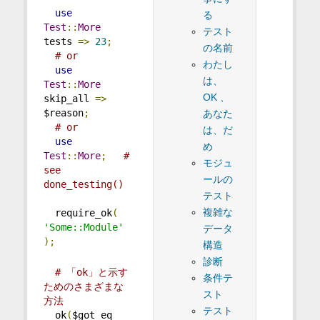
use
る
Test
::
More
テスト
tests 
=>
23
;
の名前
# or
わたし
use
は、
Test
::
More
OK 、
skip_all 
=>
$reason
;
あなた
# or
は、だ
use
め
Test
::
More
;
# 
モジュ
see 
ールの
done_testing()
テスト
複雑な
  require_ok
(
'Some::Module'
データ
);
構造
診断
# 「ok」と示す
条件テ
ためのさまざまな
スト
方法
テスト
  ok
(
$got eq 