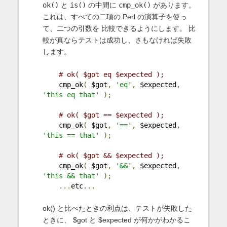
ok()
と
is()
の中間に
cmp_ok()
があります。
これは、すべての二項の Perl の演算子を使っ
て、二つの引数を 比較できるようにします。 比
較が真ならテストは成功し、さもなければ失敗
します。
# ok( $got eq $expected );
    cmp_ok
(
 $got
,
'eq'
,
 $expected
,
'this eq that'
);
# ok( $got == $expected );
    cmp_ok
(
 $got
,
'=='
,
 $expected
,
'this == that'
);
# ok( $got && $expected );
    cmp_ok
(
 $got
,
'&&'
,
 $expected
,
'this && that'
);
...
etc
...
ok() と比べたときの利点は、テストが失敗した
ときに、 $got と $expected が何かがわかるこ