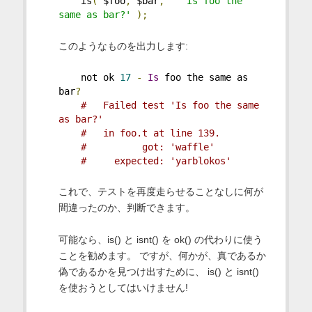
    is
(
 $foo
,
 $bar
,
'Is foo the 
same as bar?'
);
このようなものを出力します:
    not ok 
17
-
Is
 foo the same as 
bar
?
#   Failed test 'Is foo the same 
as bar?'
#   in foo.t at line 139.
#          got: 'waffle'
#     expected: 'yarblokos'
これで、テストを再度走らせることなしに何が
間違ったのか、判断できます。
可能なら、is() と isnt() を ok() の代わりに使う
ことを勧めます。 ですが、何かが、真であるか
偽であるかを見つけ出すために、 is() と isnt()
を使おうとしてはいけません!