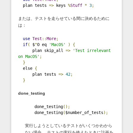
  plan tests 
=>
 keys 
%
Stuff
*
3
;
または、テストを走らせている間に決めるために
は：
use
Test
::
More
;
if
(
 $
^
O eq 
'MacOS'
)
{
      plan skip_all 
=>
'Test irrelevant 
on MacOS'
;
}
  else 
{
      plan tests 
=>
42
;
}
done_testing
    done_testing
();
    done_testing
(
$number_of_tests
);
実行しようとしているテストがいくつかわから
ない場合、 テストの実行を終えたときに計画を