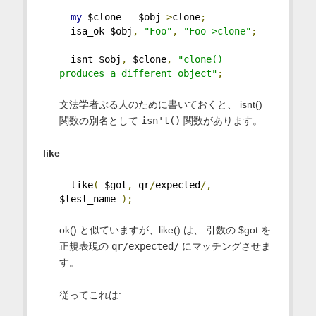
my
 $clone 
=
 $obj
->
clone
;
  isa_ok $obj
,
"Foo"
,
"Foo->clone"
;
  isnt $obj
,
 $clone
,
"clone() 
produces a different object"
;
文法学者ぶる人のために書いておくと、 isnt()
関数の別名として
isn't()
関数があります。
like
  like
(
 $got
,
 qr
/
expected
/,
$test_name 
);
ok() と似ていますが、like() は、 引数の $got を
正規表現の
qr/expected/
にマッチングさせま
す。
従ってこれは: