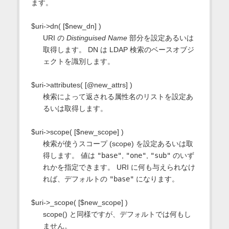
ます。
$uri->dn( [$new_dn] )
URI の
Distinguised Name
部分を設定あるいは
取得します。 DN は LDAP 検索のベースオブジ
ェクトを識別します。
$uri->attributes( [@new_attrs] )
検索によって返される属性名のリストを設定あ
るいは取得します。
$uri->scope( [$new_scope] )
検索が使うスコープ (scope) を設定あるいは取
得します。 値は
"base"
,
"one"
,
"sub"
のいず
れかを指定できます。 URI に何も与えられなけ
れば、デフォルトの
"base"
になります。
$uri->_scope( [$new_scope] )
scope() と同様ですが、デフォルトでは何もし
ません。