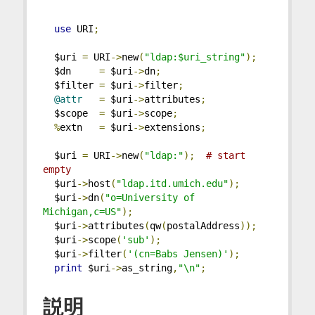
use
 URI
;
  $uri 
=
 URI
->
new
(
"ldap:$uri_string"
);
  $dn     
=
 $uri
->
dn
;
  $filter 
=
 $uri
->
filter
;
@attr
=
 $uri
->
attributes
;
  $scope  
=
 $uri
->
scope
;
%
extn   
=
 $uri
->
extensions
;
  $uri 
=
 URI
->
new
(
"ldap:"
);
# start 
empty
  $uri
->
host
(
"ldap.itd.umich.edu"
);
  $uri
->
dn
(
"o=University of 
Michigan,c=US"
);
  $uri
->
attributes
(
qw
(
postalAddress
));
  $uri
->
scope
(
'sub'
);
  $uri
->
filter
(
'(cn=Babs Jensen)'
);
print
 $uri
->
as_string
,
"\n"
;
説明