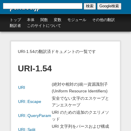
perldoc.jp
検索
Google検索
トップ
本体
関数
変数
モジュール
その他の翻訳
翻訳者
このサイトについて
URI-1.54の翻訳済ドキュメントの一覧です
URI-1.54
(絶対や相対の)統一資源識別子
URI
(Uniform Resource Identifiers)
安全でない文字のエスケープと
URI::Escape
アンエスケープ
URI のための追加のクエリメソ
URI::QueryParam
ッド
URI 文字列をパースおよび構成
URI::Split