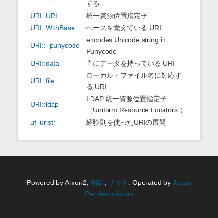
する
URI::URL
統一資源位置指定子
URI::WithBase
ベースを覚えている URI
encodes Unicode string in
URI::_punycode
Punycode
URI::data
直にデータを持っている URI
ローカル・ファイル名に対応す
URI::file
る URI
LDAP 統一資源位置指定子
URI::ldap
（Uniform Resource Locators ）
uf_uristr
経験則を使ったURIの展開
Powered by Amon2,
翻訳
,
サイト
. Operated by
Japan
Perl Association