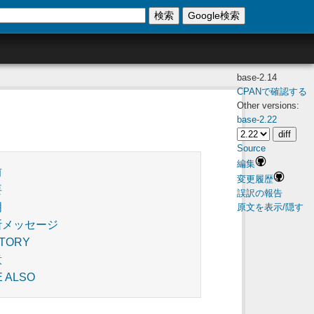
検索
Google検索
base-2.14
CPANで確認する
Other versions:
base-2.22
Source
編集
前
変更履歴
要
誤訳の報告
明
原文を表示/隠す
断メッセージ
STORY
意
E ALSO