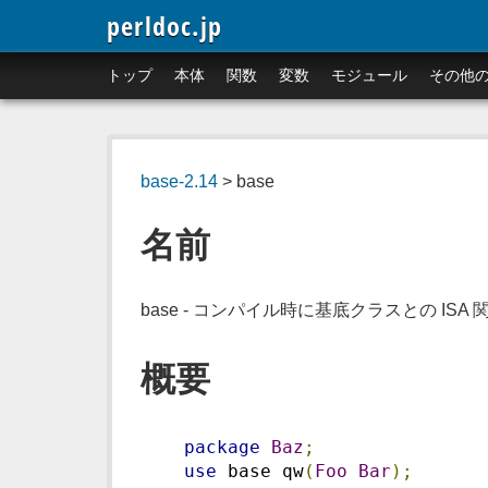
perldoc.jp
トップ
本体
関数
変数
モジュール
その他
base-2.14
> base
名前
base - コンパイル時に基底クラスとの ISA
概要
package
Baz
;
use
 base qw
(
Foo
Bar
);