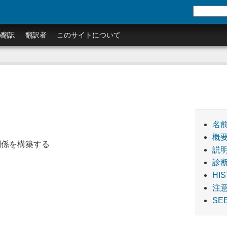
の翻訳
翻訳者
このサイトについて
名
概
 関係を構築する
説
診
HI
注
SE