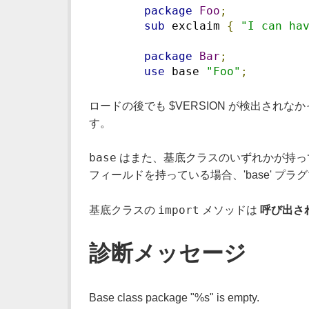
package
Foo
;
sub
 exclaim 
{
"I can ha
package
Bar
;
use
 base 
"Foo"
;
ロードの後でも $VERSION が検出されなか
す。
base
はまた、基底クラスのいずれかが持っ
フィールドを持っている場合、'base' プラグ
import
基底クラスの
メソッドは
呼び出さ
診断メッセージ
Base class package "%s" is empty.