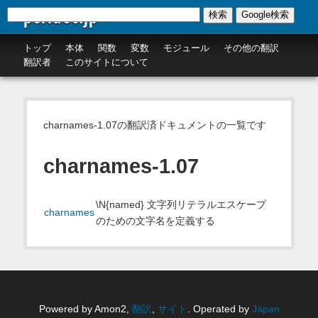
perldoc.jp
検索
Google検索
トップ
本体
関数
変数
モジュール
その他の翻訳
翻訳者
このサイトについて
charnames-1.07の翻訳済ドキュメントの一覧です
charnames-1.07
\N{named} 文字列リテラルエスケープ
charnames
のための文字名を定義する
Powered by Amon2,
翻訳
,
サイト
. Operated by
Japan