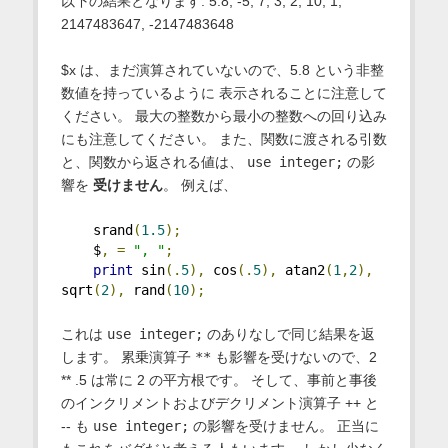
以下の結果となります: 5.8, -5, 7, 3, 2, 10, 1,
2147483647, -2147483648
$x は、まだ演算されていないので、5.8 という非整
数値を持っているように 表示されることに注意して
ください。 最大の整数から最小の整数への回り込み
にも注意してください。 また、関数に渡される引数
と、関数から返される値は、
use integer;
の影
響を
受けません
。 例えば、
    srand
(
1.5
);
    $
,
=
", "
;
print
 sin
(.
5
),
 cos
(.
5
),
 atan2
(
1
,
2
),
sqrt
(
2
),
 rand
(
10
);
これは
use integer;
のありなしで同じ結果を返
します。 累乗演算子
**
も影響を受けないので、2
** .5 は常に 2 の平方根です。 そして、事前と事後
のインクリメントおよびデクリメント演算子 ++ と
-- も
use integer;
の影響を受けません。 正当に