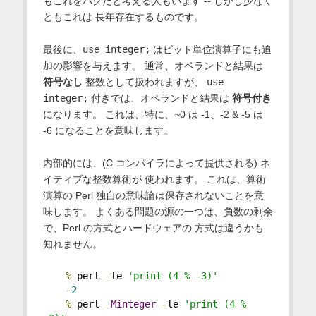
もこれをバグだと考える人もいます -- しかし少なく
ともこれは 長年存在するものです。
最後に、
use integer;
はビット単位演算子にも追
加の影響を与えます。 通常、オペランドと結果は
符号なし
整数として扱われますが、
use
integer;
付きでは、オペランドと結果は
符号付き
になります。 これは、特に、~0 は -1、-2 & -5 は
-6 になることを意味します。
内部的には、(C コンパイラによって提供される) ネ
イティブな整数算術が 使われます。 これは、算術
演算の Perl 独自の意味論は保存されないことを意
味します。 よくある問題の源の一つは、負数の剰余
で、Perl の方式とハードウェアの 方式は違うかも
知れません。
%
 perl 
-
le 
'print (4 % -3)'
-
2
%
 perl 
-
Minteger
-
le 
'print (4 % 