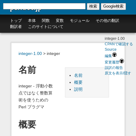
perldoc.jp
検索
Google検索
トップ
本体
関数
変数
モジュール
その他の翻訳
翻訳者
このサイトについて
integer-1.00
CPANで確認する
Source
integer-1.00
> integer
編集
変更履歴
名前
誤訳の報告
原文を表示/隠す
名前
概要
integer - 浮動小数
説明
点ではなく整数算
術を使うための
Perl プラグマ
概要