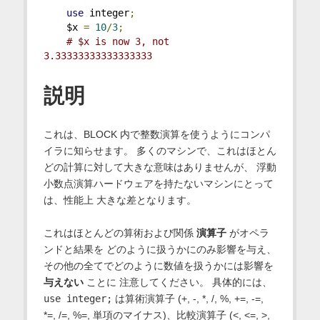
use
 integer
;
    $x 
=
10
/
3
;
# $x is now 3, not 
3.33333333333333333
説明
これは、BLOCK 内で整数演算を使うようにコンパ
イラに知らせます。 多くのマシンで、これはほとん
どの計算に対して大きな意味はありませんが、 浮動
小数点演算ハードウェアを持たないマシンにとって
は、性能上 大きな差となります。
これはほとんどの算術および関係
演算子
がオペラ
ンドと結果を どのように扱うかにのみ影響を与え、
その他の全てでどのように数値を扱うかには影響を
与えない
ことに 注意してください。 具体的には、
use integer;
は算術演算子 (+, -, *, /, %, +=, -=,
*=, /=, %=, 単項のマイナス)、比較演算子 (<, <=, >,