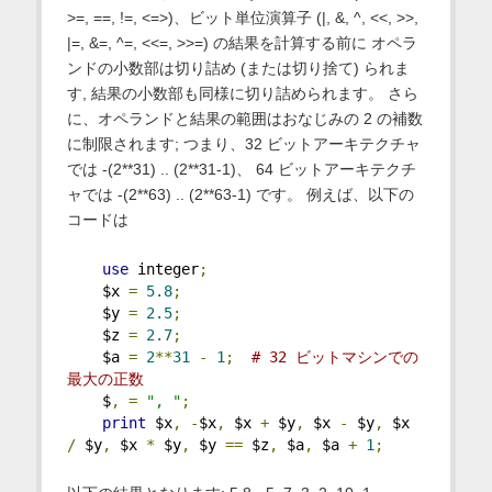
>=, ==, !=, <=>)、ビット単位演算子 (|, &, ^, <<, >>,
|=, &=, ^=, <<=, >>=) の結果を計算する前に オペラ
ンドの小数部は切り詰め (または切り捨て) られま
す, 結果の小数部も同様に切り詰められます。 さら
に、オペランドと結果の範囲はおなじみの 2 の補数
に制限されます; つまり、32 ビットアーキテクチャ
では -(2**31) .. (2**31-1)、 64 ビットアーキテクチ
ャでは -(2**63) .. (2**63-1) です。 例えば、以下の
コードは
use
 integer
;
    $x 
=
5.8
;
    $y 
=
2.5
;
    $z 
=
2.7
;
    $a 
=
2
**
31
-
1
;
# 32 ビットマシンでの
最大の正数
    $
,
=
", "
;
print
 $x
,
-
$x
,
 $x 
+
 $y
,
 $x 
-
 $y
,
 $x 
/
 $y
,
 $x 
*
 $y
,
 $y 
==
 $z
,
 $a
,
 $a 
+
1
;