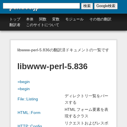
perldoc.jp
検索
Google検索
トップ
本体
関数
変数
モジュール
その他の翻訳
翻訳者
このサイトについて
libwww-perl-5.836の翻訳済ドキュメントの一覧です
libwww-perl-5.836
=begin
=begin
ディレクトリ一覧をパー
File::Listing
スする
HTML フォーム要素を表
HTML::Form
現するクラス
リクエストおよびレスポ
HTTP::Config