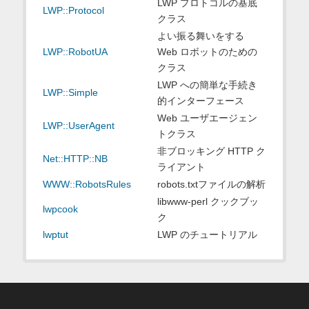
LWP プロトコルの基底
LWP::Protocol
クラス
よい振る舞いをする
LWP::RobotUA
Web ロボットのための
クラス
LWP への簡単な手続き
LWP::Simple
的インターフェース
Web ユーザエージェン
LWP::UserAgent
トクラス
非ブロッキング HTTP ク
Net::HTTP::NB
ライアント
WWW::RobotsRules
robots.txtファイルの解析
libwww-perl クックブッ
lwpcook
ク
lwptut
LWP のチュートリアル