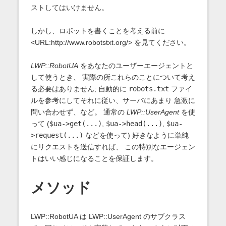
ストしてはいけません。
しかし、ロボットを書くことを考える前に
<URL:http://www.robotstxt.org/> を見てください。
LWP::RobotUA
をあなたのユーザーエージェントと
して使うとき、 実際の所これらのことについて考え
る必要はありません; 自動的に
robots.txt
ファイ
ルを参考にしてそれに従い、サーバにあまり 急激に
問い合わせず、など。 通常の
LWP::UserAgent
を使
って (
$ua->get(...)
,
$ua->head(...)
,
$ua-
>request(...)
などを使って) 好きなように単純
にリクエストを送信すれば、 この特別なエージェン
トはいい感じになることを保証します。
メソッド
LWP::RobotUA は LWP::UserAgent のサブクラス