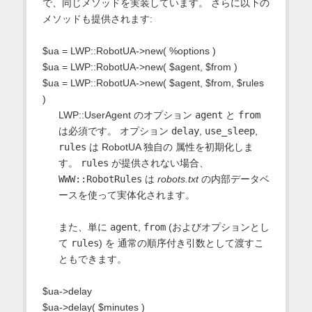
で、同じメソッドを実装しています。 さらに以下の
メソッドも提供されます:
$ua = LWP::RobotUA->new( %options )
$ua = LWP::RobotUA->new( $agent, $from )
$ua = LWP::RobotUA->new( $agent, $from, $rules
)
LWP::UserAgent のオプション
agent
と
from
は必須です。 オプション
delay
,
use_sleep
,
rules
は RobotUA 独自の 属性を初期化しま
す。
rules
が提供されない場合、
WWW::RobotRules
は
robots.txt
の内部データベ
ースを使って実体化されます。
また、単に
agent
,
from
(およびオプションとし
て
rules
) を 通常の順序付き引数として渡すこ
ともできます。
$ua->delay
$ua->delay( $minutes )