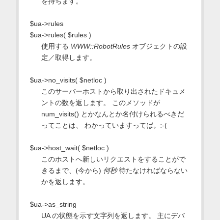
を持ちます。
$ua->rules
$ua->rules( $rules )
使用する
WWW::RobotRules
オブジェクトの設
定／取得します。
$ua->no_visits( $netloc )
このサーバーホストから取り出されたドキュメ
ントの数を返します。 このメソッドが
num_visits() とかなんとか名付けられるべきだ
ってことは、 わかっていますってば。:-(
$ua->host_wait( $netloc )
このホストへ新しいリクエストをすることがで
きるまで、(今から)
何秒
待たなければならない
かを返します。
$ua->as_string
UA の状態を示す文字列を返します。 主にデバ