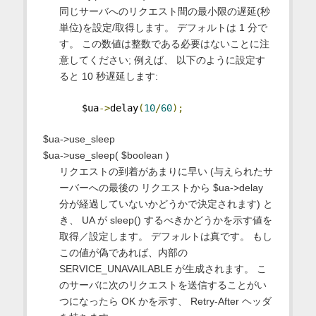
同じサーバへのリクエスト間の最小限の遅延(秒
単位)を設定/取得します。 デフォルトは 1 分で
す。 この数値は整数である必要はないことに注
意してください; 例えば、 以下のように設定す
ると 10 秒遅延します:
    $ua
->
delay
(
10
/
60
);
$ua->use_sleep
$ua->use_sleep( $boolean )
リクエストの到着があまりに早い (与えられたサ
ーバーへの最後の リクエストから $ua->delay
分が経過していないかどうかで決定されます) と
き、 UA が sleep() するべきかどうかを示す値を
取得／設定します。 デフォルトは真です。 もし
この値が偽であれば、内部の
SERVICE_UNAVAILABLE が生成されます。 こ
のサーバに次のリクエストを送信することがい
つになったら OK かを示す、 Retry-After ヘッダ