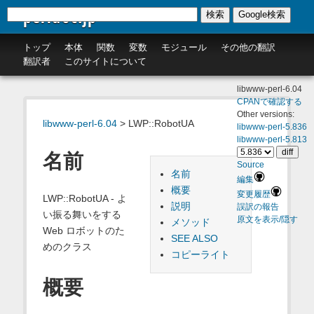
perldoc.jp
検索
Google検索
トップ
本体
関数
変数
モジュール
その他の翻訳
翻訳者
このサイトについて
libwww-perl-6.04
CPANで確認する
Other versions:
libwww-perl-6.04
> LWP::RobotUA
libwww-perl-5.836
libwww-perl-5.813
名前
Source
名前
編集
概要
変更履歴
LWP::RobotUA - よ
説明
誤訳の報告
い振る舞いをする
原文を表示/隠す
メソッド
Web ロボットのた
SEE ALSO
めのクラス
コピーライト
概要