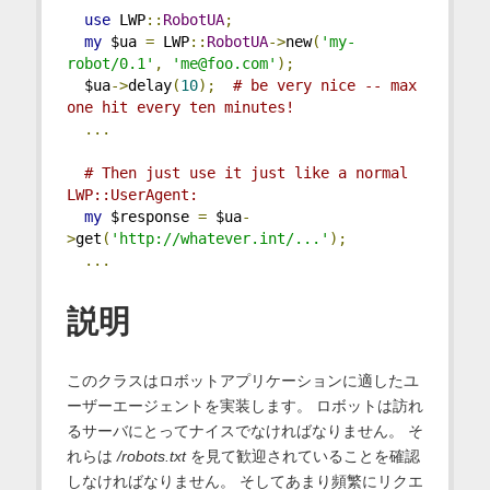
use
 LWP
::
RobotUA
;
my
 $ua 
=
 LWP
::
RobotUA
->
new
(
'my-
robot/0.1'
,
'me@foo.com'
);
  $ua
->
delay
(
10
);
# be very nice -- max 
one hit every ten minutes!
...
# Then just use it just like a normal 
LWP::UserAgent:
my
 $response 
=
 $ua
-
>
get
(
'http://whatever.int/...'
);
...
説明
このクラスはロボットアプリケーションに適したユ
ーザーエージェントを実装します。 ロボットは訪れ
るサーバにとってナイスでなければなりません。 そ
れらは
/robots.txt
を見て歓迎されていることを確認
しなければなりません。 そしてあまり頻繁にリクエ