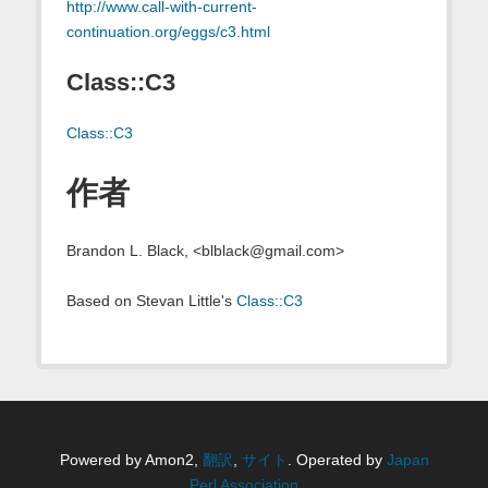
http://www.call-with-current-
continuation.org/eggs/c3.html
Class::C3
Class::C3
作者
Brandon L. Black, <blblack@gmail.com>
Based on Stevan Little's
Class::C3
Powered by Amon2,
翻訳
,
サイト
. Operated by
Japan
Perl Association