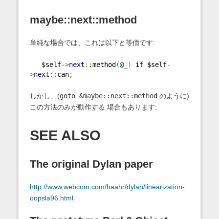
maybe::next::method
単純な場合では、これは以下と等価です:
   $self
->
next
::
method
(
@_
)
if
 $self
-
>
next
::
can
;
しかし、(
goto &maybe::next::method
のように)
この方法のみが動作する 場合もあります;
SEE ALSO
The original Dylan paper
http://www.webcom.com/haahr/dylan/linearization-
oopsla96.html