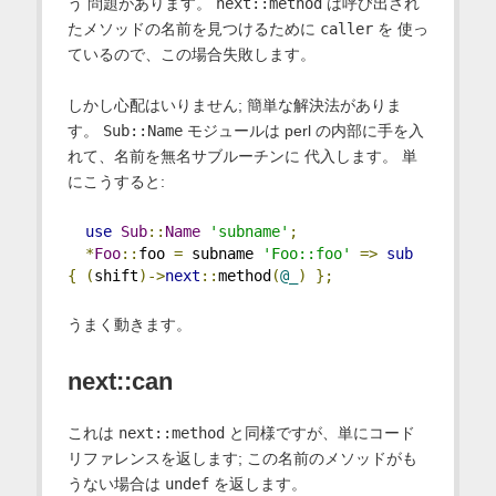
う 問題があります。
next::method
は呼び出され
たメソッドの名前を見つけるために
caller
を 使っ
ているので、この場合失敗します。
しかし心配はいりません; 簡単な解決法がありま
す。
Sub::Name
モジュールは perl の内部に手を入
れて、名前を無名サブルーチンに 代入します。 単
にこうすると:
use
Sub
::
Name
'subname'
;
*
Foo
::
foo 
=
 subname 
'Foo::foo'
=>
sub
{
(
shift
)->
next
::
method
(
@_
)
};
うまく動きます。
next::can
これは
next::method
と同様ですが、単にコード
リファレンスを返します; この名前のメソッドがも
うない場合は
undef
を返します。