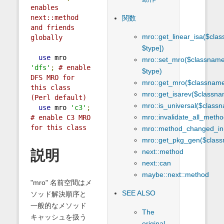
enables 
next::method 
関数
and friends 
mro::get_linear_isa($cla
globally
$type])
use
 mro 
mro::set_mro($classname
'dfs'
;
# enable 
$type)
DFS MRO for 
mro::get_mro($classnam
this class 
mro::get_isarev($classn
(Perl default)
mro::is_universal($class
use
 mro 
'c3'
;
mro::invalidate_all_meth
# enable C3 MRO 
for this class
mro::method_changed_in
mro::get_pkg_gen($clas
next::method
説明
next::can
maybe::next::method
"mro" 名前空間はメ
SEE ALSO
ソッド解決順序と
一般的なメソッド
The
キャッシュを扱う
original