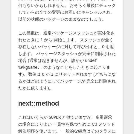
何もないかもしれません。 おそらく最後にチェック
してからの全ての変更はお互いにキャンセルされ、
以前の状態のパッケージのままなのでしょう。
この整数は、通常パッケージスタッシュが実体化さ
れたときに
1
から 開始します。 スタッシュが全く
存在しないパッケージに対して呼び出すと、
0
を返
します。 パッケージスタッシュが完全に削除された
場合 (通常は起きませんが、誰かが
undef
%PkgName::
のようなことをしたときに起こりま
す)、数値は
0
か
1
にリセットされます (どちらにな
るかはどのようにしてパッケージが 完全に削除され
たかに依ります)。
next::method
これはいくらか
SUPER
と似ていますが、多重継承
の場合によりよい 一貫性を保つために C3 メソッド
解決順序を使います。 一般的な継承はそのクラスに