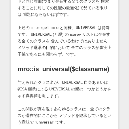
ドと同じ理由(つまり存在する全てのクラスを 検索
することに対しての性能の最適化)で見ている限り
は 問題にならないはずです。
上述の
mro::get_mro
と同様、
UNIVERSAL
は特殊
です。
UNIVERSAL
(と親) の isarev リストは存在す
る全てのクラスを 含んでいるわけではありません;
メソッド継承の目的において 全てのクラスが事実上
子孫であるにも関わらず、です。
mro::is_universal($classname)
与えられたクラス名が、
UNIVERSAL
自身あるいは
@ISA
継承による
UNIVERSAL
の親の一つかどうかを
示す真偽値を返します。
この関数が真を返すあらゆるクラスは、全てのクラ
スが潜在的にここから メソッドを継承しているとい
う意味で "universal" です。