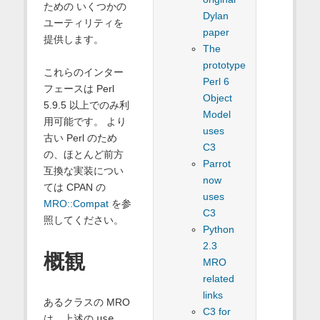
ための いくつかの
Dylan
ユーティリティを
paper
提供します。
The
prototype
これらのインター
Perl 6
フェースは Perl
Object
5.9.5 以上でのみ利
Model
用可能です。 より
uses
古い Perl のため
C3
の、ほとんど前方
Parrot
互換な実装につい
now
ては CPAN の
uses
MRO::Compat
を参
C3
照してください。
Python
2.3
概観
MRO
related
links
あるクラスの MRO
C3 for
は、上述の
use