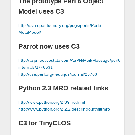
The prototype Perl 6 Object
Model uses C3
http://svn.openfoundry.org/pugs/perl5/Perl6-
MetaModel/
Parrot now uses C3
http://aspn.activestate.com/ASPN/Mail/Message/perl6-
internals/2746631
http://use.perl.org/~autrijus/journal/25768
Python 2.3 MRO related links
http://www.python.org/2.3/mro.html
http://www.python.org/2.2.2/descrintro.html#mro
C3 for TinyCLOS