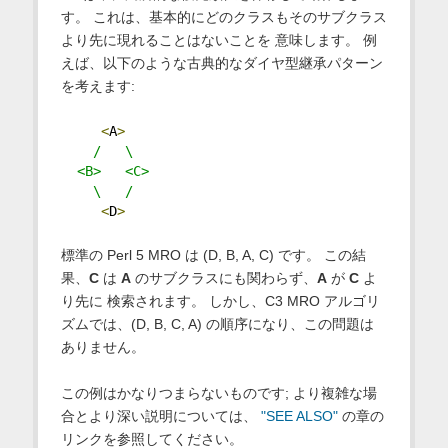
す。 これは、基本的にどのクラスもそのサブクラス
より先に現れることはないことを 意味します。 例
えば、以下のような古典的なダイヤ型継承パターン
を考えます:
<
A
>
/   \
  <B>   <C>
    \   /
<
D
>
標準の Perl 5 MRO は (D, B, A, C) です。 この結
果、
C
は
A
のサブクラスにも関わらず、
A
が
C
よ
り先に 検索されます。 しかし、C3 MRO アルゴリ
ズムでは、(D, B, C, A) の順序になり、この問題は
ありません。
この例はかなりつまらないものです; より複雑な場
合とより深い説明については、
"SEE ALSO"
の章の
リンクを参照してください。