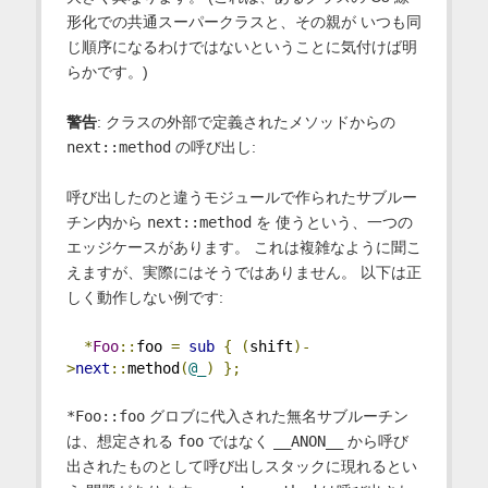
形化での共通スーパークラスと、その親が いつも同
じ順序になるわけではないということに気付けば明
らかです。)
警告
: クラスの外部で定義されたメソッドからの
next::method
の呼び出し:
呼び出したのと違うモジュールで作られたサブルー
チン内から
next::method
を 使うという、一つの
エッジケースがあります。 これは複雑なように聞こ
えますが、実際にはそうではありません。 以下は正
しく動作しない例です:
*
Foo
::
foo 
=
sub
{
(
shift
)-
>
next
::
method
(
@_
)
};
*Foo::foo
グロブに代入された無名サブルーチン
は、想定される
foo
ではなく
__ANON__
から呼び
出されたものとして呼び出しスタックに現れるとい