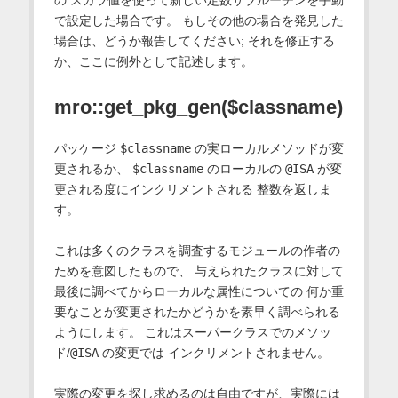
の スカラ値を使って新しい定数サブルーチンを手動
で設定した場合です。 もしその他の場合を発見した
場合は、どうか報告してください; それを修正する
か、ここに例外として記述します。
mro::get_pkg_gen($classname)
パッケージ
$classname
の実ローカルメソッドが変
更されるか、
$classname
のローカルの
@ISA
が変
更される度にインクリメントされる 整数を返しま
す。
これは多くのクラスを調査するモジュールの作者の
ためを意図したもので、 与えられたクラスに対して
最後に調べてからローカルな属性についての 何か重
要なことが変更されたかどうかを素早く調べられる
ようにします。 これはスーパークラスでのメソッ
ド/
@ISA
の変更では インクリメントされません。
実際の変更を探し求めるのは自由ですが、実際には