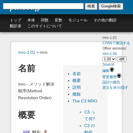
perldoc.jp
検索
Google検索
トップ
本体
関数
変数
モジュール
その他の翻訳
翻訳者
このサイトについて
mro-1.01
CPANで確認する
Other versions:
mro-1.01
> mro
mro-1.00
Source
名前
編集
名前
変更履歴
概要
誤訳の報告
mro - メソッド解決
説明
原文を表示/隠す
順序(Method
概観
Resolution Order)
The C3 MRO
C3 っ
概要
て何?
C3 の
use
 mro
;
# 
動作