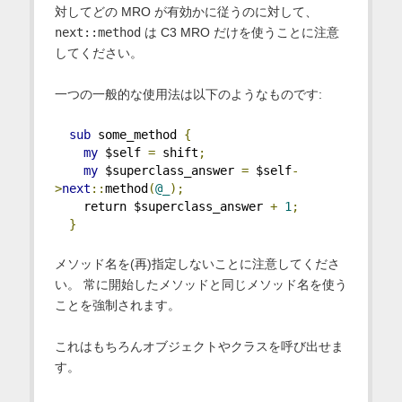
対してどの MRO が有効かに従うのに対して、
next::method
は C3 MRO だけを使うことに注意
してください。
一つの一般的な使用法は以下のようなものです:
sub
 some_method 
{
my
 $self 
=
 shift
;
my
 $superclass_answer 
=
 $self
-
>
next
::
method
(
@_
);
    return $superclass_answer 
+
1
;
}
メソッド名を(再)指定しないことに注意してくださ
い。 常に開始したメソッドと同じメソッド名を使う
ことを強制されます。
これはもちろんオブジェクトやクラスを呼び出せま
す。