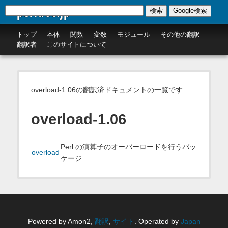
perldoc.jp
検索
Google検索
トップ
本体
関数
変数
モジュール
その他の翻訳
翻訳者
このサイトについて
overload-1.06の翻訳済ドキュメントの一覧です
overload-1.06
Perl の演算子のオーバーロードを行うパッ
overload
ケージ
Powered by Amon2,
翻訳
,
サイト
. Operated by
Japan