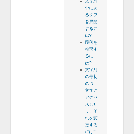
文字列
中にあ
るタブ
を展開
するに
は?
段落を
整形す
るに
は?
文字列
の最初
の N
文字に
アクセ
スした
り、そ
れを変
更する
には?