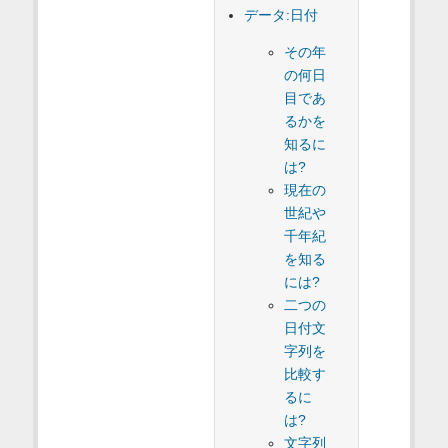
データ:日付
その年
の何日
目であ
るかを
知るに
は?
現在の
世紀や
千年紀
を知る
には?
二つの
日付文
字列を
比較す
るに
は?
文字列