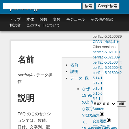
perldoc.jp
検索
Google検索
トップ
本体
関数
変数
モジュール
その他の翻訳
翻訳者
このサイトについて
perlfaq-5.0150039
CPANで確認する
Other versions:
perlfaq-5.021010
名前
perlfaq-5.021009
perlfaq-5.0150044
名前
perlfaq-5.0150043
説明
perlfaq-5.0150042
perlfaq4 - データ操
データ: 数
5.14.1
作
5.12.1
なぜ
5.10.1
5.10.0
19.95
説明
5.6.1
のよう
な数字
Source
FAQ のこのセクシ
ではな
編集
ョンでは、数値、
変更履歴
く、
日付、文字列、配
誤訳の報告
19.9499999999999