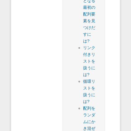
となる
最初の
配列要
素を見
つけだ
すに
は?
リンク
付きリ
ストを
扱うに
は?
循環リ
ストを
扱うに
は?
配列を
ランダ
ムにか
き混ぜ