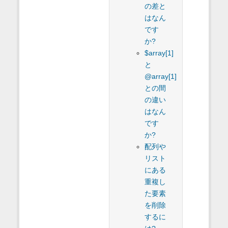
の差と
はなん
です
か?
$array[1]
と
@array[1]
との間
の違い
はなん
です
か?
配列や
リスト
にある
重複し
た要素
を削除
するに