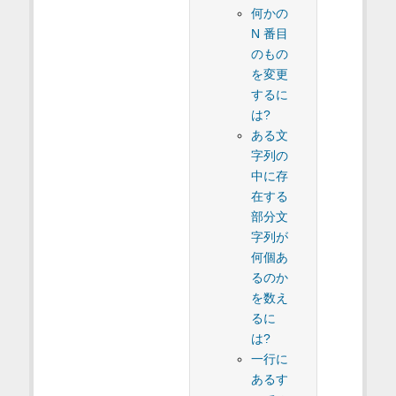
何かの
N 番目
のもの
を変更
するに
は?
ある文
字列の
中に存
在する
部分文
字列が
何個あ
るのか
を数え
るに
は?
一行に
あるす