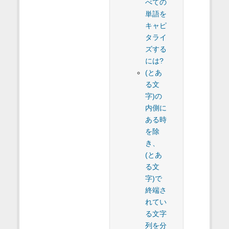
べての
単語を
キャピ
タライ
ズする
には?
(とあ
る文
字)の
内側に
ある時
を除
き、
(とあ
る文
字)で
終端さ
れてい
る文字
列を分