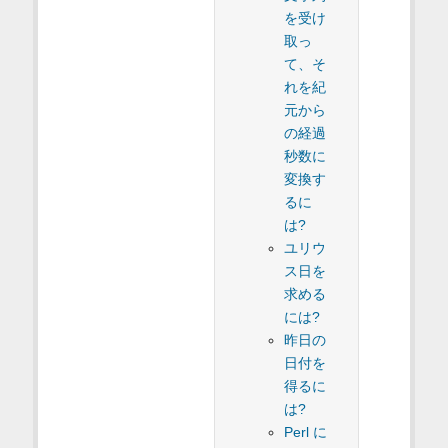
を受け
取っ
て、そ
れを紀
元から
の経過
秒数に
変換す
るに
は?
ユリウ
ス日を
求める
には?
昨日の
日付を
得るに
は?
Perl に