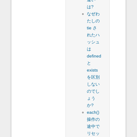
は?
なぜわ
たしの
tie さ
れたハ
ッシュ
は
defined
と
exists
を区別
しない
のでし
ょう
か?
each()
操作の
途中で
リセッ