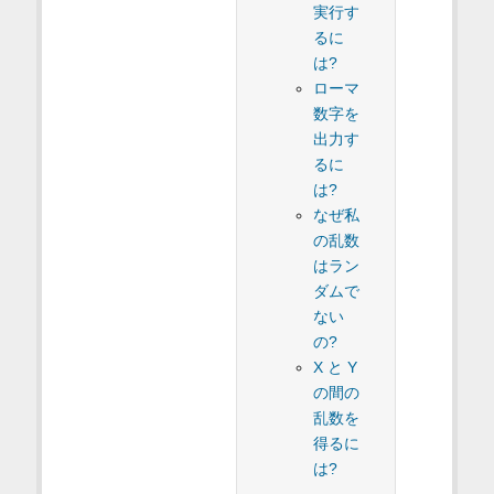
実行す
るに
は?
ローマ
数字を
出力す
るに
は?
なぜ私
の乱数
はラン
ダムで
ない
の?
X と Y
の間の
乱数を
得るに
は?