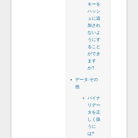
キーを
ハッシ
ュに追
加され
ないよ
うにす
ること
ができ
ます
か?
データ:その
他
バイナ
リデー
タを正
しく扱
うに
は?