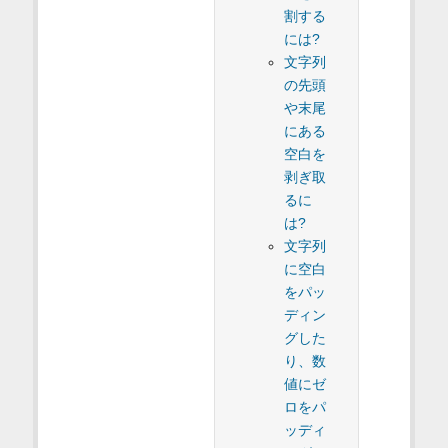
割する
には?
文字列
の先頭
や末尾
にある
空白を
剥ぎ取
るに
は?
文字列
に空白
をパッ
ディン
グした
り、数
値にゼ
ロをパ
ッディ