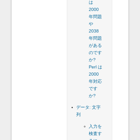
は
2000
年問題
や
2038
年問題
がある
のです
か?
Perl は
2000
年対応
です
か?
データ: 文字
列
入力を
検査す