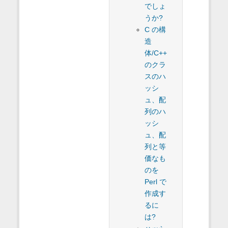
でしょ
うか?
C の構
造
体/C++
のクラ
スのハ
ッシ
ュ、配
列のハ
ッシ
ュ、配
列と等
価なも
のを
Perl で
作成す
るに
は?