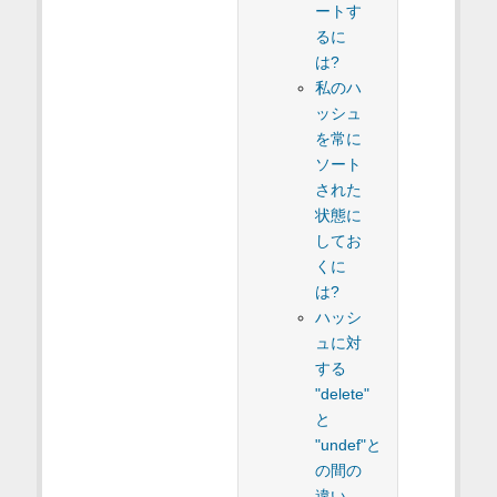
ートす
るに
は?
私のハ
ッシュ
を常に
ソート
された
状態に
してお
くに
は?
ハッシ
ュに対
する
"delete"
と
"undef"と
の間の
違い