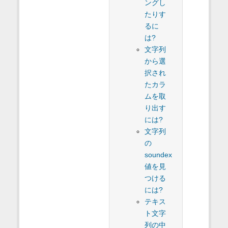
ングし
たりす
るに
は?
文字列
から選
択され
たカラ
ムを取
り出す
には?
文字列
の
soundex
値を見
つける
には?
テキス
ト文字
列の中