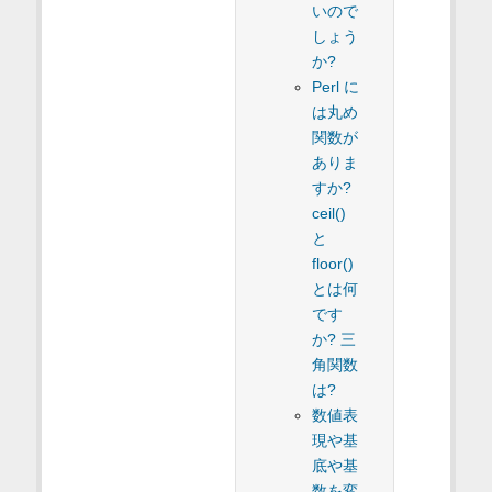
いので
しょう
か?
Perl に
は丸め
関数が
ありま
すか?
ceil()
と
floor()
とは何
です
か? 三
角関数
は?
数値表
現や基
底や基
数を変