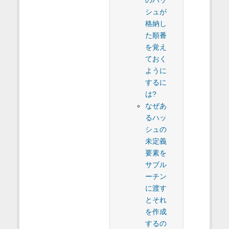
のハッ
シュが
格納し
た順番
を覚え
ておく
ように
するに
は?
なぜあ
るハッ
シュの
未定義
要素を
サブル
ーチン
に渡す
とそれ
を作成
するの