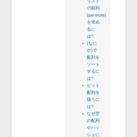
リスト
の順列
(permute)
を求め
るに
は?
(なに
か)で
配列を
ソート
するに
は?
ビット
配列を
扱うに
は?
なぜ空
の配列
やハッ
シュに