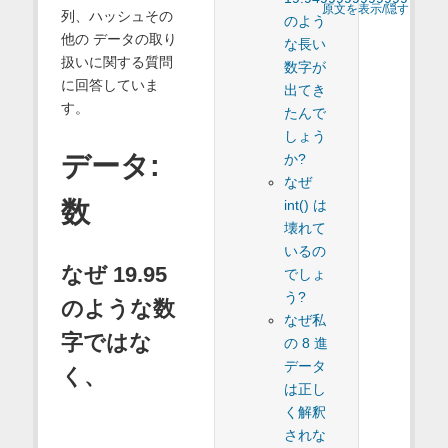
原文を表示/隠す
列、ハッシュその
のよう
他の データの取り
な長い
扱いに関する質問
数字が
に回答していま
出てき
す。
たんで
しょう
データ:
か?
なぜ
数
int() は
壊れて
いるの
なぜ 19.95
でしょ
う?
のような数
なぜ私
字ではな
の 8 進
データ
く、
は正し
く解釈
されな