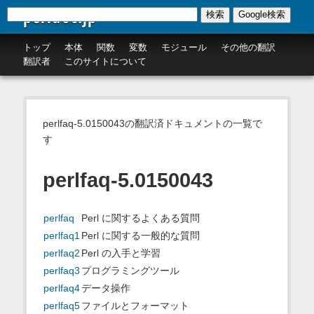
perldoc.jp
検索
Google検索
トップ
本体
関数
変数
モジュール
その他の翻訳
翻訳者
このサイトについて
perlfaq-5.0150043の翻訳済ドキュメントの一覧で
す
perlfaq-5.0150043
perlfaq
Perl に関するよくある質問
perlfaq1
Perl に関する一般的な質問
perlfaq2
Perl の入手と学習
perlfaq3
プログラミングツール
perlfaq4
データ操作
perlfaq5
ファイルとフォーマット