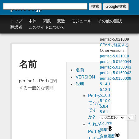
perldoc.jp
検索
Google検索
トップ
本体
関数
変数
モジュール
その他の翻訳
翻訳者
このサイトについて
perlfaq-5.021009
CPANで確認する
Other versions:
perlfaq-5.021010
名前
perlfaq-5.0150044
perlfaq-5.0150043
名前
perlfaq-5.0150042
VERSION
perlfaq-5.0150039
perlfaq1 - Perl に関
説明
5.14.1
する一般的な質問
5.12.1
Perlっ
5.10.1
5.10.0
てなん
5.8.4
です
5.6.1
か?
Source
だれが
編集
Perl を
変更履歴
サポー