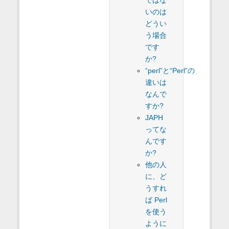
ではな
いのは
どうい
う場合
です
か?
“perl”と“Perl”の
違いは
なんで
すか?
JAPH
ってな
んです
か?
他の人
に、ど
うすれ
ば Perl
を使う
ように