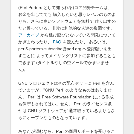
(Perl Porters として知られる)コア開発チームは、
お金を出してでも 購入したいと思うレベルのものよ
りも、さらに良いソフトウェアを無料で 作り出すの
だと誓っている、非常に利他的な人達の集団です。
アーカイブ
から延び延びとなっている開発について
かぎまわったり、
FAQ
を読んだり、 あるいは、
perl5-porters-subscribe@perl.org へ登録願いを出
すことに よってメイリングリストに参加することも
できます (タイトルなしの空メールでかまいませ
ん)。
GNU プロジェクトはその配布セットに Perl を含ん
でいますが、"GNU Perl" のようなものはありませ
ん。 Perl は Free Software Foundation による作成
も保守もされてはいません。 Perl のライセンス条
件は GNU ソフトウェアが 通常取っているよりもさ
らにオープンなものとなっています。
あなたが望むなら、Perl の商用サポートを受けるこ