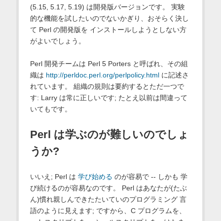
(5.15, 5.17, 5.19) は開発版バージョンです。 実験
的な機能を試したいのでないかぎり、おそらく決し
て Perl の開発版を インストールしようとしない方
がよいでしょう。
Perl 開発チームは Perl 5 Porters と呼ばれ、その組
織は
http://perldoc.perl.org/perlpolicy.html
に記述さ
れています。 組織の規則は要約するとただ一つで
す: Larry は常に正しいです; たとえ以前は間違って
いてもです。
Perl は学ぶのが難しいのでしょ
うか?
いいえ; Perl は
学び始める
のが容易で -- しかも 学
び続けるのが容易なのです。 Perl はあなたが(たぶ
ん)慣れ親しんできたたいていのプログラミング 言
語のように見えます; ですから、C プログラムを、