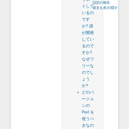
誤訳の報告
トして
原文を表示/隠す
いるの
です
か? 誰
が開発
してい
るので
すか?
なぜフ
リーな
のでし
ょう
か?
どのバ
ージョ
ンの
Perl を
使うべ
きなの