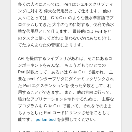
多くの人々にとっては、Perl はシェルスクリプティ
ングに対する 偉大な代用品として仕えます。 他の
人々にとっては、C やC++ のような低水準言語でプ
ログラムしてきた 大半のものに対する、便利で高水
準な代用品として仕えます。 最終的には Perl をど
のタスクに使ってどれに 使わないかはあなた(そし
てたぶんあなたの管理)によります。
API を提供するライブラリがあれば、そこにあるコ
ンポーネントをみんな、 ちょうどもうひとつの
Perl 関数として、あるいは C や C++ で書かれ、 主
要な perl インタープリタにダイナミックリンクされ
た Perl エクステンションを 使った変数として、利
用することができます。 また、他の方向に行って、
強力なアプリケーションを制作するために、 主要な
プログラムを C や C++ で書いて、それをそのまま
ちょっとした Perl コードにリンクさせることも可
能です。
perlembed
を参照してください。