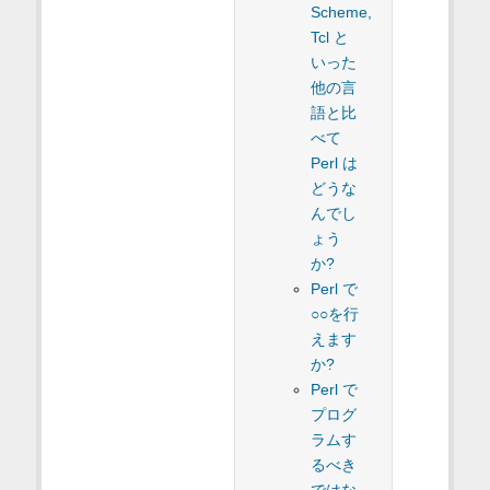
Scheme,
Tcl と
いった
他の言
語と比
べて
Perl は
どうな
んでし
ょう
か?
Perl で
○○を行
えます
か?
Perl で
プログ
ラムす
るべき