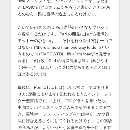
awk スクリプトを、 シェルスクリプトを、はたま
た BASIC のプログラムであろうと書いたことが あ
るのなら、既に習得の途上にあるわけです。
たいていのタスクは Perl 言語の小さなサブセット
を要求するだけです。 Perl の開発における指導的
モットーのひとつは、「それを行うやり方は 一つで
はない」("there's more than one way to do it)とい
うもので す(TMTOWTDI、時々"tim toady"と発音さ
れる)。 それ故、Perl の習得曲線は浅く (学びやす
く)長い(もしほんとうに望むのならできることは山
ほどある)のです。
最後に、Perl はしばしば(しかし常に、ではありま
せん; 定義によります) 言われるようにインタープリ
ター型言語です; つまり、プログラムを書いたら、
中間コンパイルステップに入らずそのままテストで
き、実験や、 テスト/デバッグをすばやく、かつ容
易に行なえるようにしてくれるわけです。 この実験
の容易さが、よりいっそう習得曲線を平らにします