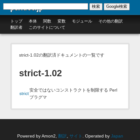
perldoc.jp
検索
Google検索
トップ
本体
関数
変数
モジュール
その他の翻訳
翻訳者
このサイトについて
strict-1.02の翻訳済ドキュメントの一覧です
strict-1.02
安全ではないコンストラクトを制限する Perl
strict
プラグマ
Powered by Amon2,
翻訳
,
サイト
. Operated by
Japan