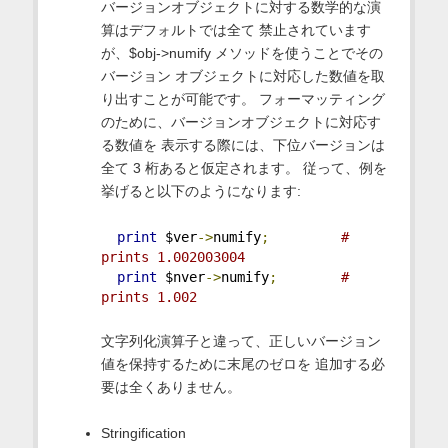
バージョンオブジェクトに対する数学的な演
算はデフォルトでは全て 禁止されています
が、$obj->numify メソッドを使うことでその
バージョン オブジェクトに対応した数値を取
り出すことが可能です。 フォーマッティング
のために、バージョンオブジェクトに対応す
る数値を 表示する際には、下位バージョンは
全て 3 桁あると仮定されます。 従って、例を
挙げると以下のようになります:
print
 $ver
->
numify
;
# 
prints 1.002003004
print
 $nver
->
numify
;
# 
prints 1.002
文字列化演算子と違って、正しいバージョン
値を保持するために末尾のゼロを 追加する必
要は全くありません。
Stringification