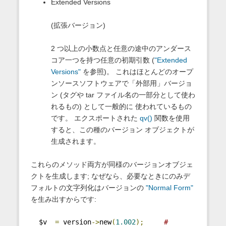
Extended Versions
(拡張バージョン)
2 つ以上の小数点と任意の途中のアンダース
コア一つを持つ任意の初期引数 (
"Extended
Versions"
を参照)。 これはほとんどのオープ
ンソースソフトウェアで「外部用」バージョ
ン (タグや tar ファイル名の一部分として使わ
れるもの) として一般的に 使われているもの
です。 エクスポートされた
qv()
関数を使用
すると、この種のバージョン オブジェクトが
生成されます。
これらのメソッド両方が同様のバージョンオブジェ
クトを生成します; なぜなら、必要なときにのみデ
フォルトの文字列化はバージョンの
"Normal Form"
を生み出すからです:
  $v  
=
 version
->
new
(
1.002
);
# 