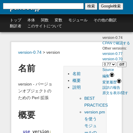
perldoc.jp
検索
Google検索
トップ
本体
関数
変数
モジュール
その他の翻訳
翻訳者
このサイトについて
version-0.74
CPANで確認する
Other versions:
version-0.74
> version
version-0.77
version-0.70
名前
Source
名前
編集
概要
変更履歴
version - バージョ
説明
誤訳の報告
ンオブジェクトの
原文を表示/隠す
ための Perl 拡張
BEST
PRACTICES
version.pm
概要
を使う
モジュ
use
 version
;
ールの