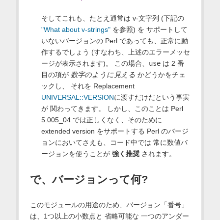
そしてこれも、たとえ通常は v-文字列 (下記の
"What about v-strings"
を参照) を サポートして
いないバージョンの Perl であっても、正常に動
作するでしょう (すなわち、上述のエラーメッセ
ージが表示されます)。 この場合、
use
は 2 番
目の項が
数字のように見える
かどうかをチェ
ックし、 それを Replacement
UNIVERSAL::VERSION
に渡すだけだという事実
が 関わってきます。 しかし、このことは Perl
5.005_04 では正しくなく、そのために
extended version をサポートする Perl のバージ
ョンにおいてさえも、コード中では 常に数値バ
ージョンを使うことが
強く推奨
されます。
で、バージョンって何?
このモジュールの用途のため、バージョン「番号」
は、1つ以上の小数点と 省略可能な 一つのアンダー