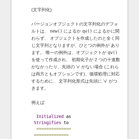
(文字列化)
バージョンオブジェクトの文字列化のデフォ
ルトは、
new()
によるか
qv()
によるかに関
わらず、 オブジェクトを作成したのと全く同
じ文字列となりますが、ひとつの例外が あり
ます。 唯一の例外は、オブジェクトが
qv()
を使って作成され、 初期化子が 2 つの十進数
がなかったり、先頭の 'v' がない場合 (これら
は両方ともオプションです)、循環処理に対応
するために、 文字列化形式は先頭に 'v' がつ
きます。
例えば:
Initialized
 as         
Stringifies
 to
==============
==============