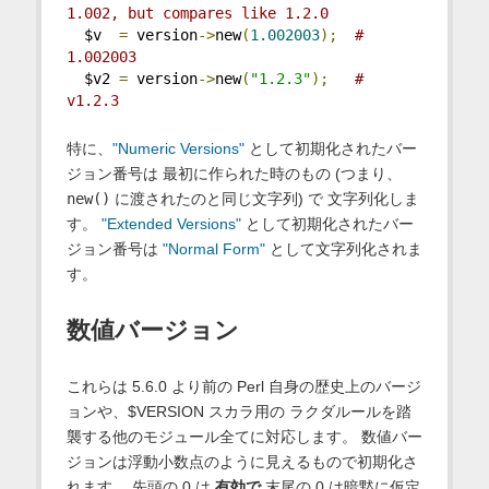
1.002, but compares like 1.2.0
  $v  
=
 version
->
new
(
1.002003
);
# 
1.002003
  $v2 
=
 version
->
new
(
"1.2.3"
);
# 
v1.2.3
特に、
"Numeric Versions"
として初期化されたバー
ジョン番号は 最初に作られた時のもの (つまり、
new()
に渡されたのと同じ文字列) で 文字列化しま
す。
"Extended Versions"
として初期化されたバー
ジョン番号は
"Normal Form"
として文字列化されま
す。
数値バージョン
これらは 5.6.0 より前の Perl 自身の歴史上のバージ
ョンや、$VERSION スカラ用の ラクダルールを踏
襲する他のモジュール全てに対応します。 数値バー
ジョンは浮動小数点のように見えるもので初期化さ
れます。 先頭の 0 は
有効で
末尾の 0 は暗黙に仮定