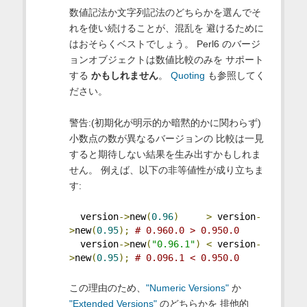
数値記法か文字列記法のどちらかを選んでそ
れを使い続けることが、混乱を 避けるために
はおそらくベストでしょう。 Perl6 のバージ
ョンオブジェクトは数値比較のみを サポート
する
かもしれません
。
Quoting
も参照してく
ださい。
警告:(初期化が明示的か暗黙的かに関わらず)
小数点の数が異なるバージョンの 比較は一見
すると期待しない結果を生み出すかもしれま
せん。 例えば、以下の非等値性が成り立ちま
す:
  version
->
new
(
0.96
)
>
 version
-
>
new
(
0.95
);
# 0.960.0 > 0.950.0
  version
->
new
(
"0.96.1"
)
<
 version
-
>
new
(
0.95
);
# 0.096.1 < 0.950.0
この理由のため、
"Numeric Versions"
か
"Extended Versions"
のどちらかを 排他的