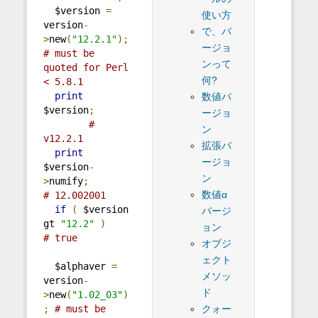
  $version 
=
使い方
version
-
で、バ
>
new
(
"12.2.1"
);
ージョ
# must be 
ンって
quoted for Perl 
何?
< 5.8.1
print
数値バ
$version
;
ージョ
# 
ン
v12.2.1
拡張バ
print
ージョ
$version
-
ン
>
numify
;
数値α
# 12.002001
if
(
 $version 
バージ
gt 
"12.2"
)
ョン
# true
オブジ
ェクト
  $alphaver 
=
メソッ
version
-
ド
>
new
(
"1.02_03"
)
クォー
;
# must be 