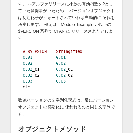
す。 非アルファリリースに小数の有効桁数を2とし
ていた開発者がいたため、 バージョンオブジェクト
は初期化子がクォートされていれば自動的に それを
考慮します。 例えば、Module::Example が以下の
$VERSION 系列で CPAN に リリースされたとしま
す:
# $VERSION    Stringified
0.01
0.01
0.02
0.02
0.02
_01       
0.02
_01
0.02
_02       
0.02
_02
0.03
0.03
  etc
.
数値バージョンの文字列化形式は、常にバージョン
オブジェクトの初期化に 使われるのと同じ文字列で
す。
オブジェクトメソッド