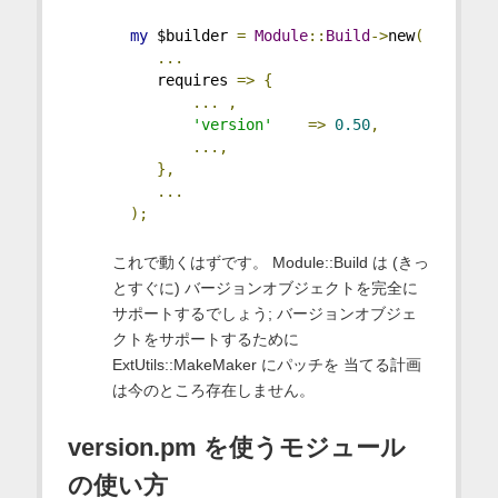
my
 $builder 
=
Module
::
Build
->
new
(
...
     requires 
=>
{
...
,
'version'
=>
0.50
,
...,
},
...
);
これで動くはずです。 Module::Build は (きっ
とすぐに) バージョンオブジェクトを完全に
サポートするでしょう; バージョンオブジェ
クトをサポートするために
ExtUtils::MakeMaker にパッチを 当てる計画
は今のところ存在しません。
version.pm を使うモジュール
の使い方