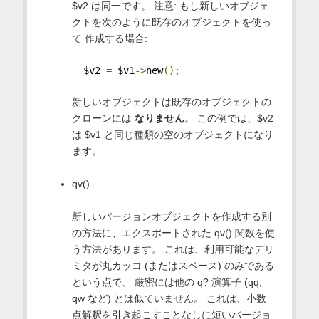
$v2 は同一です。 注意: もし新しいオブジェ
クトを次のように既存のオブジェクトを使っ
て 作成する場合:
  $v2 
=
 $v1
->
new
();
新しいオブジェクトは既存のオブジェクトの
クローンには
なりません
。 この例では、$v2
は $v1 と同じ種類の空のオブジェクトになり
ます。
qv()
新しいバージョンオブジェクトを作成する別
の方法に、エクスポートされた qv() 関数を使
う方法があります。 これは、利用可能なデリ
ミタが丸カッコ (またはスペース) のみである
という点で、 厳密には他の q? 演算子 (qq,
qw など) とは似ていません。 これは、小数
点解釈を引き起こすことなしに短いバージョ