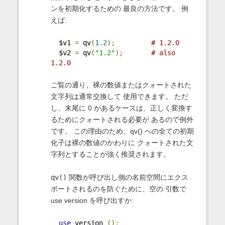
ンを初期化するための 最良の方法です。 例
えば:
  $v1 
=
 qv
(
1.2
);
# 1.2.0
  $v2 
=
 qv
(
"1.2"
);
# also 
1.2.0
ご覧の通り、裸の数値またはクォートされた
文字列は通常交換して 使用できます。 ただ
し、末尾に 0 があるケースは、正しく変換す
るためにクォートされる必要が あるので例外
です。 この理由のため、qv() への全ての初期
化子は裸の数値のかわりに クォートされた文
字列とすることが強く推奨されます。
qv()
関数が呼び出し側の名前空間にエクス
ポートされるのを防ぐために、空の 引数で
use version を呼び出すか:
use
 version 
();