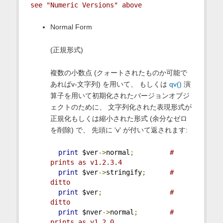
see "Numeric Versions" above
Normal Form
(正規形式)
複数の小数点 (クォートされたものか可能で
あればv-文字列) を用いて、 もしくは
qv()
演
算子を用いて初期化されたバージョンオブジ
ェクトのために、 文字列化された表現形式が
正規化もしくは縮小された形式 (余分なゼロ
を削除) で、 先頭に 'v' が付いて返されます:
print
 $ver
->
normal
;
# 
prints as v1.2.3.4
print
 $ver
->
stringify
;
# 
ditto
print
 $ver
;
# 
ditto
print
 $nver
->
normal
;
# 
prints as v1.2.0