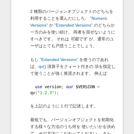
2 種類のバージョンオブジェクトのどちらを
利用することを選んだにしろ、
"Numeric
Versions"
か
"Extended Versions"
のどちらか
一方のみを使い続け、 両者を混ぜないように
すべきです。 それは
可能です
が、通常のユ
ーザはとても戸惑うことでしょう。
もし
"Extended Versions"
を使うのであれ
ば、
qv()
演算子をクォート付きの 項を指定し
て使うことが強く推奨されます。 例えば:
use
 version
;
our
 $VERSION 
=
qv
(
"1.2.3"
);
を上記のように 1 行で記述します。
最低でも、バージョンオブジェクトを初期化
する様々な方法のうち何を 使いたいかを決め
て、その方法にこだわってください。 さら