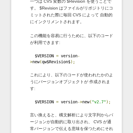
一つは CVS 変数の $Revision を使うことで
す。 $Revision はファイルがリポジトリにコ
ミットされた際に毎回 CVS によって 自動的
にインクリメントされます。
この機能を容易に行うために、以下のコード
が利用できます:
  $VERSION 
=
 version
-
>
new
(
qw$Revision$
);
これにより、以下のコードが使われたかのよ
うにバージョンオブジェクトが 作成されま
す:
  $VERSION 
=
 version
->
new
(
"v2.7"
);
言い換えると、構文解析により文字列からバ
ージョンが自動的に取り出され、 CVS が通
常バージョンで伝える意味を保つためにそれ