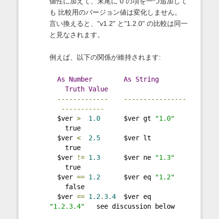
値性に加えて、末尾に 0 の項を一つ追加して
も 比較用のバージョン値は変化しません。
言い換えると、"v1.2" と"1.2.0" の比較は同一
と見なされます。
例えば、以下の関係が維持されます:
As
Number
As
String
Truth
Value
-------------
----------------
-----------
  $ver 
>
1.0
      $ver gt 
"1.0"
    true
  $ver 
<
2.5
      $ver lt         
    true
  $ver 
!=
1.3
      $ver ne 
"1.3"
    true
  $ver 
==
1.2
      $ver eq 
"1.2"
    false
  $ver 
==
1.2
.
3.4
  $ver eq 
"1.2.3.4"
   see discussion below