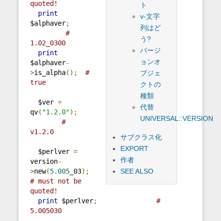
quoted!
ト
print
v-文字
$alphaver
;
列はど
# 
う?
1.02_0300
バージ
print
ョンオ
$alphaver
-
>
is_alpha
();
# 
ブジェ
true
クトの
種類
  $ver 
=
代替
qv
(
"1.2.0"
);
UNIVERSAL::VERSION
# 
v1.2.0
サブクラス化
EXPORT
  $perlver 
=
作者
version
-
SEE ALSO
>
new
(
5.005
_03
);
# must not be 
quoted!
print
 $perlver
;
# 
5.005030