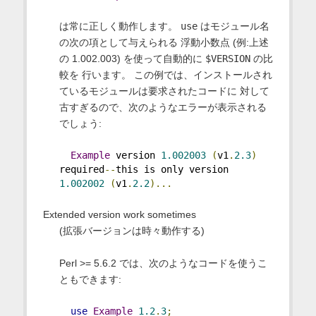
は常に正しく動作します。
use
はモジュール名
の次の項として与えられる 浮動小数点 (例:上述
の 1.002.003) を使って自動的に
$VERSION
の比
較を 行います。 この例では、インストールされ
ているモジュールは要求されたコードに 対して
古すぎるので、次のようなエラーが表示される
でしょう:
Example
 version 
1.002003
(
v1
.
2.3
)
required
--
this is only version 
1.002002
(
v1
.
2.2
)...
Extended version work sometimes
(拡張バージョンは時々動作する)
Perl >= 5.6.2 では、次のようなコードを使うこ
ともできます:
use
Example
1.2
.
3
;