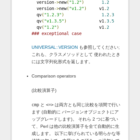
  version
->
new
(
"1.2"
)
1.2
  version
->
new
(
"v1.2"
)
     v1
.
2
  qv
(
"1.2.3"
)
1.2
.
3
  qv
(
"v1.3.5"
)
             v1
.
3.5
  qv
(
"1.2"
)
                v1
.
2
### exceptional case 
UNIVERSAL::VERSION
も参照してください;
これも、クラスメソッドとして 使われたとき
には文字列化形式を返します。
Comparison operators
(比較演算子)
cmp
と
<=>
は両方とも同じ比較を項間で行い
ます (自動的に バージョンオブジェクトにア
ップグレードします)。 それら 2 つに基づい
て、Perl は他の比較演算子を全て自動的に生
成します。 以下に挙げられている明らかな等