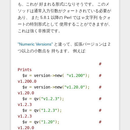
も、これが 好まれる形式になりそうです。 このメ
ソッドは通常入力引数がクォートされている必要が
あり、 また 5.8.1 以降の Perl では v-文字列 をクォ
ートの特別形式として 使用することができますが、
これは強く非推奨です。
"Numeric Versions"
と違って、拡張バージョンは 2
つ以上の小数点を 持ちます。 例えば:
# 
Prints
  $v 
=
 version
->
new
(
"v1.200"
);
# 
v1.200.0
  $v 
=
 version
->
new
(
"v1.20.0"
);
# 
v1.20.0
  $v 
=
 qv
(
"v1.2.3"
);
# 
v1.2.3
  $v 
=
 qv
(
"1.2.3"
);
# 
v1.2.3
  $v 
=
 qv
(
"1.20"
);
# 
v1.20.0