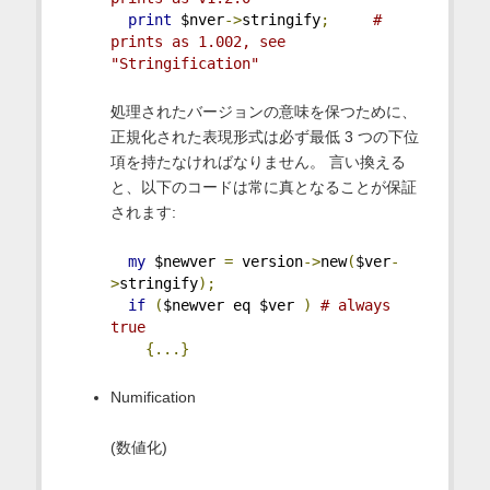
print
 $nver
->
stringify
;
# 
prints as 1.002, see 
"Stringification" 
処理されたバージョンの意味を保つために、
正規化された表現形式は必ず最低 3 つの下位
項を持たなければなりません。 言い換える
と、以下のコードは常に真となることが保証
されます:
my
 $newver 
=
 version
->
new
(
$ver
-
>
stringify
);
if
(
$newver eq $ver 
)
# always 
true
{...}
Numification
(数値化)