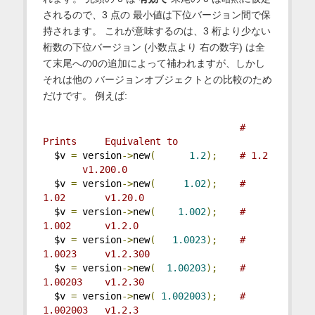
されるので、3 点の 最小値は下位バージョン間で保
持されます。 これが意味するのは、3 桁より少ない
桁数の下位バージョン (小数点より 右の数字) は全
て末尾への0の追加によって補われますが、しかし
それは他の バージョンオブジェクトとの比較のため
だけです。 例えば:
# 
Prints     Equivalent to  
  $v 
=
 version
->
new
(
1.2
);
# 1.2 
       v1.200.0
  $v 
=
 version
->
new
(
1.02
);
# 
1.02       v1.20.0
  $v 
=
 version
->
new
(
1.002
);
# 
1.002      v1.2.0
  $v 
=
 version
->
new
(
1.0023
);
# 
1.0023     v1.2.300
  $v 
=
 version
->
new
(
1.00203
);
# 
1.00203    v1.2.30
  $v 
=
 version
->
new
(
1.002003
);
# 
1.002003   v1.2.3