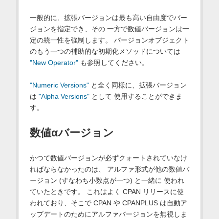
一般的に、拡張バージョンは最も高い自由度でバー
ジョンを指定でき、その 一方で数値バージョンは一
定の統一性を強制します。 バージョンオブジェクト
のもう一つの補助的な初期化メソッドについては
"New Operator"
も参照してください。
"Numeric Versions"
と全く同様に、拡張バージョン
は
"Alpha Versions"
として 使用することができま
す。
数値αバージョン
かつて数値バージョンが必ずクォートされていなけ
ればならなかったのは、 アルファ形式が他の数値バ
ージョン (すなわち小数点が一つ) と一緒に 使われ
ていたときです。 これはよく CPAN リリースに使
われており、そこで CPAN や CPANPLUS は自動ア
ップデートのためにアルファバージョンを無視しま