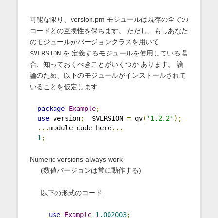
可能な限り、version.pm モジュールは既存の全ての
コードとの互換性を保ちます。 ただし、もしあなた
のモジュールがバージョンクラスを用いて
$VERSION
を 定義するモジュールを使用している場
合、知っておくべきことがいくつか あります。 議
論のため、以下のモジュールがインストールされて
いることを仮定します:
package
Example
;
use
 version
;
  $VERSION 
=
 qv
(
'1.2.2'
);
...
module code here
...
1
;
Numeric versions always work
(数値バージョンは常に動作する)
以下の形式のコード:
use
Example
1.002003
;