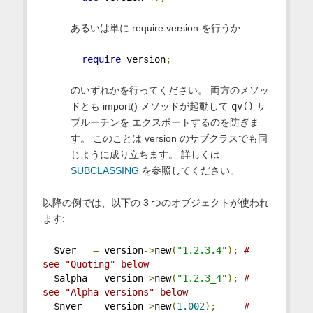
あるいは単に require version を行うか:
require
 version
;
のいずれかを行ってください。 両方のメソッ
ドとも import() メソッドが起動して
qv()
サ
ブルーチンを エクスポートするのを防ぎま
す。 このことは version のサブクラスでも同
じように成り立ちます。 詳しくは
SUBCLASSING
を参照してください。
以降の例では、以下の 3 つのオブジェクトが使われ
ます:
  $ver   
=
 version
->
new
(
"1.2.3.4"
);
# 
see "Quoting" below
  $alpha 
=
 version
->
new
(
"1.2.3_4"
);
# 
see "Alpha versions" below
  $nver  
=
 version
->
new
(
1.002
);
# 