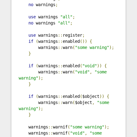
no
 warnings
;
use
 warnings 
"all"
;
no
 warnings 
"all"
;
use
 warnings
::
register
;
if
(
warnings
::
enabled
())
{
        warnings
::
warn
(
"some warning"
);
}
if
(
warnings
::
enabled
(
"void"
))
{
        warnings
::
warn
(
"void"
,
"some 
warning"
);
}
if
(
warnings
::
enabled
(
$object
))
{
        warnings
::
warn
(
$object
,
"some 
warning"
);
}
    warnings
::
warnif
(
"some warning"
);
    warnings
::
warnif
(
"void"
,
"some 