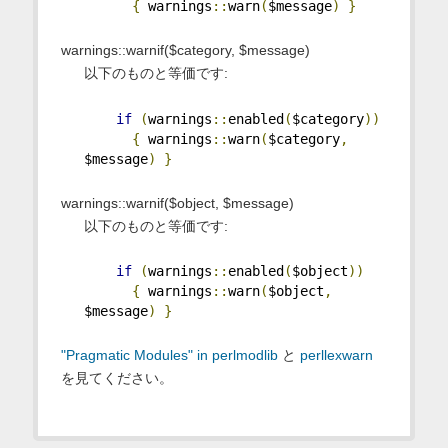
{
 warnings
::
warn
(
$message
)
}
warnings::warnif($category, $message)
以下のものと等価です:
if
(
warnings
::
enabled
(
$category
))
{
 warnings
::
warn
(
$category
,
$message
)
}
warnings::warnif($object, $message)
以下のものと等価です:
if
(
warnings
::
enabled
(
$object
))
{
 warnings
::
warn
(
$object
,
$message
)
}
"Pragmatic Modules" in perlmodlib
と
perllexwarn
を見てください。