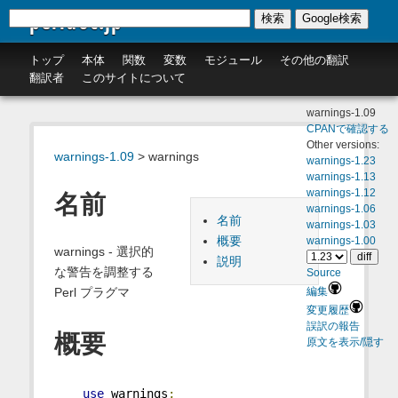
perldoc.jp
検索
Google検索
トップ
本体
関数
変数
モジュール
その他の翻訳
翻訳者
このサイトについて
warnings-1.09
CPANで確認する
Other versions:
warnings-1.09
> warnings
warnings-1.23
warnings-1.13
warnings-1.12
名前
warnings-1.06
名前
warnings-1.03
概要
warnings-1.00
warnings - 選択的
説明
な警告を調整する
Source
Perl プラグマ
編集
変更履歴
誤訳の報告
概要
原文を表示/隠す
use
 warnings
;