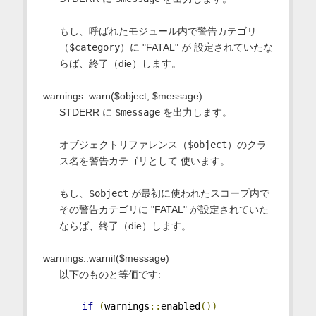
もし、呼ばれたモジュール内で警告カテゴリ
（
$category
）に "FATAL" が 設定されていたな
らば、終了（die）します。
warnings::warn($object, $message)
STDERR に
$message
を出力します。
オブジェクトリファレンス（
$object
）のクラ
ス名を警告カテゴリとして 使います。
もし、
$object
が最初に使われたスコープ内で
その警告カテゴリに "FATAL" が設定されていた
ならば、終了（die）します。
warnings::warnif($message)
以下のものと等価です:
if
(
warnings
::
enabled
())