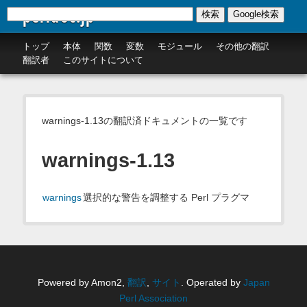
perldoc.jp
検索
Google検索
トップ
本体
関数
変数
モジュール
その他の翻訳
翻訳者
このサイトについて
warnings-1.13の翻訳済ドキュメントの一覧です
warnings-1.13
warnings
選択的な警告を調整する Perl プラグマ
Powered by Amon2,
翻訳
,
サイト
. Operated by
Japan
Perl Association