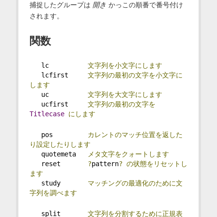
捕捉したグループは
開き
かっこの順番で番号付け
されます。
関数
   lc          
文字列を小文字にします
   lcfirst     
文字列の最初の文字を小文字に
します
   uc          
文字列を大文字にします
   ucfirst     
文字列の最初の文字を
Titlecase
にします
   pos         
カレントのマッチ位置を返した
り設定したりします
   quotemeta   
メタ文字をクォートします
   reset       
?
pattern
?
の状態をリセットし
ます
   study       
マッチングの最適化のために文
字列を調べます
   split       
文字列を分割するために正規表