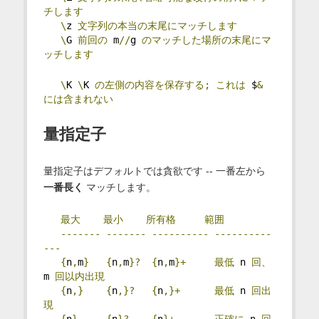
チします
\
z 
文字列の本当の末尾にマッチします
\
G 
前回の
 m
//
g 
のマッチした場所の末尾にマ
ッチします
\
K 
\
K 
の左側の内容を保存する;
これは
 $
&
には含まれない
量指定子
量指定子はデフォルトでは貪欲です -- 一番左から
一番長く
マッチします。
最大
最小
所有格
範囲
-------
-------
----------
----------
---
{
n
,
m
}
{
n
,
m
}?
{
n
,
m
}+
最低
 n 
回、
m 
回以内出現
{
n
,}
{
n
,}?
{
n
,}+
最低
 n 
回出
現
{
n
}
{
n
}?
{
n
}+
正確に
 n 
回