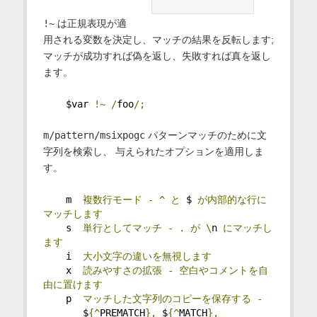
!~
は正規表現が適
用される変数を決定し、マッチの結果を反転します;
マッチが成功すれば偽を返し、失敗すれば真を返し
ます。
    $var 
!~
/
foo
/;
m/pattern/msixpogc
パターンマッチのために文
字列を検索し、 与えられたオプションを適用しま
す。
    m  
複数行モード
-
^
と
 $ 
が内部的な行に
マッチします
    s  
単行としてマッチ
-
.
が
\
n 
にマッチし
ます
    i  
大小文字の違いを無視します
    x  
読みやすさの拡張
-
空白やコメントを自
由に置けます
    p  
マッチした文字列のコピーを保存する
-
       $
{^
PREMATCH
},
 $
{^
MATCH
},