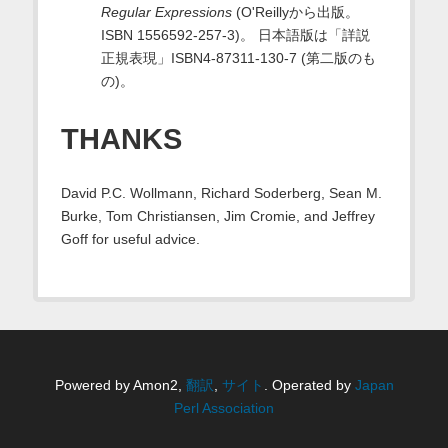
Regular Expressions
(O'Reillyから出版。
ISBN 1556592-257-3)。 日本語版は「詳説
正規表現」ISBN4-87311-130-7 (第二版のも
の)。
THANKS
David P.C. Wollmann, Richard Soderberg, Sean M.
Burke, Tom Christiansen, Jim Cromie, and Jeffrey
Goff for useful advice.
Powered by Amon2,
翻訳
,
サイト
. Operated by
Japan
Perl Association