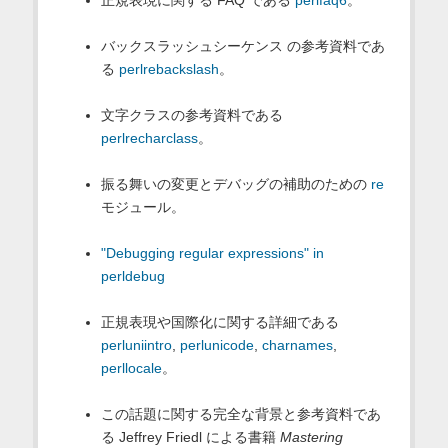
正規表現に関する FAQ である
perlfaq6
。
バックスラッシュシーケンス の参考資料であ
る
perlrebackslash
。
文字クラスの参考資料である
perlrecharclass
。
振る舞いの変更とデバッグの補助のための
re
モジュール。
"Debugging regular expressions" in
perldebug
正規表現や国際化に関する詳細である
perluniintro
,
perlunicode
,
charnames
,
perllocale
。
この話題に関する完全な背景と参考資料であ
る Jeffrey Friedl による書籍
Mastering