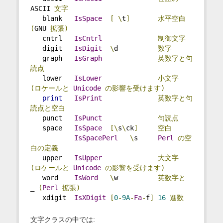
ASCII 
文字
   blank   
IsSpace
[
\
t
]
水平空白
(
GNU 
拡張)
   cntrl   
IsCntrl
制御文字
   digit   
IsDigit
\
d          
数字
   graph   
IsGraph
英数字と句
読点
   lower   
IsLower
小文字
(ロケールと
Unicode
の影響を受けます)
print
IsPrint
英数字と句
読点と空白
   punct   
IsPunct
句読点
   space   
IsSpace
[\
s
\
ck
]
空白
IsSpacePerl
\
s     
Perl
の空
白の定義
   upper   
IsUpper
大文字
(ロケールと
Unicode
の影響を受けます)
   word    
IsWord
\
w          
英数字と
_ 
(
Perl
拡張)
   xdigit  
IsXDigit
[
0
-
9A
-
Fa
-
f
]
16
進数
文字クラスの中では: