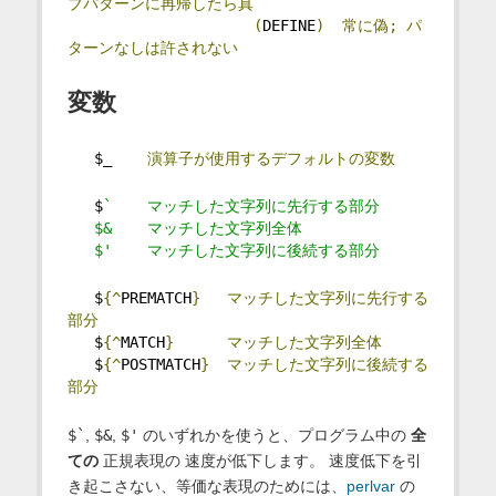
ブパターンに再帰したら真
(
DEFINE
)
常に偽;
パ
ターンなしは許されない
変数
   $_    
演算子が使用するデフォルトの変数
   $
`    マッチした文字列に先行する部分
   $&    マッチした文字列全体
   $'    マッチした文字列に後続する部分
   $
{^
PREMATCH
}
マッチした文字列に先行する
部分
   $
{^
MATCH
}
マッチした文字列全体
   $
{^
POSTMATCH
}
マッチした文字列に後続する
部分
$`
,
$&
,
$'
のいずれかを使うと、プログラム中の
全
ての
正規表現の 速度が低下します。 速度低下を引
き起こさない、等価な表現のためには、
perlvar
の