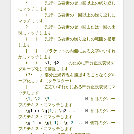
*
先行する要素のゼロ回以上の繰り返し
にマッチします
+
先行する要素の一回以上の繰り返しに
マッチします
?
先行する要素のゼロ回または一回の出
現にマッチします
{...}
先行する要素の繰り返しの範囲を指定
します
[...]
ブラケットの内側にある文字のいずれ
かにマッチします
(...)
   $1
,
 $2
...
のために部分正規表現を
グループ化して捕捉します
(?:...)
部分正規表現を捕捉することなくグル
ープ化します
(クラスター)
|
左右いずれかにある部分正規表現にマ
ッチします
\
1
,
\
2
,
\
3
...
          N 
番目のグルー
プのテキストにマッチします
\
g1 or 
\
g
{
1
},
\
g2 
...
    N 
番目のグルー
プのテキストにマッチします
\
g
-
1
 or 
\
g
{-
1
},
\
g
-
2
...
 N 
個前のグルー
プのテキストにマッチします