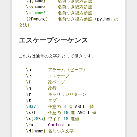
\
g
{
name
}
名前つき後方参照
\
k
<
name
>
名前つき後方参照
\
k
'name'
名前つき後方参照
(?
P
=
name
)
名前つき後方参照
(
python 
の
文法)
エスケープシーケンス
これらは通常の文字列として働きます。
\
a       
アラーム
(ビープ)
\
e       
エスケープ
\
f       
改ページ
\
n       
改行
\
r       
キャリッジリターン
\
t       
タブ
\
037
任意の
8
進
 ASCII 
値
\
x7f     
任意の
16
進
 ASCII 
値
\
x
{
263a
}
ワイド
16
進値
\
cx      
Control
-
x
\
N
{
name
}
名前つき文字