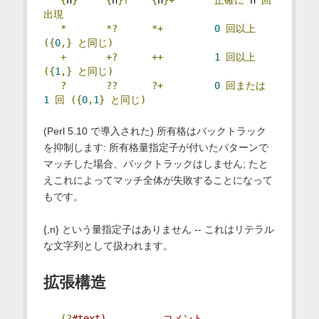
出現
*
*?
*+
0
回以上
({
0
,}
と同じ)
+
+?
++
1
回以上
({
1
,}
と同じ)
?
??
?+
0
回または
1
回
({
0
,
1
}
と同じ)
(Perl 5.10 で導入された) 所有格はバックトラック
を抑制します: 所有格量指定子が付いたパターンで
マッチした場合、バックトラックはしません; たと
えこれによってマッチ全体が失敗することになって
もです。
{,n} という量指定子はありません -- これはリテラル
な文字列として扱われます。
拡張構造
(?
#text)          コメント