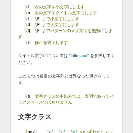
\
l  
次の文字を小文字にします
\
u  
次の文字をタイトル文字にします
\
L  
\
E 
まで小文字にします
\
U  
\
E 
まで大文字にします
\
Q  
\
E 
までパターンのメタ文字を無効にしま
す
\
E  
修正を終了します
タイトル文字にについては
"Titlecase"
を参照してく
ださい。
この 1 つは通常の文字列とは異なった働きをしま
す:
\
b  
文字クラスの中以外では、表明であってバ
ックスペースではありません
文字クラス
[
amy
]
'a'
,
'm'
,
'y'
のいずれかにマッ