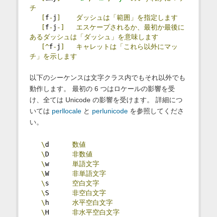
チ
[
f
-
j
]
ダッシュは「範囲」を指定します
[
f
-
j
-]
エスケープされるか、最初か最後に
あるダッシュは「ダッシュ」を意味します
[^
f
-
j
]
キャレットは「これら以外にマッ
チ」を示します
以下のシーケンスは文字クラス内でもそれ以外でも
動作します。 最初の 6 つはロケールの影響を受
け、全ては Unicode の影響を受けます。 詳細につ
いては
perllocale
と
perlunicode
を参照してくださ
い。
\
d      
数値
\
D      
非数値
\
w      
単語文字
\
W      
非単語文字
\
s      
空白文字
\
S      
非空白文字
\
h      
水平空白文字
\
H      
非水平空白文字