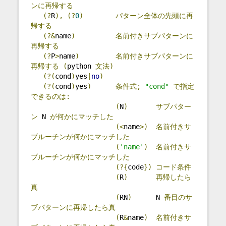
ンに再帰する
(?
R
),
(?
0
)
パターン全体の先頭に再
帰する
(?&
name
)
名前付きサブパターンに
再帰する
(?
P
>
name
)
名前付きサブパターンに
再帰する
(
python 
文法)
(?(
cond
)
yes
|
no
)
(?(
cond
)
yes
)
条件式;
"cond"
で指定
できるのは:
(
N
)
サブパター
ン
 N 
が何かにマッチした
(<
name
>)
名前付きサ
ブルーチンが何かにマッチした
(
'name'
)
名前付きサ
ブルーチンが何かにマッチした
(?{
code
})
コード条件
(
R
)
再帰したら
真
(
RN
)
      N 
番目のサ
ブパターンに再帰したら真
(
R
&
name
)
名前付きサ