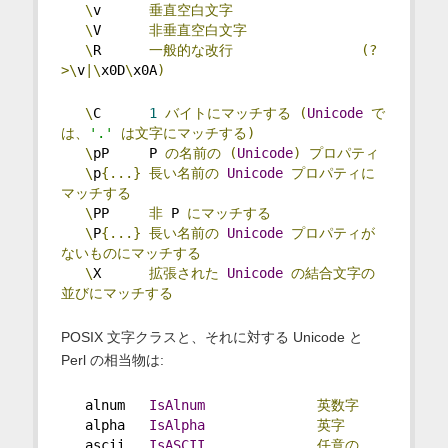
\
v      
垂直空白文字
\
V      
非垂直空白文字
\
R      
一般的な改行
(?
>\
v
|\
x0D
\
x0A
)
\
C      
1
バイトにマッチする
(
Unicode
で
は、
'.'
は文字にマッチする)
\
pP     P 
の名前の
(
Unicode
)
プロパティ
\
p
{...}
長い名前の
Unicode
プロパティに
マッチする
\
PP     
非
 P 
にマッチする
\
P
{...}
長い名前の
Unicode
プロパティが
ないものにマッチする
\
X      
拡張された
Unicode
の結合文字の
並びにマッチする
POSIX 文字クラスと、それに対する Unicode と
Perl の相当物は:
   alnum   
IsAlnum
英数字
   alpha   
IsAlpha
英字
   ascii   
IsASCII
任意の