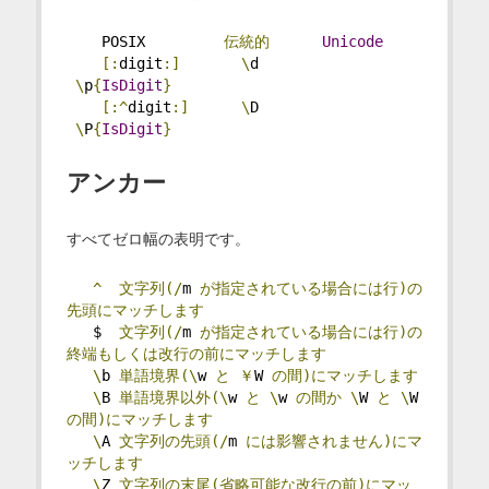
    POSIX         
伝統的
Unicode
[:
digit
:]
\
d       
\
p
{
IsDigit
}
[:^
digit
:]
\
D       
\
P
{
IsDigit
}
アンカー
すべてゼロ幅の表明です。
^
文字列(/
m 
が指定されている場合には行)の
先頭にマッチします
   $  
文字列(/
m 
が指定されている場合には行)の
終端もしくは改行の前にマッチします
\
b 
単語境界(\
w 
と
￥
W 
の間)にマッチします
\
B 
単語境界以外(\
w 
と
\
w 
の間か
\
W 
と
\
W 
の間)にマッチします
\
A 
文字列の先頭(/
m 
には影響されません)にマ
ッチします
\
Z 
文字列の末尾(省略可能な改行の前)にマッ