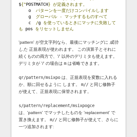
$
{^
POSTMATCH
}
が定義されます。
    o  
パターンを一度だけコンパイルします
    g  
グローバル
-
マッチするものすべて
    c  
/
g 
を使っているときにマッチに失敗して
も
 pos 
をリセットしません
'pattern' が空文字列なら、最後にマッチングに
成功
した
正規表現が使われます。 この演算子とそれに
続くものの両方で、'/' 以外のデリミタも使えます。
デリミタが '/' の場合は
m
は省略できます。
qr/pattern/msixpo
は、正規表現を変数に入れる
か、順に回せるように します。
m//
と同じ修飾子
が使えて、正規表現に保管されます。
s/pattern/replacement/msixpogce
は、'pattern' でマッチしたものを 'replacement' で
置き換えます。
m//
と同じ修飾子が使えて、さらに
一つ追加されます: