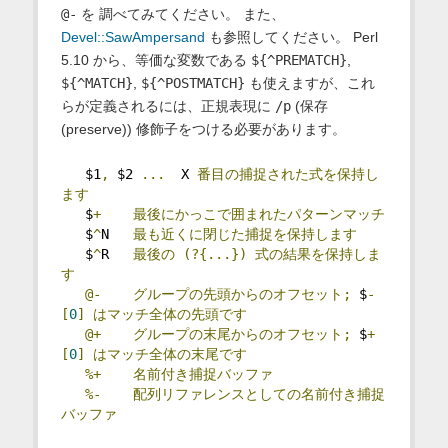
@-
を 調べてみてください。 また、
Devel::SawAmpersand
も参照してください。 Perl
5.10 から、等価な変数である
${^PREMATCH}
,
${^MATCH}
,
${^POSTMATCH}
も使えますが、これ
らが定義されるには、正規表現に
/p
(保存
(preserve)) 修飾子をつける必要があります。
   $1
,
 $2 
...
  X 
番目の捕捉された式を保持し
ます
   $
+
最後にかっこで囲まれたパターンマッチ
   $
^
N   
最も近くに閉じた捕捉を保持します
   $
^
R   
最後の
(?{...})
式の結果を保持しま
す
@-
グループの先頭からのオフセット;
 $
-
[
0
]
はマッチ全体の先頭です
@+
グループの末尾からのオフセット;
 $
+
[
0
]
はマッチ全体の末尾です
%+
名前付き捕捉バッファ
%-
配列リファレンスとしての名前付き捕捉
バッファ