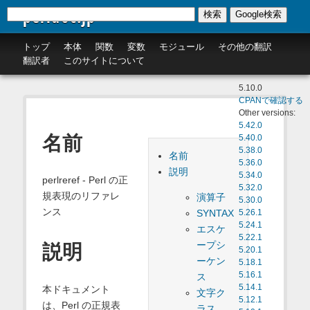
perldoc.jp
検索
Google検索
トップ
本体
関数
変数
モジュール
その他の翻訳
翻訳者
このサイトについて
5.10.0
CPANで確認する
Other versions:
5.42.0
名前
5.40.0
5.38.0
名前
5.36.0
説明
5.34.0
perlreref - Perl の正
5.32.0
規表現のリファレ
演算子
5.30.0
ンス
SYNTAX
5.26.1
5.24.1
エスケ
5.22.1
ープシ
説明
5.20.1
ーケン
5.18.1
5.16.1
ス
5.14.1
本ドキュメント
文字ク
5.12.1
は、Perl の正規表
ラス