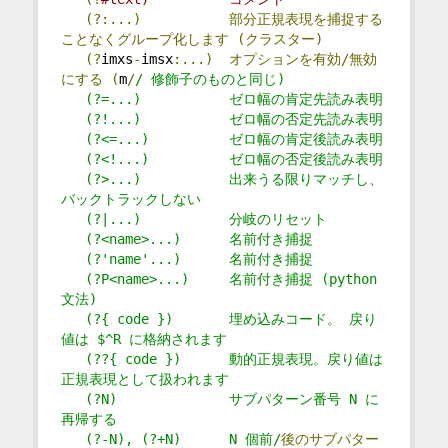
(?:...)
部分正規表現を捕捉する
ことなくグループ化します
(クラスター)
(?
imxs
-
imsx
:...)
オプションを有効/無効
にする
(
m
/
/ 修飾子のものと同じ)
   (?=...)           ゼロ幅の肯定先読み表明
   (?!...)           ゼロ幅の否定先読み表明
   (?<=...)          ゼロ幅の肯定後読み表明
   (?<!...)          ゼロ幅の否定後読み表明
   (?>...)           出来うる限りマッチし、
バックトラックしない
   (?|...)           分岐のリセット
   (?<name>...)      名前付き捕捉
   (?'name'...)      名前付き捕捉
   (?P<name>...)     名前付き捕捉 (python 
文法)
   (?{ code })       埋め込みコード。 戻り
値は $^R に格納されます
   (??{ code })      動的正規表現。戻り値は
正規表現として扱われます
   (?N)              サブパターン番号 N に
再帰する
   (?-N), (?+N)      N 個前/
後のサブパター