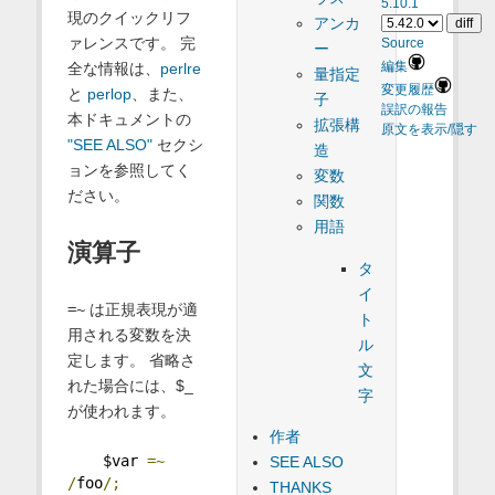
5.10.1
現のクイックリフ
アンカ
ァレンスです。 完
Source
ー
全な情報は、
perlre
編集
量指定
変更履歴
と
perlop
、また、
子
誤訳の報告
本ドキュメントの
拡張構
原文を表示/隠す
"SEE ALSO"
セクシ
造
ョンを参照してく
変数
ださい。
関数
用語
演算子
タ
イ
=~
は正規表現が適
ト
用される変数を決
ル
定します。 省略さ
文
れた場合には、$_
字
が使われます。
作者
    $var 
=~
SEE ALSO
/
foo
/;
THANKS