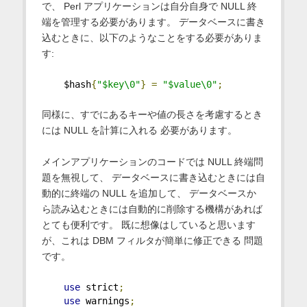
で、 Perl アプリケーションは自分自身で NULL 終
端を管理する必要があります。 データベースに書き
込むときに、以下のようなことをする必要がありま
す:
    $hash
{
"$key\0"
}
=
"$value\0"
;
同様に、すでにあるキーや値の長さを考慮するとき
には NULL を計算に入れる 必要があります。
メインアプリケーションのコードでは NULL 終端問
題を無視して、 データベースに書き込むときには自
動的に終端の NULL を追加して、 データベースか
ら読み込むときには自動的に削除する機構があれば
とても便利です。 既に想像はしていると思います
が、これは DBM フィルタが簡単に修正できる 問題
です。
use
 strict
;
use
 warnings
;