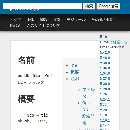
perldoc.jp
検索
Google検索
トップ
本体
関数
変数
モジュール
その他の翻訳
翻訳者
このサイトについて
5.10.1
CPANで確認する
Other versions:
5.42.0
名前
5.40.0
5.38.0
名前
5.36.0
概要
5.34.0
perldbmfilter - Perl
説明
5.32.0
DBM フィルタ
5.30.0
フィル
5.28.0
5.26.1
タ
概要
5.24.1
例 --
5.22.1
NULL
5.20.1
    $db 
=
 tie 
5.18.1
終端問
5.16.1
%
hash
,
'DBM'
,
題
5.14.1
...
もう一