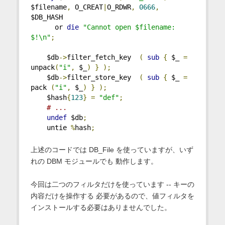
$filename
,
 O_CREAT
|
O_RDWR
,
0666
,
$DB_HASH 
      or 
die
"Cannot open $filename: 
$!\n"
;
    $db
->
filter_fetch_key  
(
sub
{
 $_ 
=
unpack
(
"i"
,
 $_
)
}
);
    $db
->
filter_store_key  
(
sub
{
 $_ 
=
pack 
(
"i"
,
 $_
)
}
);
    $hash
{
123
}
=
"def"
;
# ...
undef
 $db
;
    untie 
%
hash
;
上述のコードでは DB_File を使っていますが、いず
れの DBM モジュールでも 動作します。
今回は二つのフィルタだけを使っています -- キーの
内容だけを操作する 必要があるので、値フィルタを
インストールする必要はありませんでした。