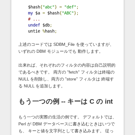
    $hash
{
"abc"
}
=
"def"
;
my
 $a 
=
 $hash
{
"ABC"
};
# ...
undef
 $db
;
    untie 
%
hash
;
上述のコードでは SDBM_File を使っていますが、
いずれの DBM モジュールでも 動作します。
出来れば、それぞれのフィルタの内容は自己説明的
であるべきです。 両方の "fetch" フィルタは終端の
NULL を削除し、両方の "store" フィルタは 終端す
る NULL を追加します。
もう一つの例 -- キーは C の int
もう一つの実際の生活の例です。 デフォルトでは、
Perl が DBM データベースに書き込むときはいつで
も、 キーと値を文字列として書き込みます。 従っ