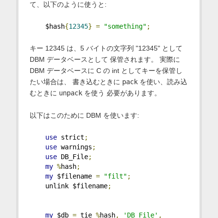
て、以下のように使うと:
    $hash
{
12345
}
=
"something"
;
キー 12345 は、5 バイトの文字列 "12345" として
DBM データベースとして 保管されます。 実際に
DBM データベースに C の int としてキーを保管し
たい場合は、 書き込むときに
pack
を使い、読み込
むときに
unpack
を使う 必要があります。
以下はこのために DBM を使います:
use
 strict
;
use
 warnings
;
use
 DB_File
;
my
%
hash
;
my
 $filename 
=
"filt"
;
    unlink $filename
;
my
 $db 
=
 tie 
%
hash
,
'DB_File'
,