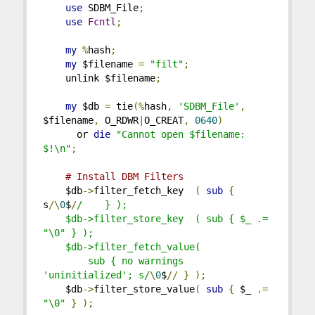
use
 SDBM_File
;
use
Fcntl
;
my
%
hash
;
my
 $filename 
=
"filt"
;
    unlink $filename
;
my
 $db 
=
 tie
(%
hash
,
'SDBM_File'
,
$filename
,
 O_RDWR
|
O_CREAT
,
0640
)
      or 
die
"Cannot open $filename: 
$!\n"
;
# Install DBM Filters
    $db
->
filter_fetch_key  
(
sub
{
s
/\
0
$
/
/    } );
    $db->filter_store_key  ( sub { $_ .= 
"\0" } );
    $db->filter_fetch_value( 
        sub { no warnings 
'uninitialized'; s/
\
0
$
//
}
);
    $db
->
filter_store_value
(
sub
{
 $_ 
.=
"\0"
}
);