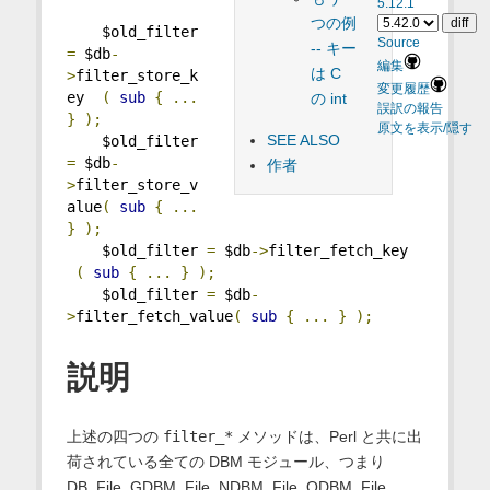
5.12.1
つの例
    $old_filter 
Source
-- キー
=
 $db
-
編集
は C
>
filter_store_k
変更履歴
ey  
(
sub
{
...
の int
誤訳の報告
}
);
原文を表示/隠す
SEE ALSO
    $old_filter 
=
 $db
-
作者
>
filter_store_v
alue
(
sub
{
...
}
);
    $old_filter 
=
 $db
->
filter_fetch_key 
(
sub
{
...
}
);
    $old_filter 
=
 $db
-
>
filter_fetch_value
(
sub
{
...
}
);
説明
上述の四つの
filter_*
メソッドは、Perl と共に出
荷されている全ての DBM モジュール、つまり
DB_File, GDBM_File, NDBM_File, ODBM_File,