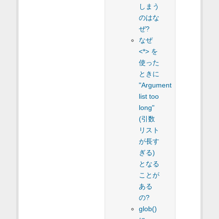
しまう
のはな
ぜ?
なぜ
<*> を
使った
ときに
"Argument
list too
long"
(引数
リスト
が長す
ぎる)
となる
ことが
ある
の?
glob()