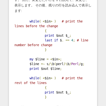
表示します。 その後、残りの行を読み込んで表示し
ます:
while
(
<
$in
>
)
# print the 
lines before the change
{
print
 $out $_
;
last
if
 $
.
==
4
;
# line 
number before change
}
my
 $line 
=
<
$in
>;
        $line 
=~
 s
/\
b
(
perl
)\
b
/
Perl
/
g
;
print
 $out $line
;
while
(
<
$in
>
)
# print the 
rest of the lines
{
print
 $out $_
;
}