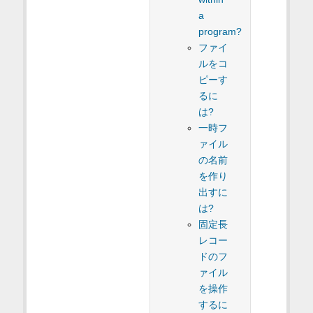
a
program?
ファイ
ルをコ
ピーす
るに
は?
一時フ
ァイル
の名前
を作り
出すに
は?
固定長
レコー
ドのフ
ァイル
を操作
するに