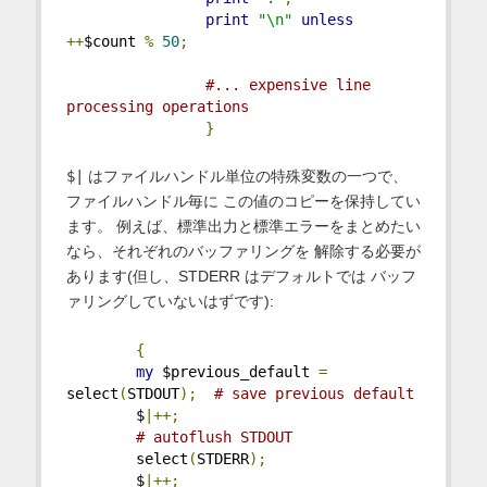
print
"\n"
unless
++
$count 
%
50
;
#... expensive line 
processing operations
}
$|
はファイルハンドル単位の特殊変数の一つで、
ファイルハンドル毎に この値のコピーを保持してい
ます。 例えば、標準出力と標準エラーをまとめたい
なら、それぞれのバッファリングを 解除する必要が
あります(但し、STDERR はデフォルトでは バッフ
ァリングしていないはずです):
{
my
 $previous_default 
=
select
(
STDOUT
);
# save previous default
        $
|++;
# autoflush STDOUT
        select
(
STDERR
);
        $
|++;