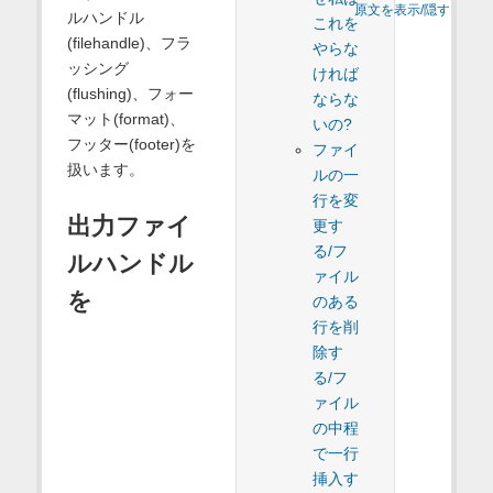
原文を表示/隠す
ルハンドル
これを
(filehandle)、フラ
やらな
ッシング
ければ
(flushing)、フォー
ならな
マット(format)、
いの?
フッター(footer)を
ファイ
扱います。
ルの一
行を変
出力ファイ
更す
る/フ
ルハンドル
ァイル
を
のある
行を削
除す
る/フ
ァイル
の中程
で一行
挿入す