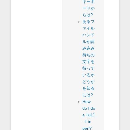
キーボ
ードか
らは?
あるフ
ァイル
ハンド
ルが読
み込み
待ちの
文字を
待って
いるか
どうか
を知る
には?
How
do I do
a
tail
-f
in
perl?