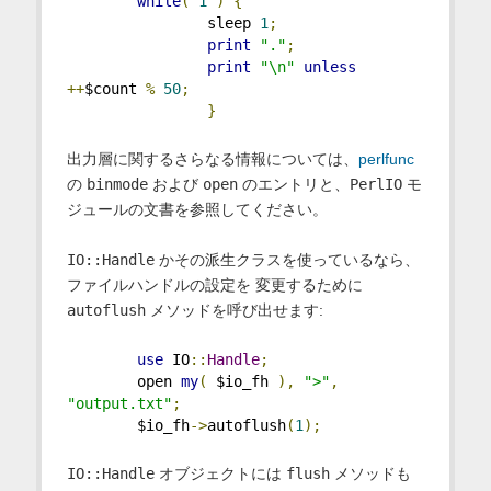
while
(
1
)
{
                sleep 
1
;
print
"."
;
print
"\n"
unless
++
$count 
%
50
;
}
出力層に関するさらなる情報については、
perlfunc
の
binmode
および
open
のエントリと、
PerlIO
モ
ジュールの文書を参照してください。
IO::Handle
かその派生クラスを使っているなら、
ファイルハンドルの設定を 変更するために
autoflush
メソッドを呼び出せます:
use
 IO
::
Handle
;
        open 
my
(
 $io_fh 
),
">"
,
"output.txt"
;
        $io_fh
->
autoflush
(
1
);
IO::Handle
オブジェクトには
flush
メソッドも