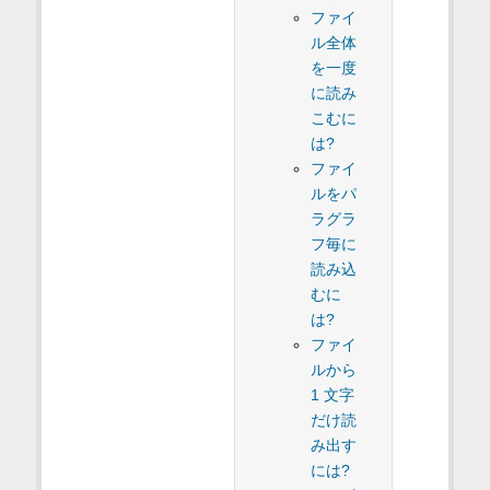
ファイ
ル全体
を一度
に読み
こむに
は?
ファイ
ルをパ
ラグラ
フ毎に
読み込
むに
は?
ファイ
ルから
1 文字
だけ読
み出す
には?