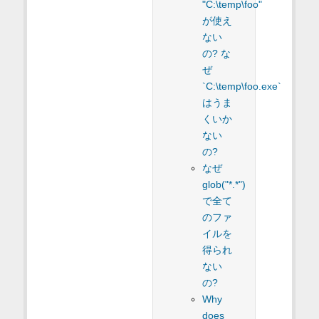
"C:\temp\foo"
が使え
ない
の? な
ぜ
`C:\temp\foo.exe`
はうま
くいか
ない
の?
なぜ
glob("*.*")
で全て
のファ
イルを
得られ
ない
の?
Why
does