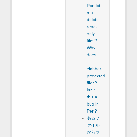
Perl let
me
delete
read-
only
files?
Why
does
-
i
clobber
protected
files?
Isn't
this a
bug in
Perl?
あるフ
ァイル
からラ