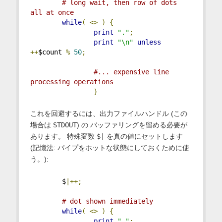
# long wait, then row of dots 
all at once
while
(
<>
)
{
print
"."
;
print
"\n"
unless
++
$count 
%
50
;
#... expensive line 
processing operations
}
これを回避するには、出力ファイルハンドル (この
場合は
STDOUT
) の バッファリングを留める必要が
あります。 特殊変数
$|
を真の値にセットします
(記憶法: パイプをホットな状態にしておくために使
う。):
        $
|++;
# dot shown immediately
while
(
<>
)
{
print
"."
;