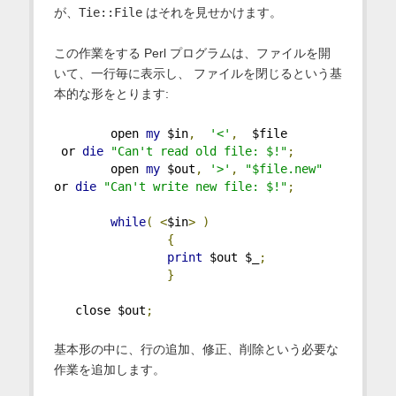
が、
Tie::File
はそれを見せかけます。
この作業をする Perl プログラムは、ファイルを開
いて、一行毎に表示し、 ファイルを閉じるという基
本的な形をとります:
        open 
my
 $in
,
'<'
,
  $file     
 or 
die
"Can't read old file: $!"
;
        open 
my
 $out
,
'>'
,
"$file.new"
or 
die
"Can't write new file: $!"
;
while
(
<
$in
>
)
{
print
 $out $_
;
}
   close $out
;
基本形の中に、行の追加、修正、削除という必要な
作業を追加します。