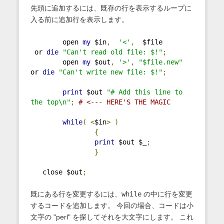
先頭に追加するには、既存の行を表示するループに
入る前に追加行を表示します。
        open 
my
 $in
,
'<'
,
  $file     
 or 
die
"Can't read old file: $!"
;
        open 
my
 $out
,
'>'
,
"$file.new"
or 
die
"Can't write new file: $!"
;
print
 $out 
"# Add this line to 
the top\n"
;
# <--- HERE'S THE MAGIC
while
(
<
$in
>
)
{
print
 $out $_
;
}
   close $out
;
既にある行を変更するには、
while
の中に行を変更
するコードを追加します。 今回の場合、コードは小
文字の "perl" を探してそれを大文字にします。 これ