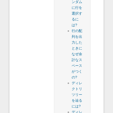
ンダム
に行を
選択す
るに
は?
行の配
列を出
力した
ときに
なぜ余
計なス
ペース
がつく
の?
ディレ
クトリ
ツリー
を辿る
には?
ディレ