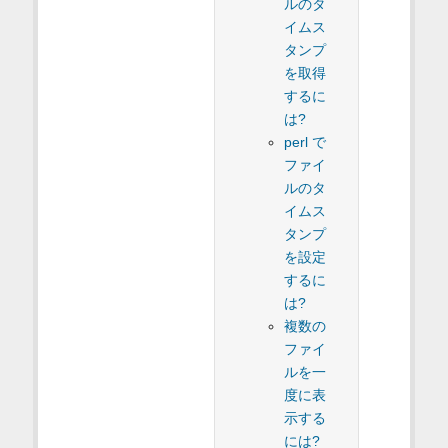
ルのタ
イムス
タンプ
を取得
するに
は?
perl で
ファイ
ルのタ
イムス
タンプ
を設定
するに
は?
複数の
ファイ
ルを一
度に表
示する
には?