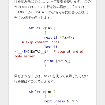
行を読み飛ばすには、ループ制御を使います。 この
例の
next
はコメント行を読み飛ばし、
last
は、
__END__
か
__DATA__
のどちらかに出会った後は
全ての処理を停止します。
while
(
<
$in
>
)
{
next
if
/^\
s
+
#/;         
    # skip comment lines
last
if
/^
__
(
END
|
DATA
)
__$
/;
# stop at end of 
code marker
print
 $out $_
;
}
同じようなことは、
next
を使って表示したくない
行を飛ばすことで行えます。
while
(
<
$in
>
)
{
next
unless
 $
.
%
5
;