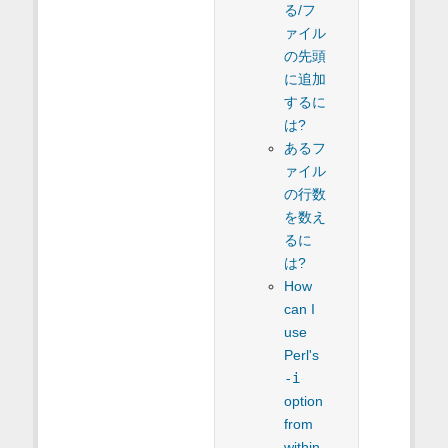
る/フ
ァイル
の先頭
に追加
するに
は?
あるフ
ァイル
の行数
を数え
るに
は?
How
can I
use
Perl's
-i
option
from
within