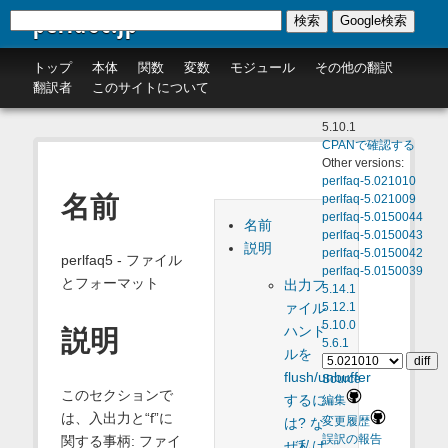
perldoc.jp
検索
Google検索
トップ
本体
関数
変数
モジュール
その他の翻訳
翻訳者
このサイトについて
5.10.1
CPANで確認する
Other versions:
perlfaq-5.021010
名前
perlfaq-5.021009
perlfaq-5.0150044
名前
perlfaq-5.0150043
説明
perlfaq-5.0150042
perlfaq5 - ファイル
perlfaq-5.0150039
とフォーマット
出力フ
5.14.1
ァイル
5.12.1
5.10.0
ハンド
説明
5.6.1
ルを
flush/unbuffer
Source
このセクションで
するに
編集
は、入出力と“f”に
変更履歴
は? な
関する事柄: ファイ
誤訳の報告
ぜ私は