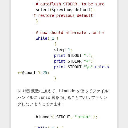
# autoflush STDERR, to be sure
        select
(
$previous_default
);
# restore previous default
}
# now should alternate . and +
while
(
1
)
{
                sleep 
1
;
print
 STDOUT 
"."
;
print
 STDERR 
"+"
;
print
 STDOUT 
"\n"
unless
++
$count 
%
25
;
}
$|
特殊変数に加えて、
binmode
を使ってファイル
ハンドルに
:unix
層をつけることでバッファリン
グしないようにできます:
        binmode
(
 STDOUT
,
":unix"
);