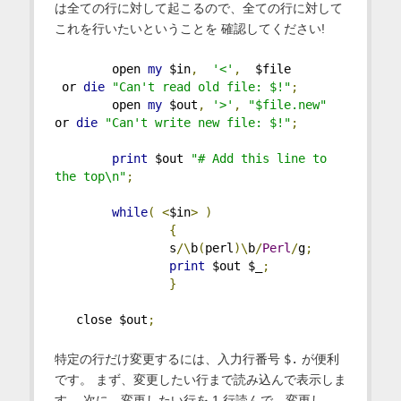
は全ての行に対して起こるので、全ての行に対して
これを行いたいということを 確認してください!
        open 
my
 $in
,
'<'
,
  $file     
 or 
die
"Can't read old file: $!"
;
        open 
my
 $out
,
'>'
,
"$file.new"
or 
die
"Can't write new file: $!"
;
print
 $out 
"# Add this line to 
the top\n"
;
while
(
<
$in
>
)
{
                s
/\
b
(
perl
)\
b
/
Perl
/
g
;
print
 $out $_
;
}
   close $out
;
特定の行だけ変更するには、入力行番号
$.
が便利
です。 まず、変更したい行まで読み込んで表示しま
す。 次に、変更したい行を 1 行読んで、変更し、