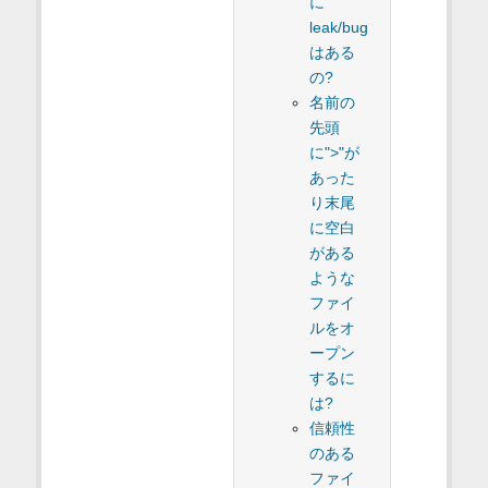
に
leak/bug
はある
の?
名前の
先頭
に">"が
あった
り末尾
に空白
がある
ような
ファイ
ルをオ
ープン
するに
は?
信頼性
のある
ファイ