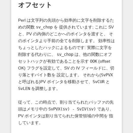
オフセット
Perl は文字列の先頭から効率的に文字を削除するた
めの関数
sv_chop
を 提供されています; これに SV
と、PV の内側のどこかへのポインタを渡すと、 そ
のポインタより手前の全てを削除します。 効率性は
ちょっとしたハックによるものです: 実際に文字を
削除する代わりに、
sv_chop
は、他の関数にオフ
セットハックが有効であることを示す
OOK
(offset
OK) フラグを設定して、SV の IV フィールドに、切
り落とすバイト数を 設定します。 それから(
SvPVX
と呼ばれる)PV ポインタを移動させて、
SvCUR
と
SvLEN
を調整します。
従って、この時点で、割り当てられたバッファの先
頭はメモリ中の
SvPVX(sv) - SvIV(sv)
であり、
PV ポインタは割り当てられた保管領域の中間を 指
しています。