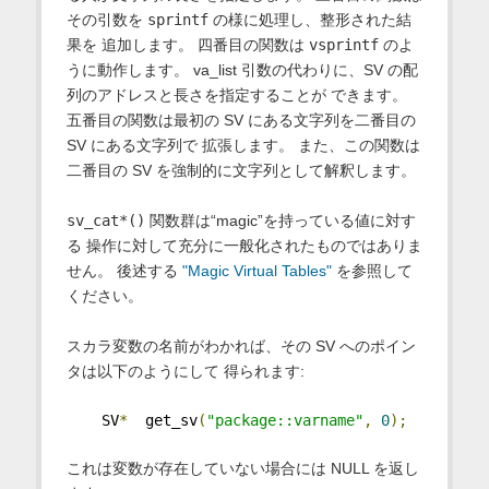
その引数を
sprintf
の様に処理し、整形された結
果を 追加します。 四番目の関数は
vsprintf
のよ
うに動作します。 va_list 引数の代わりに、SV の配
列のアドレスと長さを指定することが できます。
五番目の関数は最初の SV にある文字列を二番目の
SV にある文字列で 拡張します。 また、この関数は
二番目の SV を強制的に文字列として解釈します。
sv_cat*()
関数群は“magic”を持っている値に対す
る 操作に対して充分に一般化されたものではありま
せん。 後述する
"Magic Virtual Tables"
を参照して
ください。
スカラ変数の名前がわかれば、その SV へのポイン
タは以下のようにして 得られます:
    SV
*
  get_sv
(
"package::varname"
,
0
);
これは変数が存在していない場合には NULL を返し