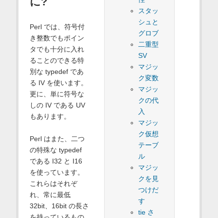
に?
スタッ
シュと
Perl では、符号付
グロブ
き整数でもポイン
二重型
タでも十分に入れ
SV
ることのできる特
マジッ
別な typedef であ
ク変数
る IV を使います。
マジッ
更に、単に符号な
クの代
しの IV である UV
入
もあります。
マジッ
ク仮想
Perl はまた、二つ
テーブ
の特殊な typedef
ル
である I32 と I16
マジッ
を使っています。
クを見
これらはそれぞ
つけだ
れ、常に最低
す
32bit、16bit の長さ
tie さ
を持っているもの