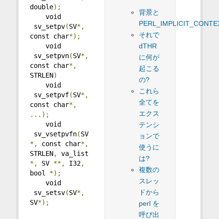
double
);
背景と
    void 
PERL_IMPLICIT_CONTE
 sv_setpv
(
SV
*,
それで
const char
*);
    void 
dTHR
 sv_setpvn
(
SV
*,
に何が
const char
*,
起こる
STRLEN
)
の?
    void 
これら
 sv_setpvf
(
SV
*,
全てを
const char
*,
エクス
...);
    void 
テンシ
 sv_vsetpvfn
(
SV
ョンで
*,
 const char
*,
使うに
STRLEN
,
 va_list 
は?
*,
 SV 
**,
 I32
,
複数の
bool 
*);
スレッ
    void 
ドから
 sv_setsv
(
SV
*,
SV
*);
perl を
呼び出