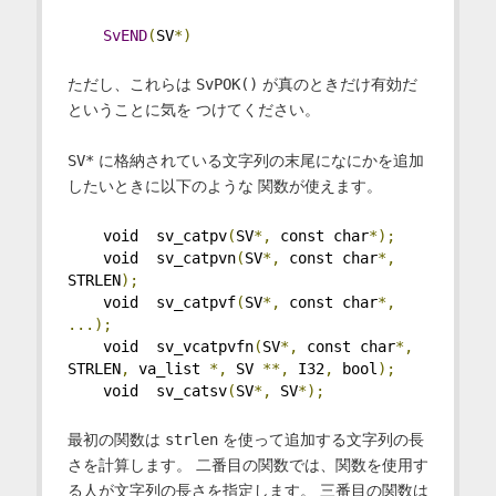
SvEND
(
SV
*)
ただし、これらは
SvPOK()
が真のときだけ有効だ
ということに気を つけてください。
SV*
に格納されている文字列の末尾になにかを追加
したいときに以下のような 関数が使えます。
    void  sv_catpv
(
SV
*,
 const char
*);
    void  sv_catpvn
(
SV
*,
 const char
*,
STRLEN
);
    void  sv_catpvf
(
SV
*,
 const char
*,
...);
    void  sv_vcatpvfn
(
SV
*,
 const char
*,
STRLEN
,
 va_list 
*,
 SV 
**,
 I32
,
 bool
);
    void  sv_catsv
(
SV
*,
 SV
*);
最初の関数は
strlen
を使って追加する文字列の長
さを計算します。 二番目の関数では、関数を使用す
る人が文字列の長さを指定します。 三番目の関数は