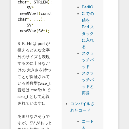
char
*,
 STRLEN
);
PerlIO
    SV
*
C での
 newSVpvf
(
const 
char
*,
...);
値を
    SV
*
Perl ス
 newSVsv
(
SV
*);
タック
に入れ
STRLEN
は perl が
る
扱えるどんな文字
スクラ
列のサイズも表現
ッチパ
するのに十分なだ
ッド
けの 大きさを持つ
スクラ
ことが保証されて
ッチパ
いる整数型(Size_t,
ッドと
普通は
config.h
で
再帰
size_t として定義
されています)。
コンパイルさ
れたコード
あまりなさそうで
コード
すが、SV がもっと
木