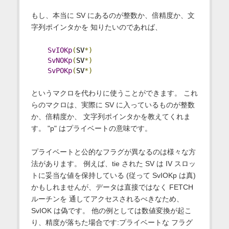
もし、本当に SV にあるのが整数か、倍精度か、文
字列ポインタかを 知りたいのであれば、
SvIOKp
(
SV
*)
SvNOKp
(
SV
*)
SvPOKp
(
SV
*)
というマクロを代わりに使うことができます。 これ
らのマクロは、実際に SV に入っているものが整数
か、倍精度か、 文字列ポインタかを教えてくれま
す。 "p" はプライベートの意味です。
プライベートと公的なフラグが異なるのは様々な方
法があります。 例えば、tie された SV は IV スロッ
トに妥当な値を保持している (従って SvIOKp は真)
かもしれませんが、データは直接ではなく FETCH
ルーチンを 通してアクセスされるべきなため、
SvIOK は偽です。 他の例としては数値変換が起こ
り、精度が落ちた場合です:プライベートな フラグ