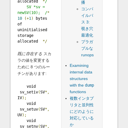
allocated  
*
/
播
    SV *sv = 
コンパ
newSV(10);  /
*
イルパ
10
(+
1
)
 bytes 
ス 3:
of 
覗き穴
uninitialised 
最適化
storage 
allocated  
*/
プラガ
ブルな
既に存在する
スカ
runops
ラの値を変更する
Examining
ために 8 つのルー
internal data
チンがあります:
structures
with the
dump
    void 
functions
 sv_setiv
(
SV
*,
IV
);
複数インタプ
    void 
リタと並列性
 sv_setuv
(
SV
*,
にどのように
UV
);
対応している
    void 
か
 sv_setnv
(
SV
*,