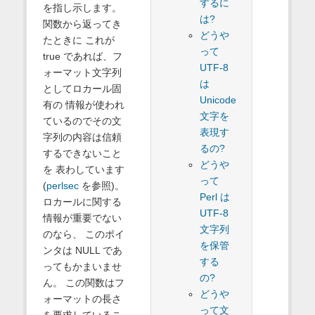
するに
を指し示します。
は?
関数から返ってき
どうや
たときに これが
って
true であれば、フ
UTF-8
ォーマット文字列
は
としてロカール固
Unicode
有の 情報が使われ
文字を
ているのでその文
表現す
字列の内容は信頼
るの?
するできないこと
どうや
を 表わしています
って
(
perlsec
を参照)。
Perl は
ロカールに関する
UTF-8
情報が重要でない
文字列
のなら、 このポイ
を保管
ンタは NULL であ
する
ってもかまいませ
の?
ん。 この関数はフ
どうや
ォーマットの長さ
って文