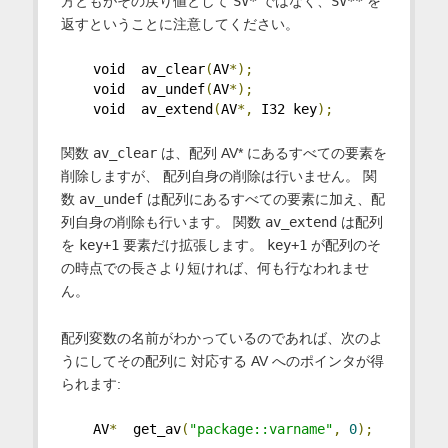
方ともがその戻り値として
SV*
ではなく、
SV**
を
返すということに注意してください。
    void  av_clear
(
AV
*);
    void  av_undef
(
AV
*);
    void  av_extend
(
AV
*,
 I32 key
);
関数
av_clear
は、配列 AV* にあるすべての要素を
削除しますが、 配列自身の削除は行いません。 関
数
av_undef
は配列にあるすべての要素に加え、配
列自身の削除も行います。 関数
av_extend
は配列
を
key+1
要素だけ拡張します。
key+1
が配列のそ
の時点での長さより短ければ、何も行なわれませ
ん。
配列変数の名前がわかっているのであれば、次のよ
うにしてその配列に 対応する AV へのポインタが得
られます:
    AV
*
  get_av
(
"package::varname"
,
0
);