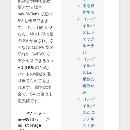
複雑な初期化を必
木を検
要とする場合、
査する
newSV(len) で空の
コンパ
SV も作成できま
イルパ
す。 もし
len
が 0
ス1: チ
なら、NULL 型の空
ェック
の SV が返され、さ
ルーチ
もなければ PV 型の
ン
SV は、SvPVX で
コンパ
アクセスできる len
イルパ
+ 1 (NUL のため)
ス1a:
バイトの領域を 割
定数の
り当てられて返さ
畳み込
れます。 両方の場
み
合で、SV の値は未
コンパ
定義値です。
イルパ
ス2: コ
    SV 
*
sv 
=
ンテキ
newSV
(
0
);
/*
no
 storage 
スト伝