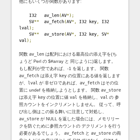
他にもいくつか関数があります:
    I32   av_len
(
AV
*);
    SV
**
  av_fetch
(
AV
*,
 I32 key
,
 I32 
lval
);
    SV
**
  av_store
(
AV
*,
 I32 key
,
 SV
*
val
);
関数
av_len
は配列における最高位の添え字を(ち
ょうど Perl の $#array と 同じように)返します。
もし配列が空であれば、-1 を返します。 関数
av_fetch
は添え字
key
の位置にある値を返します
が、
lval
が 非ゼロであれば、
av_fetch
はその位
置に undef を格納しようとします。 関数
av_store
は添え字
key
の位置に値
val
を格納し、
val
の 参
照カウントをインクリメントしません。 従って、呼
び出し側はこの振る舞いに注意して対処し、
av_store
が NULL を返した場合には、メモリリー
クを防ぐために参照カウントの デクリメントを行う
必要があるでしょう。
av_fetch
と
av_store
の両