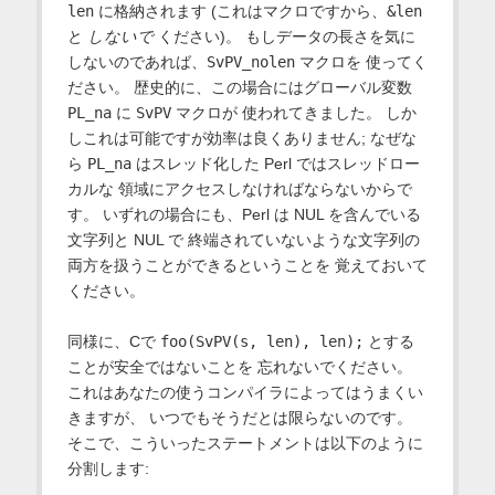
len
に格納されます (これはマクロですから、
&len
と
しないで
ください)。 もしデータの長さを気に
しないのであれば、
SvPV_nolen
マクロを 使ってく
ださい。 歴史的に、この場合にはグローバル変数
PL_na
に
SvPV
マクロが 使われてきました。 しか
しこれは可能ですが効率は良くありません; なぜな
ら
PL_na
はスレッド化した Perl ではスレッドロー
カルな 領域にアクセスしなければならないからで
す。 いずれの場合にも、Perl は NUL を含んでいる
文字列と NUL で 終端されていないような文字列の
両方を扱うことができるということを 覚えておいて
ください。
同様に、Cで
foo(SvPV(s, len), len);
とする
ことが安全ではないことを 忘れないでください。
これはあなたの使うコンパイラによってはうまくい
きますが、 いつでもそうだとは限らないのです。
そこで、こういったステートメントは以下のように
分割します: