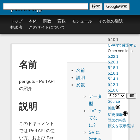
perldoc.jp
検索
Google検索
トップ
本体
関数
変数
モジュール
その他の翻訳
翻訳者
このサイトについて
5.10.1
CPANで確認する
Other versions:
5.22.1
名前
5.20.1
5.18.1
名前
5.16.1
説明
5.14.1
perlguts - Perl API
変数
5.12.1
の紹介
5.10.0
データ
Source
型
説明
編集
"IV" っ
変更履歴
てな
誤訳の報告
このドキュメント
に?
原文を表示/隠す
では Perl API の使
SV に
い方、および Perl
対する