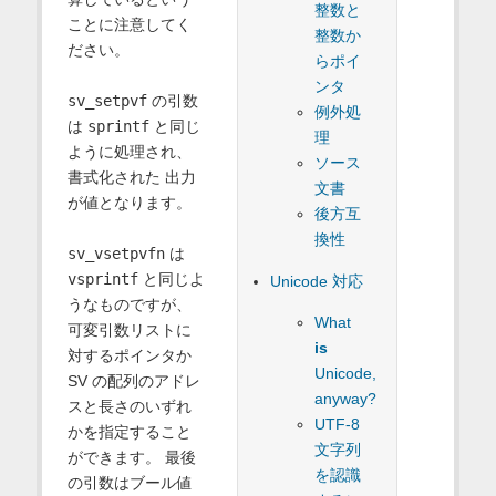
整数と
ことに注意してく
整数か
ださい。
らポイ
ンタ
sv_setpvf
の引数
例外処
は
sprintf
と同じ
理
ように処理され、
ソース
書式化された 出力
文書
が値となります。
後方互
換性
sv_vsetpvfn
は
vsprintf
と同じよ
Unicode 対応
うなものですが、
What
可変引数リストに
is
対するポインタか
Unicode,
SV の配列のアドレ
anyway?
スと長さのいずれ
UTF-8
かを指定すること
文字列
ができます。 最後
を認識
の引数はブール値