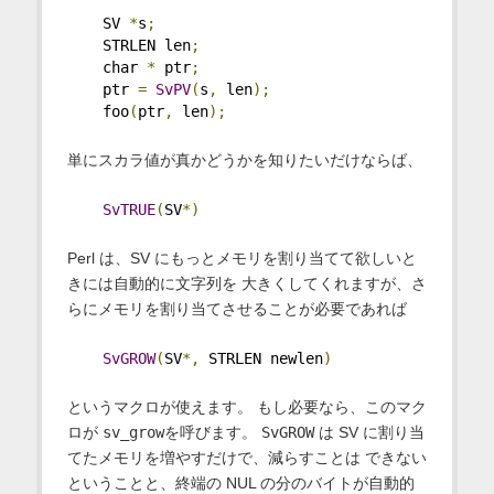
    SV 
*
s
;
    STRLEN len
;
    char 
*
 ptr
;
    ptr 
=
SvPV
(
s
,
 len
);
    foo
(
ptr
,
 len
);
単にスカラ値が真かどうかを知りたいだけならば、
SvTRUE
(
SV
*)
Perl は、SV にもっとメモリを割り当てて欲しいと
きには自動的に文字列を 大きくしてくれますが、さ
らにメモリを割り当てさせることが必要であれば
SvGROW
(
SV
*,
 STRLEN newlen
)
というマクロが使えます。 もし必要なら、このマク
ロが
sv_grow
を呼びます。
SvGROW
は SV に割り当
てたメモリを増やすだけで、減らすことは できない
ということと、終端の NUL の分のバイトが自動的