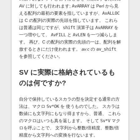
AV に対しても行われます;
AvARRAY
は Perl から見
える配列の最初の要素を指していますが、
AvALLOC
は C の配列の実際の先頭を指しています。 これら
は普通は同じですが、
shift
演算子は
AvARRAY
を
一つ増やして、
AvFILL
と
AvLEN
を一つ減らしま
す。 再び、C の配列の実際の先頭の一は、配列を解
放するときにだけ使われます。
av.c
の
av_shift
を参照してください。
SV に実際に格納されているも
のは何ですか?
自分で保持しているスカラの型を決定する通常の方
法は、マクロ
Sv*OK
を 使うものでした。 スカラは
数値にも文字列にもなり得ますから、普通、 これら
のマクロはいつも真を返します。 そして
Sv*V
マク
ロを呼ぶことで、 文字列から整数/倍精度、整数/倍
精度から文字列への変換を行ないます。