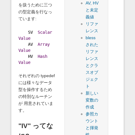
AV, HV
を扱うために三つ
と未定
の型定義を行なっ
義値
ています:
リファ
レンス
    SV  
Scalar
bless
Value
    AV  
Array
された
Value
リファ
    HV  
Hash
レンス
Value
とクラ
スオブ
それぞれの typedef
ジェク
には様々なデータ
ト
型を操作するため
新しい
の特別なルーチン
変数の
が 用意されていま
作成
す。
参照カ
ウント
"IV" ってな
と揮発
性