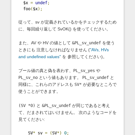
  $x 
=
undef
;
  foo
(
$x
);
従って、sv が定義されているかをチェックするため
に、毎回繰り返して SvOK() を使ってください。
また、AV や HV の値として
&PL_sv_undef
を使う
ときにも 注意しなければなりません (
"AVs, HVs
and undefined values"
を 参照してください)。
ブール値の真と偽を表わす、
PL_sv_yes
や
PL_sv_no
という値もあります。
PL_sv_undef
と
同様に、これらのアドレスも
SV*
が必要なところで
使うことができます。
(SV *0)
と
&PL_sv_undef
が同じであると考え
て、だまされてはいけません。 次のようなコードを
見てください:
    SV
*
 sv 
=
(
SV
*)
0
;