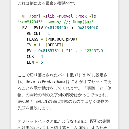
これは例による最良の実演です:
%
./
perl 
-
Ilib
-
MDevel
::
Peek
-
le 
'$a="12345"; $a=~s/.//; Dump($a)'
  SV 
=
 PVIV
(
0x8128450
)
 at 
0x81340f0
    REFCNT 
=
1
    FLAGS 
=
(
POK
,
OOK
,
pPOK
)
    IV 
=
1
(
OFFSET
)
    PV 
=
0x8135781
(
"1"
.
)
"2345"
\
0
    CUR 
=
4
    LEN 
=
5
ここで切り落とされたバイト数 (1) は IV に設定さ
れ、
Devel::Peek::Dump
は これがオフセットであ
ることを示す助けをしてくれます。 「実際」と「偽
物」の開始の間の文字列の部分はかっこで示され、
SvCUR
と
SvLEN
の値は実際のものではなく偽物の
先頭を反映します。
オフセットハックと似たようなものは、配列の先頭
の効率的なシフトと切り落としを 有効にするために