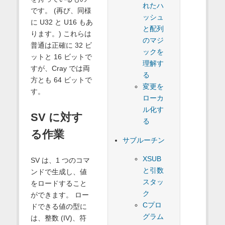
れたハ
です。 (再び、同様
ッシュ
に U32 と U16 もあ
と配列
ります。) これらは
のマジ
普通は正確に 32 ビ
ックを
ットと 16 ビットで
理解す
すが、Cray では両
る
方とも 64 ビットで
変更を
す。
ローカ
ル化す
SV に対す
る
る作業
サブルーチン
XSUB
SV は、1 つのコマ
と引数
ンドで生成し、値
スタッ
をロードすること
ク
ができます。 ロー
Cプロ
ドできる値の型に
グラム
は、整数 (IV)、符