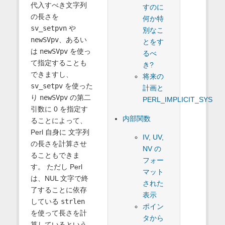
代入すべき文字列
すのに
の長さを
何か特
sv_setpvn
や
別なこ
newSVpv
、あるい
とをす
は
newSVpv
を使っ
るべ
て指定することも
き?
できますし、
将来の
sv_setpv
を使った
計画と
り
newSVpv
の第二
PERL_IMPLICIT_SYS
引数に 0 を指定す
内部関数
ることによって、
Perl 自身に 文字列
IV, UV,
の長さを計算させ
NV の
ることもできま
フォー
す。 ただし Perl
マット
は、NUL 文字で終
された
了することに依存
表示
している
strlen
ポイン
を使って長さを計
タから
算しているという