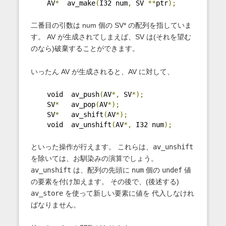
    AV
*
  av_make
(
I32 num
,
 SV 
**
ptr
);
二番目の引数は num 個の SV* の配列を指していま
す。 AV が生成されてしまえば、SV は(それを望む
のなら)破棄することができます。
いったん AV が生成されると、AV に対して、
    void  av_push
(
AV
*,
 SV
*);
    SV
*
   av_pop
(
AV
*);
    SV
*
   av_shift
(
AV
*);
    void  av_unshift
(
AV
*,
 I32 num
);
といった操作が行えます。 これらは、
av_unshift
を除いては、お馴染みの演算でしょう。
av_unshift
は、配列の先頭に
num
個の
undef
値
の要素を付け加えます。 その後で、(後述する)
av_store
を使って新しい要素に値を 代入しなけれ
ばなりません。