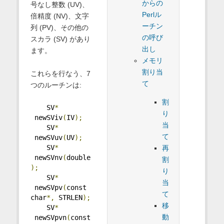
からの
号なし整数 (UV)、
Perlル
倍精度 (NV)、文字
ーチン
列 (PV)、その他の
の呼び
スカラ (SV) があり
出し
ます。
メモリ
割り当
これらを行なう、7
て
つのルーチンは:
割
    SV
*
り
 newSViv
(
IV
);
当
    SV
*
て
 newSVuv
(
UV
);
    SV
*
再
 newSVnv
(
double
割
);
り
    SV
*
当
 newSVpv
(
const 
て
char
*,
 STRLEN
);
移
    SV
*
動
 newSVpvn
(
const 