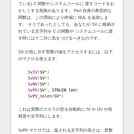
ている) C 関数やシステムコールに 渡すコードをお
かしくする危険があります。 Perl 自身の典型的な
関数は、この理由により終端に NUL を追加しま
す。 そうであったとしても、あなたが SV に格納さ
れている文字列を C の関数や システムコールに渡
す時には十二分に気をつけるべきなのです。
SV が指し示す実際の値をアクセスするには、以下
のマクロを使えます:
SvIV
(
SV
*)
SvUV
(
SV
*)
SvNV
(
SV
*)
SvPV
(
SV
*,
 STRLEN len
)
SvPV_nolen
(
SV
*)
これは実際のスカラの型を自動的に IV や UV や倍
精度や文字列にします。
SvPV
マクロでは、返される文字列の長さは、変数