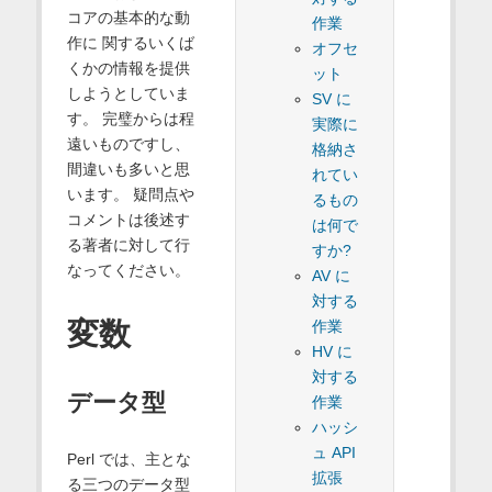
コアの基本的な動
作業
作に 関するいくば
オフセ
くかの情報を提供
ット
しようとしていま
SV に
す。 完璧からは程
実際に
遠いものですし、
格納さ
間違いも多いと思
れてい
います。 疑問点や
るもの
コメントは後述す
は何で
る著者に対して行
すか?
なってください。
AV に
対する
変数
作業
HV に
対する
データ型
作業
ハッシ
ュ API
Perl では、主とな
拡張
る三つのデータ型