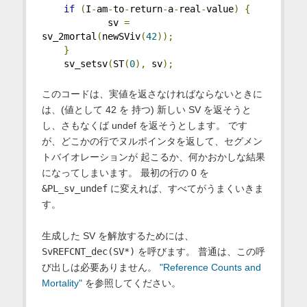
if
(
I
-
am
-
to
-
return
-
a
-
real
-
value
)
{
            sv 
=
sv_2mortal
(
newSViv
(
42
));
}
    sv_setsv
(
ST
(
0
),
 sv
);
このコードは、実値を返さなければならないときに
は、(値として 42 を 持つ) 新しい SV を返そうと
し、さもなくば undef を返そうとします。 です
が、どこかの行でヌルポインタを返して、セグメン
トバイオレーションが 起こるか、何かおかしな結果
になってしまいます。 最初の行の 0 を
&PL_sv_undef
に変えれば、すべてがうまくいきま
す。
生成した SV を解放するためには、
SvREFCNT_dec(SV*)
を呼びます。 普通は、この呼
び出しは必要ありません。
"Reference Counts and
Mortality"
を参照してください。