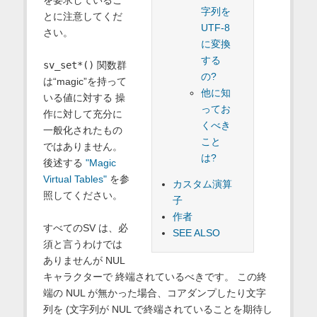
を要求しているこ
字列を
とに注意してくだ
UTF-8
さい。
に変換
する
sv_set*()
関数群
の?
は“magic”を持って
他に知
いる値に対する 操
ってお
作に対して充分に
くべき
一般化されたもの
こと
ではありません。
は?
後述する
"Magic
Virtual Tables"
を参
カスタム演算
照してください。
子
作者
すべてのSV は、必
SEE ALSO
須と言うわけでは
ありませんが NUL
キャラクターで 終端されているべきです。 この終
端の NUL が無かった場合、コアダンプしたり文字
列を (文字列が NUL で終端されていることを期待し