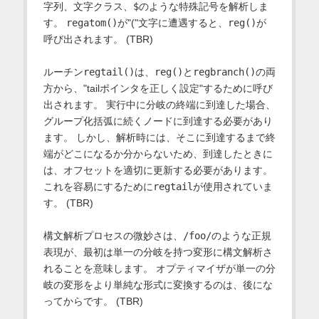
字列、文字クラス、
$
のような特殊記号を解析しま
す。
regatom()
が"("文字に遭遇すると、
reg()
が
呼び出されます。 (TBR)
ルーチン
regtail()
は、
reg()
と
regbranch()
の両
方から、"tailポインタを正しく設定"するために呼び
出されます。 実行中に分岐の終端に到達した場合、
グループ化括弧に続くノードに到達する必要があり
ます。 しかし、解析時には、そこに到達するまで終
端がどこになるか分からないため、到達したときに
は、オフセットを適切に更新する必要があります。
これを容易にするために
regtail
が使用されていま
す。 (TBR)
構文解析プロセスの微妙さは、
/foo/
のような正規
表現が、最初は単一の分岐を持つ変形に構文解析さ
れることを意味します。 オプティマイザが単一の分
岐の変形をより単純な形式に変換するのは、後にな
ってからです。 (TBR)