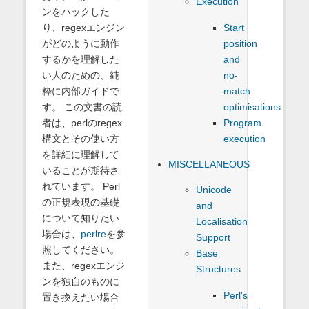
Execution
ンをハックした
Start
り、regexエンジン
position
がどのように動作
and
するかを理解した
no-
い人のための、純
match
粋に内部ガイドで
optimisations
す。 この文書の読
Program
者は、perlのregex
execution
構文とその使い方
を詳細に理解して
MISCELLANEOUS
いることが期待さ
れています。 Perl
Unicode
の正規表現の基礎
and
について知りたい
Localisation
場合は、
perlre
を参
Support
照してください。
Base
また、regexエンジ
Structures
ンを独自のものに
Perl's
置き換えたい場合