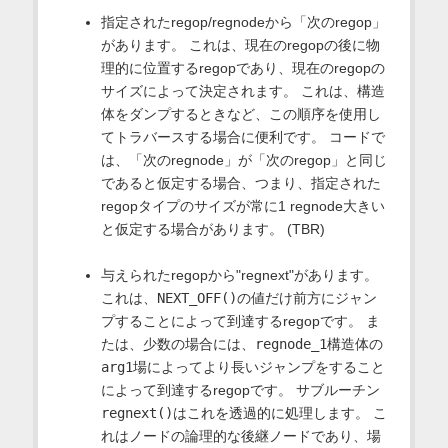
指定されたregop/regnodeから「次のregop」
があります。 これは、現在のregopの後に物
理的に位置するregopであり、現在のregopの
サイズによって決定されます。 これは、構造
体をダンプするときなど、この順序を使用し
てトラバースする場合に便利です。 コードで
は、「次のregnode」が「次のregop」と同じ
であると仮定する場合、つまり、指定された
regopタイプのサイズが常に1 regnode大きい
と仮定する場合があります。 (TBR)
与えられたregopから"regnext"があります。
これは、
NEXT_OFF()
の値だけ前方にジャン
プすることによって到達するregopです。 ま
たは、少数の場合には、
regnode_1
構造体の
arg1
場によってより長いジャンプをすること
によって到達するregopです。 サブルーチン
regnext()
はこれを透過的に処理します。 こ
れはノードの論理的な後継ノードであり、場