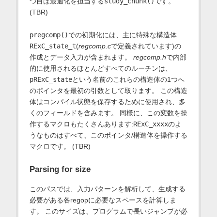
つ目は最適化を担当する
study_chunk()
です。
(TBR)
pregcomp()
での初期化には、主に特殊な構造体
RExC_state_t
(
regcomp.c
で定義されています)の
作成とデータ入力が含まれます。
regcomp.h
で内部
的に使用されるほとんどすべてのルーチンは、
pRExC_state
という名前のこれらの構造体の1つへ
のポインタを最初の引数として取ります。 この構造
体はコンパイル状態を保存するために使用され、多
くのフィールドを含みます。 同様に、この変数を操
作するマクロもたくさんあります:
RExC_xxxx
のよ
うなものはすべて、このポインタ/構造体を操作する
マクロです。 (TBR)
Parsing for size
このパスでは、入力パターンを解析して、生成する
必要がある各regopに必要なスペースを計算しま
す。 このサイズは、プログラムで長いジャンプが必