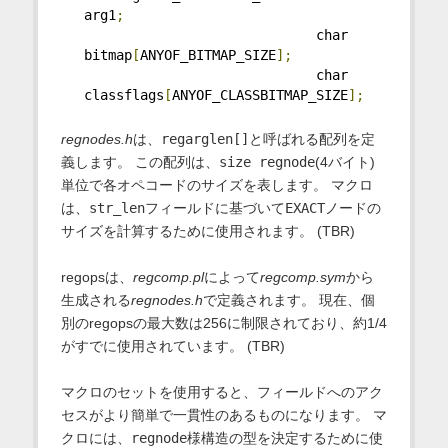
arg1
;
                             char 
bitmap
[
ANYOF_BITMAP_SIZE
];
                             char 
classflags
[
ANYOF_CLASSBITMAP_SIZE
];
regnodes.h
は、
regarglen[]
と呼ばれる配列を定
義します。 この配列は、
size regnode
(4バイト)
単位で各オペコードのサイズを表します。 マクロ
は、
str_len
フィールドに基づいて
EXACT
ノードの
サイズを計算するために使用されます。 (TBR)
regopsは、
regcomp.pl
によって
regcomp.sym
から
生成される
regnodes.h
で定義されます。 現在、個
別のregopsの最大数は256に制限されており、約1/4
がすでに使用されています。 (TBR)
マクロのセットを使用すると、フィールドへのアク
セスがより簡単で一貫性のあるものになります。 マ
クロには、
regnode
様構造の型を決定するために使