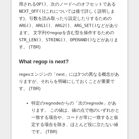
用される
OP()
、次のノードへのオフセットである
NEXT_OFF()
(これについては後で詳しく説明しま
す)、引数を読み取ったり設定したりするための
ARG()
、
ARG1()
、
ARG2()
、
ARG_SET()
などがあり
ます。 文字列やregopを含む型を操作するための
STR_LEN()
、
STRING()
、
OPERAND()
などがありま
す。 (TBR)
What regop is next?
regexエンジンの「next」には3つの異なる概念があ
りますが、それらを明確にしておくことが重要で
す。 (TBR)
特定のregnodeからの「次のregnode」があ
ります。 この値は、値の点で他のいずれかと
一致する場合や、コードが常に一致すると仮
定する場合を除き、ほとんど役に立たない値
です。 (TBR)