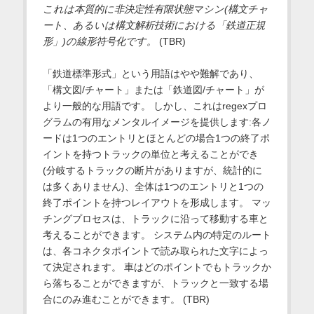
これは本質的に非決定性有限状態マシン(構文チャ
ート、あるいは構文解析技術における「鉄道正規
形」)の線形符号化です。
(TBR)
「鉄道標準形式」という用語はやや難解であり、
「構文図/チャート」または「鉄道図/チャート」が
より一般的な用語です。 しかし、これはregexプロ
グラムの有用なメンタルイメージを提供します:各ノ
ードは1つのエントリとほとんどの場合1つの終了ポ
イントを持つトラックの単位と考えることができ
(分岐するトラックの断片がありますが、統計的に
は多くありません)、全体は1つのエントリと1つの
終了ポイントを持つレイアウトを形成します。 マッ
チングプロセスは、トラックに沿って移動する車と
考えることができます。 システム内の特定のルート
は、各コネクタポイントで読み取られた文字によっ
て決定されます。 車はどのポイントでもトラックか
ら落ちることができますが、トラックと一致する場
合にのみ進むことができます。 (TBR)