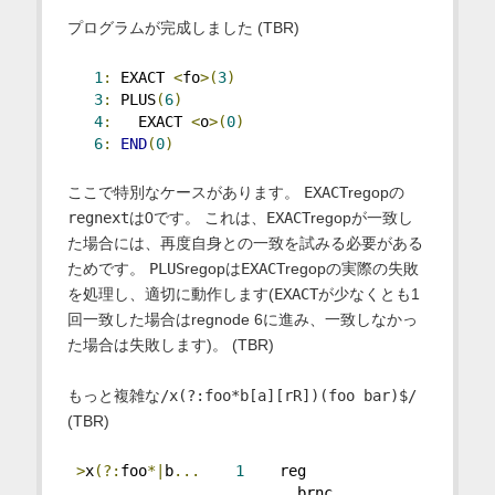
プログラムが完成しました (TBR)
1
:
 EXACT 
<
fo
>(
3
)
3
:
 PLUS
(
6
)
4
:
   EXACT 
<
o
>(
0
)
6
:
END
(
0
)
ここで特別なケースがあります。
EXACT
regopの
regnext
は0です。 これは、
EXACT
regopが一致し
た場合には、再度自身との一致を試みる必要がある
ためです。
PLUS
regopは
EXACT
regopの実際の失敗
を処理し、適切に動作します(
EXACT
が少なくとも1
回一致した場合はregnode 6に進み、一致しなかっ
た場合は失敗します)。 (TBR)
もっと複雑な
/x(?:foo*b[a][rR])(foo bar)$/
(TBR)
>
x
(?:
foo
*|
b
...
1
    reg
                          brnc