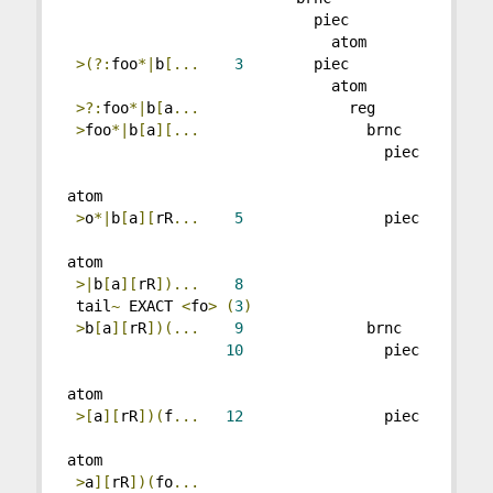
                            piec
                              atom
>(?:
foo
*|
b
[...
3
        piec
                              atom
>?:
foo
*|
b
[
a
...
                 reg
>
foo
*|
b
[
a
][...
                   brnc
                                    piec
atom
>
o
*|
b
[
a
][
rR
...
5
                piec
atom
>|
b
[
a
][
rR
])...
8
 tail
~
 EXACT 
<
fo
>
(
3
)
>
b
[
a
][
rR
])(...
9
              brnc
10
                piec
atom
>[
a
][
rR
])(
f
...
12
                piec
atom
>
a
][
rR
])(
fo
...