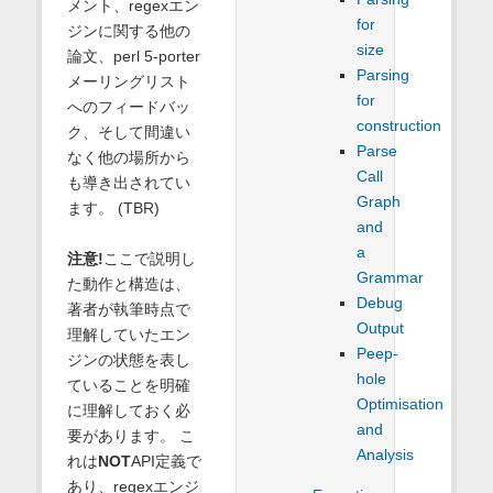
メント、regexエン
for
ジンに関する他の
size
論文、perl 5-porter
Parsing
メーリングリスト
for
へのフィードバッ
construction
ク、そして間違い
Parse
なく他の場所から
Call
も導き出されてい
Graph
ます。 (TBR)
and
a
注意!
ここで説明し
Grammar
た動作と構造は、
Debug
著者が執筆時点で
Output
理解していたエン
Peep-
ジンの状態を表し
hole
ていることを明確
Optimisation
に理解しておく必
and
要があります。 こ
Analysis
れは
NOT
API定義で
あり、regexエンジ