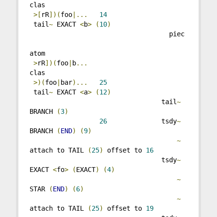
clas
>[
rR
])(
foo
|...
14
 tail
~
 EXACT 
<
b
>
(
10
)
                                    piec
atom
>
rR
])(
foo
|
b
...
clas
>)(
foo
|
bar
)...
25
 tail
~
 EXACT 
<
a
>
(
12
)
                                  tail
~
BRANCH 
(
3
)
26
              tsdy
~
BRANCH 
(
END
)
(
9
)
~
attach to TAIL 
(
25
)
 offset to 
16
                                  tsdy
~
EXACT 
<
fo
>
(
EXACT
)
(
4
)
~
STAR 
(
END
)
(
6
)
~
attach to TAIL 
(
25
)
 offset to 
19