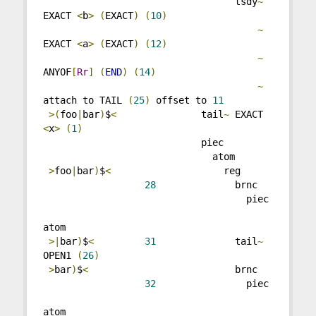
                                  tsdy
~
EXACT 
<
b
>
(
EXACT
)
(
10
)
~
EXACT 
<
a
>
(
EXACT
)
(
12
)
~
ANYOF
[
Rr
]
(
END
)
(
14
)
~
attach to TAIL 
(
25
)
 offset to 
11
>(
foo
|
bar
)
$
<
               tail
~
 EXACT 
<
x
>
(
1
)
                            piec
                              atom
>
foo
|
bar
)
$
<
                    reg
28
              brnc
                                    piec
atom
>|
bar
)
$
<
31
              tail
~
OPEN1 
(
26
)
>
bar
)
$
<
                          brnc
32
                piec
atom