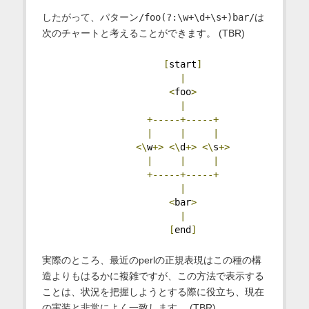
したがって、パターン
/foo(?:\w+\d+\s+)bar/
は
次のチャートと考えることができます。 (TBR)
[
start
]
|
<
foo
>
|
+-----+-----+
|
|
|
<\
w
+>
<\
d
+>
<\
s
+>
|
|
|
+-----+-----+
|
<
bar
>
|
[
end
]
実際のところ、最近のperlの正規表現はこの種の構
造よりもはるかに複雑ですが、この方法で表示する
ことは、状況を把握しようとする際に役立ち、現在
の実装と非常によく一致します。 (TBR)