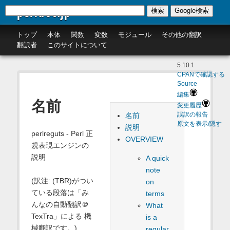
perldoc.jp
検索
Google検索
トップ
本体
関数
変数
モジュール
その他の翻訳
翻訳者
このサイトについて
5.10.1
CPANで確認する
Source
編集
名前
変更履歴
名前
誤訳の報告
原文を表示/隠す
説明
perlreguts - Perl 正
OVERVIEW
規表現エンジンの
説明
A quick
note
(訳注: (TBR)がつい
on
ている段落は「み
terms
んなの自動翻訳＠
What
TexTra」による 機
is a
械翻訳です。)
regular