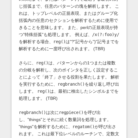
じ括弧まで、任意のパターンの塊を解析します。 こ
れは、トップレベルの正規表現、またはグループ化
括弧内の任意のセクションを解析するために使用で
きることを意味します。 また、perlの正規表現が持
つ"特殊括弧"も処理します。 例えば、
/x(?:foo)y/
を解析する場合、
reg()
は"?"記号から")"記号までを
解析するために一度呼び出されます。 (TBR)
さらに、
reg()
は、パターンからの1つまたは複数
の分岐を解析し、次のポインタを正しく設定するこ
とによって「終了」させる役割を果たします。 解析
を実行するために、
regbranch()
を繰り返し呼び出
します。
reg()
は、最初に検出した
シンボルまでを
処理します。 (TBR)
regbranch()
は次に
regpiece()
を呼び出
し、"things"とそれに続く数量詞を処理します。
"things"を解析するために、
regatom()
が呼び出さ
れます。 これは最下位レベルのルーチンで、定数文