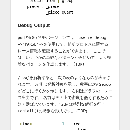
    _piece
:
 atom 
|
 group
    piece 
:
 _piece
|
 _piece quant
Debug Output
perlの5.9.x開発バージョンでは、
use re Debug
=>'PARSE'>>を使用して、解析プロセスに関するト
レース情報を確認することができます。 ここで
は、いくつかの単純なパターンから始めて、より複
雑なパターンを作成します。 (TBR)
/foo/
を解析すると、次の表のようなものが表示さ
れます。 左側は解析対象を示し、数字は次のregop
がどこに行くかを示します。 右側はグラフのトレー
ス出力です。 名前は画面上で密度を低くするために
短く選ばれています。 'tsdy'は特別な解析を行う
regtail()
の特別な形式です。 (TBR)
>
foo
<
1
    reg
                          brnc