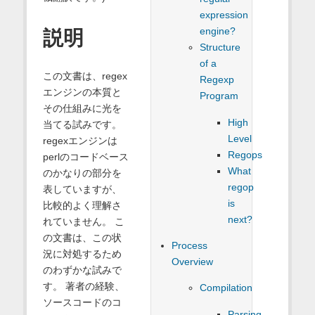
expression
engine?
説明
Structure
of a
この文書は、regex
Regexp
エンジンの本質と
Program
その仕組みに光を
High
当てる試みです。
Level
regexエンジンは
Regops
perlのコードベース
What
のかなりの部分を
regop
表していますが、
is
比較的よく理解さ
next?
れていません。 こ
の文書は、この状
Process
況に対処するため
Overview
のわずかな試みで
す。 著者の経験、
Compilation
ソースコードのコ
Parsing