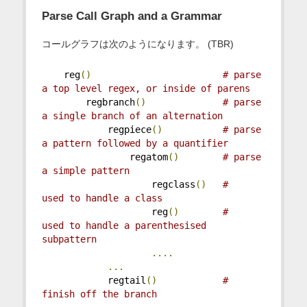
Parse Call Graph and a Grammar
コールグラフは次のようになります。 (TBR)
    reg
()
# parse 
a top level regex, or inside of parens
        regbranch
()
# parse 
a single branch of an alternation
            regpiece
()
# parse 
a pattern followed by a quantifier
                regatom
()
# parse 
a simple pattern
                    regclass
()
#   
used to handle a class
                    reg
()
#   
used to handle a parenthesised 
subpattern
....
...
            regtail
()
# 
finish off the branch