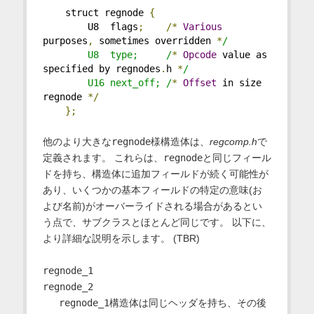
    struct regnode 
{
        U8  flags
;
/*
Various
purposes
,
 sometimes overridden 
*
/
        U8  type;     /
*
Opcode
 value as 
specified by regnodes
.
h 
*
/
        U16 next_off; /
*
Offset
 in size 
regnode 
*/
};
他のより大きな
regnode
様構造体は、
regcomp.h
で
定義されます。 これらは、
regnode
と同じフィール
ドを持ち、構造体に追加フィールドが続く可能性が
あり、いくつかの基本フィールドの特定の意味(お
よび名前)がオーバーライドされる場合があるとい
う点で、サブクラスとほとんど同じです。 以下に、
より詳細な説明を示します。 (TBR)
regnode_1
regnode_2
regnode_1
構造体は同じヘッダを持ち、その後