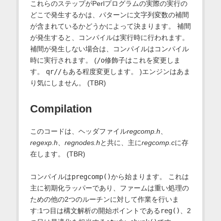
これらのステップがPerlプログラムの実際の実行の
どこで発生するかは、パターンに文字列変数の補間
が含まれているかどうかによって決まります。 補間
が発生すると、コンパイルは実行時に行われます。
補間が発生しない場合は、コンパイルはコンパイル
時に実行されます。 (
/o
修飾子はこれを変更しま
す。
qr//
もある程度変更します。 )エンジンはあま
り気にしません。 (TBR)
Compilation
このコードは、ヘッダファイル
regcomp.h
、
regexp.h
、
regnodes.h
と共に、主に
regcomp.c
に存
在します。 (TBR)
コンパイルは
pregcomp()
から始まります。 これは
主に初期化ラッパーであり、ファームは重い処理の
ための他の2つのルーチンに対して作業を行いま
す:1つ目は構文解析の開始ポイントである
reg()
、2