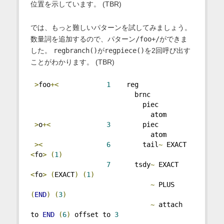
位置を示しています。 (TBR)
では、もっと難しいパターンを試してみましょう。
数量詞を追加するので、パターン
/foo+/
ができま
した。
regbranch()
が
regpiece()
を2回呼び出す
ことがわかります。 (TBR)
>
foo
+<
1
    reg
                          brnc
                            piec
                              atom
>
o
+<
3
        piec
                              atom
><
6
        tail
~
 EXACT 
<
fo
>
(
1
)
7
      tsdy
~
 EXACT 
<
fo
>
(
EXACT
)
(
1
)
~
 PLUS 
(
END
)
(
3
)
~
 attach 
to 
END
(
6
)
 offset to 
3