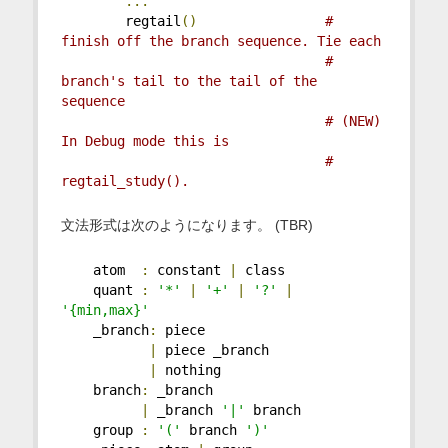
...
        regtail
()
# 
finish off the branch sequence. Tie each
# 
branch's tail to the tail of the 
sequence
# (NEW) 
In Debug mode this is
# 
regtail_study().
文法形式は次のようになります。 (TBR)
    atom  
:
 constant 
|
 class
    quant 
:
'*'
|
'+'
|
'?'
|
'{min,max}'
    _branch
:
 piece
|
 piece _branch
|
 nothing
    branch
:
 _branch
|
 _branch 
'|'
 branch
    group 
:
'('
 branch 
')'