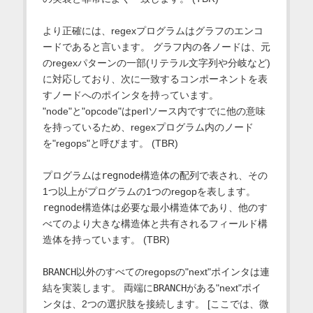
より正確には、regexプログラムはグラフのエンコ
ードであると言います。 グラフ内の各ノードは、元
のregexパターンの一部(リテラル文字列や分岐など)
に対応しており、次に一致するコンポーネントを表
すノードへのポインタを持っています。
"node"と"opcode"はperlソース内ですでに他の意味
を持っているため、regexプログラム内のノード
を"regops"と呼びます。 (TBR)
プログラムは
regnode
構造体の配列で表され、その
1つ以上がプログラムの1つのregopを表します。
regnode
構造体は必要な最小構造体であり、他のす
べてのより大きな構造体と共有されるフィールド構
造体を持っています。 (TBR)
BRANCH
以外のすべてのregopsの"next"ポインタは連
結を実装します。 両端に
BRANCH
がある"next"ポイ
ンタは、2つの選択肢を接続します。 [ここでは、微