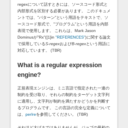
regexについて話すときには、ソースコード形式と
内部形式を区別する必要があります。 このドキュメ
ントでは、"パターン"という用語をテキストで、ソ
ースコード形式で、"プログラム"という用語を内部
表現で使用します。 これらは、Mark Jason
Dominusが"Rx"([1]in
"REFERENCES"
)に関する論文
で採用している
S-regex
および
B-regex
という用語に
対応しています。 (TBR)
What is a regular expression
engine?
正規表現エンジンは、ミニ言語で指定された一連の
制約を受け取り、それらの制約をターゲット文字列
に適用し、文字列が制約を満たすかどうかを判断す
るプログラムです。 この言語の完全な定義について
は、
perlre
を参照してください。 (TBR)
それほど大げさではありませんが、ジョブの最初の