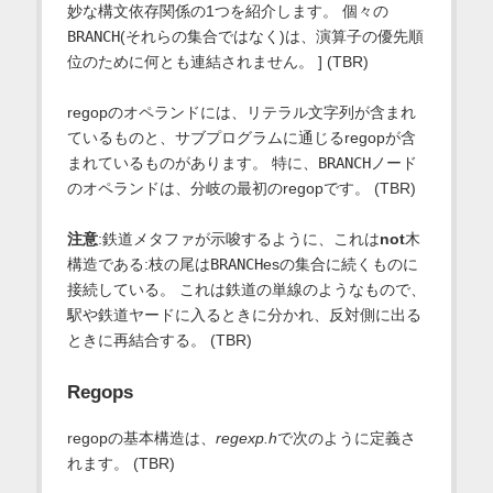
妙な構文依存関係の1つを紹介します。 個々の
BRANCH
(それらの集合ではなく)は、演算子の優先順
位のために何とも連結されません。 ] (TBR)
regopのオペランドには、リテラル文字列が含まれ
ているものと、サブプログラムに通じるregopが含
まれているものがあります。 特に、
BRANCH
ノード
のオペランドは、分岐の最初のregopです。 (TBR)
注意
:鉄道メタファが示唆するように、これは
not
木
構造である:枝の尾は
BRANCH
esの集合に続くものに
接続している。 これは鉄道の単線のようなもので、
駅や鉄道ヤードに入るときに分かれ、反対側に出る
ときに再結合する。 (TBR)
Regops
regopの基本構造は、
regexp.h
で次のように定義さ
れます。 (TBR)