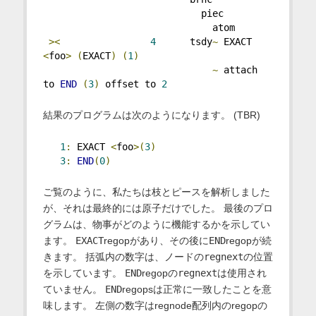
                            piec
                              atom
><
4
      tsdy
~
 EXACT 
<
foo
>
(
EXACT
)
(
1
)
~
 attach 
to 
END
(
3
)
 offset to 
2
結果のプログラムは次のようになります。 (TBR)
1
:
 EXACT 
<
foo
>(
3
)
3
:
END
(
0
)
ご覧のように、私たちは枝とピースを解析しました
が、それは最終的には原子だけでした。 最後のプロ
グラムは、物事がどのように機能するかを示してい
ます。
EXACT
regopがあり、その後に
END
regopが続
きます。 括弧内の数字は、ノードの
regnext
の位置
を示しています。
END
regopの
regnext
は使用され
ていません。
END
regopsは正常に一致したことを意
味します。 左側の数字はregnode配列内のregopの