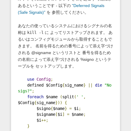
あるということです - 以下の
"Deferred Signals
(Safe Signals)"
を 参照してください。
あなたの使っているシステムにおけるシグナルの名
称は
kill -l
に よってリストアップされます。 あ
るいはコンフィグモジュールから取得することもで
きます。 名前を得るための番号によって添え字づけ
される @signame というリストと 番号を得るため
の名前によって添え字づけされる %signo というテ
ーブルを セットアップします。
use
Config
;
    defined $Config
{
sig_name
}
||
die
"No 
sigs?"
;
foreach
 $name 
(
split
(
' '
,
$Config
{
sig_name
}))
{
        $signo
{
$name
}
=
 $i
;
        $signame
[
$i
]
=
 $name
;
        $i
++;
}