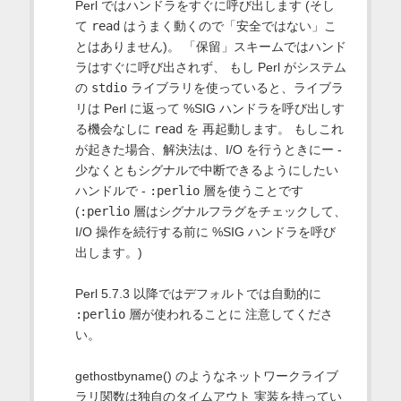
Perl ではハンドラをすぐに呼び出します (そし
て
read
はうまく動くので「安全ではない」こ
とはありません)。 「保留」スキームではハンド
ラはすぐに呼び出されず、 もし Perl がシステム
の
stdio
ライブラリを使っていると、ライブラ
リは Perl に返って %SIG ハンドラを呼び出しす
る機会なしに
read
を 再起動します。 もしこれ
が起きた場合、解決法は、I/O を行うときにー -
少なくともシグナルで中断できるようにしたい
ハンドルで -
:perlio
層を使うことです
(
:perlio
層はシグナルフラグをチェックして、
I/O 操作を続行する前に %SIG ハンドラを呼び
出します。)
Perl 5.7.3 以降ではデフォルトでは自動的に
:perlio
層が使われることに 注意してくださ
い。
gethostbyname() のようなネットワークライブ
ラリ関数は独自のタイムアウト 実装を持ってい