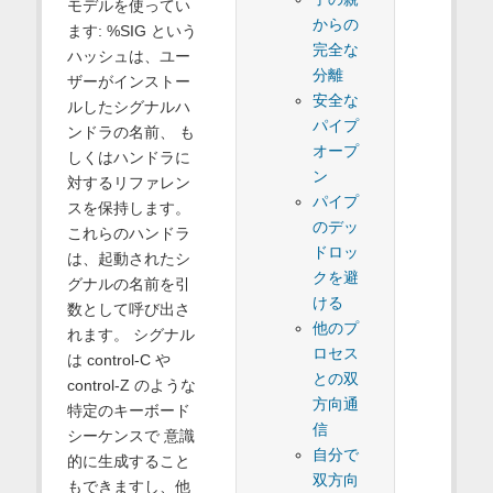
モデルを使ってい
からの
ます: %SIG という
完全な
ハッシュは、ユー
分離
ザーがインストー
安全な
ルしたシグナルハ
パイプ
ンドラの名前、 も
オープ
しくはハンドラに
ン
対するリファレン
パイプ
スを保持します。
のデッ
これらのハンドラ
ドロッ
は、起動されたシ
クを避
グナルの名前を引
ける
数として呼び出さ
他のプ
れます。 シグナル
ロセス
は control-C や
との双
control-Z のような
方向通
特定のキーボード
信
シーケンスで 意識
自分で
的に生成すること
双方向
もできますし、他