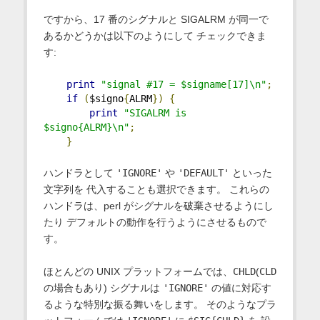
ですから、17 番のシグナルと SIGALRM が同一で
あるかどうかは以下のようにして チェックできま
す:
print
"signal #17 = $signame[17]\n"
;
if
(
$signo
{
ALRM
})
{
print
"SIGALRM is 
$signo{ALRM}\n"
;
}
ハンドラとして
'IGNORE'
や
'DEFAULT'
といった
文字列を 代入することも選択できます。 これらの
ハンドラは、perl がシグナルを破棄させるようにし
たり デフォルトの動作を行うようにさせるもので
す。
ほとんどの UNIX プラットフォームでは、
CHLD
(
CLD
の場合もあり) シグナルは
'IGNORE'
の値に対応す
るような特別な振る舞いをします。 そのようなプラ