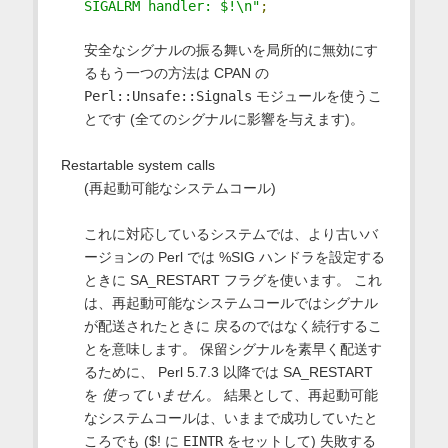
SIGALRM handler: $!\n"
;
安全なシグナルの振る舞いを局所的に無効にす
るもう一つの方法は CPAN の
Perl::Unsafe::Signals
モジュールを使うこ
とです (全てのシグナルに影響を与えます)。
Restartable system calls
(再起動可能なシステムコール)
これに対応しているシステムでは、より古いバ
ージョンの Perl では %SIG ハンドラを設定する
ときに SA_RESTART フラグを使います。 これ
は、再起動可能なシステムコールではシグナル
が配送されたときに 戻るのではなく続行するこ
とを意味します。 保留シグナルを素早く配送す
るために、 Perl 5.7.3 以降では SA_RESTART
を
使っていません
。 結果として、再起動可能
なシステムコールは、いままで成功していたと
ころでも ($! に
EINTR
をセットして) 失敗する