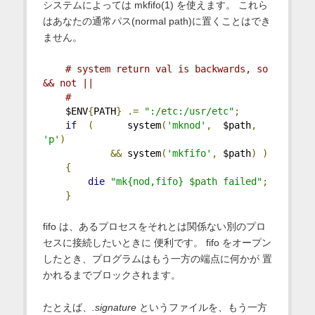
システムによっては mkfifo(1) を使えます。 これら
はあなたの通常パス(normal path)に置くことはでき
ません。
# system return val is backwards, so 
&& not ||
#
    $ENV
{
PATH
}
.=
":/etc:/usr/etc"
;
if
(
      system
(
'mknod'
,
  $path
,
'p'
)
&&
 system
(
'mkfifo'
,
 $path
)
)
{
die
"mk{nod,fifo} $path failed"
;
}
fifo は、あるプロセスをそれとは関係ない別のプロ
セスに接続したいときに 便利です。 fifo をオープン
したとき、プログラムはもう一方の端点に何かが 置
かれるまでブロックされます。
たとえば、
.signature
というファイルを、もう一方