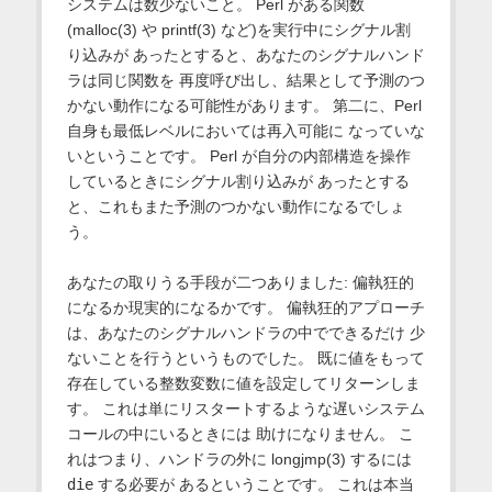
システムは数少ないこと。 Perl がある関数
(malloc(3) や printf(3) など)を実行中にシグナル割
り込みが あったとすると、あなたのシグナルハンド
ラは同じ関数を 再度呼び出し、結果として予測のつ
かない動作になる可能性があります。 第二に、Perl
自身も最低レベルにおいては再入可能に なっていな
いということです。 Perl が自分の内部構造を操作
しているときにシグナル割り込みが あったとする
と、これもまた予測のつかない動作になるでしょ
う。
あなたの取りうる手段が二つありました: 偏執狂的
になるか現実的になるかです。 偏執狂的アプローチ
は、あなたのシグナルハンドラの中でできるだけ 少
ないことを行うというものでした。 既に値をもって
存在している整数変数に値を設定してリターンしま
す。 これは単にリスタートするような遅いシステム
コールの中にいるときには 助けになりません。 こ
れはつまり、ハンドラの外に longjmp(3) するには
die
する必要が あるということです。 これは本当