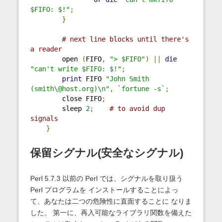
$FIFO: $!"
;
}
# next line blocks until there's 
a reader
        open 
(
FIFO
,
"> $FIFO"
)
||
die
"can't write $FIFO: $!"
;
print
 FIFO 
"John Smith 
(smith\@host.org)\n"
,
`fortune -s`
;
        close FIFO
;
        sleep 
2
;
# to avoid dup 
signals
}
保留シグナル(安全なシグナル)
Perl 5.7.3 以前の Perl では、シグナルを取り扱う
Perl プログラムを インストールすることによっ
て、あなたは二つの危険性に直面することに なりま
した。 第一に、再入可能なライブラリ関数を備えた