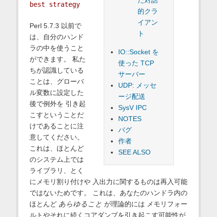
た対話
best strategy
的クラ
イアン
Perl 5.7.3 以前で
ト
は、自分のハンド
ラの中を使うこと
IO::Socket を
ができます。 私た
使った TCP
ちが認識している
サーバー
ことは、グローバ
UDP: メッセ
ル変数に設定した
ージ配送
後で例外を 引き起
SysV IPC
こすということだ
NOTES
けであることに注
バグ
意してください。
作者
これは、ほとんど
SEE ALSO
のシステム上では
ライブラリ、とく
にメモリ割り付けや 入出力に関するものは再入可能
ではないためです。 これは、あなたのハンドラ内の
ほとんど
あらゆること
が理論的には メモリフォー
ルトやそれに続くコアダンブを引き起こす可能性が