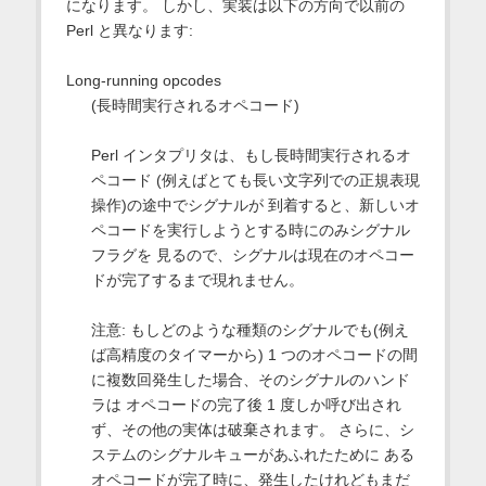
になります。 しかし、実装は以下の方向で以前の
Perl と異なります:
Long-running opcodes
(長時間実行されるオペコード)
Perl インタプリタは、もし長時間実行されるオ
ペコード (例えばとても長い文字列での正規表現
操作)の途中でシグナルが 到着すると、新しいオ
ペコードを実行しようとする時にのみシグナル
フラグを 見るので、シグナルは現在のオペコー
ドが完了するまで現れません。
注意: もしどのような種類のシグナルでも(例え
ば高精度のタイマーから) 1 つのオペコードの間
に複数回発生した場合、そのシグナルのハンド
ラは オペコードの完了後 1 度しか呼び出され
ず、その他の実体は破棄されます。 さらに、シ
ステムのシグナルキューがあふれたために ある
オペコードが完了時に、発生したけれどもまだ