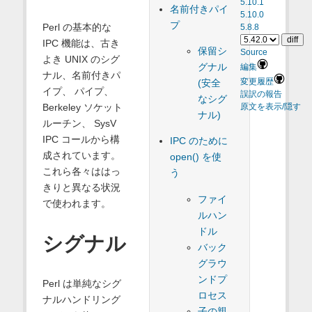
5.10.1
名前付きパイ
5.10.0
プ
Perl の基本的な
5.8.8
IPC 機能は、古き
保留シ
Source
よき UNIX のシグ
グナル
編集
ナル、名前付きパ
変更履歴
(安全
イプ、 パイプ、
誤訳の報告
なシグ
Berkeley ソケット
原文を表示/隠す
ナル)
ルーチン、 SysV
IPC コールから構
IPC のために
成されています。
open() を使
これら各々ははっ
う
きりと異なる状況
ファイ
で使われます。
ルハン
ドル
シグナル
バック
グラウ
ンドプ
Perl は単純なシグ
ロセス
ナルハンドリング
子の親