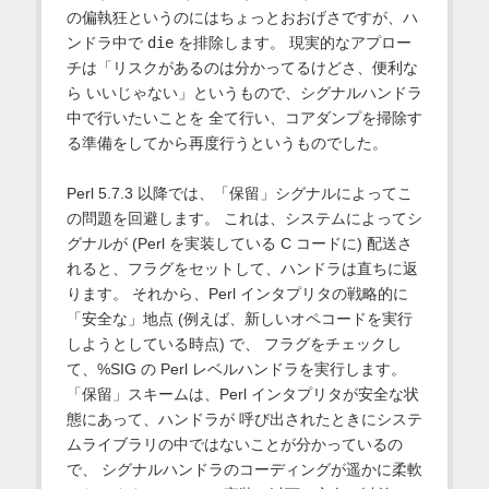
の偏執狂というのにはちょっとおおげさですが、ハ
ンドラ中で
die
を排除します。 現実的なアプロー
チは「リスクがあるのは分かってるけどさ、便利な
ら いいじゃない」というもので、シグナルハンドラ
中で行いたいことを 全て行い、コアダンプを掃除す
る準備をしてから再度行うというものでした。
Perl 5.7.3 以降では、「保留」シグナルによってこ
の問題を回避します。 これは、システムによってシ
グナルが (Perl を実装している C コードに) 配送さ
れると、フラグをセットして、ハンドラは直ちに返
ります。 それから、Perl インタプリタの戦略的に
「安全な」地点 (例えば、新しいオペコードを実行
しようとしている時点) で、 フラグをチェックし
て、%SIG の Perl レベルハンドラを実行します。
「保留」スキームは、Perl インタプリタが安全な状
態にあって、ハンドラが 呼び出されたときにシステ
ムライブラリの中ではないことが分かっているの
で、 シグナルハンドラのコーディングが遥かに柔軟