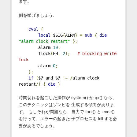
ます。
例を挙げましょう:
eval
{
local
 $SIG
{
ALRM
}
=
sub
{
die
"alarm clock restart"
};
        alarm 
10
;
        flock
(
FH
,
2
);
# blocking write 
lock
        alarm 
0
;
};
if
(
$@ and $@ 
!~
/
alarm clock 
restart
/)
{
die
}
時間切れを起こした操作が system() か qx() なら、
このテクニックはゾンビを 生成する傾向がありま
す。 もしそれが問題なら、自力で fork() と exec()
を行って、エラーの起きた 子プロセスを kill する必
要があるでしょう。