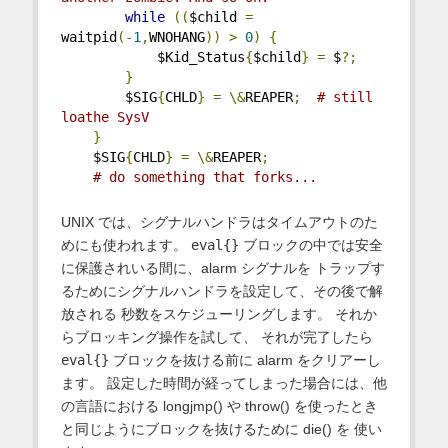
while
((
$child 
=
waitpid
(-
1
,
WNOHANG
))
>
0
)
{
            $Kid_Status
{
$child
}
=
 $
?;
}
        $SIG
{
CHLD
}
=
\&
REAPER
;
# still 
loathe SysV
}
    $SIG
{
CHLD
}
=
\&
REAPER
;
# do something that forks...
UNIX では、シグナルハンドラはタイムアウトのた
めにも使われます。
eval{}
ブロックの中では安全
に保護されいる間に、alarm シグナルを トラップす
るためにシグナルハンドラを設定して、その後で解
放される 秒数をスケジューリングします。 それか
らブロッキング操作を試して、 それが完了したら
eval{}
ブロックを抜ける前に alarm をクリアーし
ます。 設定した時間が経ってしまった場合には、他
の言語における longjmp() や throw() を使ったとき
と同じようにブロックを抜けるために die() を 使い