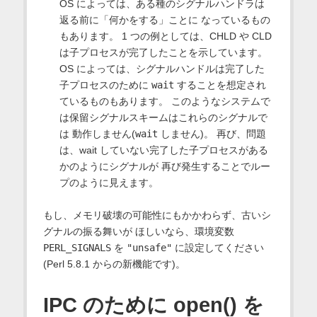
OS によっては、ある種のシグナルハンドラは
返る前に「何かをする」ことに なっているもの
もあります。 1 つの例としては、CHLD や CLD
は子プロセスが完了したことを示しています。
OS によっては、シグナルハンドルは完了した
子プロセスのために
wait
することを想定され
ているものもあります。 このようなシステムで
は保留シグナルスキームはこれらのシグナルで
は 動作しません(
wait
しません)。 再び、問題
は、wait していない完了した子プロセスがある
かのようにシグナルが 再び発生することでルー
プのように見えます。
もし、メモリ破壊の可能性にもかかわらず、古いシ
グナルの振る舞いが ほしいなら、環境変数
PERL_SIGNALS
を
"unsafe"
に設定してください
(Perl 5.8.1 からの新機能です)。
IPC のために open() を