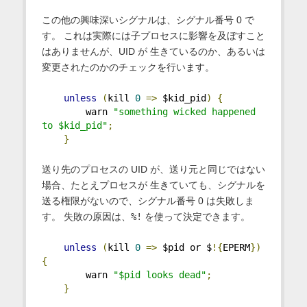
この他の興味深いシグナルは、シグナル番号 0 で
す。 これは実際には子プロセスに影響を及ぼすこと
はありませんが、UID が 生きているのか、あるいは
変更されたのかのチェックを行います。
unless
(
kill 
0
=>
 $kid_pid
)
{
        warn 
"something wicked happened 
to $kid_pid"
;
}
送り先のプロセスの UID が、送り元と同じではない
場合、たとえプロセスが 生きていても、シグナルを
送る権限がないので、シグナル番号 0 は失敗しま
す。 失敗の原因は、
%!
を使って決定できます。
unless
(
kill 
0
=>
 $pid or $
!{
EPERM
})
{
        warn 
"$pid looks dead"
;
}