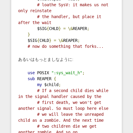
# loathe SysV: it makes us not 
only reinstate
# the handler, but place it 
after the wait
        $SIG
{
CHLD
}
=
\&
REAPER
;
}
    $SIG
{
CHLD
}
=
\&
REAPER
;
# now do something that forks...
あるいはもっとましなように:
use
 POSIX 
":sys_wait_h"
;
sub
 REAPER 
{
my
 $child
;
# If a second child dies while 
in the signal handler caused by the
# first death, we won't get 
another signal. So must loop here else
# we will leave the unreaped 
child as a zombie. And the next time
# two children die we get 
another zombie. And so on.