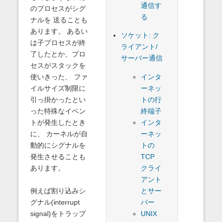
通信す
のプロセスがシグ
る
ナルを 送ることも
あります。 あるい
ソケット: ク
は子プロセスが終
ライアント/
了したとか、プロ
サーバー通信
セスがスタックを
インタ
使いきった、 ファ
ーネッ
イルサイズ制限に
トの行
引っ掛かったとい
終端子
った特殊なイベン
インタ
トが発生したとき
ーネッ
に、 カーネルが自
トの
動的にシグナルを
TCP
発生させることも
クライ
あります。
アント
とサー
例えば割り込みシ
バー
グナル(interrupt
UNIX
signal)をトラップ