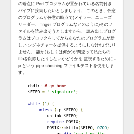
の端点に Perl プログラムが置かれている名前付き
パイプに接続したいとしましょう。 このとき、任意
のプログラムが任意の時点で(メイラー、ニューズ
リーダー、 finger プログラムなどのように)そのフ
ァイルを読み出そうとしますから、 読み出しプログ
ラムはブロックをしてからあなたのプログラムが新
しい シグネチャーを提供するようにしなければなり
ません。 誰か(もしくは何か)が間違って私たちの
fifoを削除したりしないかどうかを 監視するために
-
p
という pipe-cheching ファイルテストを使用しま
す。
    chdir
;
# go home
    $FIFO 
=
'.signature'
;
while
(
1
)
{
unless
(-
p $FIFO
)
{
            unlink $FIFO
;
require
 POSIX
;
            POSIX
::
mkfifo
(
$FIFO
,
0700
)
                or 
die
"can't mkfifo 