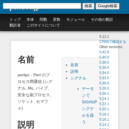
perldoc.jp
検索
Google検索
トップ
本体
関数
変数
モジュール
その他の翻訳
翻訳者
このサイトについて
5.12.1
CPANで確認する
Other versions:
5.42.0
名前
5.40.0
5.38.0
名前
5.36.0
説明
5.34.0
perlipc - Perl のプ
シグナル
5.32.0
ロセス間通信 (シグ
5.30.0
ナル, fifo, パイプ,
デーモ
5.28.0
5.26.1
安全な副プロセス,
ンで
5.24.1
ソケット, セマフ
SIGHUP
5.22.1
ォ)
シグナ
5.20.1
5.18.1
ルを扱
5.16.1
う
説明
5.14.1