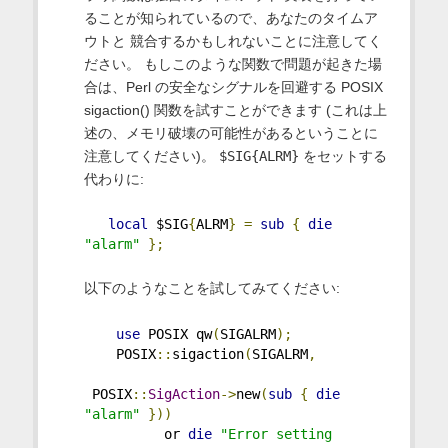
ることが知られているので、あなたのタイムア
ウトと 競合するかもしれないことに注意してく
ださい。 もしこのような関数で問題が起きた場
合は、Perl の安全なシグナルを回避する POSIX
sigaction() 関数を試すことができます (これは上
述の、メモリ破壊の可能性があるということに
注意してください)。
$SIG{ALRM}
をセットする
代わりに:
local
 $SIG
{
ALRM
}
=
sub
{
die
"alarm"
};
以下のようなことを試してみてください:
use
 POSIX qw
(
SIGALRM
);
    POSIX
::
sigaction
(
SIGALRM
,
 POSIX
::
SigAction
->
new
(
sub
{
die
"alarm"
}))
          or 
die
"Error setting 