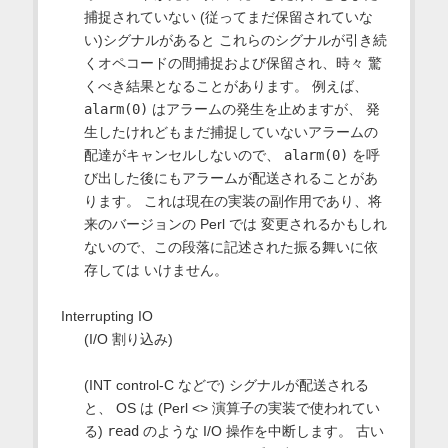
捕捉されていない (従ってまだ保留されていな
い)シグナルがあると これらのシグナルが引き続
くオペコードの間捕捉および保留され、時々 驚
くべき結果となることがあります。 例えば、
alarm(0)
はアラームの発生を止めますが、 発
生したけれどもまだ捕捉していないアラームの
配達がキャンセルしないので、
alarm(0)
を呼
び出した後にもアラームが配送されることがあ
ります。 これは現在の実装の副作用であり、将
来のバージョンの Perl では 変更されるかもしれ
ないので、この段落に記述された振る舞いに依
存しては いけません。
Interrupting IO
(I/O 割り込み)
(INT control-C などで) シグナルが配送される
と、 OS は (Perl <> 演算子の実装で使われてい
る)
read
のような I/O 操作を中断します。 古い