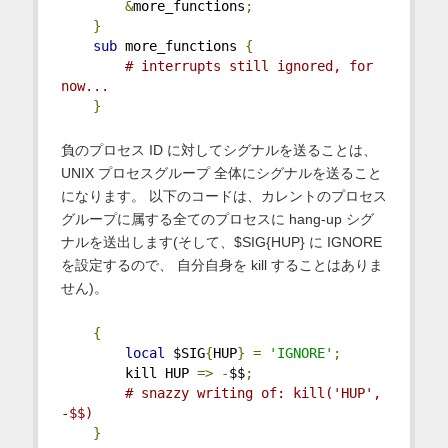
&
more_functions
;
}
sub
 more_functions 
{
# interrupts still ignored, for 
now...
}
負のプロセス ID に対してシグナルを送ることは、
UNIX プロセスグループ 全体にシグナルを送ること
になります。 以下のコードは、カレントのプロセス
グループに属する全てのプロセスに hang-up シグ
ナルを送出します(そして、$SIG{HUP} に IGNORE
を設定するので、 自分自身を kill することはありま
せん)。
{
local
 $SIG
{
HUP
}
=
'IGNORE'
;
        kill HUP 
=>
-
$$
;
# snazzy writing of: kill('HUP', 
-$$)
}