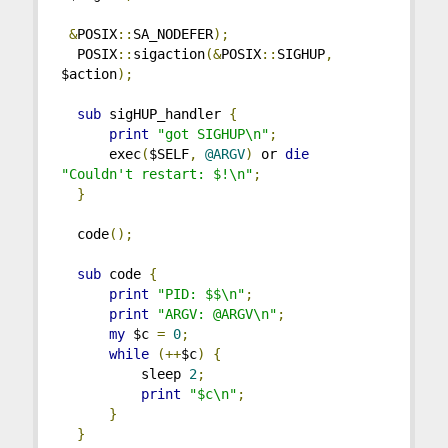
&
POSIX
::
SA_NODEFER
);
  POSIX
::
sigaction
(&
POSIX
::
SIGHUP
,
$action
);
sub
 sigHUP_handler 
{
print
"got SIGHUP\n"
;
      exec
(
$SELF
,
@ARGV
)
 or 
die
"Couldn't restart: $!\n"
;
}
  code
();
sub
 code 
{
print
"PID: $$\n"
;
print
"ARGV: @ARGV\n"
;
my
 $c 
=
0
;
while
(++
$c
)
{
          sleep 
2
;
print
"$c\n"
;
}
}