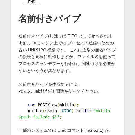
  __END__
名前付きパイプ
名前付きパイプ(しばしば FIFO として参照されま
す)は、同じマシン上での プロセス間通信のための
古い UNIX IPC 機構です。 これは通常の無名パイプ
の接続と同様に動作しますが、ファイル名を使って
プロセスのランデブーが行われ、関連づける必要が
ないという点が異なります。
名前付きパイプを生成するには、
POSIX::mkfifo()
関数を使ってください。
use
 POSIX qw
(
mkfifo
);
    mkfifo
(
$path
,
0700
)
 or 
die
"mkfifo 
$path failed: $!"
;
一部のシステムでは Unix コマンド mknod(1) か、