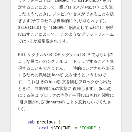
ットフォームでは
'IGNORE'
に
$SIG{CHLD}
を 設
定することによって、親プロセスが
wait()
に失敗
したようなときに ゾンビプロセスができることを防
ぎます(子プロセスは自動的に 刈り取られます)。
$SIG{CHLD}
を
'IGNORE'
を設定して
wait()
を呼
び出すことによって、 このようなプラットフォーム
では
-1
が通常返されます。
KILL シグナルや STOP シグナル(TSTP ではない)の
ような幾つかのシグナルは、 トラップすることも無
視することもできません。 一時的にシグナルを無視
するための戦略は local() 文を使うというもので
す。 これはその local() 文を囲むブロックから出た
ときに、自動的に元の状態に 復帰します。 (local()
による値は ブロックの内側から呼び出された関数に
“引き継がれる”(inherited) ことを忘れないでくださ
い)。
sub
 precious 
{
local
 $SIG
{
INT
}
=
'IGNORE'
;