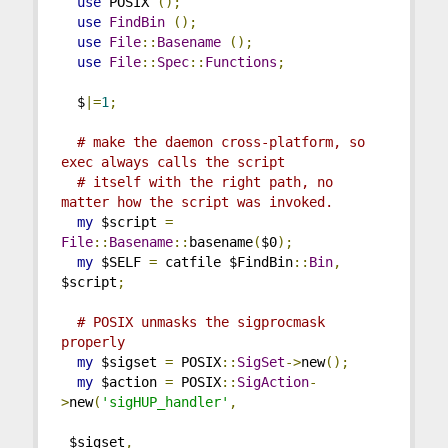
use
 POSIX 
();
use
FindBin
();
use
File
::
Basename
();
use
File
::
Spec
::
Functions
;
  $
|=
1
;
# make the daemon cross-platform, so 
exec always calls the script
# itself with the right path, no 
matter how the script was invoked.
my
 $script 
=
File
::
Basename
::
basename
(
$0
);
my
 $SELF 
=
 catfile $FindBin
::
Bin
,
$script
;
# POSIX unmasks the sigprocmask 
properly
my
 $sigset 
=
 POSIX
::
SigSet
->
new
();
my
 $action 
=
 POSIX
::
SigAction
-
>
new
(
'sigHUP_handler'
,
 $sigset
,