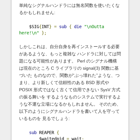
単純なシグナルハンドラには無名関数を使いたくな
るかもしれません:
    $SIG
{
INT
}
=
sub
{
die
"\nOutta 
here!\n"
};
しかしこれは、自分自身を再インストールする必要
があるような、もっと複雑な ハンドラに対しては問
題になる可能性があります。 Perl のシグナル機構
は現在のところ C ライブラリの signal(3) 関数に基
づいた ものなので、関数が“ぶっ壊れた”ような、つ
まり、より新しくて信頼性のある BSD 形式や
POSIX 形式ではなく古くて信用できない SysV 方式
の振る舞いを するようなものシステムで実行するよ
うな不運な立場になるかもしれません。 そのため、
以下のようにシグナルハンドラを書いて人を守って
いるものを 見るでしょう:
sub
 REAPER 
{
        $waitedpid 
=
 wait
;