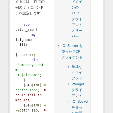
ドメイ
するには、 以下の
ンの
例のようにハンド
TCP
ラを設定します:
クライ
sub
アント
catch_zap 
{
とサー
my
バー
$signame 
=
shift
;
IO::Socket を
使った TCP
$shucks
++;
クライアント
die
"Somebody sent 
単純な
me a 
クライ
SIG$signame"
;
アント
}
Webget
    $SIG
{
INT
}
=
クライ
'catch_zap'
;
# 
could fail in 
アント
modules
IO::Socket
    $SIG
{
INT
}
=
を使っ
\&
catch_zap
;
# 