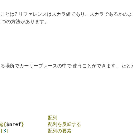
ことは? リファレンスはスカラ値であり、スカラであるかのよ
二つの方法があります。
る場所でカーリーブレースの中で 使うことができます。 たと
}
配列
 
@{
$aref
}
配列を反転する
}[
3
]
配列の要素