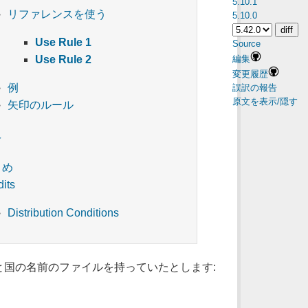
5.10.1
リファレンスを使う
5.10.0
Use Rule 1
Source
編集
Use Rule 2
変更履歴
例
誤訳の報告
原文を表示/隠す
矢印のルール
え
り
とめ
dits
Distribution Conditions
と国の名前のファイルを持っていたとします: