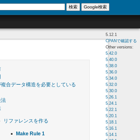
検索
Google検索
5.12.1
CPANで確認する
Other versions:
5.42.0
5.40.0
5.38.0
前
5.36.0
明
5.34.0
が複合データ構造を必要としている
5.32.0
5.30.0
5.26.1
決法
5.24.1
法
5.22.1
5.20.1
リファレンスを作る
5.18.1
5.16.1
Make Rule 1
5.14.1