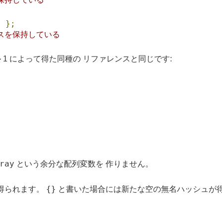
8
};
ンスを保持している
 1 によって得た同種の リファレンスと同じです:
ray
という余分な配列変数を 作りません。
{}
得られます。
と書いた場合には新たな空の無名ハッシュが