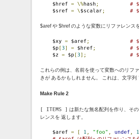
    $href 
=
\%
hash
;
# 
    $sref 
=
\
$scalar
;
# 
$aref や $href のような変数にリフ
    $xy 
=
 $aref
;
# 
    $p
[
3
]
=
 $href
;
# 
    $z 
=
 $p
[
3
];
# 
これらの例は、名前を使って変数へのリファ
きが あるかもしれません。 これは、文字列
Make Rule 2
[ ITEMS ]
は新たな無名配列を作り、その
レンスを 返します。
    $aref 
=
[
1
,
"foo"
,
undef
,
# $aref は配列へのリファレンス