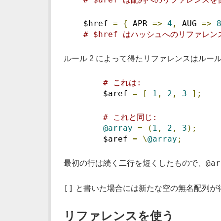
    $href 
=
{
 APR 
=>
4
,
 AUG 
=>
# $href はハッシュへのリファレ
ルール 2 によって得たリファレンスはルール
# これは:
        $aref 
=
[
1
,
2
,
3
];
# これと同じ:
@array
=
(
1
,
2
,
3
);
        $aref 
=
\
@array
;
@ar
最初の行は続く二行を短くしたもので、
[]
と書いた場合には新たな空の無名配列が
リファレンスを使う