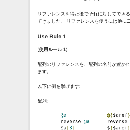
リファレンスを得た後でそれに対してできる
てきました。 リファレンスを使うには他に
Use Rule 1
(
使用ルール 1
)
配列のリファレンスを、配列の名前が置かれ
ます。
以下に例を挙げます:
配列:
@a
@{
$aref
        reverse 
@a
      reverse
        $a
[
3
]
           $
{
$aref