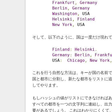
Frankfurt
,
Germany
Berlin
,
Germany
Washington
,
 USA
Helsinki
,
Finland
New
York
,
 USA
そして、以下のように、国は一度だけ現れて
Finland
:
Helsinki
.
Germany
:
Berlin
,
Frankf
        USA
:
Chicago
,
New
York
これを行う自然な方法は、キーが国の名前で
国と都市に分割し、新たな都市をリストに追
してやります。
もしハッシュの値がリストにできなければあな
すべての都市を一つの文字列に連結し、出力
要があるでしょう。 これはわかりにくくて