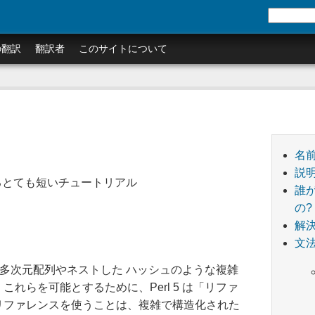
の翻訳
翻訳者
このサイトについて
名
説
スに関するとても短いチュートリアル
誰
の?
解
文
は、多次元配列やネストした ハッシュのような複雑
れらを可能とするために、Perl 5 は「リファ
リファレンスを使うことは、複雑で構造化された