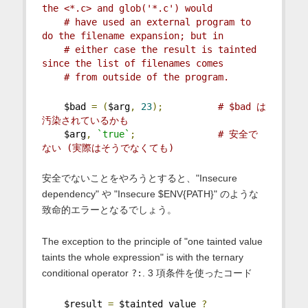
the <*.c> and glob('*.c') would
# have used an external program to 
do the filename expansion; but in
# either case the result is tainted 
since the list of filenames comes
# from outside of the program.
    $bad 
=
(
$arg
,
23
);
# $bad は
汚染されているかも
    $arg
,
`true`
;
# 安全で
ない (実際はそうでなくても)
安全でないことをやろうとすると、"Insecure
dependency" や "Insecure $ENV{PATH}" のような
致命的エラーとなるでしょう。
The exception to the principle of "one tainted value
taints the whole expression" is with the ternary
conditional operator
?:
. 3 項条件を使ったコード
    $result 
=
 $tainted_value 
?