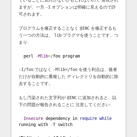
ていることに気付かないかもしれないので 無視され
ますが、一方
-I
オプションは明確に見えるので許
可されます。
プログラムを修正することなく
@INC
を修正するも
う一つの方法は、
lib
プラグマを使うことです。つ
まり:
  perl 
-
Mlib
=/
foo program
-I/foo
ではなく
-Mlib=/foo
を使う利点は、後者
だけが自動的に重複した ディレクトリを自動的に除
去することです。
もし汚染された文字列が
@INC
に追加されると、以
下の問題が報告されることに 注意してください:
Insecure
 dependency in 
require
while
running with 
-
T switch