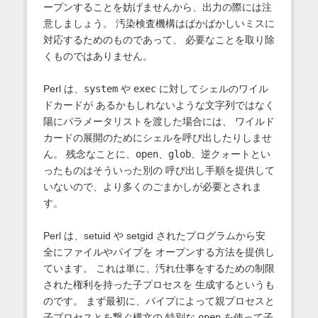
ープンすることを妨げませんから、出力の際には注
意しましょう。 汚染検査機構はばかばかしいミスに
対応するためのものであって、 必要なことを取り除
くものではありません。
Perl は、
system
や
exec
に対してシェルのワイル
ドカードが あるかもしれないような文字列ではなく
陽にパラメータリストを渡した場合には、 ワイルド
カードの展開のためにシェルを呼び出したりしませ
ん。 残念なことに、
open
、
glob
、逆クォートとい
ったものはそういった別の 呼び出し手順を提供して
いないので、より多くのごまかしが必要とされま
す。
Perl は、setuid や setgid されたプログラムから安
全にファイルやパイプを オープンする方法を提供し
ています。 これは単に、汚れ仕事をするための制限
された権利を持った子プロセスを 生成するというも
のです。 まず最初に、パイプによって親プロセスと
子プロセスとを繋ぐ構文の 特別な
open
を使って子