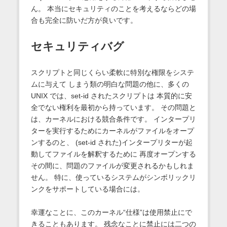
ん。 本当にセキュリティのことを考えるならどの場
合も完全に防いだ方が良いです。
セキュリティバグ
スクリプトと同じくらい柔軟に特別な権限をシステ
ムに与えて しまう類の明白な問題の他に、多くの
UNIX では、set-id されたスクリプトは 本質的に安
全でない権利を最初から持っています。 その問題と
は、カーネルにおける競合条件です。 インタープリ
ターを実行するためにカーネルがファイルをオープ
ンするのと、 (set-id された)インタープリターが起
動してファイルを解釈するために 再度オープンする
その間に、問題のファイルが変更されるかもしれま
せん。 特に、使っているシステムがシンボリックリ
ンクをサポートしている場合には。
幸運なことに、このカーネル“仕様”は使用禁止にで
きることもあります。 残念なことに禁止には二つの