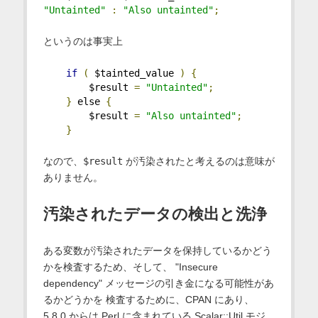
"Untainted"
:
"Also untainted"
;
というのは事実上
if
(
 $tainted_value 
)
{
        $result 
=
"Untainted"
;
}
 else 
{
        $result 
=
"Also untainted"
;
}
なので、
$result
が汚染されたと考えるのは意味が
ありません。
汚染されたデータの検出と洗浄
ある変数が汚染されたデータを保持しているかどう
かを検査するため、そして、 "Insecure
dependency" メッセージの引き金になる可能性があ
るかどうかを 検査するために、CPAN にあり、
5.8.0 からは Perl に含まれている Scalar::Util モジ