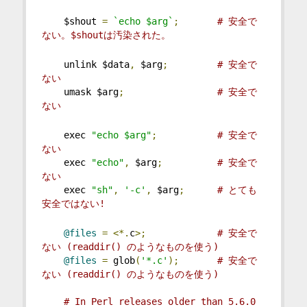
    $shout 
=
`echo $arg`
;
# 安全で
ない。$shoutは汚染された。
    unlink $data
,
 $arg
;
# 安全で
ない
    umask $arg
;
# 安全で
ない
    exec 
"echo $arg"
;
# 安全で
ない
    exec 
"echo"
,
 $arg
;
# 安全で
ない
    exec 
"sh"
,
'-c'
,
 $arg
;
# とても
安全ではない!
@files
=
<*.
c
>;
# 安全で
ない (readdir() のようなものを使う)
@files
=
 glob
(
'*.c'
);
# 安全で
ない (readdir() のようなものを使う)
# In Perl releases older than 5.6.0 