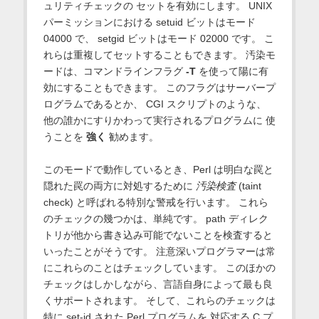
ュリティチェックの セットを有効にします。 UNIX
パーミッションにおける setuid ビットはモード
04000 で、 setgid ビットはモード 02000 です。 こ
れらは重複してセットすることもできます。 汚染モ
ードは、コマンドラインフラグ
-T
を使って陽に有
効にすることもできます。 このフラグはサーバープ
ログラムであるとか、 CGI スクリプトのような、
他の誰かにすりかわって実行されるプログラムに 使
うことを
強く
勧めます。
このモードで動作しているとき、Perl は明白な罠と
隠れた罠の両方に対処するために
汚染検査
(taint
check) と呼ばれる特別な警戒を行います。 これら
のチェックの幾つかは、単純です。 path ディレク
トリが他から書き込み可能でないことを検査すると
いったことがそうです。 注意深いプログラマーは常
にこれらのことはチェックしています。 このほかの
チェックはしかしながら、言語自身によって最も良
くサポートされます。 そして、これらのチェックは
特に set-id された Perl プログラムを 対応する C プ