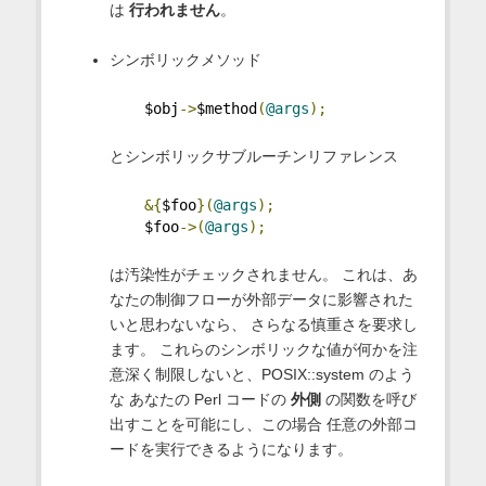
は
行われません
。
シンボリックメソッド
    $obj
->
$method
(
@args
);
とシンボリックサブルーチンリファレンス
&{
$foo
}(
@args
);
    $foo
->(
@args
);
は汚染性がチェックされません。 これは、あ
なたの制御フローが外部データに影響された
いと思わないなら、 さらなる慎重さを要求し
ます。 これらのシンボリックな値が何かを注
意深く制限しないと、POSIX::system のよう
な あなたの Perl コードの
外側
の関数を呼び
出すことを可能にし、この場合 任意の外部コ
ードを実行できるようになります。