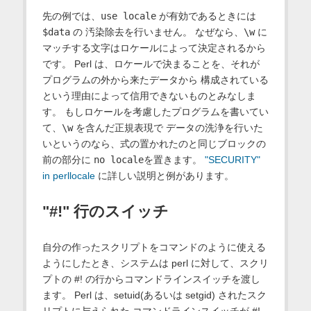
先の例では、
use locale
が有効であるときには
$data
の 汚染除去を行いません。 なぜなら、
\w
に
マッチする文字はロケールによって決定されるから
です。 Perl は、ロケールで決まることを、それが
プログラムの外から来たデータから 構成されている
という理由によって信用できないものとみなしま
す。 もしロケールを考慮したプログラムを書いてい
て、
\w
を含んだ正規表現で データの洗浄を行いた
いというのなら、式の置かれたのと同じブロックの
前の部分に
no locale
を置きます。
"SECURITY"
in perllocale
に詳しい説明と例があります。
"#!" 行のスイッチ
自分の作ったスクリプトをコマンドのように使える
ようにしたとき、システムは perl に対して、スクリ
プトの #! の行からコマンドラインスイッチを渡し
ます。 Perl は、setuid(あるいは setgid) されたスク