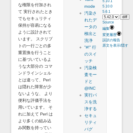
5.10.1
な権限を付加され
mode
5.10.0
て 実行されたとき
5.6.1
汚染さ
でもセキュリティ
れたデ
Source
保持が容易になる
ータの
編集
ように設計されて
検出と
変更履歴
います。 スクリプ
洗浄
誤訳の報告
トの一行ごとの多
原文を表示/隠す
"#!" 行
重置換を行うこと
のスイ
に基づいているよ
ッチ
うな大部分の コマ
汚染検
ンドラインシェル
査モー
とは違って、Perl
ドと
は隠れた障害が少
@INC
ないような、 より
実行パ
便利な評価手法を
スを洗
用いています。 そ
浄する
れに加えて Perl は
セキュ
より多くの組み込
リティ
み関数を持ってい
バグ