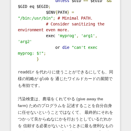
unless
 $UID 
==
 $EUID  
&&
$GID eq $EGID
;
            $ENV
{
PATH
}
=
"/bin:/usr/bin"
;
# Minimal PATH.
# Consider sanitizing the 
environment even more.
            exec 
'myprog'
,
'arg1'
,
'arg2'
                or 
die
"can't exec 
myprog: $!"
;
}
readdir
を代わりに使うことができるにしても、同
様の戦略が
glob
を 通じたワイルドカードの展開で
も有効です。
汚染検査は、農場をくれてやる (give away the
farm) ためのプログラムを 記述することを自分自身
に任せないということではなくて、 最終的にそれを
つかって良からぬなにかを行おうとしているだれか
を 信頼する必要がないというときに最も便利なもの