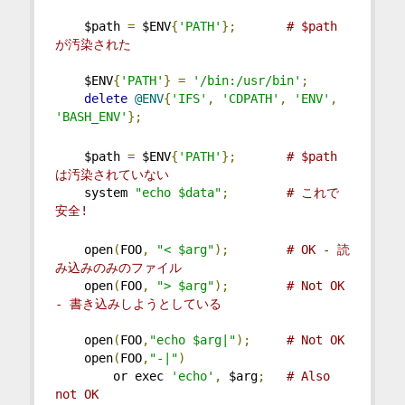
    $path 
=
 $ENV
{
'PATH'
};
# $path 
が汚染された
    $ENV
{
'PATH'
}
=
'/bin:/usr/bin'
;
delete
@ENV
{
'IFS'
,
'CDPATH'
,
'ENV'
,
'BASH_ENV'
};
    $path 
=
 $ENV
{
'PATH'
};
# $path 
は汚染されていない
    system 
"echo $data"
;
# これで
安全!
    open
(
FOO
,
"< $arg"
);
# OK - 読
み込みのみのファイル
    open
(
FOO
,
"> $arg"
);
# Not OK 
- 書き込みしようとしている
    open
(
FOO
,
"echo $arg|"
);
# Not OK
    open
(
FOO
,
"-|"
)
        or exec 
'echo'
,
 $arg
;
# Also 
not OK