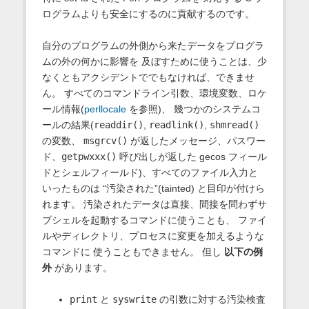
ログラムよりも安全にするのに貢献するのです。
自分のプログラムの外側から来たデータをプログラ
ムの外の何かに影響を 及ぼすために使うことは、少
なくともアクシデントででもなければ、できませ
ん。 すべてのコマンドライン引数、環境変数、ロケ
ール情報(
perllocale
を参照)、 幾つかのシステムコ
ールの結果(
readdir()
,
readlink()
,
shmread()
の変数、
msgrcv()
が返したメッセージ、パスワー
ド、
getpwxxx()
呼び出しが返した gecos フィール
ドとシェルフィールド)、すべてのファイル入力と
いったものは “汚染された”(tainted) と目印が付けら
れます。 汚染されたデータは直接、間接を問わずサ
ブシェルを起動するコマンドに使うことも、 ファイ
ルやディレクトリ、プロセスに変更を加えるような
コマンドに 使うこともできません。 但し
以下の例
外
があります。
print
と
syswrite
の引数に対する汚染検査