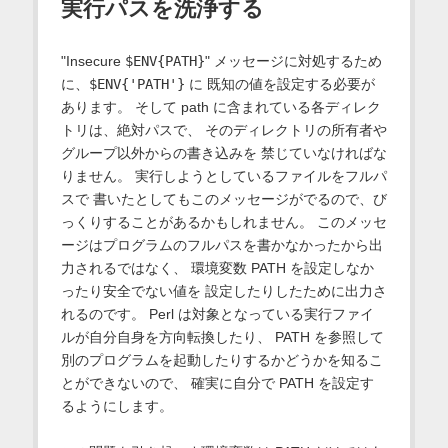
実行パスを洗浄する
"Insecure
$ENV{PATH}
" メッセージに対処するため
に、
$ENV{'PATH'}
に 既知の値を設定する必要が
あります。 そして path に含まれている各ディレク
トリは、絶対パスで、 そのディレクトリの所有者や
グループ以外からの書き込みを 禁じていなければな
りません。 実行しようとしているファイルをフルパ
スで 書いたとしてもこのメッセージがでるので、び
っくりすることがあるかもしれません。 このメッセ
ージはプログラムのフルパスを書かなかったから出
力されるではなく、 環境変数 PATH を設定しなか
ったり安全でない値を 設定したりしたために出力さ
れるのです。 Perl は対象となっている実行ファイ
ルが自分自身を方向転換したり、 PATH を参照して
別のプログラムを起動したりするかどうかを知るこ
とができないので、 確実に自分で PATH を設定す
るようにします。