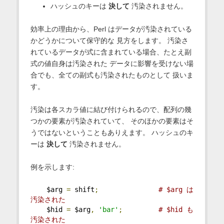
ハッシュのキーは
決して
汚染されません。
効率上の理由から、Perl はデータが汚染されている
かどうかについて保守的な 見方をします。 汚染さ
れているデータが式に含まれている場合、たとえ副
式の値自身は汚染された データに影響を受けない場
合でも、全ての副式も汚染されたものとして 扱いま
す。
汚染は各スカラ値に結び付けられるので、配列の幾
つかの要素が汚染されていて、 そのほかの要素はそ
うではないということもありえます。 ハッシュのキ
ーは
決して
汚染されません。
例を示します:
    $arg 
=
 shift
;
# $arg は
汚染された
    $hid 
=
 $arg
,
'bar'
;
# $hid も
汚染された