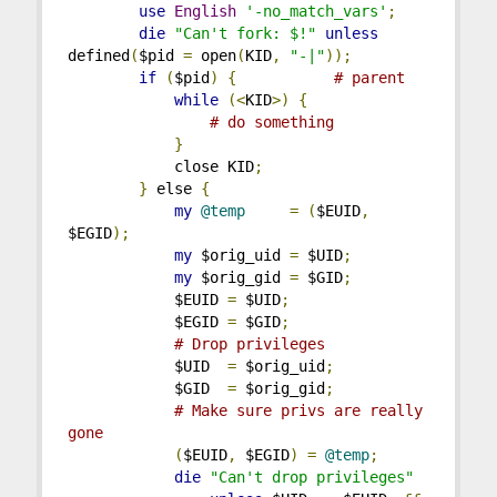
use
English
'-no_match_vars'
;
die
"Can't fork: $!"
unless
defined
(
$pid 
=
 open
(
KID
,
"-|"
));
if
(
$pid
)
{
# parent
while
(<
KID
>)
{
# do something
}
            close KID
;
}
 else 
{
my
@temp
=
(
$EUID
,
$EGID
);
my
 $orig_uid 
=
 $UID
;
my
 $orig_gid 
=
 $GID
;
            $EUID 
=
 $UID
;
            $EGID 
=
 $GID
;
# Drop privileges
            $UID  
=
 $orig_uid
;
            $GID  
=
 $orig_gid
;
# Make sure privs are really 
gone
(
$EUID
,
 $EGID
)
=
@temp
;
die
"Can't drop privileges"