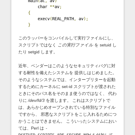
    main
(
ac
,
 av
)
        char 
**
av
;
{
        execv
(
REAL_PATH
,
 av
);
}
このラッパーをコンパイルして実行ファイルにし、
スクリプトではなく
この実行ファイル
を setuid し
たり setgid します。
近年、ベンダーはこのようなセキュリティバグに対
する耐性を備えたシステムを 提供しはじめました。
そのようなシステムでは、インタープリターを起動
するためにカーネルに set-id スクリプトが渡された
ときにそのパス名をそのまま使うのではなく、 代わ
りに
/dev/fd/3
を渡します。 これはスクリプトで
は、あらかじめオープンされている特別なファイル
ですから、 邪悪なスクリプトをこじ入れるためにつ
かうことはできません。 こういったシステムにおい
ては、Perl は
-