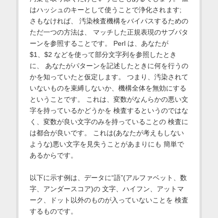
はハッシュのキーとして使うことで浄化されます;
さもなければ、 汚染検査機構をバイパスするための
ただ一つの方法は、 マッチした正規表現のサブパタ
ーンを参照することです。 Perl は、あなたが
$1、$2 などを使って部分文字列を参照したとき
に、 あなたがパターンを記述したときに何を行うの
かを知っていたと仮定します。 つまり、汚染されて
いないものを束縛しないか、機構全体を無効にする
ということです。 これは、変数がなんらかの悪い文
字を持っているかどうかを 検査するというのではな
く、変数が良い文字のみを持っていることの 検査に
は都合が良いです。 これは(あなたが考えもしない
ような)悪い文字を見失うことがあまりにも 簡単で
あるからです。
以下に示す例は、データに“語”(アルファベット、数
字、アンダースコア)の 文字、ハイフン、アットマ
ーク、ドット以外のものが入っていないことを 検査
するものです。