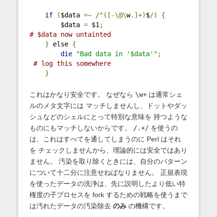
if
(
$data 
=~
/^([-\@\
w
.]+)
$
/)
{
        $data 
=
 $1
;
# $data now untainted
}
 else 
{
die
"Bad data in '$data'"
;
# log this somewhere
}
これはかなり安全です。 なぜなら
\w+
は通常シェ
ルのメタ文字には マッチしませんし、ドットやダッ
シュなどのシェルにとって特別な意味を 持つような
ものにもマッチしないからです。
/.+/
を使うの
は、これはすべてを通してしまうのに Perl はそれ
を チェックしませんから、理論的には安全ではあり
ません。 汚染を取り除くときには、自分のパターン
について十二分に注意せねばなりません。 正規表現
を使ったデータの洗浄は、先に説明したより低い特
権度の子プロセスを fork するための戦略を使うまで
は汚れたデータの汚染除去
のみ
の機構です。