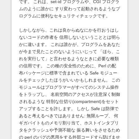
です。 これは、set-id プログラムや、CGI プログラ
ムのように誰かに すり変わって起動されるようなプ
ログラムに便利なセキュリティチェックです。
しかしながら、これは良からぬなにかを行おうはし
ないコードの作者を 信用しないということとは明ら
かに違います。 これは誰かが、プログラムをあなた
が今まで見たことのないようにいじって 「ほら、こ
れを実行して」と言わせるようなときに必要な種類
の信用です。 この種の安全性のために、Perl の配
布パッケージに標準で含まれている Safe モジュー
ルをチェックしたほうがいいかもしれません。 この
モジュールはプログラマーがすべてのシステム操作
をトラップし、 名前空間のアクセスが注意深く制御
されるような 特別な仕切り(compartment)をセット
アップすることを許します。 しかし Safe は防弾で
あると考えるべきではありません: 無限ループ、 何
ギガバイトものメモリ割り当て、ホストインタプリ
タをクラッシュや予測不能な 振る舞いをさせるため
の perl のバグの悪用をする外部コードすら防げませ