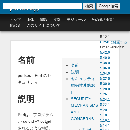
perldoc.jp
検索
Google検索
トップ
本体
関数
変数
モジュール
その他の翻訳
翻訳者
このサイトについて
5.12.1
CPANで確認する
Other versions:
5.42.0
名前
5.40.0
5.38.0
名前
5.36.0
説明
5.34.0
perlsec - Perl のセ
セキュリティ
5.32.0
キュリティ
5.30.0
脆弱性連絡窓
5.28.0
口
5.26.1
説明
SECURITY
5.24.1
MECHANISMS
5.22.1
5.20.1
AND
Perlは、プログラム
5.18.1
CONCERNS
5.16.1
が setuid や setgid
5.14.1
されるような特別
Taint