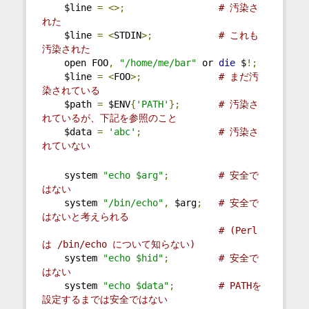
    $line 
=
<>;
# 汚染さ
れた
    $line 
=
<
STDIN
>;
# これも
汚染された
    open FOO
,
"/home/me/bar"
 or 
die
 $
!;
    $line 
=
<
FOO
>;
# まだ汚
染されている
    $path 
=
 $ENV
{
'PATH'
};
# 汚染さ
れているが、下記を参照のこと
    $data 
=
'abc'
;
# 汚染さ
れていない
    system 
"echo $arg"
;
# 安全で
はない
    system 
"/bin/echo"
,
 $arg
;
# 安全で
はないと考えられる
# (Perl 
は /bin/echo について知らない)
    system 
"echo $hid"
;
# 安全で
はない
    system 
"echo $data"
;
# PATHを
設定するまでは安全ではない