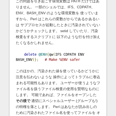
この問題を引き起こす環境変数は PATH だけではあ
りません。 一部のシェルでは、IFS、CDPATH、
ENV、BASH_ENV のような環境変数を 使っていま
すから、Perl はこれらの変数がからであるかあるい
は サブプロセスが起動したときに汚染されていない
かどうかチェックします。 setid していたり、汚染
検査をするスクリプトに 以下のような行を付け加え
たくなるかしれません。
delete
@ENV
{
qw
(
IFS CDPATH ENV 
BASH_ENV
)};
# Make %ENV safer
このほかの、汚染された値を使っているかどうかに
注意を払わないような 操作によってトラブルに巻込
まれる可能性もあります。 ユーザーが使うようなフ
ァイル名を扱うファイル検査の使用を賢明なものに
します。 可能であれば、ファイルをオープンした
その後で
適切にスペシャルユーザー (グループも!)
の特権を落とします。 Perl はあなたが読み出しの
ために汚染されたファイル名を使ってファイルを オ