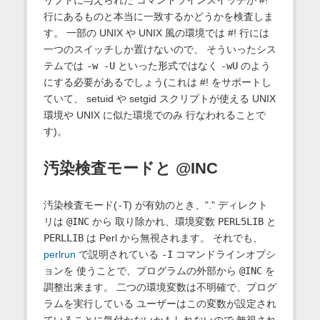
リプトに与えられた コマンドラインスイッチが #!
行にあるものと本当に一致するかどうかを検査しま
す。 一部の UNIX や UNIX 風の環境では #! 行には
一つのスイッチしか置けないので、 そういったシス
テムでは
-w -U
といった形式ではなく
-wU
のよう
にする必要があるでしょう(これは #! をサポートし
ていて、 setuid や setgid スクリプトが使える UNIX
環境や UNIX に似た環境でのみ 行なわれることで
す)。
汚染検査モードと @INC
汚染検査モード(
-T
) が有効のとき、"." ディレクト
リは
@INC
から 取り除かれ、環境変数
PERL5LIB
と
PERLLIB
は Perl から無視されます。 それでも、
perlrun
で説明されている
-I
コマンドラインオプシ
ョンを 使うことで、プログラムの外部から
@INC
を
調整出来ます。 二つの環境変数は不明確で、プログ
ラムを実行している ユーザーはこの変数が設定され