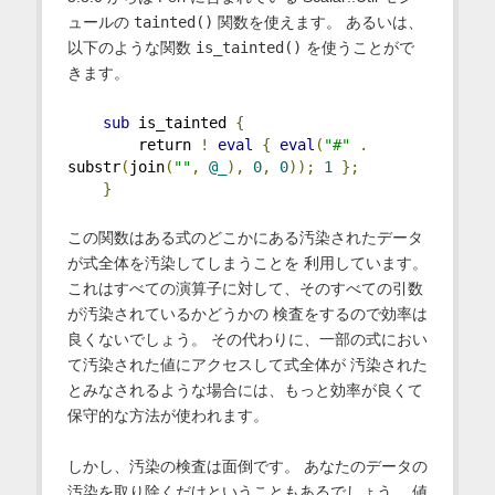
ュールの
tainted()
関数を使えます。 あるいは、
以下のような関数
is_tainted()
を使うことがで
きます。
sub
 is_tainted 
{
        return 
!
eval
{
eval
(
"#"
.
substr
(
join
(
""
,
@_
),
0
,
0
));
1
};
}
この関数はある式のどこかにある汚染されたデータ
が式全体を汚染してしまうことを 利用しています。
これはすべての演算子に対して、そのすべての引数
が汚染されているかどうかの 検査をするので効率は
良くないでしょう。 その代わりに、一部の式におい
て汚染された値にアクセスして式全体が 汚染された
とみなされるような場合には、もっと効率が良くて
保守的な方法が使われます。
しかし、汚染の検査は面倒です。 あなたのデータの
汚染を取り除くだけということもあるでしょう。 値