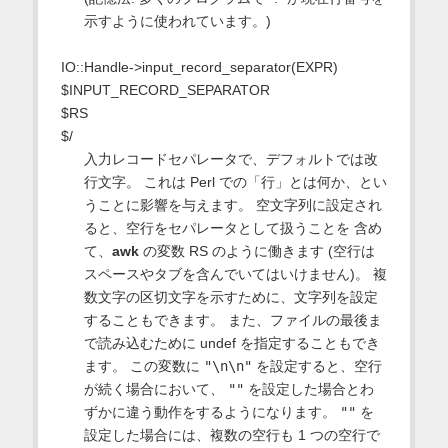
示すように使われています。)
IO::Handle->input_record_separator(EXPR)
$INPUT_RECORD_SEPARATOR
$RS
$/
入力レコードセパレータで、デフォルトでは改
行文字。 これは Perl での「行」とは何か、とい
うことに影響を与えます。 空文字列に設定され
ると、空行をセパレータとして扱うことを 含め
て、
awk
の変数 RS のように働きます (空行は
スペースやタブを含んでいてはいけません)。 複
数文字の区切文字を示すために、文字列を設定
することもできます。 また、ファイルの最後ま
で読み込むために undef を指定することもでき
ます。 この変数に
"\n\n"
を設定すると、空行
が続く場合において、
""
を設定した場合とわ
ずかに違う動作をするようになります。
""
を
設定した場合には、複数の空行も 1 つの空行で