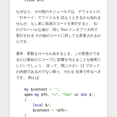
    close $fh
;
なぜなら、その他のモジュールでは、デフォルトの
「行モード」でファイルを 読もうとするかも知れま
せんが、もし単に前述のコードを実行すると、
$/
のグローバルな値が、同じ Perl インタプリタ内で
実行される その他のコードに対しても変更されるか
らです。
通常、変数をローカル化するとき、この変更ができ
るだけ最短のスコープに 影響を与えることを確実に
したいでしょう。 従って、既に小さい
{}
ブロック
の内側であるのでない限り、それを 自身で作るべき
です。 例えば:
my
 $content 
=
''
;
    open 
my
 $fh
,
"<"
,
"foo"
 or 
die
 $
!;
{
local
 $
/;
        $content 
=
<
$fh
>;
}