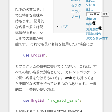
5.10.1
るテク
5.10.0
以下の名前は Perl
5.6.1
ニカル
では特別な意味を
ノート
Source
持ちます。 記号的
編集
バグ
な名前の多くは記
変更履歴
憶法があるか、シ
誤訳の報告
ェルでの類推が可
原文を表示/隠す
能です。 それでも長い名前を使用したい場合には
use
English
;
とプログラムの最初に書いてください。 これは、す
べての短い名前の別名として、 カレントパッケージ
で長い名前を付けるものです。
awk
から持ってき
た中間的な名前を持っているものもあります。 一般
的に、一番良い使い方は:
use
English
'-no_match_vars'
;
と起動することで($PREMATCH, $MATCH,