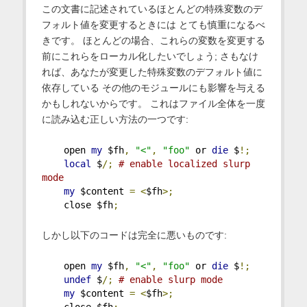
この文書に記述されているほとんどの特殊変数のデ
フォルト値を変更するときには とても慎重になるべ
きです。 ほとんどの場合、これらの変数を変更する
前にこれらをローカル化したいでしょう; さもなけ
れば、あなたが変更した特殊変数のデフォルト値に
依存している その他のモジュールにも影響を与える
かもしれないからです。 これはファイル全体を一度
に読み込む正しい方法の一つです:
    open 
my
 $fh
,
"<"
,
"foo"
 or 
die
 $
!;
local
 $
/;
# enable localized slurp 
mode
my
 $content 
=
<
$fh
>;
    close $fh
;
しかし以下のコードは完全に悪いものです:
    open 
my
 $fh
,
"<"
,
"foo"
 or 
die
 $
!;
undef
 $
/;
# enable slurp mode
my
 $content 
=
<
$fh
>;