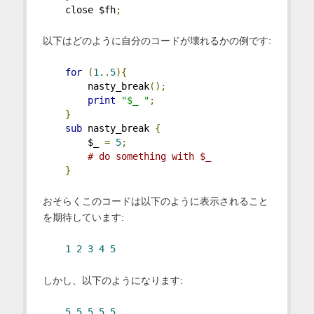
    close $fh
;
以下はどのように自分のコードが壊れるかの例です:
for
(
1.
.
5
){
        nasty_break
();
print
"$_ "
;
}
sub
 nasty_break 
{
        $_ 
=
5
;
# do something with $_
}
おそらくこのコードは以下のように表示されること
を期待しています:
1
2
3
4
5
しかし、以下のようになります:
5
5
5
5
5