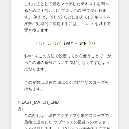
これは主として最近マッチしたテキストを調べ
るために
(?{...})
ブロックの 中で使われま
す。 例えば、(
$1
,
$2
などに加えて) テキストを
変数に効率的に捕捉するには、
(...)
を以下で
置き換えます:
(?:(...)(?{
 $var 
=
 $
^
N 
}))
$var
をこの方法で設定してから使うことで、か
っこの組の番号について 気にしなくてすむよう
になります。
この変数は現在の BLOCK に動的なスコープを
持ちます。
@LAST_MATCH_END
@+
この配列は、現在アクティブな動的スコープで
最後に成功した サブマッチの最後へのオフセッ
トを保持します。
$+[0]
はマッチ全体の文字列