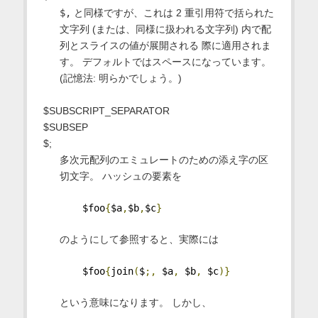
$,
と同様ですが、これは 2 重引用符で括られた
文字列 (または、同様に扱われる文字列) 内で配
列とスライスの値が展開される 際に適用されま
す。 デフォルトではスペースになっています。
(記憶法: 明らかでしょう。)
$SUBSCRIPT_SEPARATOR
$SUBSEP
$;
多次元配列のエミュレートのための添え字の区
切文字。 ハッシュの要素を
    $foo
{
$a
,
$b
,
$c
}
のようにして参照すると、実際には
    $foo
{
join
(
$
;,
 $a
,
 $b
,
 $c
)}
という意味になります。 しかし、