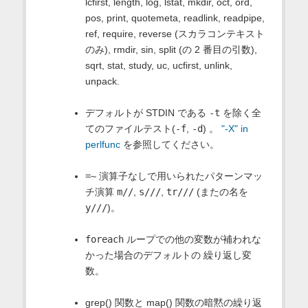
lcfirst, length, log, lstat, mkdir, oct, ord,
pos, print, quotemeta, readlink, readpipe,
ref, require, reverse (スカラコンテキスト
のみ), rmdir, sin, split (の 2 番目の引数),
sqrt, stat, study, uc, ucfirst, unlink,
unpack.
デフォルトが STDIN である
-t
を除く全
てのファイルテスト(
-f
,
-d
) 。
"-X" in
perlfunc
を参照してください。
=~
演算子なしで用いられたパターンマッ
チ演算
m//
,
s///
,
tr///
(またの名を
y///
)。
foreach
ループでの他の変数が補われな
かった場合のデフォルトの 繰り返し変
数。
grep() 関数と map() 関数の暗黙の繰り返