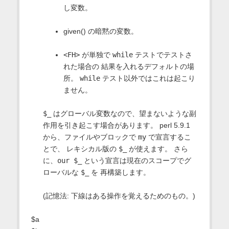
し変数。
given() の暗黙の変数。
<FH>
が単独で
while
テストでテストさ
れた場合の 結果を入れるデフォルトの場
所。
while
テスト以外ではこれは起こり
ません。
$_
はグローバル変数なので、望まないような副
作用を引き起こす場合があります。 perl 5.9.1
から、ファイルやブロックで
my
で宣言するこ
とで、 レキシカル版の
$_
が使えます。 さら
に、
our $_
という宣言は現在のスコープでグ
ローバルな
$_
を 再構築します。
(記憶法: 下線はある操作を覚えるためのもの。)
$a