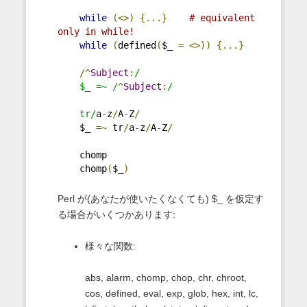
while
(<>)
{...}
# equivalent 
only in while!
while
(
defined
(
$_ 
=
<>))
{...}
/^
Subject
:
/
    $_ =~ /
^
Subject
:
/
    tr/
a
-
z
/
A
-
Z
/
    $_ 
=~
 tr
/
a
-
z
/
A
-
Z
/
    chomp
    chomp
(
$_
)
Perl が(あなたが使いたくなくても) $_ を仮定す
る場合がいくつかあります:
様々な関数:
abs, alarm, chomp, chop, chr, chroot,
cos, defined, eval, exp, glob, hex, int, lc,