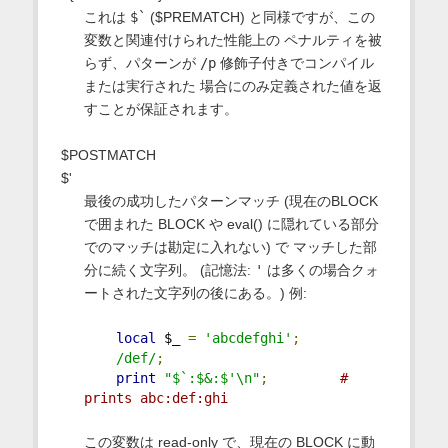
これは
$`
($PREMATCH) と同様ですが、この
変数と関連付けられた性能上の ペナルティを被
らず、パターンが
/p
修飾子付きでコンパイル
または実行された 場合にのみ定義された値を返
すことが保証されます。
$POSTMATCH
$'
最後の成功したパターンマッチ (現在のBLOCK
で囲まれた BLOCK や eval() に隠れている部分
でのマッチは勘定に入れない) で マッチした部
分に続く文字列。 (記憶法:
'
は多くの場合クォ
ートされた文字列の後にある。) 例:
local
 $_ 
=
'abcdefghi'
;
/def/
;
print
"$`:$&:$'\n"
;
# 
prints abc:def:ghi
この変数は read-only で、現在の BLOCK に動