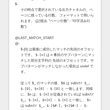
$-
その時点で選択されている出力チャネルの、ペ
ージに残っている行数。 フォーマットで用いら
れます。 (記憶法: "ページ行数" - "印字済み行
数")
@LAST_MATCH_START
@-
$-[0] は最後に成功したマッチの先頭のオフセッ
トです。
$-[
n
]
は
n
番目のサブパターンにマッ
チした部分文字列の 先頭のオフセットです。サ
ブパターンがマッチしなかった場合は undef で
す。
従って $_ のマッチの後、$& は
substr $_,
$-[0], $+[0] - $-[0]
と 一致します。同様
に、$
n
は、
$-[n]
が定義されていれば
substr
$_, $-[n], $+[n] - $-[n]
と一致し、 $+
は
substr $_, $-[$#-], $+[$#-] - $-