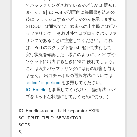
てバッファリングされているかどうかは 関知し
ません。
$|
は Perl が明示的に毎回書き込みの
後に フラッシュするかどうかのみを示します)。
STDOUT は通常では、端末への出力時には行バ
ッファリング、 それ以外ではブロックバッファ
リングであることに注意してください。 これ
は、Perl のスクリプトを rsh 配下で実行して、
実行状況を確認したい場合のように、パイプや
ソケットに出力するときに特に 便利でしょう。
これは入力バッファリングには何の影響も与え
ません。 出力チャネルの選択方法については
"select" in perldoc
を参照してください。
IO::Handle
も参照してください。 (記憶法: パイ
プをホットな状態にしておくために使う。)
IO::Handle->output_field_separator EXPR
$OUTPUT_FIELD_SEPARATOR
$OFS
$,