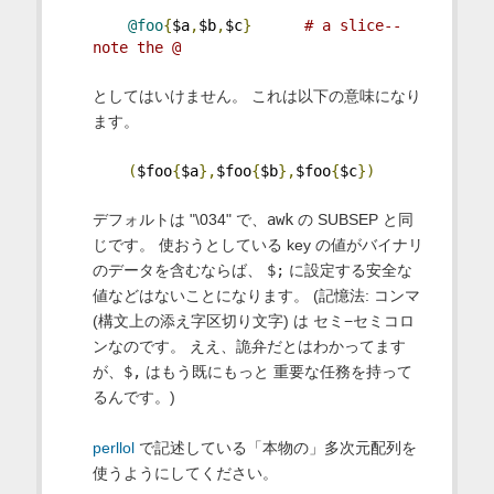
@foo
{
$a
,
$b
,
$c
}
# a slice--
note the @
としてはいけません。 これは以下の意味になり
ます。
(
$foo
{
$a
},
$foo
{
$b
},
$foo
{
$c
})
デフォルトは "\034" で、
awk
の SUBSEP と同
じです。 使おうとしている key の値がバイナリ
のデータを含むならば、
$;
に設定する安全な
値などはないことになります。 (記憶法: コンマ
(構文上の添え字区切り文字) は セミ−セミコロ
ンなのです。 ええ、詭弁だとはわかってます
が、
$,
はもう既にもっと 重要な任務を持って
るんです。)
perllol
で記述している「本物の」多次元配列を
使うようにしてください。