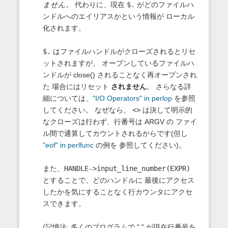
ません
。 代わりに、現在
$.
がどのファイルハ
ンドルへのエイリアスかという情報が ローカル
化されます。
$.
はファイルハンドルがクローズされるとリセ
ットされますが、 オープンしているファイルハ
ンドルが close() されることなく再オープンされ
た 場合にはリセット
されません
。 さらなる詳
細については、
"I/O Operators" in perlop
を参照
してください。 なぜなら、
<>
は決して明示的
なクローズは行わず、行番号は ARGV の ファイ
ル間で通算してカウントされるからです(但し
"eof" in perlfunc
の例を 参照してください)。
また、
HANDLE->input_line_number(EXPR)
とすることで、どのハンドルに 最後にアクセス
したかを気にすることなく行カウンタにアクセ
スできます。
(記憶法: 多くのプログラムで "." が現在行番号を