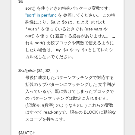
$b
sort() を使うときの特殊パッケージ変数です;
"sort" in perlfunc
を 参照してください。 この特
殊性により、$a と $b は、たとえ
strict
'vars'
を使っているときでも (use vars や
our() を使って) 宣言する必要がありません。 こ
れを sort() 比較ブロックや関数で使えるように
したい場合は、
my $a
や
my $b
としてレキシ
カル化しないでください。
$<
digits
> ($1, $2, ...)
最後に成功したパターンマッチングで対応する
括弧のサブパターンにマッチングした 文字列が
入っているが、既に抜けてしまったブロックで
の パターンマッチングは勘定に入れません。
(記憶法: \(数字) のようなもの。) これらの変数
はすべて read-onlyで、現在の BLOCK に動的な
スコープを持ちます。
$MATCH