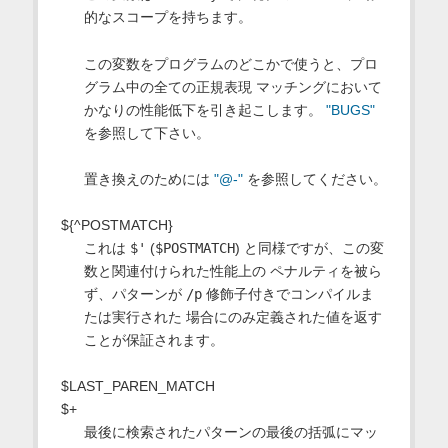
的なスコープを持ちます。
この変数をプログラムのどこかで使うと、プロ
グラム中の全ての正規表現 マッチングにおいて
かなりの性能低下を引き起こします。
"BUGS"
を参照して下さい。
置き換えのためには
"@-"
を参照してください。
${^POSTMATCH}
これは
$'
(
$POSTMATCH
) と同様ですが、この変
数と関連付けられた性能上の ペナルティを被ら
ず、パターンが
/p
修飾子付きでコンパイルま
たは実行された 場合にのみ定義された値を返す
ことが保証されます。
$LAST_PAREN_MATCH
$+
最後に検索されたパターンの最後の括弧にマッ