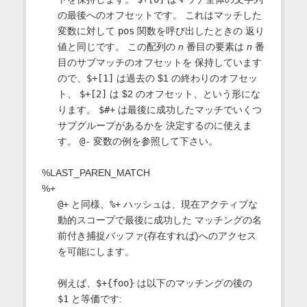
の最後へのオフセットです。 これはマッチした
変数に対して
pos
関数を呼び出したときの 返り
値と同じです。 この配列の
n
番目の要素は
n
番
目のサブマッチのオフセットを 保持しています
ので、
$+[1]
は過去の $1 の終わりのオフセッ
ト、
$+[2]
は $2 のオフセット、という形にな
ります。
$#+
は最後に成功したマッチでいくつ
サブグループがあるかを 決定するのに使えま
す。
@-
変数の例を参照して下さい。
%LAST_PAREN_MATCH
%+
@+
と同様、
%+
ハッシュは、現在アクティブな
動的スコープで最後に成功した マッチングの名
前付き捕捉バッファ(存在すれば)へのアクセス
を可能にします。
例えば、
$+{foo}
は以下のマッチングの後の
$1
と等価です: