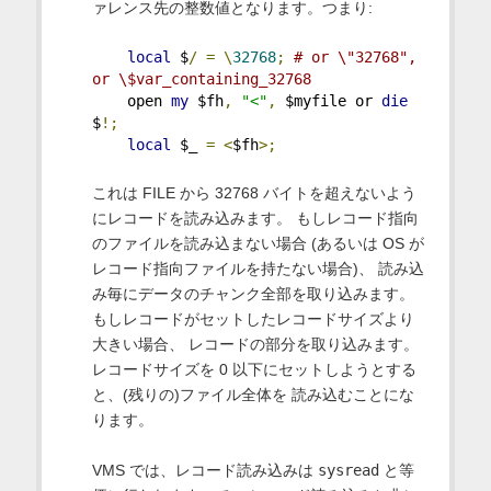
ァレンス先の整数値となります。つまり:
local
 $
/
=
\
32768
;
# or \"32768", 
or \$var_containing_32768
    open 
my
 $fh
,
"<"
,
 $myfile or 
die
$
!;
local
 $_ 
=
<
$fh
>;
これは FILE から 32768 バイトを超えないよう
にレコードを読み込みます。 もしレコード指向
のファイルを読み込まない場合 (あるいは OS が
レコード指向ファイルを持たない場合)、 読み込
み毎にデータのチャンク全部を取り込みます。
もしレコードがセットしたレコードサイズより
大きい場合、 レコードの部分を取り込みます。
レコードサイズを 0 以下にセットしようとする
と、(残りの)ファイル全体を 読み込むことにな
ります。
VMS では、レコード読み込みは
sysread
と等