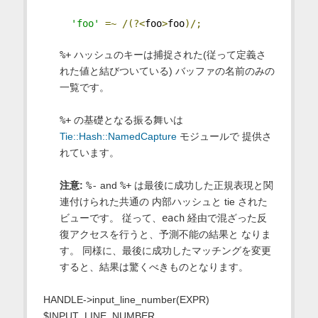
'foo'
=~
/(?<
foo
>
foo
)/;
%+
ハッシュのキーは捕捉された(従って定義さ
れた値と結びついている) バッファの名前のみの
一覧です。
%+
の基礎となる振る舞いは
Tie::Hash::NamedCapture
モジュールで 提供さ
れています。
注意:
%-
and
%+
は最後に成功した正規表現と関
連付けられた共通の 内部ハッシュと tie された
ビューです。 従って、
each
経由で混ざった反
復アクセスを行うと、予測不能の結果と なりま
す。 同様に、最後に成功したマッチングを変更
すると、結果は驚くべきものとなります。
HANDLE->input_line_number(EXPR)
$INPUT_LINE_NUMBER