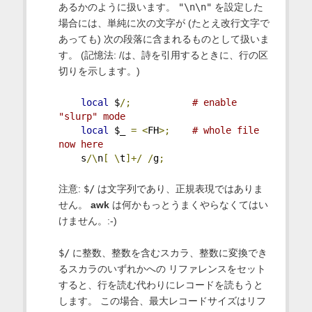
あるかのように扱います。
"\n\n"
を設定した
場合には、単純に次の文字が (たとえ改行文字で
あっても) 次の段落に含まれるものとして扱いま
す。 (記憶法: /は、詩を引用するときに、行の区
切りを示します。)
local
 $
/;
# enable 
"slurp" mode
local
 $_ 
=
<
FH
>;
# whole file 
now here
    s
/\
n
[
\
t
]+/
/
g
;
注意:
$/
は文字列であり、正規表現ではありま
せん。
awk
は何かもっとうまくやらなくてはい
けません。:-)
$/
に整数、整数を含むスカラ、整数に変換でき
るスカラのいずれかへの リファレンスをセット
すると、行を読む代わりにレコードを読もうと
します。 この場合、最大レコードサイズはリフ