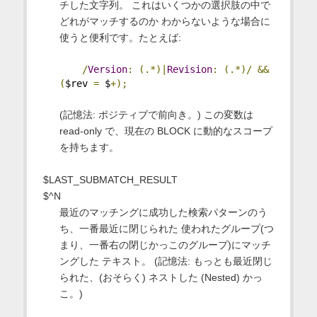
チした文字列。 これはいくつかの選択肢の中で
どれがマッチするのか わからないような場合に
使うと便利です。たとえば:
/
Version
:
(.*)|
Revision
:
(.*)/
&&
(
$rev 
=
 $
+);
(記憶法: ポジティブで前向き。) この変数は
read-only で、現在の BLOCK に動的なスコープ
を持ちます。
$LAST_SUBMATCH_RESULT
$^N
最近のマッチングに成功した検索パターンのう
ち、一番最近に閉じられた 使われたグループ(つ
まり、一番右の閉じかっこのグループ)にマッチ
ングした テキスト。 (記憶法: もっとも最近閉じ
られた、(おそらく) ネストした (Nested) かっ
こ。)