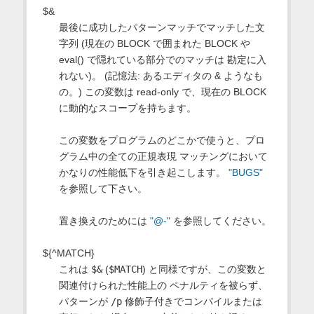
$&
最後に成功したパターンマッチでマッチした文
字列 (現在の BLOCK で囲まれた BLOCK や
eval() で隠れている部分でのマッチは 勘定に入
れない)。 (記憶法: あるエディタの & ようなも
の。) この変数は read-only で、現在の BLOCK
に動的なスコープを持ちます。
この変数をプログラムのどこかで使うと、プロ
グラム中の全ての正規表現 マッチングにおいて
かなりの性能低下を引き起こします。
"BUGS"
を参照して下さい。
置き換えのためには
"@-"
を参照してください。
${^MATCH}
これは
$&
(
$MATCH
) と同様ですが、この変数と
関連付けられた性能上の ペナルティを被らず、
パターンが
/p
修飾子付きでコンパイルまたは