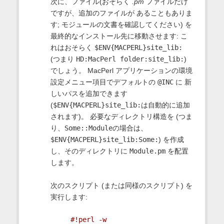
次に、ファイル(おそらく
.pm
ファイルだけ
ですが、追加のファイルが あることもありま
す; モジュールの文書を確認してください) を
最終的なインストール先に移動させます: こ
れはおそらく
$ENV{MACPERL}site_lib:
(つまり
HD:MacPerl folder:site_lib:
)
でしょう。 MacPerl アプリケーションの環境
設定メニュー項目でデフォルトの
@INC
に 新
しいパスを追加できます
(
$ENV{MACPERL}site_lib:
は自動的に追加
されます)。 必要なディレクトリ構造を (つま
り、
Some::Module
の場合は、
$ENV{MACPERL}site_lib:Some:
) を作成
し、そのディレクトリに
Module.pm
を配置
します。
次のスクリプト (または同様のスクリプト) を
実行します:
#!perl -w