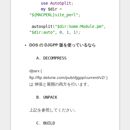
use
AutoSplit
;
my
 $dir 
=
"${MACPERL}site_perl"
;
 autosplit
(
"$dir:Some:Module.pm"
,
"$dir:auto"
,
0
,
1
,
1
);
DOS の DJGPP 版を使っているなら
   A
.
 DECOMPRESS
djtarx (
ftp://ftp.delorie.com/pub/djgpp/current/v2/ )
は 伸張と展開の両方を行います。
   B
.
 UNPACK
上記を参照してください。
   C
.
 BUILD