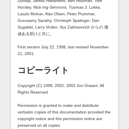
Dunlop, Jarkko Hietaniemi, Ben Holzman, Tom
Horsley, Nick Ing-Simmons, Tuomas J. Lukka,
Laszlo Molnar, Alan Olsen, Peter Prymmer,
Gurusamy Sarathy, Christoph Spalinger, Dan
Sugalski, Larry Virden, Ilya Zakharevich からの 価
値ある助けと共に。
First version July 22, 1998; last revised November
21, 2001.
コピーライト
Copyright (C) 1998, 2002, 2003 Jon Orwant. All
Rights Reserved.
Permission is granted to make and distribute
verbatim copies of this documentation provided the
copyright notice and this permission notice are
preserved on all copies.