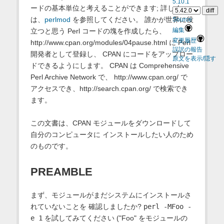
5.10.1
ードの基本単位と考えることができます; 詳しく
は、
perlmod
を参照してください。 誰かが世界に役
Source
立つと思う Perl コードの塊を作成したら、
編集
変更履歴
http://www.cpan.org/modules/04pause.html に Perl
誤訳の報告
開発者として登録し、 CPAN にコードをアップロー
原文を表示/隠す
ドできるようにします。 CPAN は Comprehensive
Perl Archive Network で、 http://www.cpan.org/ で
アクセスでき、http://search.cpan.org/ で検索でき
ます。
この文書は、CPAN モジュールをダウンロードして
自分のコンピュータに インストールしたい人のため
のものです。
PREAMBLE
まず、モジュールがまだシステムにインストールさ
れていないことを 確認しましたか?
perl -MFoo -
e 1
を試してみてください ("Foo" をモジュールの