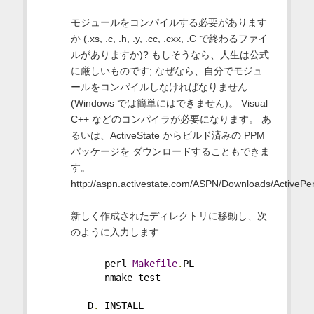
モジュールをコンパイルする必要があります
か (.xs, .c, .h, .y, .cc, .cxx, .C で終わるファイ
ルがありますか)? もしそうなら、人生は公式
に厳しいものです; なぜなら、自分でモジュ
ールをコンパイルしなければなりません
(Windows では簡単にはできません)。 Visual
C++ などのコンパイラが必要になります。 あ
るいは、ActiveState からビルド済みの PPM
パッケージを ダウンロードすることもできま
す。
http://aspn.activestate.com/ASPN/Downloads/ActivePe
新しく作成されたディレクトリに移動し、次
のように入力します:
      perl 
Makefile
.
PL
      nmake test
   D
.
 INSTALL