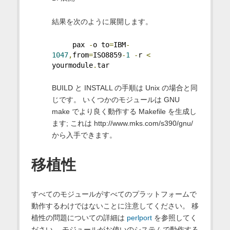
結果を次のように展開します。
     pax 
-
o to
=
IBM
-
1047
,
from
=
ISO8859
-
1
-
r 
<
yourmodule
.
tar
BUILD と INSTALL の手順は Unix の場合と同
じです。 いくつかのモジュールは GNU
make でより良く動作する Makefile を生成し
ます; これは http://www.mks.com/s390/gnu/
から入手できます。
移植性
すべてのモジュールがすべてのプラットフォームで
動作するわけではないことに注意してください。 移
植性の問題についての詳細は
perlport
を参照してく
ださい。 モジュールがお使いのシステムで動作する