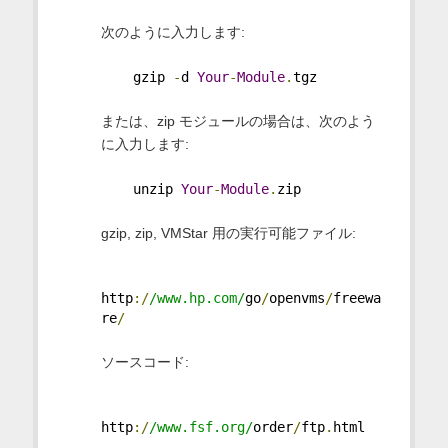
次のように入力します:
    gzip 
-
d 
Your
-
Module
.
tgz
または、zip モジュールの場合は、次のよう
に入力します:
    unzip 
Your
-
Module
.
zip
gzip, zip, VMStar 用の実行可能ファイル:
http
:/
/www.hp.com/
go
/
openvms
/
freewa
re
/
ソースコード:
http
:/
/www.fsf.org/
order
/
ftp
.
html