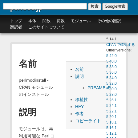
perldoc.jp
検索
Google検索
トップ
本体
関数
変数
モジュール
その他の翻訳
翻訳者
このサイトについて
5.14.1
CPANで確認する
Other versions:
5.42.0
名前
5.40.0
5.38.0
名前
5.36.0
説明
5.34.0
perlmodinstall -
5.32.0
CPAN モジュール
PREAMBLE
5.30.0
のインストール
5.28.0
移植性
5.26.1
5.24.1
HEY
説明
5.22.1
作者
5.20.1
コピーライト
5.18.1
5.16.1
モジュールは、再
5.12.1
利用可能な Perl コ