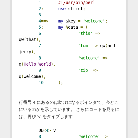
1
#!/usr/bin/perl
2
:
use
 strict
;
3
4
==>
my
 $key 
=
'welcome'
;
5
:
my
%
data 
=
(
6
'this'
=>
qw
(
that
),
7
'tom'
=>
 qw
(
and 
jerry
),
8
'welcome'
=>
q
(
Hello
World
),
9
'zip'
=>
q
(
welcome
),
10
);
行番号 4 にあるのは助けになるポインタで、今どこ
にいるのかを示しています。 さらにコードを見るに
は、再び 'v' をタイプします:
        DB
<
4
>
 v
8
'welcome'
=>