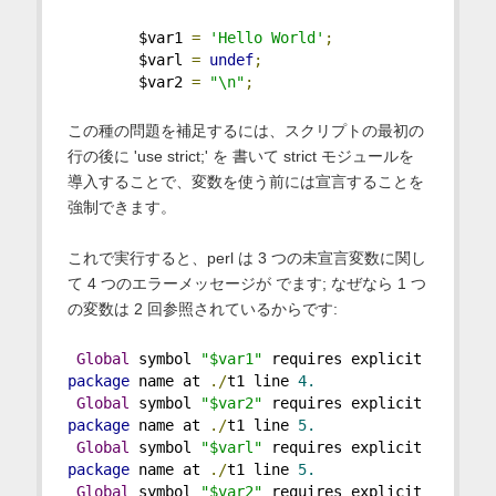
        $var1 
=
'Hello World'
;
        $varl 
=
undef
;
        $var2 
=
"\n"
;
この種の問題を補足するには、スクリプトの最初の
行の後に 'use strict;' を 書いて strict モジュールを
導入することで、変数を使う前には宣言することを
強制できます。
これで実行すると、perl は 3 つの未宣言変数に関し
て 4 つのエラーメッセージが でます; なぜなら 1 つ
の変数は 2 回参照されているからです:
Global
 symbol 
"$var1"
 requires explicit 
package
 name at 
./
t1 line 
4.
Global
 symbol 
"$var2"
 requires explicit 
package
 name at 
./
t1 line 
5.
Global
 symbol 
"$varl"
 requires explicit 
package
 name at 
./
t1 line 
5.
Global
 symbol 
"$var2"
 requires explicit 