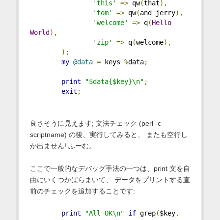
'this'
=>
 qw
(
that
),
'tom'
=>
 qw
(
and jerry
),
'welcome'
=>
 q
(
Hello
World
),
'zip'
=>
 q
(
welcome
),
);
my
@data
=
 keys 
%
data
;
print
"$data{$key}\n"
;
exit
;
良さそうに見えます; 文法チェック (perl -c
scriptname) の後、実行してみると、 またも空行し
か出ません! ふーむ。
ここで一般的なデバッグ手法の一つは、print 文を自
由にいくつかばらまいて、 データをプリントする直
前のチェックを追加することです:
print
"All OK\n"
if
 grep
(
$key
,