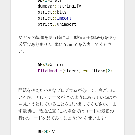
        DB
<
2
>
S str 
        dumpvar
::
stringify
        strict
::
bits
        strict
::
import
        strict
::
unimport  
X' とその親類を使う時には、型指定子($@%)を使う
必要はありません; 単に 'name' を入力してくださ
い:
        DM
<
3
>
X 
~
err
FileHandle
(
stderr
)
=>
 fileno
(
2
)
問題を抱えた小さなプログラムがあって、今どこに
いるか、そしてデータが どのようにあっているのか
を見ようとしていることを思い出してください。 ま
ず最初に、現在位置 (この場合ではコードの最初の
行) のコードを見てみましょう; '
v
' を使います:
        DB
<
4
>
 v