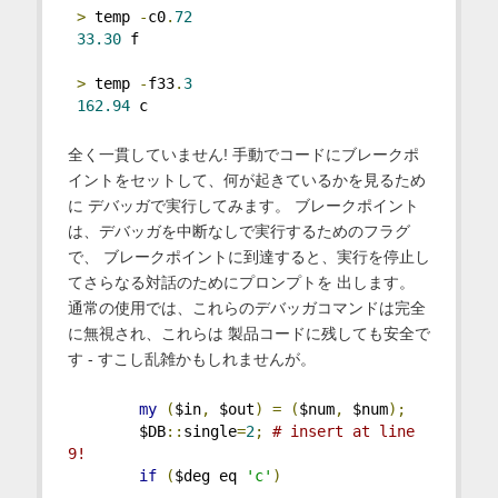
>
 temp 
-
c0
.
72
33.30
 f
>
 temp 
-
f33
.
3
162.94
 c
全く一貫していません! 手動でコードにブレークポ
イントをセットして、何が起きているかを見るため
に デバッガで実行してみます。 ブレークポイント
は、デバッガを中断なしで実行するためのフラグ
で、 ブレークポイントに到達すると、実行を停止し
てさらなる対話のためにプロンプトを 出します。
通常の使用では、これらのデバッガコマンドは完全
に無視され、これらは 製品コードに残しても安全で
す - すこし乱雑かもしれませんが。
my
(
$in
,
 $out
)
=
(
$num
,
 $num
);
        $DB
::
single
=
2
;
# insert at line 
9!
if
(
$deg eq 
'c'
)
...