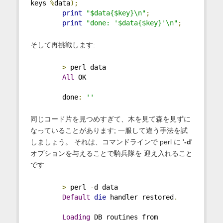
keys 
%
data
);
print
"$data{$key}\n"
;
print
"done: '$data{$key}'\n"
;
そして再挑戦します:
>
 perl data
All
 OK     
        done
:
''
同じコード片を見つめすぎて、木を見て森を見ずに
なっていることがあります; 一服して違う手法を試
しましょう。 それは、コマンドラインで perl に '
-d
'
オプションを与えることで騎兵隊を 迎え入れること
です:
>
 perl 
-
d data 
Default
die
 handler restored
.
Loading
 DB routines from 