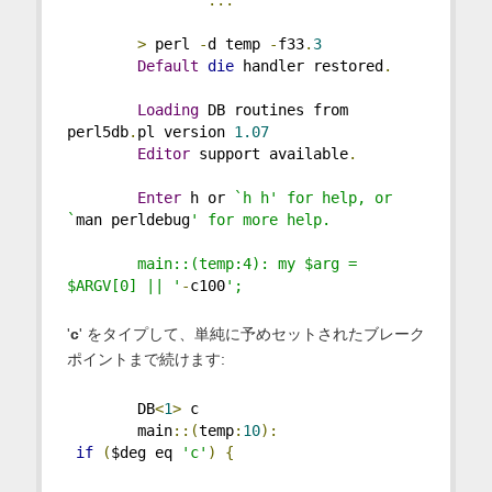
>
 perl 
-
d temp 
-
f33
.
3
Default
die
 handler restored
.
Loading
 DB routines from 
perl5db
.
pl version 
1.07
Editor
 support available
.
Enter
 h or 
`h h' for help, or 
`
man perldebug
' for more help.
        main::(temp:4): my $arg = 
$ARGV[0] || '
-
c100
';     
'
c
' をタイプして、単純に予めセットされたブレーク
ポイントまで続けます:
        DB
<
1
>
 c
        main
::(
temp
:
10
):
if
(
$deg eq 
'c'
)
{