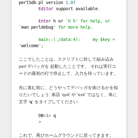
perl5db
.
pl version 
1.07
Editor
 support available
.
Enter
 h or 
`h h' for help, or 
`
man perldebug
' for more help.
        main::(./data:4):     my $key = 
'
welcome
';   
ここでしたことは、スクリプトに対して組み込み
perl デバッガを 起動したことです。 それは実行コ
ードの最初の行で停止して、入力を待っています。
先に進む前に、どうやってデバッガを抜けるかを知
りたいでしょう: 単語 'quit' や 'exit' ではなく、単に
文字 '
q
' をタイプしてください:
        DB
<
1
>
 q
>
これで、再びホームグラウンドに戻ってきます。