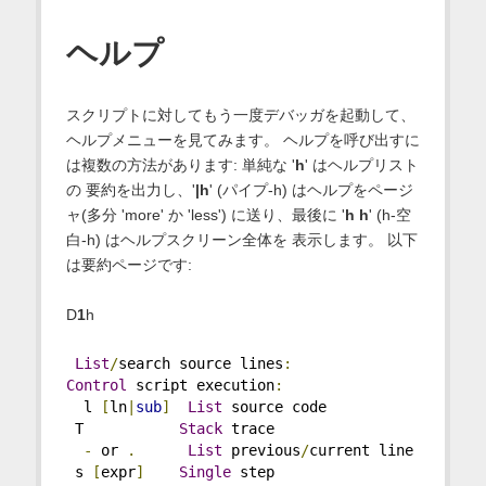
ヘルプ
スクリプトに対してもう一度デバッガを起動して、
ヘルプメニューを見てみます。 ヘルプを呼び出すに
は複数の方法があります: 単純な '
h
' はヘルプリスト
の 要約を出力し、'
|h
' (パイプ-h) はヘルプをページ
ャ(多分 'more' か 'less') に送り、最後に '
h h
' (h-空
白-h) はヘルプスクリーン全体を 表示します。 以下
は要約ページです:
D
1
h
List
/
search source lines
:
Control
 script execution
:
  l 
[
ln
|
sub
]
List
 source code           
 T           
Stack
 trace
-
 or 
.
List
 previous
/
current line 
 s 
[
expr
]
Single
 step