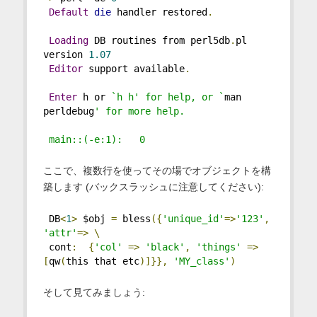
Default
die
 handler restored
.
Loading
 DB routines from perl5db
.
pl 
version 
1.07
Editor
 support available
.
Enter
 h or 
`h h' for help, or `
man 
perldebug
' for more help.
 main::(-e:1):   0
ここで、複数行を使ってその場でオブジェクトを構
築します (バックスラッシュに注意してください):
 DB
<
1
>
 $obj 
=
 bless
({
'unique_id'
=>
'123'
,
'attr'
=>
\
 cont
:
{
'col'
=>
'black'
,
'things'
=>
[
qw
(
this that etc
)]}},
'MY_class'
)
そして見てみましょう: