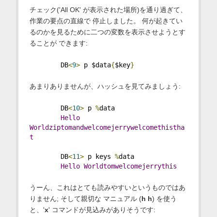
チェック('All OK' が表示された場所)を通り過ぎて、
作業の要点の直線で 停止しました。 何が起きてい
るのかを見るために二つの変数を表示させようとす
ることが できます:
        DB
<
9
>
 p $data
{
$key
}
あまりありませんが、ハッシュを見てみましょう:
        DB
<
10
>
 p 
%
data
Hello
Worldziptomandwelcomejerrywelcomethistha
t
        DB
<
11
>
 p keys 
%
data
Hello
Worldtomwelcomejerrythis
うーん、これはとても読みやすいというものではあ
りません; そして親切な マニュアル (
h h
) を使う
と、'
x
' コマンドが見込みがありそうです: