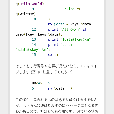
q
(
Hello
World
),
9
'zip'
=>
q
(
welcome
),
10
);
11
:
my
@data
=
 keys 
%
data
;
12
:
print
"All OK\n"
if
grep
(
$key
,
 keys 
%
data
);
13
:
print
"$data{$key}\n"
;
14
:
print
"done: 
'$data{$key}'\n"
;
15
:
exit
;
そしてもし行番号 5 を再び見たいなら、'l 5' をタイ
プします (空白に注意してください):
        DB
<
4
>
 l 
5
5
:
my
%
data 
=
(
この場合、見られるものはあまり多くはありません
が、もちろん普通は見渡すのに 何ページにもなる内
容があるので、'l' はとても有用です。 見ている場所