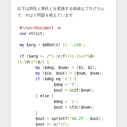
以下は摂氏と華氏とを変換する単純なプログラム
で、やはり問題を抱えています:
#!/usr/bin/perl -w
use
 strict
;
my
 $arg 
=
 $ARGV
[
0
]
||
'-c20'
;
if
(
$arg 
=~
/^\-(
c
|
f
)((\-|\+)*\
d
+
(\.\
d
+)*)
$
/)
{
my
(
$deg
,
 $num
)
=
(
$1
,
 $2
);
my
(
$in
,
 $out
)
=
(
$num
,
 $num
);
if
(
$deg eq 
'c'
)
{
                $deg 
=
'f'
;
                $out 
=
&
c2f
(
$num
);
}
 else 
{
                $deg 
=
'c'
;
                $out 
=
&
f2c
(
$num
);
}
        $out 
=
 sprintf
(
'%0.2f'
,
 $out
);
        $out 
=~
 s
/^((\-