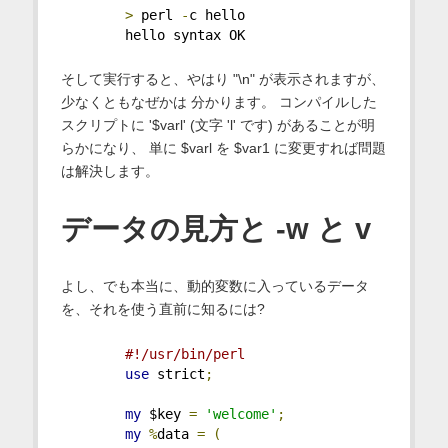
>
 perl 
-
c hello
        hello syntax OK 
そして実行すると、やはり "\n" が表示されますが、
少なくともなぜかは 分かります。 コンパイルした
スクリプトに '$varl' (文字 'l' です) があることが明
らかになり、 単に $varl を $var1 に変更すれば問題
は解決します。
データの見方と -w と v
よし、でも本当に、動的変数に入っているデータ
を、それを使う直前に知るには?
#!/usr/bin/perl 
use
 strict
;
my
 $key 
=
'welcome'
;
my
%
data 
=
(