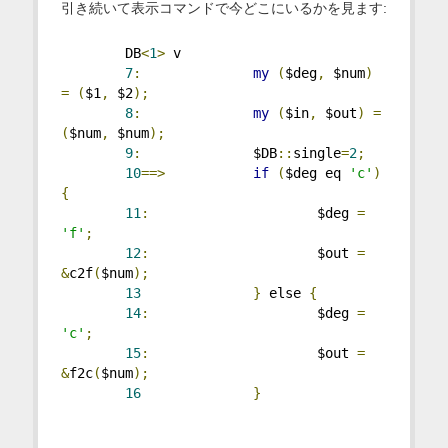
引き続いて表示コマンドで今どこにいるかを見ます:
        DB
<
1
>
 v
7
:
my
(
$deg
,
 $num
)
=
(
$1
,
 $2
);
8
:
my
(
$in
,
 $out
)
=
(
$num
,
 $num
);
9
:
              $DB
::
single
=
2
;
10
==>
if
(
$deg eq 
'c'
)
{
11
:
                     $deg 
=
'f'
;
12
:
                     $out 
=
&
c2f
(
$num
);
13
}
 else 
{
14
:
                     $deg 
=
'c'
;
15
:
                     $out 
=
&
f2c
(
$num
);
16
}