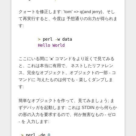
クォートを修正します: 'tom' => q(and jerry)、そし
て再実行すると、今度は 予想通りの出力が得られま
す:
>
 perl 
-
w data
Hello
World
ここにいる間に '
x
' コマンドをより近くで見てみる
と、これは本当に有用で、 ネストしたリファレン
ス、完全なオブジェクト、オブジェクトの一部 - コ
マンドに 与えたものは何でも - 楽しくダンプしま
す:
簡単なオブジェクトを作って、見てみましょう; ま
ずデバッガを起動します: これは STDIN から何らか
の形の入力を要求するので、何か無害なもの - ゼロ
- を 入力します:
>
 perl 
-
de 
0