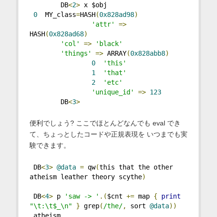
        DB
<
2
>
 x $obj
0
  MY_class
=
HASH
(
0x828ad98
)
'attr'
=>
HASH
(
0x828ad68
)
'col'
=>
'black'
'things'
=>
 ARRAY
(
0x828abb8
)
0
'this'
1
'that'
2
'etc'
'unique_id'
=>
123
        DB
<
3
>
便利でしょう? ここでほとんどなんでも eval でき
て、ちょっとしたコードや正規表現を いつまでも実
験できます。
 DB
<
3
>
@data
=
 qw
(
this that the other 
atheism leather theory scythe
)
 DB
<
4
>
 p 
'saw -> '
.(
$cnt 
+=
 map 
{
print
"\t:\t$_\n"
}
 grep
(
/the/
,
 sort 
@data
))
 atheism