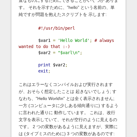
直なものにするためにできることがいくつか ありま
す。 それを示すために、"hello" という名前の、単
純ですが問題を抱えたスクリプトを 示します:
#!/usr/bin/perl
        $var1 
=
'Hello World'
;
# always 
wanted to do that :-)
        $var2 
=
"$varl\n"
;
print
 $var2
;
exit
;
これはエラーなくコンパイルおよび実行されます
が、おそらく想定したことは 起きないでしょう; す
なわち、"Hello World\n" とは全く表示されません;
一方 (コンピュータに少しある傾向通りに) するよう
に言われた通りに 動作しています。 これは、改行
文字を表示していて、それが空行のように見えるの
です。 2 つの変数があるように見えますが、実際に
は (タイプミスのために) 3 つの変数があるのです: