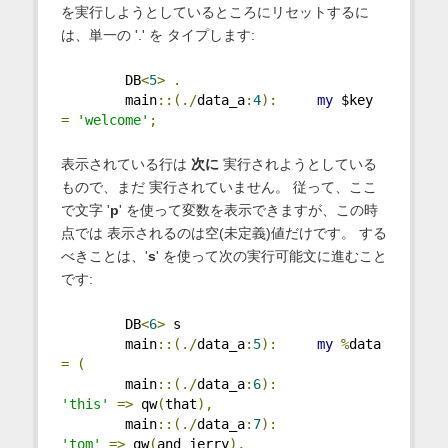
を実行しようとしているところにリセットするに
は、単一の '.' を タイプします:
        DB
<
5
>
.
        main
::(./
data_a
:
4
):
my
 $key 
=
'welcome'
;
表示されている行は
次に
実行されようとしている
もので、まだ 実行されていません。 従って、ここ
で文字 '
p
' を使って変数を表示できますが、この時
点では 表示されるのは空(未定義)値だけです。 する
べきことは、'
s
' を使って次の実行可能文に進むこと
です:
        DB
<
6
>
 s
        main
::(./
data_a
:
5
):
my
%
data 
=
(
        main
::(./
data_a
:
6
):
'this'
=>
 qw
(
that
),
        main
::(./
data_a
:
7
):
'tom'
=>
 qw
(
and jerry
),