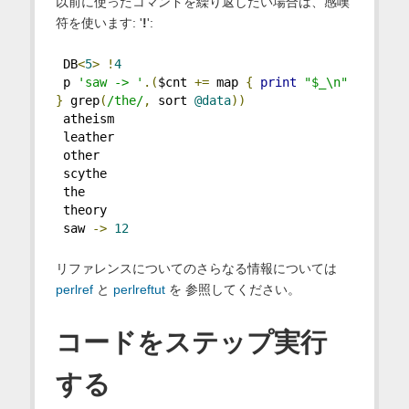
以前に使ったコマンドを繰り返したい場合は、感嘆
符を使います: '
!
':
 DB
<
5
>
!
4
 p 
'saw -> '
.(
$cnt 
+=
 map 
{
print
"$_\n"
}
 grep
(
/the/
,
 sort 
@data
))
 atheism
 leather
 other
 scythe
 the
 theory
 saw 
->
12
リファレンスについてのさらなる情報については
perlref
と
perlreftut
を 参照してください。
コードをステップ実行
する