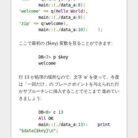
        main
::(./
data_a
:
8
):
'welcome'
=>
 q
(
Hello
World
),
        main
::(./
data_a
:
9
):
'zip'
=>
 q
(
welcome
),
        main
::(./
data_a
:
10
):
);
ここで最初の ($key) 変数を見ることができます:
        DB
<
7
>
 p $key 
        welcome 
行 13 が処理の場所なので、文字 '
c
' を使って、今度
は「一回だけ」の ブレークポイントを与えられた行
かサブルーチンに挿入することでそこまで 進めてい
きましょう:
        DB
<
8
>
 c 
13
All
 OK
        main
::(./
data_a
:
13
):
print
"$data{$key}\n"
;