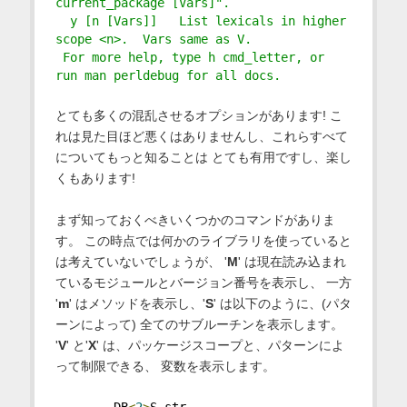
current_package [Vars]".
  y [n [Vars]]   List lexicals in higher 
scope <n>.  Vars same as V.
 For more help, type h cmd_letter, or 
run man perldebug for all docs. 
とても多くの混乱させるオプションがあります! こ
れは見た目ほど悪くはありませんし、これらすべて
についてもっと知ることは とても有用ですし、楽し
くもあります!
まず知っておくべきいくつかのコマンドがありま
す。 この時点では何かのライブラリを使っていると
は考えていないでしょうが、 '
M
' は現在読み込まれ
ているモジュールとバージョン番号を表示し、 一方
'
m
' はメソッドを表示し、'
S
' は以下のように、(パタ
ーンによって) 全てのサブルーチンを表示します。
'
V
' と'
X
' は、パッケージスコープと、パターンによ
って制限できる、 変数を表示します。