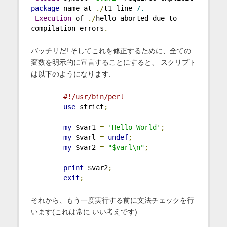
package
 name at 
./
t1 line 
7.
Execution
 of 
./
hello aborted due to 
compilation errors
.
バッチリだ! そしてこれを修正するために、全ての
変数を明示的に宣言することにすると、 スクリプト
は以下のようになります:
#!/usr/bin/perl
use
 strict
;
my
 $var1 
=
'Hello World'
;
my
 $varl 
=
undef
;
my
 $var2 
=
"$varl\n"
;
print
 $var2
;
exit
;
それから、もう一度実行する前に文法チェックを行
います(これは常に いい考えです):