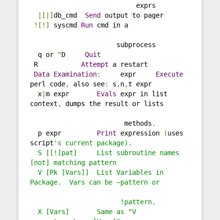
                           exprs
|[|]
db_cmd  
Send
 output to pager       
![!]
 syscmd 
Run
 cmd in a
                      subprocess
  q or 
^
D     
Quit
 R           
Attempt
 a restart
Data
Examination
:
     expr     
Execute
perl code
,
 also see
:
 s
,
n
,
t expr
  x
|
m expr       
Evals
 expr in list 
context
,
 dumps the result or lists
                        methods
.
  p expr         
Print
 expression 
(
uses 
script
's current package).
  S [[!]pat]     List subroutine names 
[not] matching pattern
  V [Pk [Vars]]  List Variables in 
Package.  Vars can be ~pattern or
                       !pattern.
  X [Vars]       Same as "V 