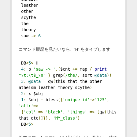
 leather
 other
 scythe
 the
 theory
 saw 
->
6
コマンド履歴を見たいなら、'
H
' をタイプします:
 DB
<
5
>
 H
4
:
 p 
'saw -> '
.(
$cnt 
+=
 map 
{
print
"\t:\t$_\n"
}
 grep
(
/the/
,
 sort 
@data
))
3
:
@data
=
 qw
(
this that the other 
atheism leather theory scythe
)
2
:
 x $obj
1
:
 $obj 
=
 bless
({
'unique_id'
=>
'123'
,
'attr'
=>
{
'col'
=>
'black'
,
'things'
=>
[
qw
(
this 
that etc
)]}},
'MY_class'
)
 DB
<
5
>