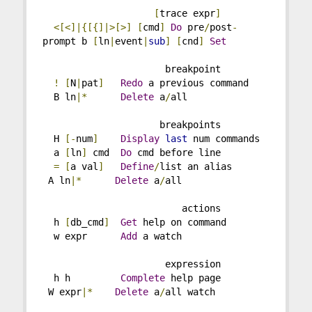
[
trace expr
]
<[<]|{[{]|>[>]
[
cmd
]
Do
 pre
/
post
-
prompt b 
[
ln
|
event
|
sub
]
[
cnd
]
Set
                      breakpoint
!
[
N
|
pat
]
Redo
 a previous command   
  B ln
|*
Delete
 a
/
all
                     breakpoints
  H 
[-
num
]
Display
last
 num commands 
  a 
[
ln
]
 cmd  
Do
 cmd before line
=
[
a val
]
Define
/
list an alias       
 A ln
|*
Delete
 a
/
all
                         actions
  h 
[
db_cmd
]
Get
 help on command       
  w expr      
Add
 a watch
                      expression
  h h         
Complete
 help page         
 W expr
|*
Delete
 a
/
all watch