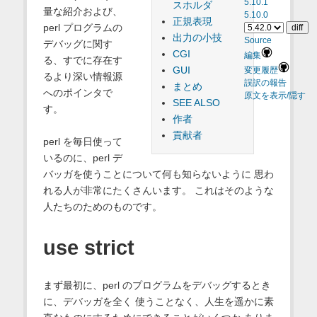
5.10.1
スホルダ
量な紹介および、
5.10.0
正規表現
perl プログラムの
出力の小技
Source
デバッグに関す
CGI
編集
る、すでに存在す
GUI
変更履歴
るより深い情報源
誤訳の報告
まとめ
へのポインタで
原文を表示/隠す
SEE ALSO
す。
作者
貢献者
perl を毎日使って
いるのに、perl デ
バッガを使うことについて何も知らないように 思わ
れる人が非常にたくさんいます。 これはそのような
人たちのためのものです。
use strict
まず最初に、perl のプログラムをデバッグするとき
に、デバッガを全く 使うことなく、人生を遥かに素