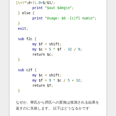
|\+)*\
d
+)\
.0+
$
/
$1
/;
print
"$out $deg\n"
;
}
 else 
{
print
"Usage: $0 -[c|f] num\n"
;
}
exit
;
sub
 f2c 
{
my
 $f 
=
 shift
;
my
 $c 
=
5
*
 $f 
-
32
/
9
;
        return $c
;
}
sub
 c2f 
{
my
 $c 
=
 shift
;
my
 $f 
=
9
*
 $c 
/
5
+
32
;
        return $f
;
}
なぜか、華氏から摂氏への変換は推測される結果を
返すのに失敗します。 以下はどうなるかです: