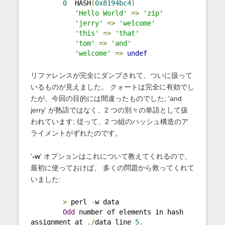
0
  HASH
(
0x8194bc4
)
'Hello World'
=>
'zip'
'jerry'
=>
'welcome'
'this'
=>
'that'
'tom'
=>
'and'
'welcome'
=>
undef
リファレンスが完全にダンプされて、ついに扱って
いるものが見えました。 クォートは完全に有効でし
たが、今回の目的には間違ったものでした; 'and
jerry' が熟語ではなく、2 つの別々の単語として扱
われています; 従って、2 つ組のハッシュ構造のア
ライメントがずれたのです。
'
-w
' オプションはこれについて教えてくれるので、
最初に使っておけば、 多くの問題から救ってくれて
いました:
>
 perl 
-
w data
Odd
 number of elements in hash 
assignment at 
./
data line 
5.