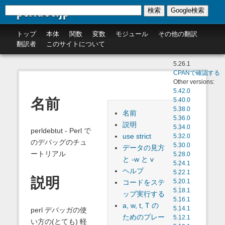
perldoc.jp
検索
Google検索
トップ
本体
関数
変数
モジュール
その他の翻訳
翻訳者
このサイトについて
5.26.1
CPANで確認する
Other versions:
5.42.0
名前
5.40.0
5.38.0
名前
5.36.0
説明
5.34.0
perldebtut - Perl で
use strict
5.32.0
のデバッグのチュ
5.30.0
データの見方
ートリアル
5.28.0
と -w と v
5.24.1
ヘルプ
5.22.1
説明
コードをステ
5.20.1
5.18.1
ップ実行する
5.16.1
a, w, t, T の
5.14.1
perl デバッガの使
ためのプレー
5.12.1
い方の(とても) 軽