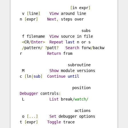
[
in expr
]
  v 
[
line
]
View
 around line           
 n 
[
expr
]
Next
,
 steps over
                            subs
  f filename  
View
 source in file       
<
CR
/
Enter
>
Repeat
last
 n or s
/
pattern
/
?
patt
?
Search
 forw
/
backw   
 r           
Return
 from
                      subroutine
  M           
Show
 module versions       
 c 
[
ln
|
sub
]
Continue
until
                        position
Debugger
 controls
:
  L           
List
 break
/watch/
                         actions
  o 
[...]
Set
 debugger options       
 t 
[
expr
]
Toggle
 trace