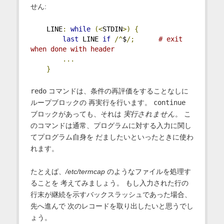
せん:
    LINE
:
while
(<
STDIN
>)
{
last
 LINE 
if
/^
$
/;
# exit 
when done with header
...
}
redo
コマンドは、条件の再評価をすることなしに
ループブロックの 再実行を行います。
continue
ブロックがあっても、それは
実行されません
。 こ
のコマンドは通常、プログラムに対する入力に関し
てプログラム自身を だましたいといったときに使わ
れます。
たとえば、
/etc/termcap
のようなファイルを処理す
ることを 考えてみましょう。 もし入力された行の
行末が継続を示すバックスラッシュであった場合、
先へ進んで 次のレコードを取り出したいと思うでし
ょう。