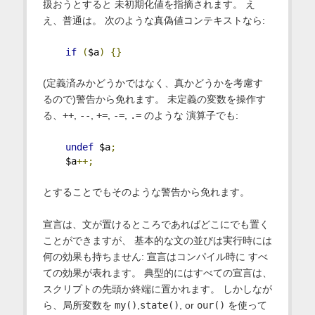
扱おうとすると 未初期化値を指摘されます。 え
え、普通は。 次のような真偽値コンテキストなら:
if
(
$a
)
{}
(定義済みかどうかではなく、真かどうかを考慮す
るので)警告から免れます。 未定義の変数を操作す
る、
++
,
--
,
+=
,
-=
,
.=
のような 演算子でも:
undef
 $a
;
    $a
++;
とすることでもそのような警告から免れます。
宣言は、文が置けるところであればどこにでも置く
ことができますが、 基本的な文の並びは実行時には
何の効果も持ちません: 宣言はコンパイル時に すべ
ての効果が表れます。 典型的にはすべての宣言は、
スクリプトの先頭か終端に置かれます。 しかしなが
ら、局所変数を
my()
,
state()
, or
our()
を使って