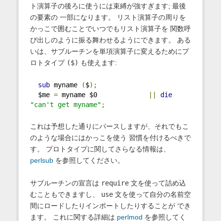
ト演算子の後ろに使うには束縛が強すぎます; 最後
の要素の 一部になります。 リスト演算子の周りを
かっこで囲むことでいつでもリスト演算子を 関数呼
び出しのように振る舞わせるようにできます。 ある
いは、サブルーチンを単項演算子に変えるためにプ
ロトタイプ
($)
も使えます:
sub
 myname 
(
$
);
  $me 
=
 myname $0             
||
die
"can't get myname"
;
これは予想した通りにパースしますが、それでもこ
のような場合にはかっこを使う 習慣を付けるべきで
す。 プロトタイプに関してさらなる情報は、
perlsub
を参照してください。
サブルーチンの宣言は
require
文を使って詰め込
むこともできますし、
use
文を使って自分の名前空
間にロードしたりインポートしたりすることが でき
ます。 これに関する詳細は
perlmod
を参照してく