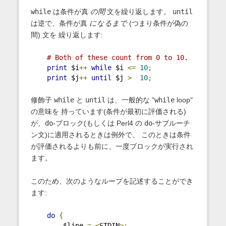
while
は条件が真
の間
文を繰り返します。
until
は逆で、条件が真
になるまで
(つまり条件が偽の
間) 文を 繰り返します:
# Both of these count from 0 to 10.
print
 $i
++
while
 $i 
<=
10
;
print
 $j
++
until
 $j 
>
10
;
修飾子
while
と
until
は、一般的な "
while
loop"
の意味を 持っています(条件が最初に評価される)
が、
do
-ブロック(もしくは Perl4 の
do
-サブルーチ
ン文)に適用されるときは例外で、 このときは条件
が評価されるよりも前に、一度ブロックが実行され
ます。
このため、次のようなループを記述することができ
ます:
do
{
        $line 
=
<
STDIN
>;