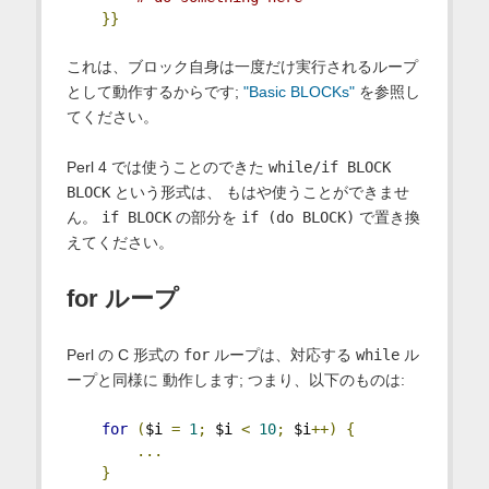
}}
これは、ブロック自身は一度だけ実行されるループ
として動作するからです;
"Basic BLOCKs"
を参照し
てください。
Perl 4 では使うことのできた
while/if BLOCK
BLOCK
という形式は、 もはや使うことができませ
ん。
if BLOCK
の部分を
if (do BLOCK)
で置き換
えてください。
for ループ
Perl の C 形式の
for
ループは、対応する
while
ル
ープと同様に 動作します; つまり、以下のものは:
for
(
$i 
=
1
;
 $i 
<
10
;
 $i
++)
{
...
}