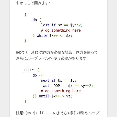
中かっこで囲みます:
{
do
{
last
if
 $x 
==
 $y
**
2
;
# do something here
}
while
 $x
++
<=
 $z
;
}
next
と
last
の両方が必要な場合、両方を使って
さらにループラベルを 使う必要があります:
    LOOP
:
{
do
{{
next
if
 $x 
==
 $y
;
last
 LOOP 
if
 $x 
==
 $y
**
2
;
# do something here
}}
until
 $x
++
>
 $z
;
}
注意:
(
my $x if ...
のような) 条件構造やループ