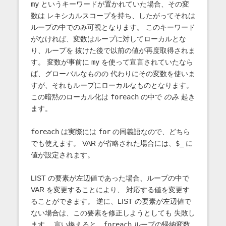
my
というキーワードが置かれていた場合、その変
数は レキシカルスコープを持ち、したがってそれは
ループの中でのみ可視となります。 このキーワード
がなければ、変数はループに対してローカルとな
り、ループを 抜けた後で以前の値が再度取得されま
す。 変数が事前に
my
を使って宣言されていたなら
ば、グローバルなものの 代わりにその変数を使いま
すが、それもループにローカルなものとなります。
この暗黙のローカル化は
foreach
の中で
のみ
起き
ます。
foreach
は実際には
for
の同義語なので、どちら
でも使えます。 VAR が省略された場合には、
$_
に
値が設定されます。
LIST の要素が左辺値であった場合、ループの中で
VAR を変更することにより、 対応する値を変更す
ることができます。 逆に、LIST の要素が左辺値で
ない場合は、この要素を修正しようとしても 失敗し
ます。 言い換えると、
foreach
ループの帰納変数