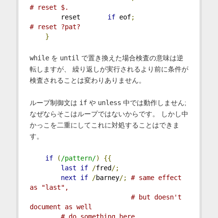
# reset $.
        reset       
if
 eof
;
# reset ?pat?
}
while
を
until
で置き換えた場合検査の意味は逆
転しますが、 繰り返しが実行されるより前に条件が
検査されることは変わりありません。
ループ制御文は
if
や
unless
中では動作しません;
なぜならそこはループではないからです。 しかし中
かっこを二重にしてこれに対処することはできま
す。
if
(
/pattern/
)
{{
last
if
/
fred
/;
next
if
/
barney
/;
# same effect 
as "last",
# but doesn't 
document as well
# do something here