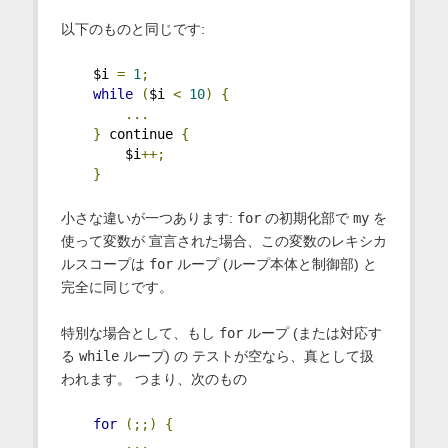
以下のものと同じです:
    $i 
=
1
;
while
(
$i 
<
10
)
{
...
}
 continue 
{
        $i
++;
}
小さな違いが一つあります:
for
の初期化部で
my
を
使って変数が 宣言された場合、この変数のレキシカ
ルスコープは
for
ループ (ループ本体と制御部) と
完全に同じです。
特別な場合として、もし
for
ループ (または対応す
る
while
ループ) の テストが空なら、真として扱
われます。 つまり、次のもの
for
(;;)
{
...