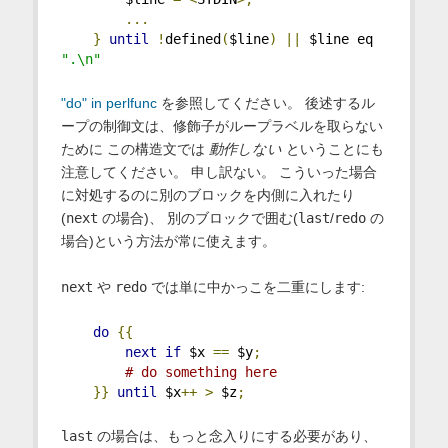
...
}
until
!
defined
(
$line
)
||
 $line eq 
".\n"
"do" in perlfunc
を参照してください。 後述するル
ープの制御文は、修飾子がループラベルを取らない
ために この構造文では
動作しない
ということにも
注意してください。 申し訳ない。 こういった場合
に対処するのに別のブロックを内側に入れたり
(
next
の場合)、 別のブロックで囲む(
last
/
redo
の
場合)という方法が常に使えます。
next
や
redo
では単に中かっこを二重にします:
do
{{
next
if
 $x 
==
 $y
;
# do something here
}}
until
 $x
++
>
 $z
;
last
の場合は、もっと念入りにする必要があり、