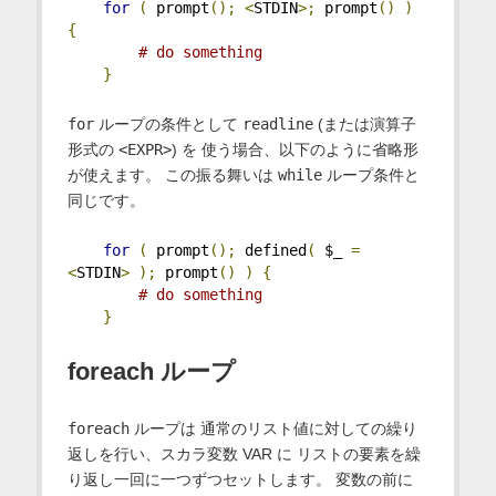
for
(
 prompt
();
<
STDIN
>;
 prompt
()
)
{
# do something
}
for
ループの条件として
readline
(または演算子
形式の
<EXPR>
) を 使う場合、以下のように省略形
が使えます。 この振る舞いは
while
ループ条件と
同じです。
for
(
 prompt
();
 defined
(
 $_ 
=
<
STDIN
>
);
 prompt
()
)
{
# do something
}
foreach ループ
foreach
ループは 通常のリスト値に対しての繰り
返しを行い、スカラ変数 VAR に リストの要素を繰
り返し一回に一つずつセットします。 変数の前に