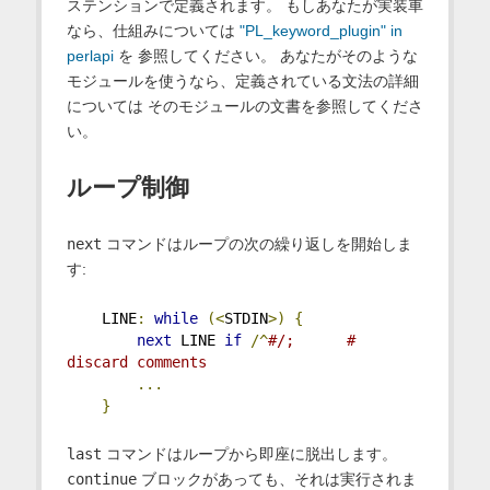
ステンションで定義されます。 もしあなたが実装車
なら、仕組みについては
"PL_keyword_plugin" in
perlapi
を 参照してください。 あなたがそのような
モジュールを使うなら、定義されている文法の詳細
については そのモジュールの文書を参照してくださ
い。
ループ制御
next
コマンドはループの次の繰り返しを開始しま
す:
    LINE
:
while
(<
STDIN
>)
{
next
 LINE 
if
/^
#/;      # 
discard comments
...
}
last
コマンドはループから即座に脱出します。
continue
ブロックがあっても、それは実行されま