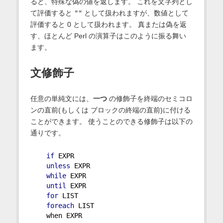
ると、特殊な偽の値を返します。 これを文字列とし
て評価すると
""
として扱われますが、数値として
評価すると 0 として扱われます。 真または偽を返
す、ほとんど Perl の演算子はこのように振る舞い
ます。
文修飾子
任意の単純文には、
一つ
の修飾子を終端のセミコロ
ンの直前(もしくは ブロックの終端の直前)に付ける
ことができます。 使うことのできる修飾子は以下の
通りです。
if
 EXPR
unless
 EXPR
while
 EXPR
until
 EXPR
for
 LIST
foreach
 LIST
    when EXPR