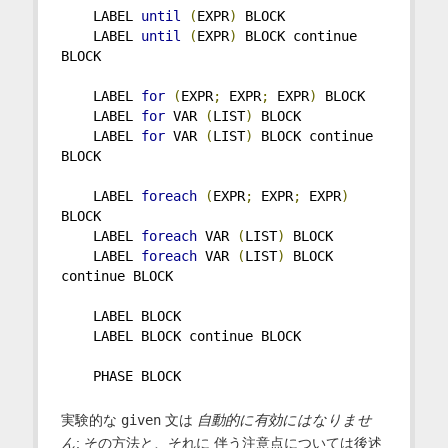
    LABEL 
until
(
EXPR
)
 BLOCK
    LABEL 
until
(
EXPR
)
 BLOCK continue 
BLOCK
    LABEL 
for
(
EXPR
;
 EXPR
;
 EXPR
)
 BLOCK
    LABEL 
for
 VAR 
(
LIST
)
 BLOCK
    LABEL 
for
 VAR 
(
LIST
)
 BLOCK continue 
BLOCK
    LABEL 
foreach
(
EXPR
;
 EXPR
;
 EXPR
)
BLOCK
    LABEL 
foreach
 VAR 
(
LIST
)
 BLOCK
    LABEL 
foreach
 VAR 
(
LIST
)
 BLOCK 
continue BLOCK
    LABEL BLOCK
    LABEL BLOCK continue BLOCK
    PHASE BLOCK
実験的な
given
文は
自動的に有効にはなりませ
ん
; その方法と、それに 伴う注意点については後述