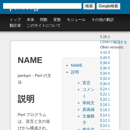
perldoc.jp
検索
Google検索
トップ
本体
関数
変数
モジュール
その他の翻訳
翻訳者
このサイトについて
5.26.1
CPANで確認する
Other versions:
5.42.0
NAME
5.40.0
5.38.0
NAME
5.36.0
説明
5.34.0
perlsyn - Perl の文
5.32.0
法
宣言
5.30.0
コメン
5.24.1
5.22.1
ト
説明
5.20.1
単純文
5.18.1
真偽値
5.16.1
Perl プログラム
5.14.1
文修飾
5.12.1
は、宣言と文の並
子
5.10.1
びから構成され、
複合文