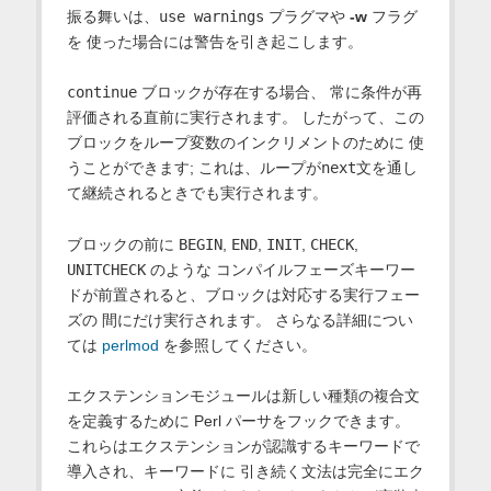
振る舞いは、
use warnings
プラグマや
-w
フラグ
を 使った場合には警告を引き起こします。
continue
ブロックが存在する場合、 常に条件が再
評価される直前に実行されます。 したがって、この
ブロックをループ変数のインクリメントのために 使
うことができます; これは、ループが
next
文を通し
て継続されるときでも実行されます。
ブロックの前に
BEGIN
,
END
,
INIT
,
CHECK
,
UNITCHECK
のような コンパイルフェーズキーワー
ドが前置されると、ブロックは対応する実行フェー
ズの 間にだけ実行されます。 さらなる詳細につい
ては
perlmod
を参照してください。
エクステンションモジュールは新しい種類の複合文
を定義するために Perl パーサをフックできます。
これらはエクステンションが認識するキーワードで
導入され、キーワードに 引き続く文法は完全にエク