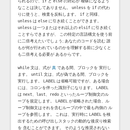
られるので、
if
と
else
の対応が 曖昧になるよう
なことは決してありません。
unless
を
if
の代わ
りに使うと、検査を反転します。
if
と同様、
unless
は
else
に引き続くことができます。
unless
は一つまたはそれ以上の
elsif
に引き続く
ことすらできますが、 この特定の言語構文を使う前
に二倍考えたいでしょう; あなたのコードを読む 誰
もが何が行われているのかを理解する前に少なくと
も二倍考える必要が あるからです。
while
文は、式が
真
である間、ブロックを 実行し
ます。
until
文は、式が偽である間、ブロックを
実行します。 LABEL は省略可能ですが、ある場合
には、コロンを伴った識別子になります。 LABEL
は
next
、
last
、
redo
といったループ制御文のル
ープを規定します。 LABEL が省略された場合、ル
ープ制御文はそれを含むループの中で最も内側の ル
ープを参照します。 これは、実行時に LABEL を検
出するための呼び出しスタックの動的な後戻り検索
を 含むことができます。 そのような推奨されない