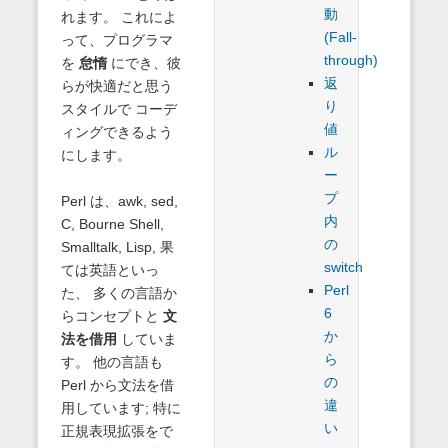
動
れます。 これによ
(Fall-
って、プログラマ
through)
を
怠惰
にでき、彼
返
らが快適だと思う
り
スタイルで コーデ
値
ィングできるよう
ル
にします。
ー
プ
Perl は、awk, sed,
内
C, Bourne Shell,
の
Smalltalk, Lisp, 果
switch
ては英語といっ
Perl
た、 多くの言語か
6
らコンセプトと
文
か
法を借用
していま
ら
す。 他の言語も
の
Perl から文法を借
違
用しています; 特に
い
正規表現拡張をで