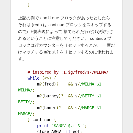
}
上記の例で
continue
ブロックがあったとしたら、
それは (redo は continue ブロックをスキップする
ので) 正規表現によって 捨てられた行だけが実行さ
れるということに注意してください。 continue ブ
ロックは行カウンターをリセットするとか、 一度だ
けマッチする
m?pat?
をリセットするのに使われま
す。
# inspired by :1,$g/fred/s//WILMA/
while
(<>)
{
        m
?(
fred
)?
&&
 s
/
/WILMA $1 
WILMA/
;
        m
?(
barney
)?
&&
 s
/
/BETTY $1 
BETTY/
;
        m
?(
homer
)?
&&
 s
/
/MARGE $1 
MARGE/
;
}
 continue 
{
print
"$ARGV $.: $_"
;
        close ARGV  
if
 eof
;