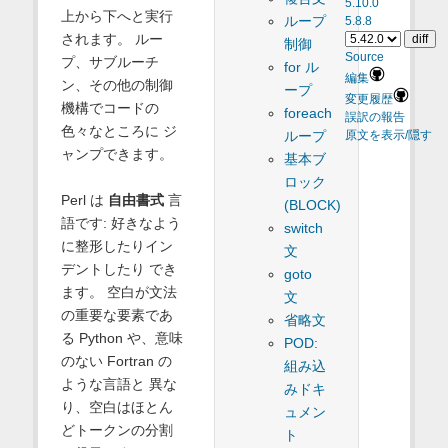
5.10.0
上から下へと実行
ループ
5.8.8
されます。 ルー
制御
Source
プ、サブルーチ
for ル
編集
ン、その他の制御
ープ
変更履歴
機構でコードの
foreach
誤訳の報告
色々なところに ジ
ループ
原文を表示/隠す
ャンプできます。
基本ブ
ロック
Perl は
自由書式
言
(BLOCK)
語です: 好きなよう
switch
に整形したりイン
文
デントしたり でき
goto
ます。 空白が文法
文
の重要な要素であ
省略文
る Python や、意味
POD:
のない Fortran の
組み込
ような言語と 異な
みドキ
り、空白はほとん
ュメン
どトークンの分割
ト