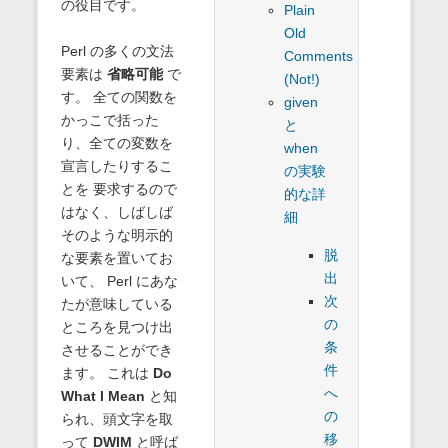
の役目です。
Plain
Old
Perl の多くの文法
Comments
要素は
省略可能
で
(Not!)
す。 全ての関数を
given
かっこで括った
と
り、全ての変数を
when
宣言したりするこ
の実験
とを 要求するので
的な詳
はなく、しばしば
細
そのような明示的
脱
な要素を置いてお
出
いて、 Perl にあな
次
たが意味している
の
ところを見つけ出
条
させることができ
件
ます。 これは
Do
へ
What I Mean
と知
の
られ、頭文字を取
移
って
DWIM
と呼ば