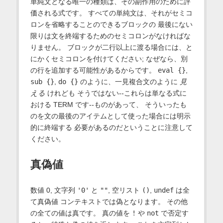
単純文となる唯一の種類は、その副作用のために評
価される式です。 すべての単純文は、それがセミコ
ロンを省略することのできるブロックの 最後にない
限りは文を終端するためのセミコロンがなければな
りません。 ブロックが二行以上に渡る場合には、と
にかくセミコロンを付けてください; なぜなら、別
の行を追加する可能性があるからです。
eval {}
,
sub {}
,
do {}
のように、一見複合文のように
見
える
けれども そうではない--これらは単なる式に
おける TERM です--ものがあって、 そういったも
のを文の最後のアイテムとして使った場合には明示
的に終端する 必要があるのだということに注意して
ください。
真偽値
数値 0, 文字列
'0'
と
""
, 空リスト
()
,
undef
は全
て真偽値 コンテキストでは偽となります。 その他
の全ての値は真です。 真の値を
!
や
not
で否定す