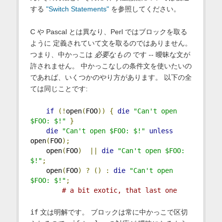
する
"Switch Statements"
を参照してください。
C や Pascal とは異なり、Perl ではブロックを取る
ように 定義されていて文を取るのではありません。
つまり、中かっこは
必要なもの
です -- 曖昧な文が
許されません。 中かっこなしの条件文を使いたいの
であれば、いくつかのやり方があります。 以下の全
ては同じことです:
if
(!
open
(
FOO
))
{
die
"Can't open 
$FOO: $!"
}
die
"Can't open $FOO: $!"
unless
open
(
FOO
);
    open
(
FOO
)
||
die
"Can't open $FOO: 
$!"
;
    open
(
FOO
)
?
()
:
die
"Can't open 
$FOO: $!"
;
# a bit exotic, that last one
if
文は明解です。 ブロックは常に中かっこで区切