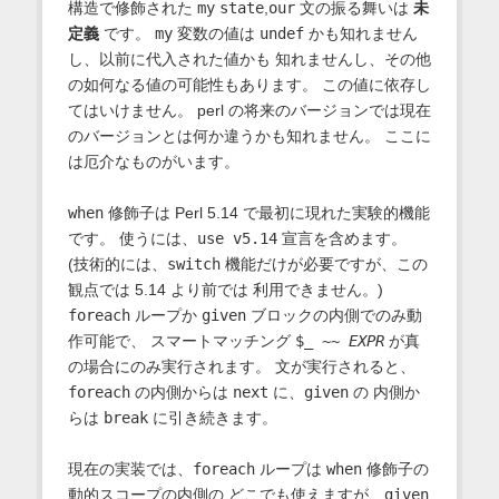
構造で修飾された
my
state
,
our
文の振る舞いは
未
定義
です。
my
変数の値は
undef
かも知れません
し、以前に代入された値かも 知れませんし、その他
の如何なる値の可能性もあります。 この値に依存し
てはいけません。 perl の将来のバージョンでは現在
のバージョンとは何か違うかも知れません。 ここに
は厄介なものがいます。
when
修飾子は Perl 5.14 で最初に現れた実験的機能
です。 使うには、
use v5.14
宣言を含めます。
(技術的には、
switch
機能だけが必要ですが、この
観点では 5.14 より前では 利用できません。)
foreach
ループか
given
ブロックの内側でのみ動
作可能で、 スマートマッチング
$_ ~~
EXPR
が真
の場合にのみ実行されます。 文が実行されると、
foreach
の内側からは
next
に、
given
の 内側か
らは
break
に引き続きます。
現在の実装では、
foreach
ループは
when
修飾子の
動的スコープの内側の どこでも使えますが、
given