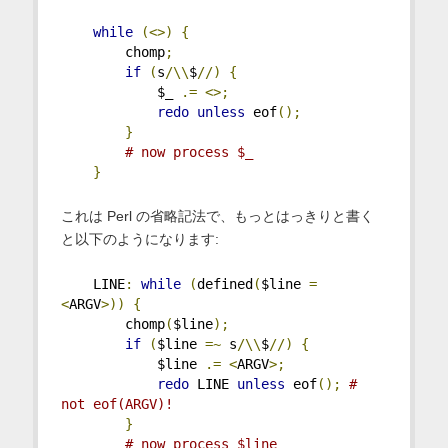
while
(<>)
{
        chomp
;
if
(
s
/\\
$
//)
{
            $_ 
.=
<>;
redo
unless
 eof
();
}
# now process $_
}
これは Perl の省略記法で、もっとはっきりと書く
と以下のようになります:
    LINE
:
while
(
defined
(
$line 
=
<
ARGV
>))
{
        chomp
(
$line
);
if
(
$line 
=~
 s
/\\
$
//)
{
            $line 
.=
<
ARGV
>;
redo
 LINE 
unless
 eof
();
# 
not eof(ARGV)!
}
# now process $line