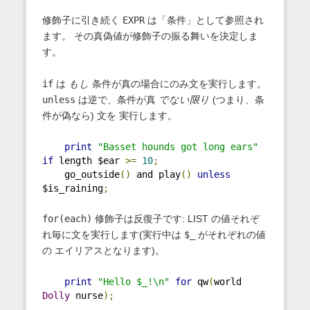
修飾子に引き続く
EXPR
は「条件」として参照され
ます。 その真偽値が修飾子の振る舞いを決定しま
す。
if
は
もし
条件が真の場合にのみ文を実行します。
unless
は逆で、条件が真
でない限り
(つまり、条
件が偽なら) 文を 実行します。
print
"Basset hounds got long ears"
if
 length $ear 
>=
10
;
    go_outside
()
 and play
()
unless
$is_raining
;
for(each)
修飾子は反復子です: LIST の値それぞ
れ毎に文を実行します(実行中は
$_
がそれぞれの値
の エイリアスとなります)。
print
"Hello $_!\n"
for
 qw
(
world 
Dolly
 nurse
);