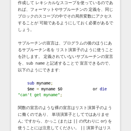
作成して レキシカルなスコープを使っているのであ
れば、フォーマットやサブルーチンの 定義を、同じ
ブロックのスコープの中でその局所変数にアクセス
することが 可能であるようにしておく必要があるで
しょう。
サブルーチンの宣言は、プログラムの後のほうにあ
るサブルーチン名を リスト演算子のように使うこと
を許します。 定義されていないサブルーチンの宣言
を、
sub name
と記述することで 宣言できるので、
以下のようにできます:
sub
 myname
;
    $me 
=
 myname $0             or 
die
"can't get myname"
;
関数の宣言のような裸の宣言はリスト演算子のよう
に働くのであり、 単項演算子としてではありませ
ん; ですから、かっこ (または
||
の代わりに
or
) を
使うことには注意してください。
||
演算子はリス