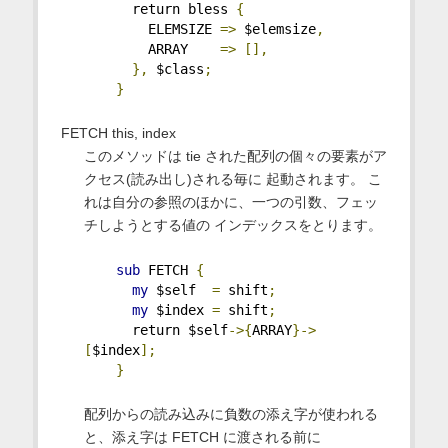
      return bless 
{
        ELEMSIZE 
=>
 $elemsize
,
        ARRAY    
=>
[],
},
 $class
;
}
FETCH this, index
このメソッドは tie された配列の個々の要素がア
クセス(読み出し)される毎に 起動されます。 こ
れは自分の参照のほかに、一つの引数、フェッ
チしようとする値の インデックスをとります。
sub
 FETCH 
{
my
 $self  
=
 shift
;
my
 $index 
=
 shift
;
      return $self
->{
ARRAY
}->
[
$index
];
}
配列からの読み込みに負数の添え字が使われる
と、添え字は FETCH に渡される前に