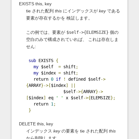
EXISTS this, key
tie された配列
this
にインデックスが
key
である
要素が存在するかを 検証します。
この例では、要素が
$self->{ELEMSIZE}
個の
空白のみで構成されていれば、 これは存在しま
せん:
sub
 EXISTS 
{
my
 $self  
=
 shift
;
my
 $index 
=
 shift
;
   return 
0
if
!
 defined $self
->
{
ARRAY
}->[
$index
]
||
               $self
->{
ARRAY
}->
[
$index
]
 eq 
' '
 x $self
->{
ELEMSIZE
};
   return 
1
;
}
DELETE this, key
インデックス
key
の要素を tie された配列
this
から削除します。