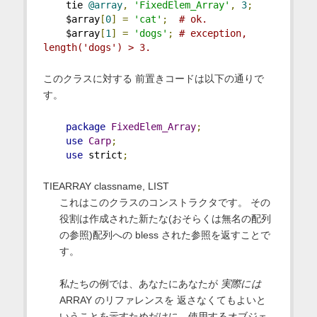
    tie 
@array
,
'FixedElem_Array'
,
3
;
    $array
[
0
]
=
'cat'
;
# ok.
    $array
[
1
]
=
'dogs'
;
# exception, 
length('dogs') > 3.
このクラスに対する 前置きコードは以下の通りで
す。
package
FixedElem_Array
;
use
Carp
;
use
 strict
;
TIEARRAY classname, LIST
これはこのクラスのコンストラクタです。 その
役割は作成された新たな(おそらくは無名の配列
の参照)配列への bless された参照を返すことで
す。
私たちの例では、あなたにあなたが
実際には
ARRAY のリファレンスを 返さなくてもよいと
いうことを示すためだけに、使用するオブジェ