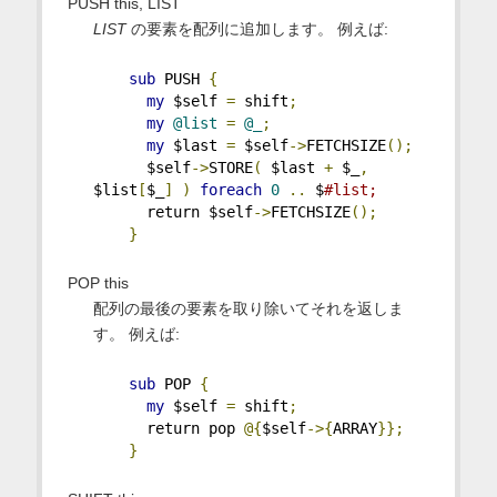
PUSH this, LIST
LIST
の要素を配列に追加します。 例えば:
sub
 PUSH 
{
my
 $self 
=
 shift
;
my
@list
=
@_
;
my
 $last 
=
 $self
->
FETCHSIZE
();
      $self
->
STORE
(
 $last 
+
 $_
,
$list
[
$_
]
)
foreach
0
..
 $
#list;
      return $self
->
FETCHSIZE
();
}
POP this
配列の最後の要素を取り除いてそれを返しま
す。 例えば:
sub
 POP 
{
my
 $self 
=
 shift
;
      return pop 
@{
$self
->{
ARRAY
}};
}