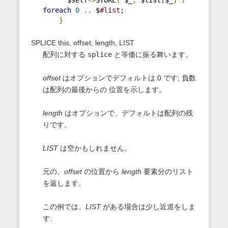
foreach
0
..
 $
#list;
}
SPLICE this, offset, length, LIST
配列に対する
splice
と等価に振る舞います。
offset
はオプションでデフォルトは 0 です; 負数
は配列の最後からの 位置を示します。
length
はオプションで、デフォルトは配列の残
りです。
LIST
は空かもしれません。
元の、
offset
の位置から
length
要素分のリスト
を返します。
この例では、
LIST
がある場合は少し近道をしま
す: