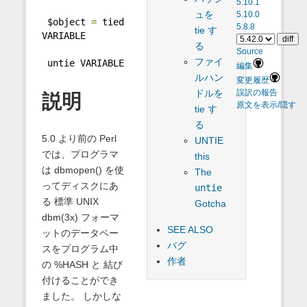
5.10.1
ュを
5.10.0
 $object 
=
 tied 
5.8.8
tie す
VARIABLE
る
Source
ファイ
 untie VARIABLE
編集
ルハン
変更履歴
ドルを
誤訳の報告
説明
原文を表示/隠す
tie す
る
5.0 より前の Perl
UNTIE
では、プログラマ
this
は dbmopen() を使
The
ってディスクにあ
untie
る 標準 UNIX
Gotcha
dbm(3x) フォーマ
SEE ALSO
ットのデータベー
バグ
スをプログラム中
作者
の %HASH と 結び
付けることができ
ました。 しかしな