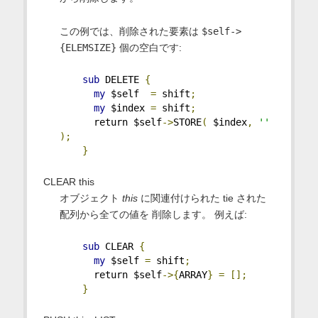
この例では、削除された要素は
$self->
{ELEMSIZE}
個の空白です:
sub
 DELETE 
{
my
 $self  
=
 shift
;
my
 $index 
=
 shift
;
      return $self
->
STORE
(
 $index
,
''
);
}
CLEAR this
オブジェクト
this
に関連付けられた tie された
配列から全ての値を 削除します。 例えば:
sub
 CLEAR 
{
my
 $self 
=
 shift
;
      return $self
->{
ARRAY
}
=
[];
}