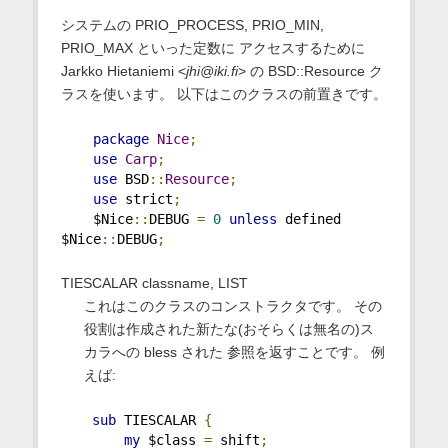
システムの PRIO_PROCESS, PRIO_MIN,
PRIO_MAX といった定数に アクセスするために
Jarkko Hietaniemi <
jhi@iki.fi
> の BSD::Resource ク
ラスを使います。 以下はこのクラスの前置きです。
package
Nice
;
use
Carp
;
use
 BSD
::
Resource
;
use
 strict
;
    $Nice
::
DEBUG 
=
0
unless
 defined 
$Nice
::
DEBUG
;
TIESCALAR classname, LIST
これはこのクラスのコンストラクタです。 その
役割は作成された新たな(おそらくは無名の)ス
カラへの bless された 参照を返すことです。 例
えば:
sub
 TIESCALAR 
{
my
 $class 
=
 shift
;