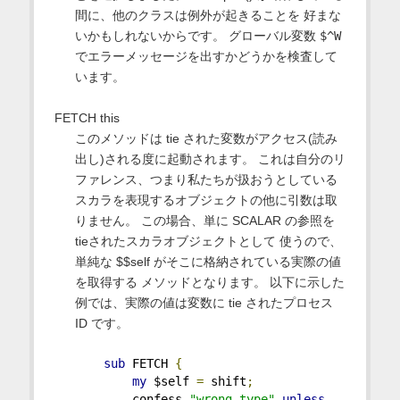
間に、他のクラスは例外が起きることを 好まな
いかもしれないからです。 グローバル変数
$^W
でエラーメッセージを出すかどうかを検査して
います。
FETCH this
このメソッドは tie された変数がアクセス(読み
出し)される度に起動されます。 これは自分のリ
ファレンス、つまり私たちが扱おうとしている
スカラを表現するオブジェクトの他に引数は取
りません。 この場合、単に SCALAR の参照を
tieされたスカラオブジェクトとして 使うので、
単純な $$self がそこに格納されている実際の値
を取得する メソッドとなります。 以下に示した
例では、実際の値は変数に tie されたプロセス
ID です。
sub
 FETCH 
{
my
 $self 
=
 shift
;
        confess 
"wrong type"
unless