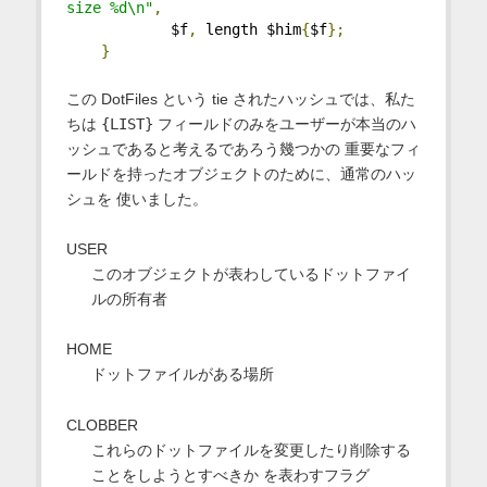
size %d\n"
,
            $f
,
 length $him
{
$f
};
}
この DotFiles という tie されたハッシュでは、私た
ちは
{LIST}
フィールドのみをユーザーが本当のハ
ッシュであると考えるであろう幾つかの 重要なフィ
ールドを持ったオブジェクトのために、通常のハッ
シュを 使いました。
USER
このオブジェクトが表わしているドットファイ
ルの所有者
HOME
ドットファイルがある場所
CLOBBER
これらのドットファイルを変更したり削除する
ことをしようとすべきか を表わすフラグ