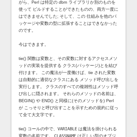
がら、Perl は特定の dbm ライブラリか別のものを
使って ビルドすることができたものの、両方一度に
はできませんでした; そして、この 仕組みを他のパ
ッケージや変数の型に拡張することはできなかった
のです。
今はできます。
tie() 関数は変数と、その変数に対するアクセスメソ
ッドの実装を提供する クラス(パッケージ)とを結び
付けます。 この魔法が一度働けば、tie された変数
は自動的に適切なクラスにある メソッド呼び出しを
実行します。 クラスのすべての複雑性はメソッド呼
び出しに隠されます。 それらのメソッドの名前は、
BEGIN() や END() と同様に(そのメソッドを) Perl
が こっそりと呼び出すことを示すための規約に従っ
て全て大文字です。
tie() コールの中で、
VARIABLE
は魔法を掛けられる
変数の名前です。
CLASSNAME
は正しい型のオブジ