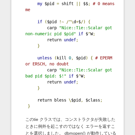
my
 $pid 
=
 shift 
||
 $$
;
# 0 means 
me
if
(
$pid 
!~
/^\
d
+
$
/)
{
         carp 
"Nice::Tie::Scalar got 
non-numeric pid $pid"
if
 $
^
W
;
         return 
undef
;
}
unless
(
kill 
0
,
 $pid
)
{
# EPERM 
or ERSCH, no doubt
         carp 
"Nice::Tie::Scalar got 
bad pid $pid: $!"
if
 $
^
W
;
         return 
undef
;
}
     return bless 
\
$pid
,
 $class
;
}
このtie クラスでは、コンストラクタが失敗した
ときに例外を起こすのではなく エラーを返すこ
とを選択しました。 dbmopen() が動作している