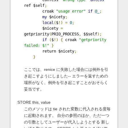
ref $self
;
        croak 
"usage error"
if
@_
;
my
 $nicety
;
local
(
$
!)
=
0
;
        $nicety 
=
getpriority
(
PRIO_PROCESS
,
 $$self
);
if
(
$
!)
{
 croak 
"getpriority 
failed: $!"
}
        return $nicety
;
}
ここでは、renice に失敗した場合には例外を引
き起こすようにしました-- エラーを返すための
場所がなく、例外を引き起こすことがおそらく
妥当です。
STORE this, value
このメソッドは tie された変数に代入される度毎
に起動されます。 自分の参照のほか、ただ一つ
の引数としてユーザーが代入しようとする 新し