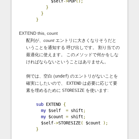
          $self
->
POP
();
}
}
}
EXTEND this, count
配列が、
count
エントリに大きくなりそうだと
いうことを通知する 呼び出しです。 割り当ての
最適化に使えます。 このメソッドで何かをしな
ければならないということはありません。
例では、空白 (
undef
) のエントリがないことを
確実にしたいので、
EXTEND
は必要に応じて要
素を埋めるために
STORESIZE
を使います:
sub
 EXTEND 
{
my
 $self  
=
 shift
;
my
 $count 
=
 shift
;
      $self
->
STORESIZE
(
 $count 
);
}