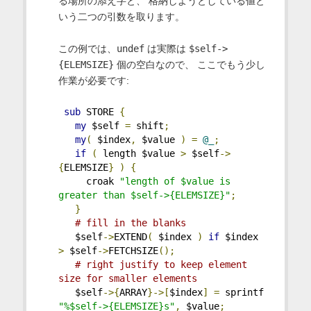
る場所の添え字と、 格納しようとしている値と
いう二つの引数を取ります。
この例では、
undef
は実際は
$self->
{ELEMSIZE}
個の空白なので、 ここでもう少し
作業が必要です:
sub
 STORE 
{
my
 $self 
=
 shift
;
my
(
 $index
,
 $value 
)
=
@_
;
if
(
 length $value 
>
 $self
->
{
ELEMSIZE
}
)
{
     croak 
"length of $value is 
greater than $self->{ELEMSIZE}"
;
}
# fill in the blanks
   $self
->
EXTEND
(
 $index 
)
if
 $index 
>
 $self
->
FETCHSIZE
();
# right justify to keep element 
size for smaller elements
   $self
->{
ARRAY
}->[
$index
]
=
 sprintf 
"%$self->{ELEMSIZE}s"
,
 $value
;