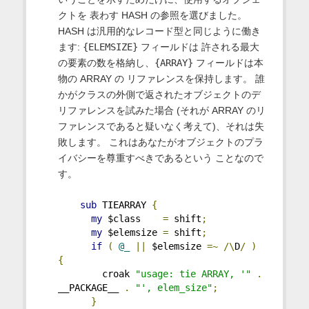
クトを 表わす HASH の参照を選びました。
HASH は汎用的なレコード型と同じように働き
ます:
{ELEMSIZE}
フィールドは 許される最大
の要素の数を格納し、
{ARRAY}
フィールドは本
物の ARRAY の リファレンスを保持します。 誰
かがクラスの外側で返されたオブジェクトのデ
リファレンスを試みた場合 (それが ARRAY のリ
ファレンスであると疑いなく考えて)、それは失
敗します。 これはあなたがオブジェクトのプラ
イバシーを尊重すべきであるという ことなので
す。
sub
 TIEARRAY 
{
my
 $class    
=
 shift
;
my
 $elemsize 
=
 shift
;
if
(
@_
||
 $elemsize 
=~
/\
D
/
)
{
        croak 
"usage: tie ARRAY, '"
.
__PACKAGE__ 
.
"', elem_size"
;
}