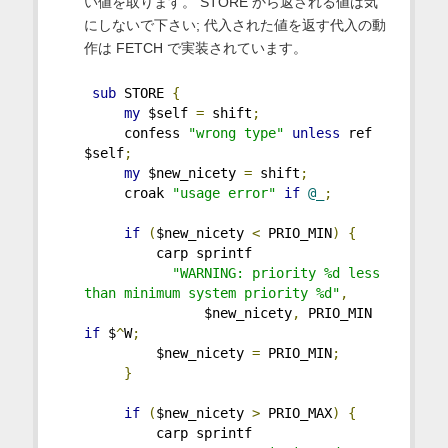
い値を取ります。 STORE から返される値は気
にしないで下さい; 代入された値を返す代入の動
作は FETCH で実装されています。
sub
 STORE 
{
my
 $self 
=
 shift
;
     confess 
"wrong type"
unless
 ref 
$self
;
my
 $new_nicety 
=
 shift
;
     croak 
"usage error"
if
@_
;
if
(
$new_nicety 
<
 PRIO_MIN
)
{
         carp sprintf
"WARNING: priority %d less 
than minimum system priority %d"
,
               $new_nicety
,
 PRIO_MIN 
if
 $
^
W
;
         $new_nicety 
=
 PRIO_MIN
;
}
if
(
$new_nicety 
>
 PRIO_MAX
)
{
         carp sprintf