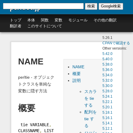
perldoc.jp
検索
Google検索
トップ
本体
関数
変数
モジュール
その他の翻訳
翻訳者
このサイトについて
5.26.1
CPANで確認する
Other versions:
5.42.0
NAME
5.40.0
5.38.0
NAME
5.36.0
概要
5.34.0
perltie - オブジェク
説明
5.32.0
トクラスを単純な
5.30.0
変数に隠す方法
スカラ
5.28.0
5.24.1
を tie
5.22.1
する
概要
5.20.1
配列を
5.18.1
5.16.1
tie す
5.14.1
 tie VARIABLE
,
る
5.12.1
CLASSNAME
,
 LIST
ハッシ