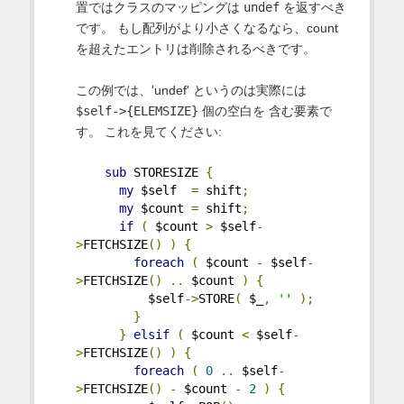
置ではクラスのマッピングは
undef
を返すべき
です。 もし配列がより小さくなるなら、count
を超えたエントリは削除されるべきです。
この例では、'undef' というのは実際には
$self->{ELEMSIZE}
個の空白を 含む要素で
す。 これを見てください:
sub
 STORESIZE 
{
my
 $self  
=
 shift
;
my
 $count 
=
 shift
;
if
(
 $count 
>
 $self
-
>
FETCHSIZE
()
)
{
foreach
(
 $count 
-
 $self
-
>
FETCHSIZE
()
..
 $count 
)
{
          $self
->
STORE
(
 $_
,
''
);
}
}
elsif
(
 $count 
<
 $self
-
>
FETCHSIZE
()
)
{
foreach
(
0
..
 $self
-
>
FETCHSIZE
()
-
 $count 
-
2
)
{