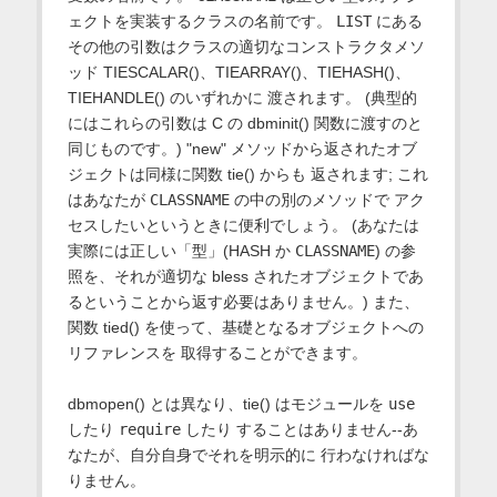
ェクトを実装するクラスの名前です。
LIST
にある
その他の引数はクラスの適切なコンストラクタメソ
ッド TIESCALAR()、TIEARRAY()、TIEHASH()、
TIEHANDLE() のいずれかに 渡されます。 (典型的
にはこれらの引数は C の dbminit() 関数に渡すのと
同じものです。) "new" メソッドから返されたオブ
ジェクトは同様に関数 tie() からも 返されます; これ
はあなたが
CLASSNAME
の中の別のメソッドで アク
セスしたいというときに便利でしょう。 (あなたは
実際には正しい「型」(HASH か
CLASSNAME
) の参
照を、それが適切な bless されたオブジェクトであ
るということから返す必要はありません。) また、
関数 tied() を使って、基礎となるオブジェクトへの
リファレンスを 取得することができます。
dbmopen() とは異なり、tie() はモジュールを
use
したり
require
したり することはありません--あ
なたが、自分自身でそれを明示的に 行わなければな
りません。