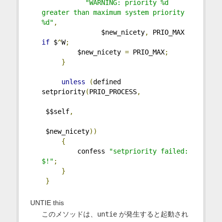
"WARNING: priority %d 
greater than maximum system priority 
%d"
,
               $new_nicety
,
 PRIO_MAX 
if
 $
^
W
;
         $new_nicety 
=
 PRIO_MAX
;
}
unless
(
defined 
setpriority
(
PRIO_PROCESS
,
 $$self
,
 $new_nicety
))
{
         confess 
"setpriority failed: 
$!"
;
}
}
UNTIE this
このメソッドは、
untie
が発生すると起動され