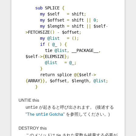
sub
 SPLICE 
{
my
 $self   
=
 shift
;
my
 $offset 
=
 shift 
||
0
;
my
 $length 
=
 shift 
||
 $self
-
>
FETCHSIZE
()
-
 $offset
;
my
@list
=
();
if
(
@_
)
{
        tie 
@list
,
 __PACKAGE__
,
$self
->{
ELEMSIZE
};
@list
=
@_
;
}
      return splice 
@{
$self
->
{
ARRAY
}},
 $offset
,
 $length
,
@list
;
}
UNTIE this
untie
が起きると呼び出されます。 (後述する
"The
untie
Gotcha"
を参照してください。)
DESTROY this
このメソッドは tie された変数を破棄する必要が