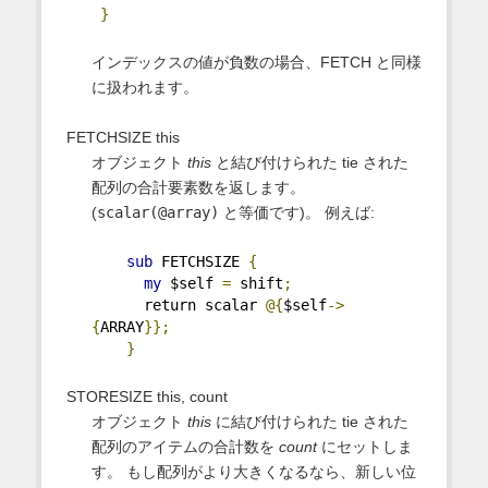
}
インデックスの値が負数の場合、FETCH と同様
に扱われます。
FETCHSIZE this
オブジェクト
this
と結び付けられた tie された
配列の合計要素数を返します。
(
scalar(@array)
と等価です)。 例えば:
sub
 FETCHSIZE 
{
my
 $self 
=
 shift
;
      return scalar 
@{
$self
->
{
ARRAY
}};
}
STORESIZE this, count
オブジェクト
this
に結び付けられた tie された
配列のアイテムの合計数を
count
にセットしま
す。 もし配列がより大きくなるなら、新しい位