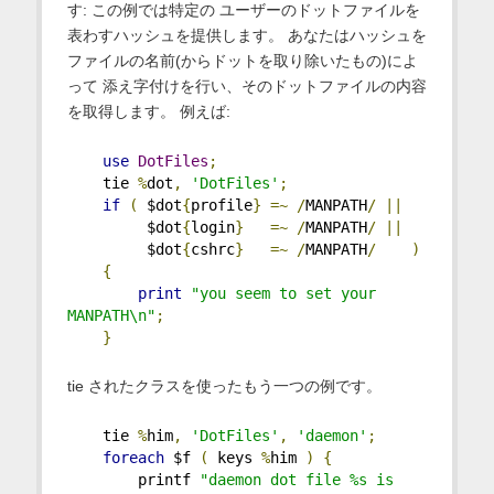
す: この例では特定の ユーザーのドットファイルを
表わすハッシュを提供します。 あなたはハッシュを
ファイルの名前(からドットを取り除いたもの)によ
って 添え字付けを行い、そのドットファイルの内容
を取得します。 例えば:
use
DotFiles
;
    tie 
%
dot
,
'DotFiles'
;
if
(
 $dot
{
profile
}
=~
/
MANPATH
/
||
         $dot
{
login
}
=~
/
MANPATH
/
||
         $dot
{
cshrc
}
=~
/
MANPATH
/
)
{
print
"you seem to set your 
MANPATH\n"
;
}
tie されたクラスを使ったもう一つの例です。
    tie 
%
him
,
'DotFiles'
,
'daemon'
;
foreach
 $f 
(
 keys 
%
him 
)
{
        printf 
"daemon dot file %s is 