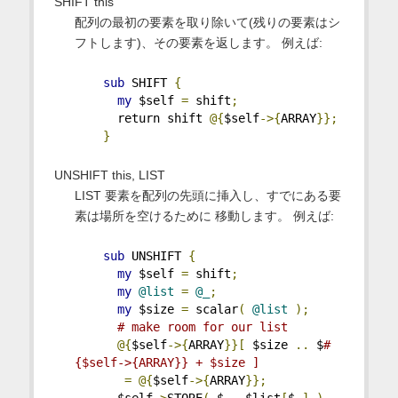
SHIFT this
配列の最初の要素を取り除いて(残りの要素はシ
フトします)、その要素を返します。 例えば:
sub
 SHIFT 
{
my
 $self 
=
 shift
;
      return shift 
@{
$self
->{
ARRAY
}};
}
UNSHIFT this, LIST
LIST 要素を配列の先頭に挿入し、すでにある要
素は場所を空けるために 移動します。 例えば:
sub
 UNSHIFT 
{
my
 $self 
=
 shift
;
my
@list
=
@_
;
my
 $size 
=
 scalar
(
@list
);
# make room for our list
@{
$self
->{
ARRAY
}}[
 $size 
..
 $
#
{$self->{ARRAY}} + $size ]
=
@{
$self
->{
ARRAY
}};
      $self
->
STORE
(
 $_
,
 $list
[
$_
]
)