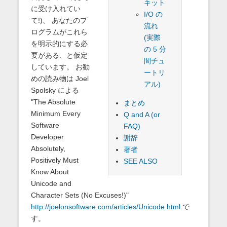
キット
に受け入れてい
I/O の
て!)、 あなたのプ
流れ
ログラムがこれら
(実際
を明示的にする必
の 5 分
要がある、と仮定
間チュ
しています。 お勧
ートリ
めの読み物は Joel
アル)
Spolsky による
"The Absolute
まとめ
Minimum Every
Q and A (or
Software
FAQ)
Developer
謝辞
Absolutely,
著者
Positively Must
SEE ALSO
Know About
Unicode and
Character Sets (No Excuses!)"
http://joelonsoftware.com/articles/Unicode.html
で
す。