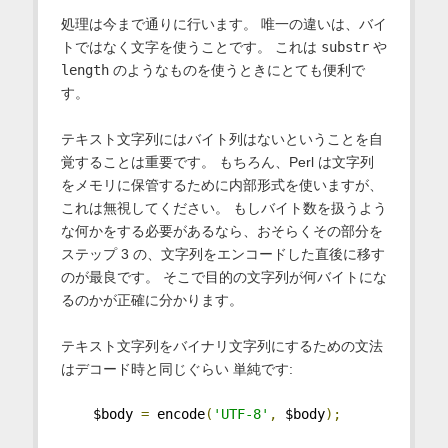
処理は今まで通りに行います。 唯一の違いは、バイ
トではなく文字を使うことです。 これは
substr
や
length
のようなものを使うときにとても便利で
す。
テキスト文字列にはバイト列はないということを自
覚することは重要です。 もちろん、Perl は文字列
をメモリに保管するために内部形式を使いますが、
これは無視してください。 もしバイト数を扱うよう
な何かをする必要があるなら、おそらくその部分を
ステップ 3 の、文字列をエンコードした直後に移す
のが最良です。 そこで目的の文字列が何バイトにな
るのかが正確に分かります。
テキスト文字列をバイナリ文字列にするための文法
はデコード時と同じぐらい 単純です:
    $body 
=
 encode
(
'UTF-8'
,
 $body
);