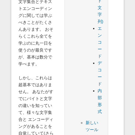
ト
文字集合とテキス
文
トエンコーディン
字
グに関しては学ぶ
列)
べきことがたくさ
エ
んあります。 おそ
ン
らくこれら全てを
コ
学ぶのに丸一日を
ー
使うのが最良です
ド
が、基本は数分で
デ
学べます。
コ
ー
しかし、これらは
ド
超基本ではありま
内
せん。 あなたがす
部
でにバイトと文字
形
の違いを知ってい
式
て、様々な文字集
合と エンコーディ
新しい
ングがあることを
ツール
自覚していて(さら