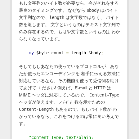
もし文字列のバイト数が必要なら、今がそれをする
最良のタイミングです。 なぜなら
$body
はバイト
文字列なので、
length
は文字数ではなく、 バイト
数を返します。 文字というものはテキスト文字列で
のみ存在するので、もはや文字数というものは わか
らなくなっています。
my
 $byte_count 
=
 length $body
;
そしてもしあなたの使っているプロトコルが、あな
たが使ったエンコーディングを 相手に伝える方法に
対応しているなら、その機能を使って受信側を助け
てあげて ください! 例えば、E-mail と HTTP は
MIME ヘッダに対応しているので、
Content-Type
ヘッダが使えます。
バイト
数を示すための
Content-Length
もあるので、もしバイト数が わ
かっているなら、これをつけるのは常に良い考えで
す。
"Content-Type: text/plain; 