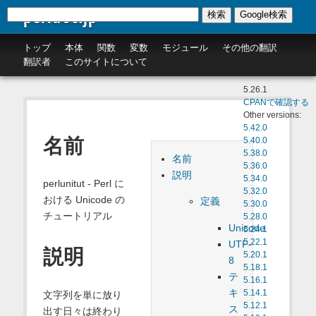
perldoc.jp
検索
Google検索
トップ
本体
関数
変数
モジュール
その他の翻訳
翻訳者
このサイトについて
5.26.1
CPANで確認する
Other versions:
5.42.0
名前
5.40.0
5.38.0
名前
5.36.0
説明
5.34.0
perlunitut - Perl に
5.32.0
おける Unicode の
定義
5.30.0
チュートリアル
5.28.0
Unicode
5.24.1
5.22.1
UTF-
説明
5.20.1
8
5.18.1
テ
5.16.1
キ
5.14.1
文字列を単に放り
5.12.1
ス
出す日々は終わり