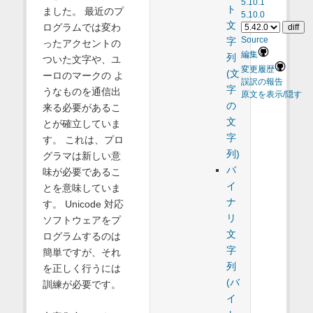
5.10.1
ト
ました。 最近のプ
5.10.0
文
ログラムでは変わ
字
Source
ったアクセントの
編集
列
ついた文字や、ユ
変更履歴
(文
ーロのマークの よ
誤訳の報告
字
うなものを通信出
原文を表示/隠す
の
来る必要があるこ
文
とが確立していま
字
す。 これは、プロ
列)
グラマは新しい意
バ
味が必要であるこ
イ
とを意味していま
ナ
す。 Unicode 対応
リ
ソフトウェアをプ
文
ログラムするのは
字
簡単ですが、それ
列
を正しく行うには
(バ
訓練が必要です。
イ