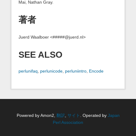
Mai, Nathan Gray.
著者
Juerd Waalboer <#####@juerd.nl>
SEE ALSO
perlunifaq
,
perlunicode
,
perluniintro
,
Encode
Powered by Amon2,
翻訳
,
サイト
. Operated by
Japan
Perl Association