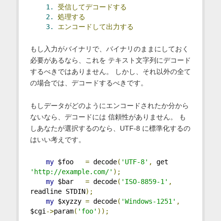
1.
受信してデコードする
2.
処理する
3.
エンコードして出力する
もし入力がバイナリで、バイナリのままにしておく
必要があるなら、これを テキスト文字列にデコード
するべきではありません。 しかし、それ以外の全て
の場合では、デコードするべきです。
もしデータがどのようにエンコードされたか分から
ないなら、デコードには 信頼性がありません。 も
しあなたが選択するのなら、UTF-8 に標準化するの
はいい考えです。
my
 $foo   
=
 decode
(
'UTF-8'
,
 get 
'http://example.com/'
);
my
 $bar   
=
 decode
(
'ISO-8859-1'
,
readline STDIN
);
my
 $xyzzy 
=
 decode
(
'Windows-1251'
,
$cgi
->
param
(
'foo'
));