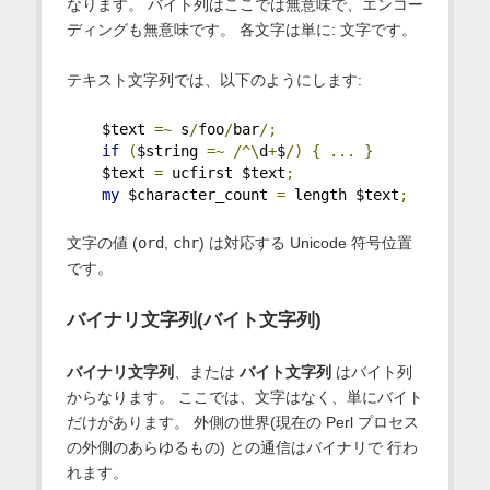
なります。 バイト列はここでは無意味で、エンコー
ディングも無意味です。 各文字は単に: 文字です。
テキスト文字列では、以下のようにします:
    $text 
=~
 s
/
foo
/
bar
/;
if
(
$string 
=~
/^\
d
+
$
/)
{
...
}
    $text 
=
 ucfirst $text
;
my
 $character_count 
=
 length $text
;
文字の値 (
ord
,
chr
) は対応する Unicode 符号位置
です。
バイナリ文字列(バイト文字列)
バイナリ文字列
、または
バイト文字列
はバイト列
からなります。 ここでは、文字はなく、単にバイト
だけがあります。 外側の世界(現在の Perl プロセス
の外側のあらゆるもの) との通信はバイナリで 行わ
れます。