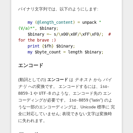
バイナリ文字列では、以下のようにします:
my
(
@length_content
)
=
 unpack 
"
(V/a)*"
,
 $binary
;
    $binary 
=~
 s
/\
x00
\
x0F
/\
xFF
\
xF0
/;
# 
for the brave :)
print
{
$fh
}
 $binary
;
my
 $byte_count 
=
 length $binary
;
エンコード
(動詞としての)
エンコード
は
テキスト
から
バイ
ナリ
への変換です。 エンコードするには、
iso-
8859-1
や
UTF-8
のような、エンコード先の エン
コーディングが必要です。
iso-8859
("latin") のよ
うな一部のエンコーディングは、Unicode 標準に 完
全に対応していません; 表現できない文字は変換時
に失われます。