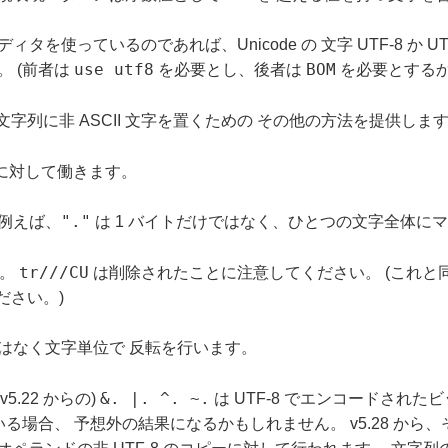
ディタを使っているのであれば、Unicode の 文字 UTF-8 か
use utf8
BOM
。 (前者は
を必要とし、後者は
を必要とするか
文字列に非 ASCII 文字を置くための その他の方法を提供しま
に対して働きます。
"."
例えば、
は 1 バイトだけではなく、ひとつの文字全体に
tr///CU
す。
は削除されたことに注意してください。 (これと
ださい。)
はなく文字単位で 反転を行います。
&. |. ^. ~.
v5.22 からの)
は UTF-8 でエンコードされ
でいる場合、 予想外の結果になるかもしれません。 v5.28 か