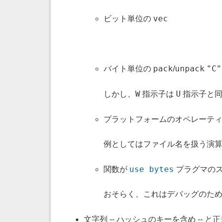
vec
ビット単位の
pack
unpack
"C"
バイト単位の
/
W
U
しかし、
指示子は
指示子と同
プラットフォームのオペレーテ
例としてはファイル名を扱う演
use bytes
関数が
プラグマのス
おそらく、これはデバッグのた
文字列 -- ハッシュのキーを含め --