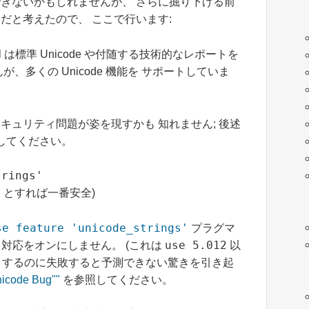
きないかもしれませんが、 さらに掘り下げる前
だと考えたので、 ここで行います:
rl は標準 Unicode や付随する技術的なレポートを
多くの Unicode 機能を サポートしていま
いセキュリティ問題が姿を現すかも 知れません; 後述
してください。
trings'
'
とすれば一番安全)
se feature 'unicode_strings'
プラグマ
use 5.012
e 対応をオンにしません。 (これは
以
うするのに失敗すると予測できない驚きを引き起
nicode Bug""
を参照してください。