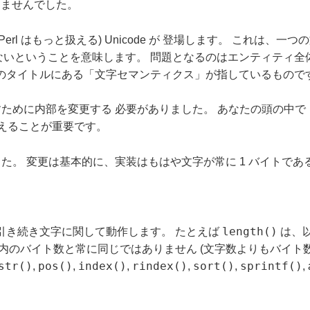
りませんでした。
Perl はもっと扱える) Unicode が 登場します。 これ
ないということを意味します。 問題となるのはエンティティ全
章のタイトルにある「文字セマンティクス」が指しているもので
離すために内部を変更する 必要がありました。 あなたの頭の中
変えることが重要です。
でした。 変更は基本的に、実装はもはや文字が常に 1 バイトで
length()
引き続き文字に関して動作します。 たとえば
は、
内のバイト数と常に同じではありません (文字数よりもバイト
str()
pos()
index()
rindex()
sort()
sprintf()
,
,
,
,
,
,