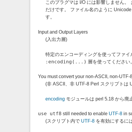
このプラグマは I/O には影響しません
だけです。 ファイル名のように Unic
す。
Input and Output Layers
(入出力層)
特定のエンコーディングを使ってファイ
:encoding(...)
層を使ってください。
You must convert your non-ASCII, non-UTF-8 
(非 ASCII、非 UTF-8 Perl スクリプ
encoding
モジュールは perl 5.18 から
use utf8
still needed to enable
UTF-8
in s
(スクリプト内で
UTF-8
を有効にするに