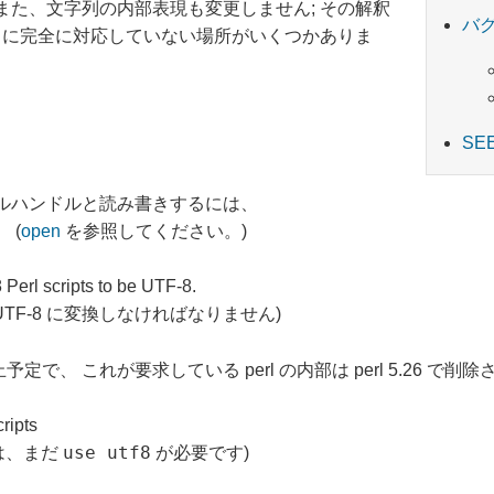
。 また、文字列の内部表現も変更しません; その解釈
バ
ode に完全に対応していない場所がいくつかありま
SE
ルハンドルと読み書きするには、
 (
open
を参照してください。)
Perl scripts to be UTF-8.
トは UTF-8 に変換しなければなりません)
廃止予定で、 これが要求している perl の内部は perl 5.26 で
cripts
use utf8
は、まだ
が必要です)