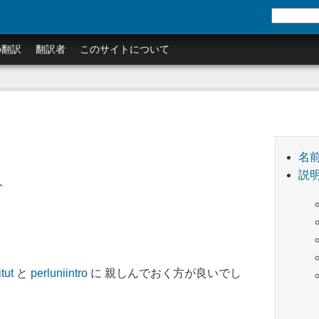
の翻訳
翻訳者
このサイトについて
名
説
ト
tut
と
perluniintro
に 親しんでおく方が良いでし