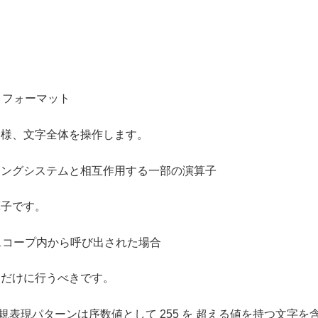
フォーマット
様、文字全体を操作します。
ィングシステムと相互作用する一部の演算子
算子です。
コープ内から呼び出された場合
めだけに行うべきです。
 と正規表現パターンは序数値として 255 を 超える値を持つ文字