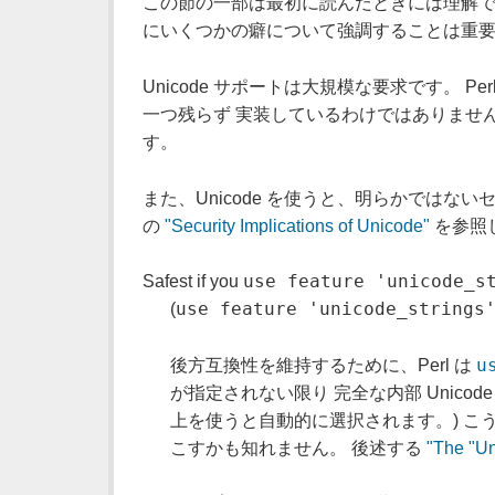
この節の一部は最初に読んだときには理解で
にいくつかの癖について強調することは重要
Unicode サポートは大規模な要求です。 Pe
一つ残らず 実装しているわけではありませんが、
す。
また、Unicode を使うと、明らかではな
の
"Security Implications of Unicode"
を参照
use feature 'unicode_s
Safest if you
use feature 'unicode_strings
(
u
後方互換性を維持するために、Perl は
が指定されない限り 完全な内部 Unicod
上を使うと自動的に選択されます。) こ
こすかも知れません。 後述する
"The "U