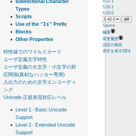
5.12.1
Bidirectional Character
5.10.1
Types
5.10.0
Scripts
"Is"
Use of the
Prefix
Source
Blocks
編集
変更履歴
Other Properties
誤訳の報告
原文を表示/隠す
特性値でのワイルドカード
ユーザ定義文字特性
ユーザ定義の大文字・小文字の対
応関係(真剣なハッカー専用)
入出力のための文字エンコーディ
ング
Unicode 正規表現対応レベル
Level 1 - Basic Unicode
Support
Level 2 - Extended Unicode
Support