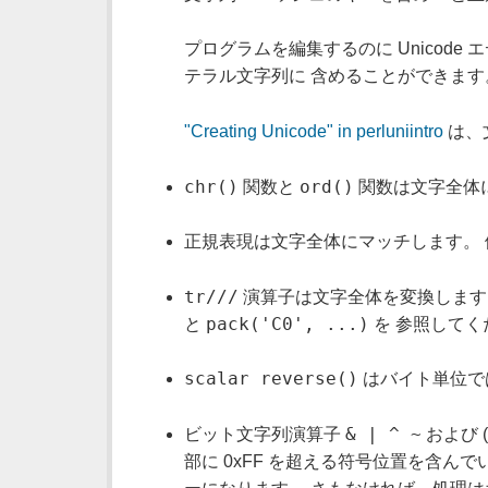
プログラムを編集するのに Unicode エ
テラル文字列に 含めることができます
"Creating Unicode" in perluniintro
は、
chr()
ord()
関数と
関数は文字全体
正規表現は文字全体にマッチします。 
tr///
演算子は文字全体を変換しま
pack('C0', ...)
と
を 参照してく
scalar reverse()
はバイト単位で
& | ^ ~
ビット文字列演算子
および (
部に 0xFF を超える符号位置を含ん