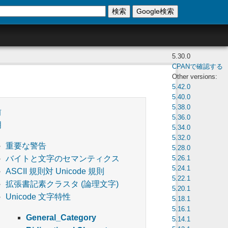
検索
Google検索
5.30.0
CPANで確認する
Other versions:
5.42.0
5.40.0
5.38.0
前
5.36.0
明
5.34.0
5.32.0
重要な警告
5.28.0
5.26.1
バイトと文字のセマンティクス
5.24.1
ASCII 規則対 Unicode 規則
5.22.1
拡張書記素クラスタ (論理文字)
5.20.1
Unicode 文字特性
5.18.1
5.16.1
General_Category
5.14.1