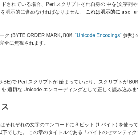
ードされている場合、Perl スクリプトそれ自身の 中を(文字列
use u
を明示的に含めなければなりません。
これは明示的に
BOM
ク (BYTE ORDER MARK,
,
"Unicode Encodings"
参照)
は完全に無視されます。
BO
UTF16-BE)で Perl スクリプトが 始まっていたり、スクリプトが
トを 適切な Unicode エンコーディングとして正しく読み込み
クス
グはそれぞれの文字のエンコードに 8 ビット (1 バイト) を
字 以下でした。 この章のタイトルである「バイトのセマンティ