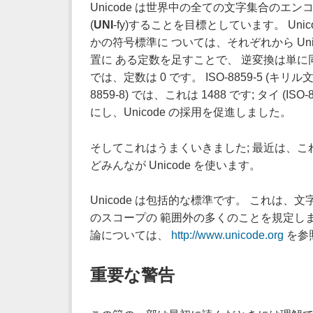
Unicode は世界中の全ての文字集合のエンコ
(
UNI
-fy)することを目標としています。 Un
かの符号標準に ついては、それぞれから Un
置に ある定数を足すことで、 逆変換は単に同じ定数
では、定数は 0 です。 ISO-8859-5 (キリル
8859-8) では、これは 1488 です; タイ (I
にし、Unicode の採用を促進しました。
そしてこれはうまくいきました; 最近は、こ
どみんなが Unicode を使います。
Unicode は包括的な標準です。 これは、
のスコープの 範囲外の多くのことを規定します
論については、
http://www.unicode.org
を参
重要な警告