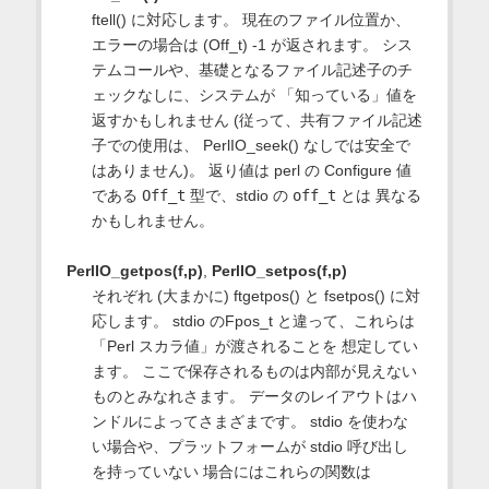
ftell() に対応します。 現在のファイル位置か、
エラーの場合は (Off_t) -1 が返されます。 シス
テムコールや、基礎となるファイル記述子のチ
ェックなしに、システムが 「知っている」値を
返すかもしれません (従って、共有ファイル記述
子での使用は、 PerlIO_seek() なしでは安全で
はありません)。 返り値は perl の Configure 値
である
Off_t
型で、stdio の
off_t
とは 異なる
かもしれません。
PerlIO_getpos(f,p)
,
PerlIO_setpos(f,p)
それぞれ (大まかに) ftgetpos() と fsetpos() に対
応します。 stdio のFpos_t と違って、これらは
「Perl スカラ値」が渡されることを 想定してい
ます。 ここで保存されるものは内部が見えない
ものとみなれさます。 データのレイアウトはハ
ンドルによってさまざまです。 stdio を使わな
い場合や、プラットフォームが stdio 呼び出し
を持っていない 場合にはこれらの関数は