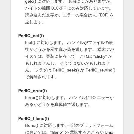
getc() に対応します。 名前に c がありますが、
バイトの範囲 0..0xFF にのみ対応しています。
読み込んだ文字か、エラーの場合は -1 (
EOF
) を
返します。
PerlIO_eof(f)
feof() に対応します。 ハンドルがファイルの最
後かどうかを示す真か偽を返します。 端末デバ
イスでは、実装に依存して、これは "sticky" か
もしれませんし、 そうではないかもしれませ
ん。 フラグは PerlIO_seek() か PerlIO_rewind()
で解除されます。
PerlIO_error(f)
ferror()に対応します。 ハンドルに IO エラーが
あるかどうかを真偽値で返します。
PerlIO_fileno(f)
fileno() に対応します; 一部のプラットフォーム
においては、"fileno" の 意味するところが Unix