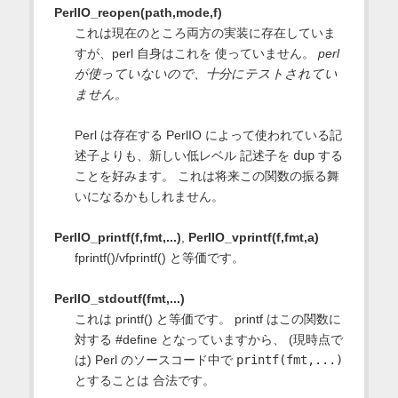
PerlIO_reopen(path,mode,f)
これは現在のところ両方の実装に存在していま
すが、perl 自身はこれを 使っていません。
perl
が使っていないので、十分にテストされてい
ません。
Perl は存在する PerlIO によって使われている記
述子よりも、新しい低レベル 記述子を
dup
する
ことを好みます。 これは将来この関数の振る舞
いになるかもしれません。
PerlIO_printf(f,fmt,...)
,
PerlIO_vprintf(f,fmt,a)
fprintf()/vfprintf() と等価です。
PerlIO_stdoutf(fmt,...)
これは printf() と等価です。 printf はこの関数に
対する #define となっていますから、 (現時点で
は) Perl のソースコード中で
printf(fmt,...)
とすることは 合法です。