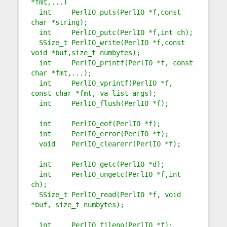
*fmt,...)
  int     PerlIO_puts(PerlIO *f,const 
char *string);
  int     PerlIO_putc(PerlIO *f,int ch);
  SSize_t PerlIO_write(PerlIO *f,const 
void *buf,size_t numbytes);
  int     PerlIO_printf(PerlIO *f, const 
char *fmt,...);
  int     PerlIO_vprintf(PerlIO *f, 
const char *fmt, va_list args);
  int     PerlIO_flush(PerlIO *f);
  int     PerlIO_eof(PerlIO *f);
  int     PerlIO_error(PerlIO *f);
  void    PerlIO_clearerr(PerlIO *f);
  int     PerlIO_getc(PerlIO *d);
  int     PerlIO_ungetc(PerlIO *f,int 
ch);
  SSize_t PerlIO_read(PerlIO *f, void 
*buf, size_t numbytes);
  int     PerlIO_fileno(PerlIO *f);