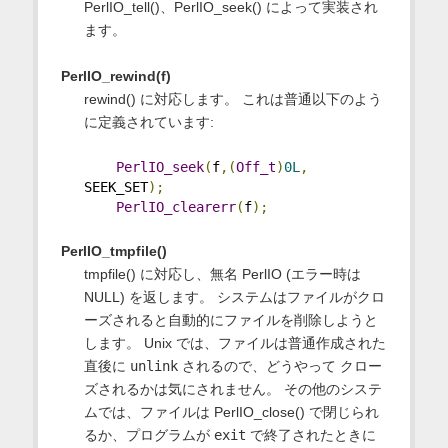
PerlIO_tell()、PerlIO_seek() によって実装され
ます。
PerlIO_rewind(f)
rewind() に対応します。 これは普通以下のよう
に定義されています:
PerlIO_seek
(
f
,(
Off_t
)
0L
,
SEEK_SET
);
PerlIO_clearerr
(
f
);
PerlIO_tmpfile()
tmpfile() に対応し、無名 PerlIO (エラー時は
NULL) を返します。 システムはファイルがクロ
ーズされると自動的にファイルを削除しようと
します。 Unix では、ファイルは普通作成された
直後に
unlink
されるので、どうやって クロー
ズされるかは気にされません。 その他のシステ
ムでは、ファイルは PerlIO_close() で閉じられ
るか、プログラムが
exit
で終了されたときに