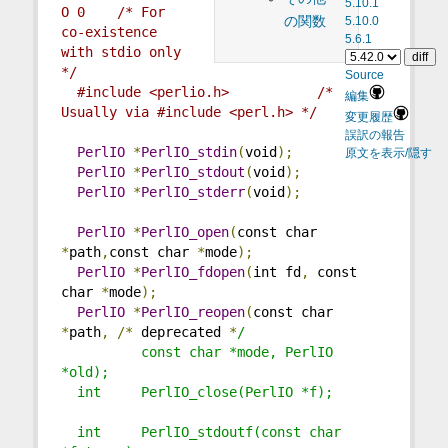
5.10.1
O 0    /* For 
の関数
5.10.0
co-existence 
5.6.1
with stdio only 
*/
Source
#include <perlio.h>           /* 
編集
Usually via #include <perl.h> */
変更履歴
誤訳の報告
PerlIO
*
PerlIO_stdin
(
void
);
原文を表示/隠す
PerlIO
*
PerlIO_stdout
(
void
);
PerlIO
*
PerlIO_stderr
(
void
);
PerlIO
*
PerlIO_open
(
const char 
*
path
,
const char 
*
mode
);
PerlIO
*
PerlIO_fdopen
(
int fd
,
 const 
char 
*
mode
);
PerlIO
*
PerlIO_reopen
(
const char 
*
path
,
/*
 deprecated 
*
/
          const char *mode, PerlIO 
*old);
  int     PerlIO_close(PerlIO *f);
  int     PerlIO_stdoutf(const char 