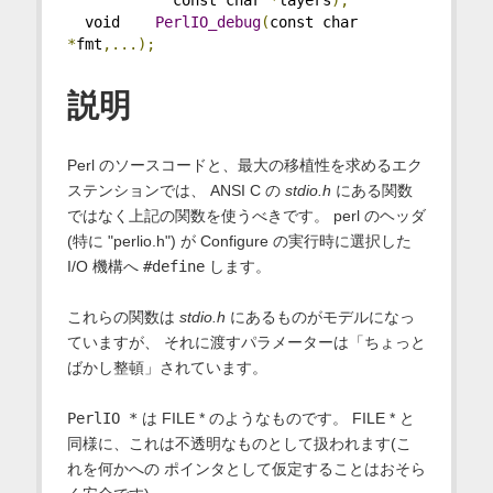
            const char 
*
layers
);
  void    
PerlIO_debug
(
const char 
*
fmt
,...);
説明
Perl のソースコードと、最大の移植性を求めるエク
ステンションでは、 ANSI C の
stdio.h
にある関数
ではなく上記の関数を使うべきです。 perl のヘッダ
(特に "perlio.h") が Configure の実行時に選択した
I/O 機構へ
#define
します。
これらの関数は
stdio.h
にあるものがモデルになっ
ていますが、 それに渡すパラメーターは「ちょっと
ばかし整頓」されています。
PerlIO *
は FILE * のようなものです。 FILE * と
同様に、これは不透明なものとして扱われます(こ
れを何かへの ポインタとして仮定することはおそら