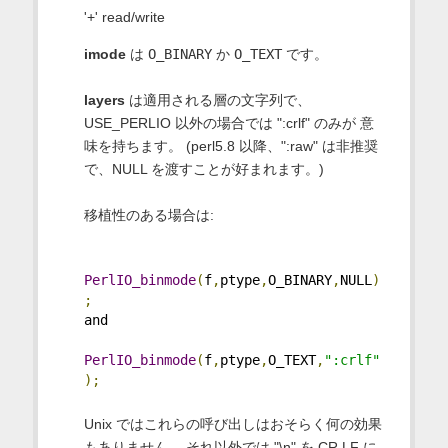
'+' read/write
imode
は
O_BINARY
か
O_TEXT
です。
layers
は適用される層の文字列で、
USE_PERLIO 以外の場合では ":crlf" のみが 意
味を持ちます。 (perl5.8 以降、":raw" は非推奨
で、NULL を渡すことが好まれます。)
移植性のある場合は:
PerlIO_binmode
(
f
,
ptype
,
O_BINARY
,
NULL
)
;
and
PerlIO_binmode
(
f
,
ptype
,
O_TEXT
,
":crlf"
);
Unix ではこれらの呼び出しはおそらく何の効果
もありません。 それ以外では "\n" を CR,LF に