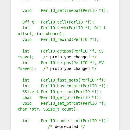
  void    PerlIO_setlinebuf(PerlIO *f);
  Off_t   PerlIO_tell(PerlIO *f);
  int     PerlIO_seek(PerlIO *f, Off_t 
offset, int whence);
  void    PerlIO_rewind(PerlIO *f);
  int     PerlIO_getpos(PerlIO *f, SV 
*save);    /
*
 prototype changed 
*
/
  int     PerlIO_setpos(PerlIO *f, SV 
*saved);   /
*
 prototype changed 
*
/
  int     PerlIO_fast_gets(PerlIO *f);
  int     PerlIO_has_cntptr(PerlIO *f);
  SSize_t PerlIO_get_cnt(PerlIO *f);
  char   *PerlIO_get_ptr(PerlIO *f);
  void    PerlIO_set_ptrcnt(PerlIO *f, 
char *ptr, SSize_t count);
  int     PerlIO_canset_cnt(PerlIO *f); 
             /
*
 deprecated 
*
/