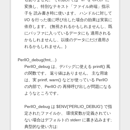
変換し、特別なテキスト「ファイル終端」指示
子を 読み書き時に使います。 ハンドルに対して
I/O を行った後に呼び出した場合の効果は実装に
依存します。 (無視されるかもしれませんし、既
にバッファに入っているデータにも 適用される
かもしれませんし、以後のデータにだけ適用さ
れるかもしれません。)
PerlIO_debug(fmt,...)
PerlIO_debug は、デバッグに使える printf() 風
の関数です。 返り値はありません。 主な用途
は、実 printf, warn() などが使っている PerlIO
の内部で、PerlIO の 再帰呼び出しが問題になる
ようなところです。
PerlIO_debug は $ENV{'PERLIO_DEBUG'} で指
定されたファイルか、 環境変数が定義されてい
ない場合はデフォルトの stderr に書き込みます;
典型的な使い方は: