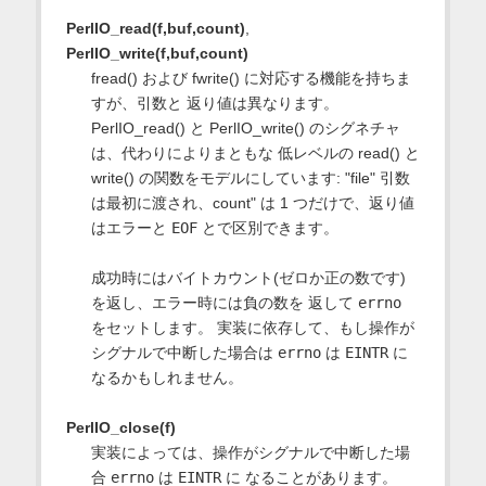
PerlIO_read(f,buf,count)
,
PerlIO_write(f,buf,count)
fread() および fwrite() に対応する機能を持ちま
すが、引数と 返り値は異なります。
PerlIO_read() と PerlIO_write() のシグネチャ
は、代わりによりまともな 低レベルの read() と
write() の関数をモデルにしています: "file" 引数
は最初に渡され、count" は 1 つだけで、返り値
はエラーと
EOF
とで区別できます。
成功時にはバイトカウント(ゼロか正の数です)
を返し、エラー時には負の数を 返して
errno
をセットします。 実装に依存して、もし操作が
シグナルで中断した場合は
errno
は
EINTR
に
なるかもしれません。
PerlIO_close(f)
実装によっては、操作がシグナルで中断した場
合
errno
は
EINTR
に なることがあります。