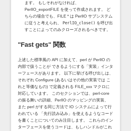
ます。 もしそれがなければ、
PerlIO_exportFILE を使って作成されます。 ど
ちらの場合でも、FILE * は PerlIO サブシステム
に従うと考えられ、
PerlIO_close()
を呼び出
すことによってのみクローズされるべきです。
"Fast gets" 関数
上述した標準風の API に加えて、perl が PerlIO の
内部で扱うことが できるようにする「実装」インタ
ーフェースがあります。 以下に挙げる呼び出しは、
それぞれ Configure (あるいはその他の実装では こ
れと等価なもの) で定義される FILE_xxx マクロに
対応しています。 このセクションでは、perl-core
の振る舞いの詳細、PerlIO のマッピングの実装、
また perl がする同じ方法で IO システムによって行
われている 「先行読み込み」を使えるようなコード
を書くことについてのみ注目します。 これらのイン
ターフェースを使うコードは、もしハンドルがこれ