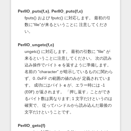
PerlIO_puts(f,s)
,
PerlIO_putc(f,c)
fputs() および fputc() に対応します。 最初の引
数に“file”が来るということに 注意してくださ
い。
PerlIO_ungetc(f,c)
ungetc() に対応します。 最初の引数に "file" が
来るということに注意してください。 次の読み
込み操作でバイト
c
を返すように準備します。
名前の "character" が暗示しているものに関わら
ず、0..0xFF の範囲の値のみが 定義されていま
す。 成功にはバイト
c
が、エラー時には -1
(
EOF
) が返されます。 「押し返す」ことができ
るバイト数は異なります; 1 文字だけというのは
確実で、 従ってハンドルから読み込んだ最後の
文字だけということです。
PerlIO_getc(f)