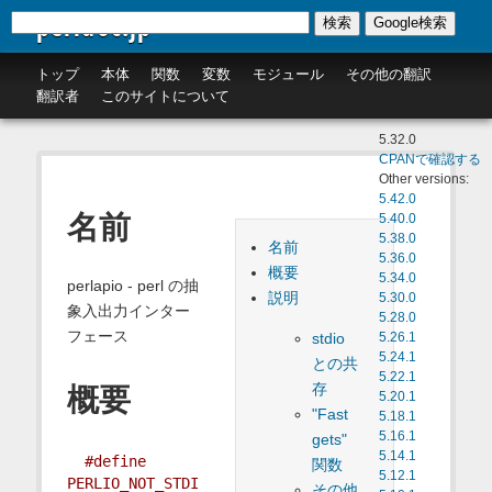
perldoc.jp
検索
Google検索
トップ
本体
関数
変数
モジュール
その他の翻訳
翻訳者
このサイトについて
5.32.0
CPANで確認する
Other versions:
5.42.0
名前
5.40.0
5.38.0
名前
5.36.0
概要
5.34.0
perlapio - perl の抽
説明
5.30.0
象入出力インター
5.28.0
フェース
stdio
5.26.1
5.24.1
との共
5.22.1
存
概要
5.20.1
"Fast
5.18.1
5.16.1
gets"
5.14.1
#define 
関数
5.12.1
PERLIO_NOT_STDI
その他