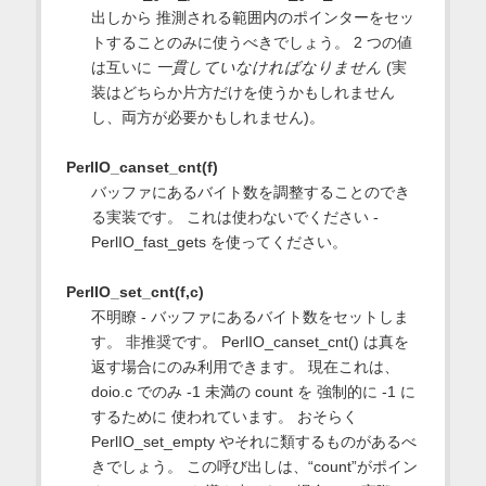
出しから 推測される範囲内のポインターをセッ
トすることのみに使うべきでしょう。 2 つの値
は互いに
一貫していなければなりません
(実
装はどちらか片方だけを使うかもしれません
し、両方が必要かもしれません)。
PerlIO_canset_cnt(f)
バッファにあるバイト数を調整することのでき
る実装です。 これは使わないでください -
PerlIO_fast_gets を使ってください。
PerlIO_set_cnt(f,c)
不明瞭 - バッファにあるバイト数をセットしま
す。 非推奨です。 PerlIO_canset_cnt() は真を
返す場合にのみ利用できます。 現在これは、
doio.c でのみ -1 未満の count を 強制的に -1 に
するために 使われています。 おそらく
PerlIO_set_empty やそれに類するものがあるべ
きでしょう。 この呼び出しは、“count”がポイン