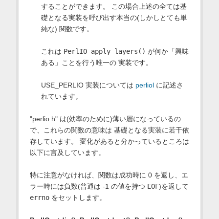
することができます。 この場合上述の全ては基
礎となる実装を呼び出す本当の(しかしとても単
純な) 関数です。
これは
PerlIO_apply_layers()
が何か「興味
ある」ことを行う唯一の 実装です。
USE_PERLIO 実装については
perliol
に記述さ
れています。
"perlio.h" は(効率のために)薄い層になっているの
で、これらの関数の意味は 基礎となる実装に若干依
存しています。 変化があると分かっているところは
以下に言及しています。
特に注意がなければ、関数は成功時に 0 を返し、エ
ラー時には負数(普通は -1 の値を持つ
EOF
)を返して
errno
をセットします。