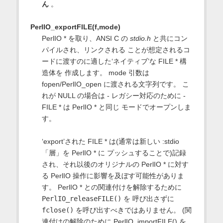
ん
。
PerlIO_exportFILE(f,mode)
PerlIO * を取り、ANSI C の
stdio.h
と共にコン
パイルされ、リンクされる ことが想定されるコ
ードに渡すのに適した‘ネイティブ’な FILE * 構
造体を 作成します。 mode 引数は
fopen/PerlIO_open に渡される文字列です。 こ
れが NULL の場合は - レガシー対応のために -
FILE * は PerlIO * と同じ モードでオープンしま
す。
‘export’された FILE * は(通常は新しい :stdio
「層」を PerlIO * に プッシュすることで)記録
され、それ以後のオリジナルの PerlIO * に対す
る PerlIO 操作に影響を及ぼす可能性がありま
す。 PerlIO * との関連付けを解除するために
PerlIO_releaseFILE()
を 呼び出さずに
fclose()
を呼び出すべきではありません。 (関
連付けの解除のために PerlIO_importFILE() を