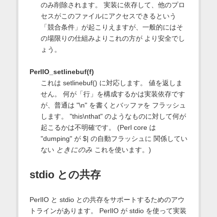
のみ削除されます。 実装に依存して、他のプロ
セスがこのファイルにアクセスできるという
「競合条件」が起こりえますが、一般的にはそ
の場限りの仕組みよりこれの方が より安全でし
ょう。
PerlIO_setlinebuf(f)
これは setlinebuf() に対応します。 値を返しま
せん。 何が「行」を構成するかは実装依存です
が、普通は "\n" を書くとバッファを フラッシュ
します。 "this\nthat" のようなものに対して何が
起こるかは不明確です。 (Perl core は
"dumping" が $| の自動フラッシュに 関係してい
ない
ときにのみ
これを使います。)
stdio との共存
PerlIO と stdio との共存をサポートするためのアウ
トラインがあります。 PerlIO が stdio を使って実装