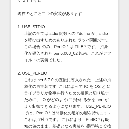
く安全です)。
現在のところ二つの実装があります:
1. USE_STDIO
上記の全ては stdio 関数への #define か、stdio
を呼び出すためのありふれた ラッパ関数です。
この場合
のみ
、PerlIO * は FILE * です。 抽象
化が導入された perl5.003_02 以来、これがデフ
ォルトの実装でした。
2. USE_PERLIO
これは perl5.7.0 の直後に導入された、上述の抽
象化の再実装です; これによって IO を OS と C
ライブラリが物事を行うための選択と切り離す
ために、 IO がどのように行われるかを perl が
より制御できるようになります。 USE_PERLIO
では、PerlIO * は間接化の追加の層を持ちます -
これは点対点です。 これにより、PerlIO * は既
知の値のまま、基礎となる実装を
実行時に
交換