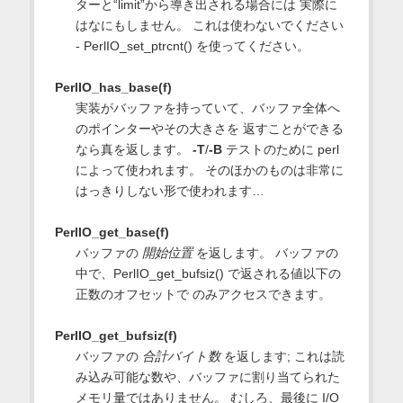
ターと“limit”から導き出される場合には 実際に
はなにもしません。 これは使わないでください
- PerlIO_set_ptrcnt() を使ってください。
PerlIO_has_base(f)
実装がバッファを持っていて、バッファ全体へ
のポインターやその大きさを 返すことができる
なら真を返します。
-T
/
-B
テストのために perl
によって使われます。 そのほかのものは非常に
はっきりしない形で使われます…
PerlIO_get_base(f)
バッファの
開始位置
を返します。 バッファの
中で、PerlIO_get_bufsiz() で返される値以下の
正数のオフセットで のみアクセスできます。
PerlIO_get_bufsiz(f)
バッファの
合計バイト数
を返します; これは読
み込み可能な数や、バッファに割り当てられた
メモリ量ではありません。 むしろ、最後に I/O