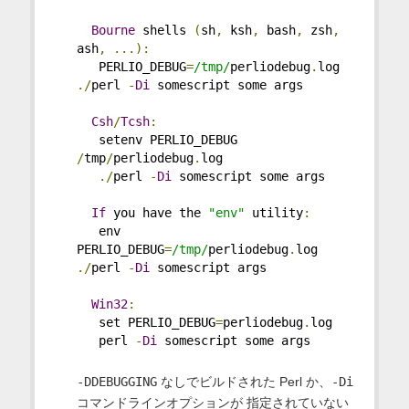
Bourne
 shells 
(
sh
,
 ksh
,
 bash
,
 zsh
,
ash
,
...):
   PERLIO_DEBUG
=
/tmp/
perliodebug
.
log 
./
perl 
-
Di
 somescript some args
Csh
/
Tcsh
:
   setenv PERLIO_DEBUG 
/
tmp
/
perliodebug
.
log
./
perl 
-
Di
 somescript some args
If
 you have the 
"env"
 utility
:
   env 
PERLIO_DEBUG
=
/tmp/
perliodebug
.
log 
./
perl 
-
Di
 somescript args
Win32
:
   set PERLIO_DEBUG
=
perliodebug
.
log
   perl 
-
Di
 somescript some args
-DDEBUGGING
なしでビルドされた Perl か、
-Di
コマンドラインオプションが 指定されていない