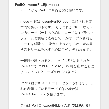
PerlIO_importFILE(f,mode)
FILE * から PerlIO * を得るのに使います。
mode 引数は fopen/PerlIO_open に渡される文
字列であるべきです。 もしこれが NULL なら -
レガシーサポートのために - コードは (プラット
フォームと実装に依存して)
f
がオープンされる
モードを経験的に 決定しようとするか、読み書
きストリームを示すために "r+" が使われます。
一度呼び出されると、この FILE * は返された
PerlIO * で
PerlIO_close()
を 呼び出すことに
よって
のみ
クローズされるべきです。
PerlIO はテキストモードにセットされます。 こ
れが希望しているモードでない場合は、
PerlIO_binmode を使います。
これは PerlIO_exportFILE() の逆
ではありませ