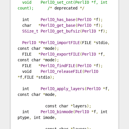
  void    PerlIO_set_cnt(PerlIO *f, int 
count);      /
*
 deprecated 
*/
  int     
PerlIO_has_base
(
PerlIO
*
f
);
  char   
*
PerlIO_get_base
(
PerlIO
*
f
);
SSize_t
PerlIO_get_bufsiz
(
PerlIO
*
f
);
PerlIO
*
PerlIO_importFILE
(
FILE 
*
stdio
,
const char 
*
mode
);
  FILE   
*
PerlIO_exportFILE
(
PerlIO
*
f
,
const char 
*
mode
);
  FILE   
*
PerlIO_findFILE
(
PerlIO
*
f
);
  void    
PerlIO_releaseFILE
(
PerlIO
*
f
,
FILE 
*
stdio
);
  int     
PerlIO_apply_layers
(
PerlIO
*
f
,
const char 
*
mode
,
            const char 
*
layers
);
  int     
PerlIO_binmode
(
PerlIO
*
f
,
 int 
ptype
,
 int imode
,