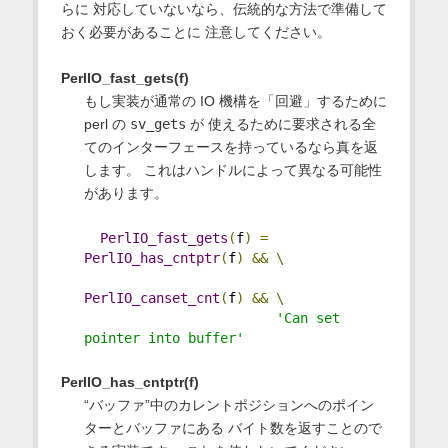
らに 対応していないなら、伝統的な方法で準備して
おく必要があることに 注意してください。
PerlIO_fast_gets(f)
もし実装が通常の IO 機構を「回避」するために
perl の
sv_gets
が 使えるために要求される全
てのインターフェースを持っているなら真を返
します。 これはハンドルによって異なる可能性
があります。
PerlIO_fast_gets
(
f
)
=
PerlIO_has_cntptr
(
f
)
&&
\
PerlIO_canset_cnt
(
f
)
&&
\
'Can set 
pointer into buffer'
PerlIO_has_cntptr(f)
“バッファ”中のカレントポジションへのポイン
ターとバッファにある バイト数を返すことので