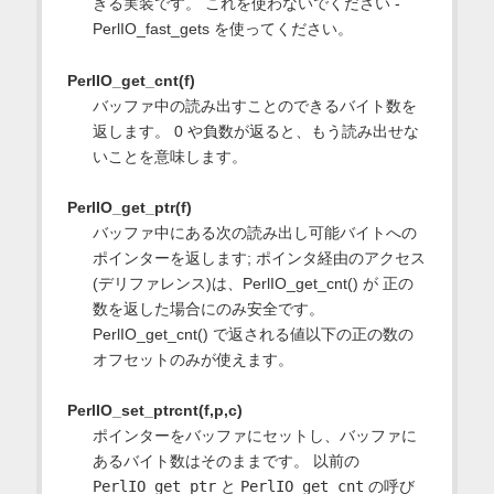
きる実装です。 これを使わないでください -
PerlIO_fast_gets を使ってください。
PerlIO_get_cnt(f)
バッファ中の読み出すことのできるバイト数を
返します。 0 や負数が返ると、もう読み出せな
いことを意味します。
PerlIO_get_ptr(f)
バッファ中にある次の読み出し可能バイトへの
ポインターを返します; ポインタ経由のアクセス
(デリファレンス)は、PerlIO_get_cnt() が 正の
数を返した場合にのみ安全です。
PerlIO_get_cnt() で返される値以下の正の数の
オフセットのみが使えます。
PerlIO_set_ptrcnt(f,p,c)
ポインターをバッファにセットし、バッファに
あるバイト数はそのままです。 以前の
PerlIO_get_ptr
と
PerlIO_get_cnt
の呼び