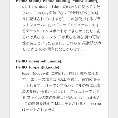
PerlIO_stdin()
,
PerlIO_stdout()
,
PerlIO_stderr()
stdin
,
stdout
,
stderr
の代わりに使ってくだ
さい。 これらは変数でなく“関数呼び出し”のよ
うに記述されていますが、 これは使用するプラ
ットフォームにおいてロードモジュールに対す
るデータの エクスポートができなかったり、あ
るいは異なる“スレッド”が異なる値を 持つ可能
性があるといったときに、これらを
関数呼び出
しにする
のが 簡単になるからです。
PerlIO_open(path, mode)
,
PerlIO_fdopen(fd,mode)
fopen()/fdopen() に対応し、同じ引数を取りま
す。 エラーの場合は
NULL
を返し、
errno
をセ
ットします。 オープンするハンドルの数には実
装の制限があるかもしれず、これはオープンす
る ファイルの数の制限より低いかもしれません
- この制限を越えて
NULL
を返されると、
errno
はセットされません。