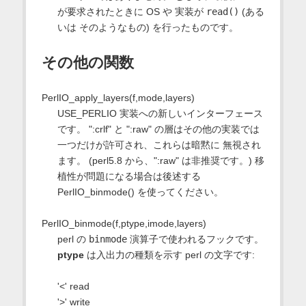
が要求されたときに OS や 実装が
read()
(ある
いは そのようなもの) を行ったものです。
その他の関数
PerlIO_apply_layers(f,mode,layers)
USE_PERLIO 実装への新しいインターフェース
です。 ":crlf" と ":raw" の層はその他の実装では
一つだけが許可され、これらは暗黙に 無視され
ます。 (perl5.8 から、":raw" は非推奨です。) 移
植性が問題になる場合は後述する
PerlIO_binmode() を使ってください。
PerlIO_binmode(f,ptype,imode,layers)
perl の
binmode
演算子で使われるフックです。
ptype
は入出力の種類を示す perl の文字です:
'<' read
'>' write