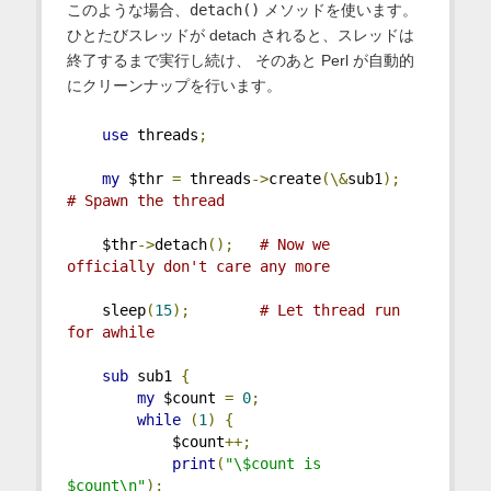
このような場合、
detach()
メソッドを使います。
ひとたびスレッドが detach されると、スレッドは
終了するまで実行し続け、 そのあと Perl が自動的
にクリーンナップを行います。
use
 threads
;
my
 $thr 
=
 threads
->
create
(\&
sub1
);
# Spawn the thread
    $thr
->
detach
();
# Now we 
officially don't care any more
    sleep
(
15
);
# Let thread run 
for awhile
sub
 sub1 
{
my
 $count 
=
0
;
while
(
1
)
{
            $count
++;
print
(
"\$count is 
$count\n"
);