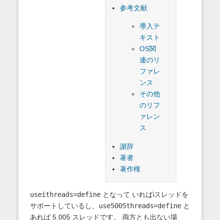
参考文献
導入テ
キスト
OS関
連のリ
ファレ
ンス
その他
のリフ
ァレン
ス
謝辞
著者
著作権
useithreads=define
となって いればiスレッドを
サポートしているし、
use5005threads=define
と
あれば 5.005 スレッドです。 両方とも出ない場