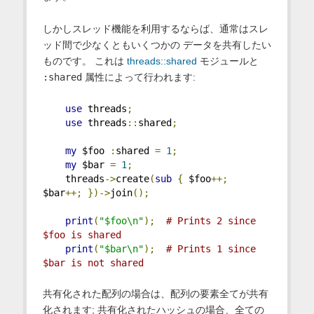
しかしスレッド機能を利用するならば、通常はスレ
ッド間で少なくともいくつかの データを共有したい
ものです。 これは
threads::shared
モジュールと
:shared
属性によって行われます:
use
 threads
;
use
 threads
::
shared
;
my
 $foo 
:
shared 
=
1
;
my
 $bar 
=
1
;
    threads
->
create
(
sub
{
 $foo
++;
$bar
++;
})->
join
();
print
(
"$foo\n"
);
# Prints 2 since 
$foo is shared
print
(
"$bar\n"
);
# Prints 1 since 
$bar is not shared
共有化された配列の場合は、配列の要素全てが共有
化されます; 共有化されたハッシュの場合、全ての