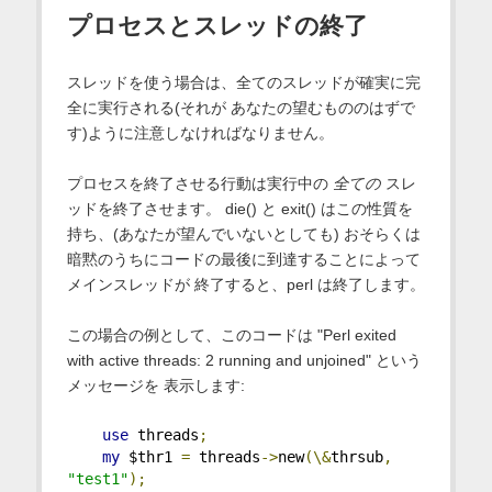
プロセスとスレッドの終了
スレッドを使う場合は、全てのスレッドが確実に完
全に実行される(それが あなたの望むもののはずで
す)ように注意しなければなりません。
プロセスを終了させる行動は実行中の
全ての
スレ
ッドを終了させます。 die() と exit() はこの性質を
持ち、(あなたが望んでいないとしても) おそらくは
暗黙のうちにコードの最後に到達することによって
メインスレッドが 終了すると、perl は終了します。
この場合の例として、このコードは "Perl exited
with active threads: 2 running and unjoined" という
メッセージを 表示します:
use
 threads
;
my
 $thr1 
=
 threads
->
new
(\&
thrsub
,
"test1"
);