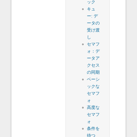
ック
キュ
ー: デ
ータの
受け渡
し
セマフ
ォ：デ
ータア
クセス
の同期
ベーシ
ックな
セマフ
ォ
高度な
セマフ
ォ
条件を
待つ