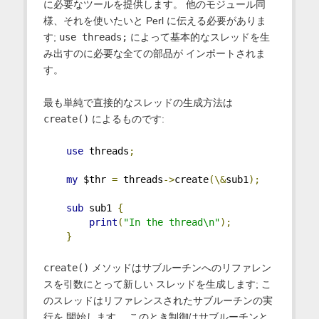
に必要なツールを提供します。 他のモジュール同
様、それを使いたいと Perl に伝える必要がありま
す;
use threads;
によって基本的なスレッドを生
み出すのに必要な全ての部品が インポートされま
す。
最も単純で直接的なスレッドの生成方法は
create()
によるものです:
use
 threads
;
my
 $thr 
=
 threads
->
create
(\&
sub1
);
sub
 sub1 
{
print
(
"In the thread\n"
);
}
create()
メソッドはサブルーチンへのリファレン
スを引数にとって新しい スレッドを生成します; こ
のスレッドはリファレンスされたサブルーチンの実
行を 開始します。 このとき制御はサブルーチンと