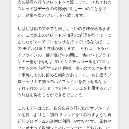
次の処理を行うスレッドへと渡します。 それぞれの
スレッドはデータの各部分に対し一つのことを行
い、結果を次の スレッドへ渡します。
しばしば他の文脈でも同じぐらいの意味があるます
が、二つ以上のスレッドが 並列に処理を行うように
あなたがマルチプロセッサを持っているならば、こ
の モデルは最も意味があります。 それは、あるパ
イプラインの一部が進行中の間に、他のパイプライ
ンの一部が (例えば I/O やシステムコールを)ブロッ
クするのを 許可するのと同様、個々のタスクを小さ
く単純なものに留める傾向があります。 もし違うプ
ロセッサ上で別々のパイプラインを走らせるなら、
それぞれの プロセッサのキャッシュを利用するとい
う利益を得ることができるでしょう。
このモデルはまた、自分自身を呼び出すサブルーチ
ンを持つよりも、別の スレッドを生み出すような再
起的プログラムの形態に利用しやすいです。 素数や
フィボナッチ数列ジェネレーターは、どちらもこの