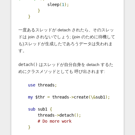
            sleep
(
1
);
}
}
一度あるスレッドが detach されたら、そのスレッ
ドは join されないでしょう; (join のために待機して
も)スレッドが生成したであろうデータは失われま
す。
detach()
はスレッドが自分自身を detach するた
めにクラスメソッドとしても 呼び出されます:
use
 threads
;
my
 $thr 
=
 threads
->
create
(\&
sub1
);
sub
 sub1 
{
        threads
->
detach
();
# Do more work
}