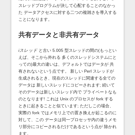
スレッドプログラムが決して心配することのなかっ
た データアクセスに対する二つの複雑さを導入する
ことになります。
共有データと非共有データ
iスレッド
と古い 5.005 型スレッドの間の(もっとい
えば、そこから外れる 多くのスレッドシステムにと
っての)最大の違いは、デフォルトではデータが 共
有されないという点です。 新しい Perl スレッドが
生成されるとき、現在のスレッドに関連する全ての
データは 新しいスレッドにコピーされます; 続いて
そのデータは新しいスレッド内で プライベートなも
のとなります! これは Unix のプロセスが fork する
ときに起きることと似ています; ただしこの場合、
実際の fork ではメモリ上での置き換えが起こるのに
対して、この データは同一プロセッサ内の違うメモ
リ部分にコピーされるだけであるという点が 除かれ
ます。