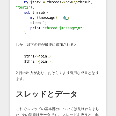
my
 $thr2 
=
 threads
->
new
(\&
thrsub
,
"test2"
);
sub
 thrsub 
{
my
(
$message
)
=
@_
;
       sleep 
1
;
print
"thread $message\n"
;
}
しかし以下の行が最後に追加されると:
    $thr1
->
join
();
    $thr2
->
join
();
2 行の出力があり、おそらくより有用な成果となり
ます。
スレッドとデータ
これでスレッドの基本部分については見終わりまし
た; 次の話題はデータです。 スレッドを扱うと、非