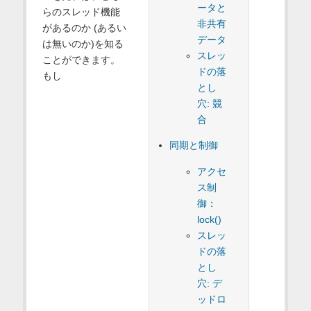
ータと
らのスレッド機能
非共有
があるのか (あるい
データ
は無いのか)を知る
スレッ
ことができます。
ドの落
もし
とし
穴: 競
合
同期と制御
アクセ
ス制
御：
lock()
スレッ
ドの落
とし
穴: デ
ッドロ