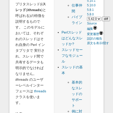
5.10.1
プリタスレッド(
iス
仕事仲
5.10.0
レッド
(
ithreads
)と
5.8.1
間
5.8.0
呼ばれる)の特徴を
パイプ
説明するもので
ライン
Source
す。 このモデルに
編集
Perlスレッド
おいては、それぞ
変更履歴
はどんなスレ
れのスレッドはそ
誤訳の報告
原文を表示/隠す
ッドか?
れ自身の Perl イン
スレッドセー
タプリタで 実行さ
フなモジュー
れ、スレッド間で
ル
共有するデータも
スレッドの基
明示的でなければ
本
なりません。
ithreads
のユーザ
基本的
ーレベルインター
なスレ
フェースは
threads
ッドの
クラスを使いま
サポー
す。
ト
例に対