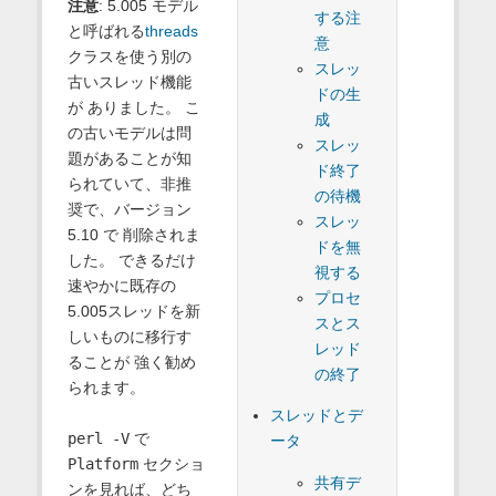
注意
: 5.005 モデル
する注
と呼ばれる
threads
意
クラスを使う別の
スレッ
古いスレッド機能
ドの生
が ありました。 こ
成
の古いモデルは問
スレッ
題があることが知
ド終了
られていて、非推
の待機
奨で、バージョン
スレッ
5.10 で 削除されま
ドを無
した。 できるだけ
視する
速やかに既存の
プロセ
5.005スレッドを新
スとス
しいものに移行す
レッド
ることが 強く勧め
の終了
られます。
スレッドとデ
perl -V
で
ータ
Platform
セクショ
共有デ
ンを見れば、どち