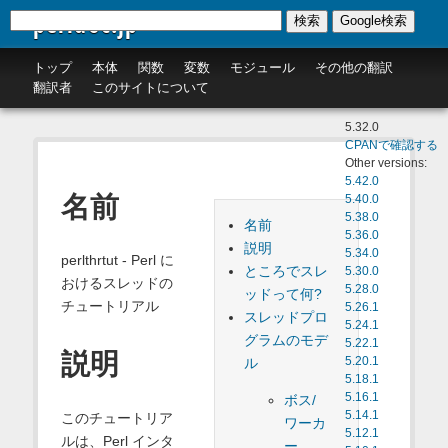
perldoc.jp
検索
Google検索
トップ
本体
関数
変数
モジュール
その他の翻訳
翻訳者
このサイトについて
5.32.0
CPANで確認する
Other versions:
5.42.0
名前
5.40.0
5.38.0
名前
5.36.0
説明
5.34.0
perlthrtut - Perl に
ところでスレ
5.30.0
おけるスレッドの
5.28.0
ッドって何?
チュートリアル
5.26.1
スレッドプロ
5.24.1
グラムのモデ
5.22.1
説明
ル
5.20.1
5.18.1
5.16.1
ボス/
5.14.1
このチュートリア
ワーカ
5.12.1
ルは、Perl インタ
ー