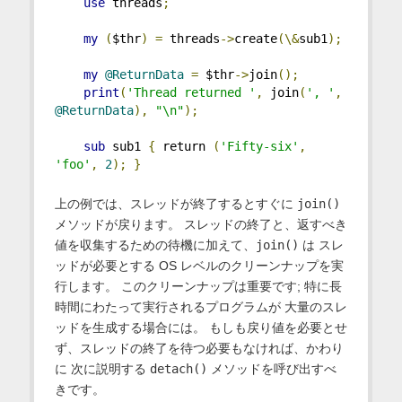
use
 threads
;
my
(
$thr
)
=
 threads
->
create
(\&
sub1
);
my
@ReturnData
=
 $thr
->
join
();
print
(
'Thread returned '
,
 join
(
', '
,
@ReturnData
),
"\n"
);
sub
 sub1 
{
 return 
(
'Fifty-six'
,
'foo'
,
2
);
}
上の例では、スレッドが終了するとすぐに
join()
メソッドが戻ります。 スレッドの終了と、返すべき
値を収集するための待機に加えて、
join()
は スレ
ッドが必要とする OS レベルのクリーンナップを実
行します。 このクリーンナップは重要です; 特に長
時間にわたって実行されるプログラムが 大量のスレ
ッドを生成する場合には。 もしも戻り値を必要とせ
ず、スレッドの終了を待つ必要もなければ、かわり
に 次に説明する
detach()
メソッドを呼び出すべ
きです。