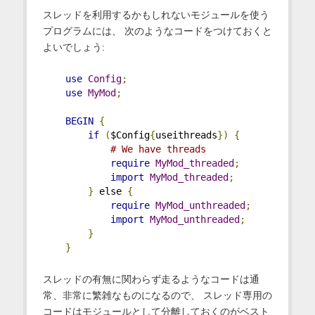
スレッドを利用するかもしれないモジュールを使う
プログラムには、 次のようなコードをつけておくと
よいでしょう:
use
Config
;
use
MyMod
;
BEGIN
{
if
(
$Config
{
useithreads
})
{
# We have threads
require
MyMod_threaded
;
import
MyMod_threaded
;
}
 else 
{
require
MyMod_unthreaded
;
import
MyMod_unthreaded
;
}
}
スレッドの有無に関わらず走るようなコードは通
常、非常に繁雑なものになるので、 スレッド専用の
コードはモジュールとして分離しておくのがベスト