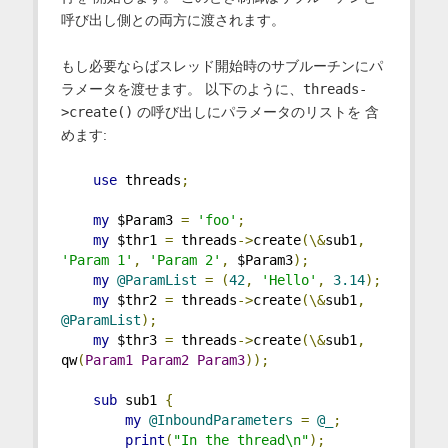
呼び出し側との両方に渡されます。
もし必要ならばスレッド開始時のサブルーチンにパ
ラメータを渡せます。 以下のように、
threads-
>create()
の呼び出しにパラメータのリストを 含
めます:
use
 threads
;
my
 $Param3 
=
'foo'
;
my
 $thr1 
=
 threads
->
create
(\&
sub1
,
'Param 1'
,
'Param 2'
,
 $Param3
);
my
@ParamList
=
(
42
,
'Hello'
,
3.14
);
my
 $thr2 
=
 threads
->
create
(\&
sub1
,
@ParamList
);
my
 $thr3 
=
 threads
->
create
(\&
sub1
,
qw
(
Param1
Param2
Param3
));
sub
 sub1 
{
my
@InboundParameters
=
@_
;
print
(
"In the thread\n"
);