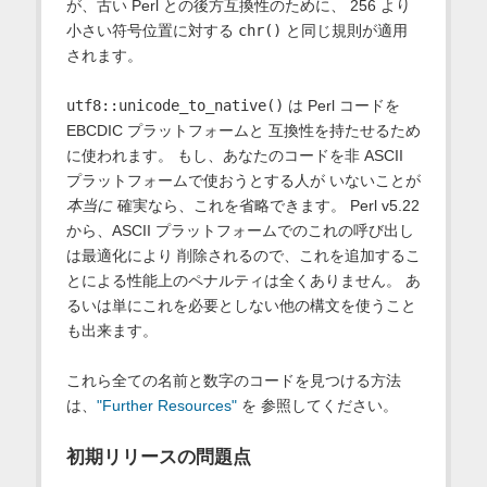
が、古い Perl との後方互換性のために、 256 より
小さい符号位置に対する
chr()
と同じ規則が適用
されます。
utf8::unicode_to_native()
は Perl コードを
EBCDIC プラットフォームと 互換性を持たせるため
に使われます。 もし、あなたのコードを非 ASCII
プラットフォームで使おうとする人が いないことが
本当に
確実なら、これを省略できます。 Perl v5.22
から、ASCII プラットフォームでのこれの呼び出し
は最適化により 削除されるので、これを追加するこ
とによる性能上のペナルティは全くありません。 あ
るいは単にこれを必要としない他の構文を使うこと
も出来ます。
これら全ての名前と数字のコードを見つける方法
は、
"Further Resources"
を 参照してください。
初期リリースの問題点