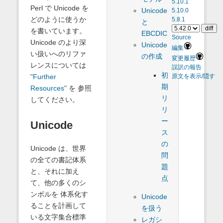
5.10.1
Perl で Unicode を
Unicode
5.10.0
どのように使うか
5.8.1
と
を書いています。
EBCDIC
Source
Unicode のより深
Unicode
編集
い扱いへのリファ
の作成
変更履歴
レンスについては
誤訳の報告
初
"Further
原文を表示/隠す
期
Resources"
を 参照
リ
してください。
リ
ー
Unicode
ス
の
Unicode は、世界
問
の全ての書記体系
題
と、それに加え
点
て、他の多くのシ
ンボルを 体系化す
Unicode
ることを計画して
を扱う
いる文字集合標準
レガシ