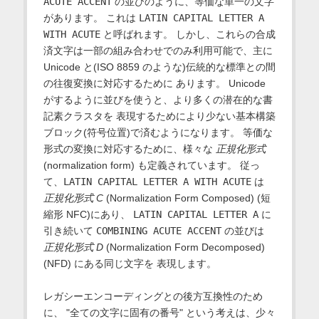
ACUTE ACCENT
の並びのように、等価な単一の文字
があります。 これは
LATIN CAPITAL LETTER A
WITH ACUTE
と呼ばれます。 しかし、これらの合成
済文字は一部の組み合わせでのみ利用可能で、主に
Unicode と(ISO 8859 のような)伝統的な標準との間
の往復変換に対応するために あります。 Unicode
がするように並びを使うと、より多くの潜在的な書
記素クラスタを 表現するためにより少ない基本構築
ブロック(符号位置)で済むようになります。 等価な
形式の変換に対応するために、様々な
正規化形式
(normalization form) も定義されています。 従っ
て、
LATIN CAPITAL LETTER A WITH ACUTE
は
正規化形式 C
(Normalization Form Composed) (短
縮形 NFC)にあり、
LATIN CAPITAL LETTER A
に
引き続いて
COMBINING ACUTE ACCENT
の並びは
正規化形式 D
(Normalization Form Decomposed)
(NFD) にある同じ文字を 表現します。
レガシーエンコーディングとの後方互換性のため
に、 "全ての文字に固有の番号" という考えは、少々