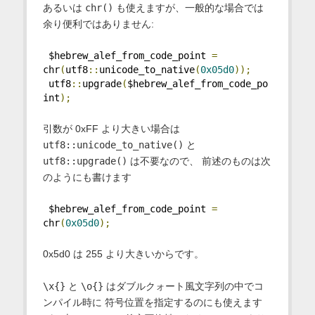
あるいは
chr()
も使えますが、一般的な場合では
余り便利ではありません:
 $hebrew_alef_from_code_point 
=
chr
(
utf8
::
unicode_to_native
(
0x05d0
));
 utf8
::
upgrade
(
$hebrew_alef_from_code_po
int
);
引数が 0xFF より大きい場合は
utf8::unicode_to_native()
と
utf8::upgrade()
は不要なので、 前述のものは次
のようにも書けます
 $hebrew_alef_from_code_point 
=
chr
(
0x05d0
);
0x5d0 は 255 より大きいからです。
\x{}
と
\o{}
はダブルクォート風文字列の中でコ
ンパイル時に 符号位置を指定するのにも使えます