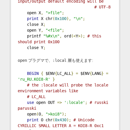
input/output default encoding will be
# UTF-8
    open X
,
">file"
;
print
 X chr
(
0x100
),
"\n"
;
    close X
;
    open Y
,
"<file"
;
    printf 
"%#x\n"
,
 ord
(<
Y
>);
# this 
should print 0x100
    close Y
;
open
プラグマで、
:local
層も使えます:
BEGIN
{
 $ENV
{
LC_ALL
}
=
 $ENV
{
LANG
}
=
'ru_RU.KOI8-R'
}
# the :locale will probe the locale 
environment variables like
# LC_ALL
use
 open OUT 
=>
':locale'
;
# russki 
parusski
    open
(
O
,
">koi8"
);
print
 O chr
(
0x430
);
# Unicode 
CYRILLIC SMALL LETTER A = KOI8-R 0xc1