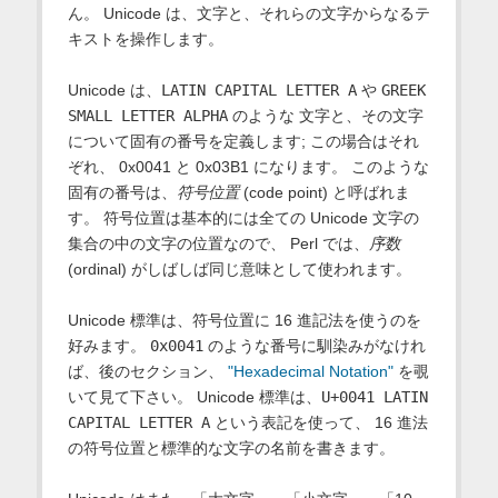
ん。 Unicode は、文字と、それらの文字からなるテ
キストを操作します。
Unicode は、
LATIN CAPITAL LETTER A
や
GREEK
SMALL LETTER ALPHA
のような 文字と、その文字
について固有の番号を定義します; この場合はそれ
ぞれ、 0x0041 と 0x03B1 になります。 このような
固有の番号は、
符号位置
(code point) と呼ばれま
す。 符号位置は基本的には全ての Unicode 文字の
集合の中の文字の位置なので、 Perl では、
序数
(ordinal) がしばしば同じ意味として使われます。
Unicode 標準は、符号位置に 16 進記法を使うのを
好みます。
0x0041
のような番号に馴染みがなけれ
ば、後のセクション、
"Hexadecimal Notation"
を覗
いて見て下さい。 Unicode 標準は、
U+0041 LATIN
CAPITAL LETTER A
という表記を使って、 16 進法
の符号位置と標準的な文字の名前を書きます。