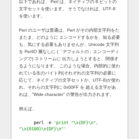
以下であれば、 Perl は、ネイティブの 8 ビットの
文字セットを使います。 そうでなければ、UTF-8
を使います。
Perl のユーザは普通は、Perl がその内部文字列をた
またま、どのように エンコードするかを、知る必要
も、気にする必要もありませんが、Unicode 文字列
を PerlIO 層なしに (「デフォルトの」エンコーディ
ングで) ストリームに 出力しようとすると、関係す
るようになります。 このような場合、内部的に使わ
れている生のバイト列(それぞれの文字列の必要に
応じて、ネイティブの文字セットか、UTF-8)が使わ
れ、それらの文字列に 0x00FF を 超える文字があ
れば、"Wide character" の警告が出力されます。
例えば、
      perl 
-
e 
'print "\x{DF}\n", 
"\x{0100}\x{DF}\n"'