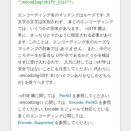
":encoding(shift_jis)"
);
エンコーディング名のマッチングはルーズです: 大
文字小文字は区別されず、 多くのエンコーディング
では、いくつかの別名があります。
:utf8
層は、
常に、きっちりとそのように指定される必要があり
ます; このことは、エンコーディング名のルーズな
マッチングの対象では
ありません
。 また、今のと
ころデータが妥当な UTF-8 であるかどうかを検証
せずに受け入れるので、 入力に対しては
:utf8
は
安全ではないことにも注意してください; 代わりに
:encoding(UTF-8)
(ハイフンありかなしかどちら
か) を使うべきです。
:utf8
層に関しては、
PerlIO
を参照してください;
:encoding()
に関しては、
Encode::PerlIO
を参照
してください;
Encode
モジュールで対応している、
多くのエンコーディングに関しては、
Encode::Supported
を参照してください。