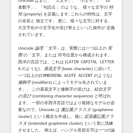
Unicode はまた、「大文字」、「小文字」、「10
進数字」、「句読点： のような、 様々な文字の
特
性
(property) を定義します; これらの特性は、文字
の名前と 独立です。 更に、様々な文字に対する、
大文字化や小文字化や並び替えといった操作が 定義
されています。
Unicode
論理
「文字」は、実際には一つ以上の
実
際
の「文字」または 符号位置から構成されます。
西洋の言語では、これは (
LATIN CAPITAL LETTER
A
のような)、
基底文字
(base character) に続いて、
一つ以上の(
COMBINING ACUTE ACCENT
のような)
修飾字
(modifiers) によってモデル化されていま
す。、 この基底文字と修飾字の並びは、
結合文字
の並び
(combining character sequence) と呼ばれ
ます。 一部の非西洋言語ではより複雑なモデルが必
要なので、Unicode は
書記素クラスタ
(grapheme
cluster) という概念を作成し、後に
拡張書記素クラ
スタ
(extended grapheme cluster) という形に洗練
させました。 例えば、ハングル音節文字は一つの論