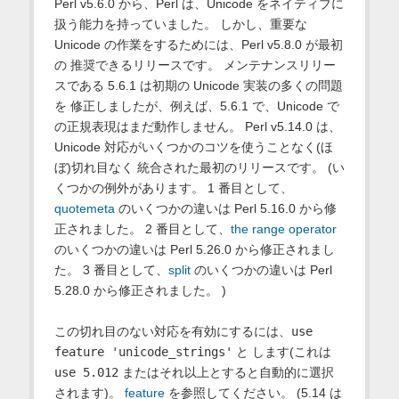
Perl v5.6.0 から、Perl は、Unicode をネイティブに
扱う能力を持っていました。 しかし、重要な
Unicode の作業をするためには、Perl v5.8.0 が最初
の 推奨できるリリースです。 メンテナンスリリー
スである 5.6.1 は初期の Unicode 実装の多くの問題
を 修正しましたが、例えば、5.6.1 で、Unicode で
の正規表現はまだ動作しません。 Perl v5.14.0 は、
Unicode 対応がいくつかのコツを使うことなく(ほ
ぼ)切れ目なく 統合された最初のリリースです。 (い
くつかの例外があります。 1 番目として、
quotemeta
のいくつかの違いは Perl 5.16.0 から修
正されました。 2 番目として、
the range operator
のいくつかの違いは Perl 5.26.0 から修正されまし
た。 3 番目として、
split
のいくつかの違いは Perl
5.28.0 から修正されました。 )
この切れ目のない対応を有効にするには、
use
feature 'unicode_strings'
と します(これは
use 5.012
またはそれ以上とすると自動的に選択
されます)。
feature
を参照してください。 (5.14 は