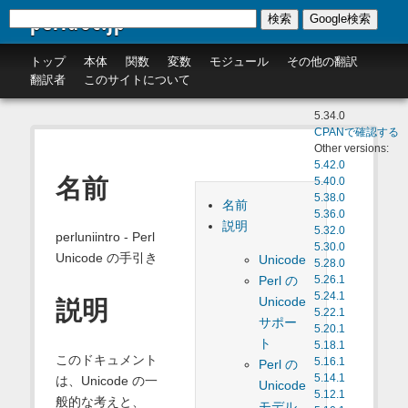
perldoc.jp
検索
Google検索
トップ
本体
関数
変数
モジュール
その他の翻訳
翻訳者
このサイトについて
5.34.0
CPANで確認する
Other versions:
5.42.0
名前
5.40.0
5.38.0
名前
5.36.0
説明
5.32.0
perluniintro - Perl
5.30.0
Unicode の手引き
Unicode
5.28.0
Perl の
5.26.1
5.24.1
Unicode
説明
5.22.1
サポー
5.20.1
ト
5.18.1
このドキュメント
5.16.1
Perl の
5.14.1
は、Unicode の一
Unicode
5.12.1
般的な考えと、
モデル