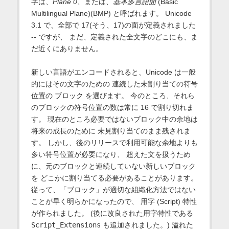
字は、
Plane 0
、または、
基本多言語面
(Basic
Multilingual Plane)(BMP) と呼ばれます。 Unicode
3.1 で、全部で 17(そう、17)の面が定義されました
-- ですが、 まだ、定義された全文字のどこにも、ま
だ近くにありません。
新しい言語がエンコードされると、Unicode は一般
的にはその文字のための 連続した未割り当ての符号
位置の
ブロック
を選びます。 今のところ、それら
のブロックの符号位置の数は常に 16 で割り切れま
す。 現在のところ必要ではないブロック中の余地は
将来の成長のために 未見割り当てのまま残されま
す。 しかし、後のリリースで利用可能な余地よりも
多い符号位置が必要になり、 超えた文を扱うため
に、元のブロックと連続していない新しいブロック
を どこかに割り当てる必要があることがあります。
従って、「ブロック」が適切な組織化方法ではない
ことが早く明らかになったので、
用字
(Script) 特性
が作られました。 (後に改良された用字特性である
Script_Extensions
も追加されました。) 溢れた