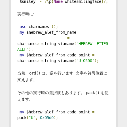
 $smiley 
=~
/\
p
{
Name
=
whitesmilingface
}/;
実行時に:
use
 charnames 
();
my
 $hebrew_alef_from_name
=
charnames
::
string_vianame
(
"HEBREW LETTER 
ALEF"
);
my
 $hebrew_alef_from_code_point 
=
charnames
::
string_vianame
(
"U+05D0"
);
当然、
ord()
は、逆を行います: 文字を符号位置に
変えます。
その他の実行時の選択肢もあります。
pack()
を使
えます:
my
 $hebrew_alef_from_code_point 
=
pack
(
"U"
,
0x05d0
);