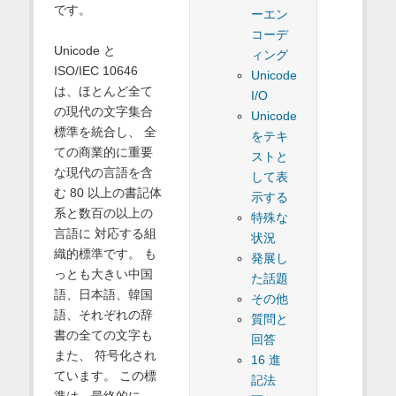
です。
ーエン
コーデ
Unicode と
ィング
ISO/IEC 10646
Unicode
は、ほとんど全て
I/O
の現代の文字集合
Unicode
標準を統合し、 全
をテキ
ての商業的に重要
ストと
な現代の言語を含
して表
む 80 以上の書記体
示する
系と数百の以上の
特殊な
言語に 対応する組
状況
織的標準です。 も
発展し
っとも大きい中国
た話題
語、日本語、韓国
その他
語、それぞれの辞
質問と
書の全ての文字も
回答
また、 符号化され
16 進
ています。 この標
記法
準は、最終的に