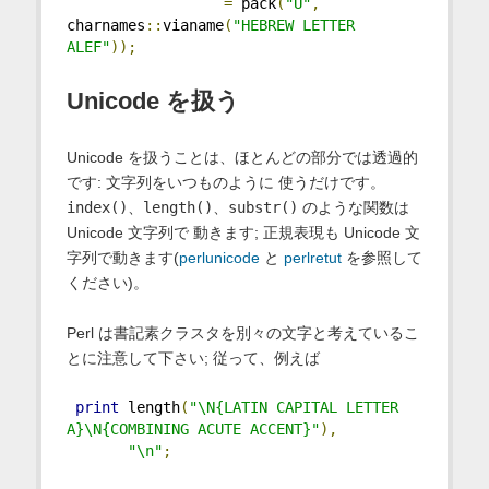
=
 pack
(
"U"
,
charnames
::
vianame
(
"HEBREW LETTER 
ALEF"
));
Unicode を扱う
Unicode を扱うことは、ほとんどの部分では透過的
です: 文字列をいつものように 使うだけです。
index()
、
length()
、
substr()
のような関数は
Unicode 文字列で 動きます; 正規表現も Unicode 文
字列で動きます(
perlunicode
と
perlretut
を参照して
ください)。
Perl は書記素クラスタを別々の文字と考えているこ
とに注意して下さい; 従って、例えば
print
 length
(
"\N{LATIN CAPITAL LETTER 
A}\N{COMBINING ACUTE ACCENT}"
),
"\n"
;