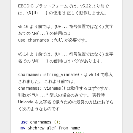
EBCDIC プラットフォームでは、v5.22 より前で
は、
\N{U+...}
の使用は 正しく動作しません。
v5.16 より前では、(
U+...
符号位置ではなく) 文字
名での
\N{...}
の使用には
use charnames :full
が必要です。
v5.14 より前では、(
U+...
符号位置ではなく) 文字
名での
\N{...}
の使用には バグがあります。
charnames::string_vianame()
は v5.14 で導入
されました。 これより前では、
charnames::vianame()
は動作するはずですが、
引数が
"U+..."
型式の場合のみです。 実行時
Unicode を文字名で扱うための最良の方法はおそら
く次のようなものです:
use
 charnames 
();
my
 $hebrew_alef_from_name