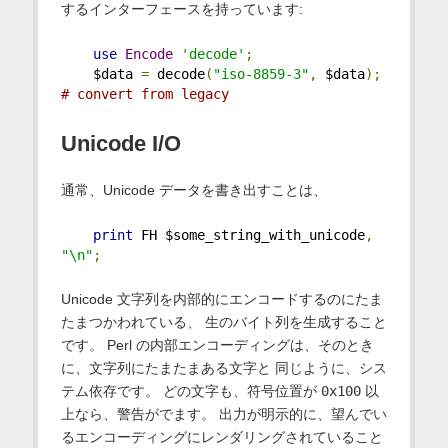
するインターフェースを持っています:
use
Encode
'decode'
;
    $data 
=
 decode
(
"iso-8859-3"
,
 $data
);
# convert from legacy
Unicode I/O
通常、Unicode データを書き出すことは、
print
 FH $some_string_with_unicode
,
"\n"
;
Unicode 文字列を内部的にエンコードするのにたま
たまつかわれている、 生のバイト列を生成すること
です。 Perl の内部エンコーディングは、そのとき
に、文字列にたまたまある文字と 同じように、シス
テム依存です。 どの文字も、符号位置が
0x100
以
上なら、警告がでます。 出力が明示的に、望んでい
るエンコーディングにレンダリングされていること