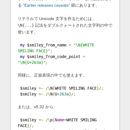
る
"Earlier releases caveats"
節にあります。
リテラルで Unicode 文字を作るためには、
\N{...}
記法をダブルクォートされた文字列の中で
使います。
my
 $smiley_from_name 
=
"\N{WHITE 
SMILING FACE}"
;
my
 $smiley_from_code_point 
=
"\N{U+263a}"
;
同様に、正規表現の中でも使えます。
 $smiley 
=~
/\
N
{
WHITE SMILING FACE
}/;
 $smiley 
=~
/\
N
{
U
+
263a
}/;
または、v5.32 から:
 $smiley 
=~
/\
p
{
Name
=
WHITE SMILING 
FACE
}/;