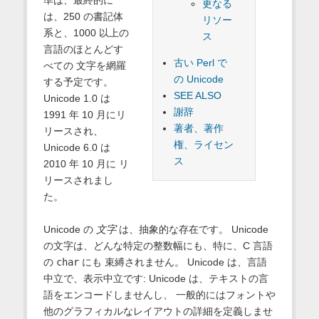
更なる
は、250 の書記体
リソー
系と、1000 以上の
ス
言語のほとんどす
古い Perl で
べての 文字を網羅
の Unicode
する予定です。
SEE ALSO
Unicode 1.0 は
謝辞
1991 年 10 月にリ
著者、著作
リースされ、
権、ライセン
Unicode 6.0 は
ス
2010 年 10 月に リ
リースされまし
た。
Unicode の
文字
は、抽象的な存在です。 Unicode
の文字は、どんな特定の整数幅にも、特に、C 言語
の
char
にも 束縛されません。 Unicode は、言語
中立で、表示中立です: Unicode は、テキストの言
語をエンコードしませんし、 一般的にはフォントや
他のグラフィカルなレイアウトの詳細を定義しませ