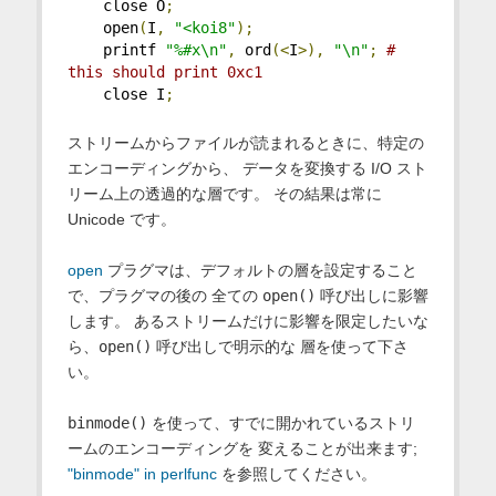
    close O
;
    open
(
I
,
"<koi8"
);
    printf 
"%#x\n"
,
 ord
(<
I
>),
"\n"
;
# 
this should print 0xc1
    close I
;
ストリームからファイルが読まれるときに、特定の
エンコーディングから、 データを変換する I/O スト
リーム上の透過的な層です。 その結果は常に
Unicode です。
open
プラグマは、デフォルトの層を設定すること
で、プラグマの後の 全ての
open()
呼び出しに影響
します。 あるストリームだけに影響を限定したいな
ら、
open()
呼び出しで明示的な 層を使って下さ
い。
binmode()
を使って、すでに開かれているストリ
ームのエンコーディングを 変えることが出来ます;
"binmode" in perlfunc
を参照してください。