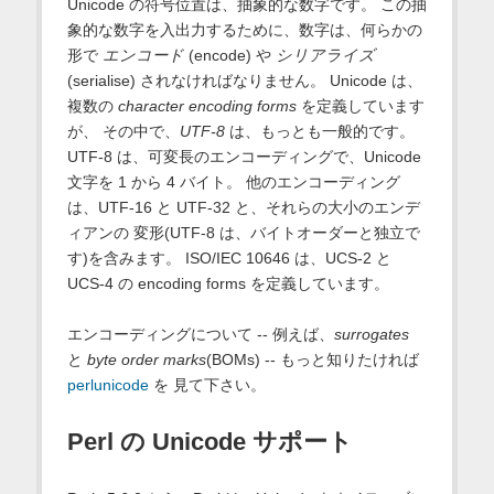
Unicode の符号位置は、抽象的な数字です。 この抽
象的な数字を入出力するために、数字は、何らかの
形で
エンコード
(encode) や
シリアライズ
(serialise) されなければなりません。 Unicode は、
複数の
character encoding forms
を定義しています
が、 その中で、
UTF-8
は、もっとも一般的です。
UTF-8 は、可変長のエンコーディングで、Unicode
文字を 1 から 4 バイト。 他のエンコーディング
は、UTF-16 と UTF-32 と、それらの大小のエンデ
ィアンの 変形(UTF-8 は、バイトオーダーと独立で
す)を含みます。 ISO/IEC 10646 は、UCS-2 と
UCS-4 の encoding forms を定義しています。
エンコーディングについて -- 例えば、
surrogates
と
byte order marks
(BOMs) -- もっと知りたければ
perlunicode
を 見て下さい。
Perl の Unicode サポート