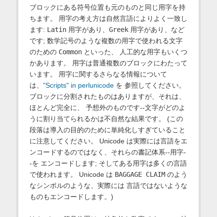
ブロックにある符号位置も元のものと同じ用字を持
ちます。 用字の考え方は自然言語によりよく一致し
ます:
Latin
用字があり、
Greek
用字があり、など
です; 数学記号のような複数の用字で使われる文字
のための
Common
といった、 人工的な用字もいくつ
かあります。 用字は普通複数のブロックにわたって
います。 用字に関するさらなる情報について
は、
"Scripts" in perlunicode
を 参照してください。
ブロックに分割されたものはありますが、それは、
ほとんど完全に、 予想外のものです--文字がどのよ
うに割り当てられるかは不自然な結果です。 (この
段落は導入の目的のために単純化しすぎていること
に注意してください。 Unicode は実際には言語をエ
ンコードするのではなく、それらの書記体系--用字-
-を エンコードします; そしてある用字は多くの言語
で使われます。 Unicode は
BAGGAGE CLAIM
のよう
なシンボルのような、実際には 言語ではないような
ものもエンコードします。)