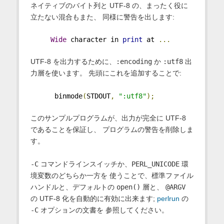
ネイティブのバイト列と UTF-8 の、まったく役に
立たない混合もまた、 同様に警告を出します:
Wide
 character in 
print
 at 
...
UTF-8 を出力するために、
:encoding
か
:utf8
出
力層を使います。 先頭にこれを追加することで:
      binmode
(
STDOUT
,
":utf8"
);
このサンプルプログラムが、出力が完全に UTF-8
であることを保証し、 プログラムの警告を削除しま
す。
-C
コマンドラインスイッチか、
PERL_UNICODE
環
境変数のどちらか一方を 使うことで、標準ファイル
ハンドルと、デフォルトの
open()
層と、
@ARGV
の UTF-8 化を自動的に有効に出来ます;
perlrun
の
-C
オプションの文書を 参照してください。