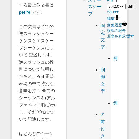
5.10.1
する最上位文書は
スケー
perlre
です。
Source
プ
編集
固
変更履歴
この文書は全ての
誤訳の報告
定
逆スラッシュシー
原文を表示/隠す
文
ケンスとエスケー
字
プシーケンスにつ
いて 記述します。
例
逆スラッシュの役
割について説明し
制
たあと、Perl 正規
御
表現の中で特別な
文
意味を持つ 全ての
字
シーケンスを(アル
例
ファベット順に)示
し、それぞれにつ
名
いて記述します。
前
付
ほとんどのシーケ
き