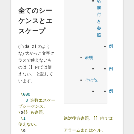
名
前
全てのシー
付
ケンスとエ
き
参
スケープ
照
例
(
[\da-z]
のよう
な) 大かっこ文字ク
表明
ラスで使えないも
のは
[] 内では使
例
えない。
と記して
その他
います。
例
\
000
8
進数エスケー
プシーケンス。
\
o
{}
も参照。
\
1
絶対後方参照。[]
内では
使えない。
\
a                
アラームまたはベル。