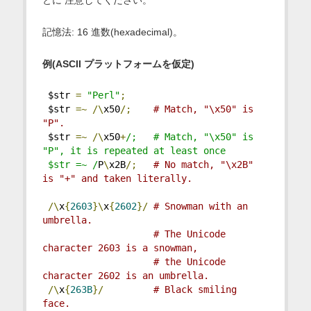
記憶法: 16 進数(he
x
adecimal)。
例(ASCII プラットフォームを仮定)
 $str 
=
"Perl"
;
 $str 
=~
/\
x50
/;
# Match, "\x50" is 
"P".
 $str 
=~
/\
x50
+
/;   # Match, "\x50" is 
"P", it is repeated at least once
 $str =~ /
P
\
x2B
/;
# No match, "\x2B" 
is "+" and taken literally.
/\
x
{
2603
}\
x
{
2602
}/
# Snowman with an 
umbrella.
# The Unicode 
character 2603 is a snowman,
# the Unicode 
character 2602 is an umbrella.
/\
x
{
263B
}/
# Black smiling 
face.