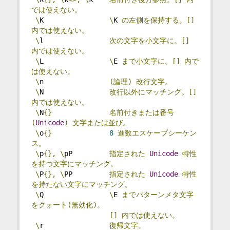
では使えない。
\
K                
\
K 
の左側を保持する。[]
内では使えない。
\
l                
次の文字を小文字に。[]
内では使えない。
\
L                
\
E 
まで小文字に。[]
内で
は使えない。
\
n                
(論理)
改行文字。
\
N                
改行以外にマッチング。[]
内では使えない。
\
N
{}
名前付きまたは番号
(
Unicode
)
文字または並び。
\
o
{}
8
進数エスケープシーケン
ス。
\
p
{},
\
pP         
指定された
Unicode
特性
を持つ文字にマッチング。
\
P
{},
\
PP         
指定された
Unicode
特性
を持たない文字にマッチング。
\
Q                
\
E 
までパターンメタ文字
をクォート(無効化)。
[]
内では使えない。
\
r                
復帰文字。