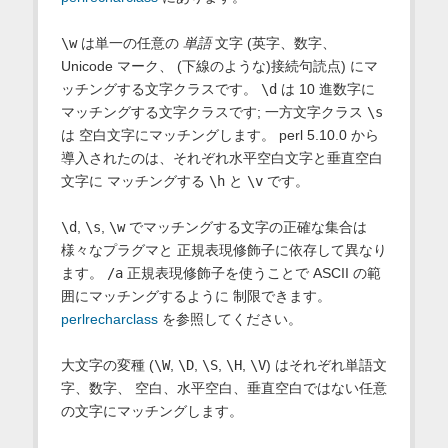
\w
は単一の任意の
単語
文字 (英字、数字、
Unicode マーク、 (下線のような)接続句読点) にマ
ッチングする文字クラスです。
\d
は 10 進数字に
マッチングする文字クラスです; 一方文字クラス
\s
は 空白文字にマッチングします。 perl 5.10.0 から
導入されたのは、それぞれ水平空白文字と垂直空白
文字に マッチングする
\h
と
\v
です。
\d
,
\s
,
\w
でマッチングする文字の正確な集合は
様々なプラグマと 正規表現修飾子に依存して異なり
ます。
/a
正規表現修飾子を使うことで ASCII の範
囲にマッチングするように 制限できます。
perlrecharclass
を参照してください。
大文字の変種 (
\W
,
\D
,
\S
,
\H
,
\V
) はそれぞれ単語文
字、数字、 空白、水平空白、垂直空白ではない任意
の文字にマッチングします。