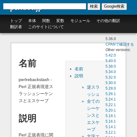
perldoc.jp
検索
Google検索
トップ
本体
関数
変数
モジュール
その他の翻訳
翻訳者
このサイトについて
5.36.0
CPANで確認する
Other versions:
5.42.0
名前
5.40.0
5.38.0
名前
5.34.0
説明
5.32.0
perlrebackslash -
5.30.0
Perl 正規表現逆ス
逆スラ
5.28.0
ラッシュシーケン
ッシュ
5.26.1
5.24.1
スとエスケープ
全ての
5.22.1
シーケ
5.20.1
ンスと
説明
5.18.1
5.16.1
エスケ
5.14.1
ープ
5.12.1
Perl 正規表現に関
文字エ