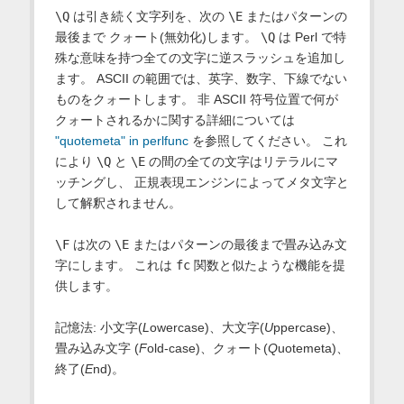
\Q
は引き続く文字列を、次の
\E
またはパターンの
最後まで クォート(無効化)します。
\Q
は Perl で特
殊な意味を持つ全ての文字に逆スラッシュを追加し
ます。 ASCII の範囲では、英字、数字、下線でない
ものをクォートします。 非 ASCII 符号位置で何が
クォートされるかに関する詳細については
"quotemeta" in perlfunc
を参照してください。 これ
により
\Q
と
\E
の間の全ての文字はリテラルにマ
ッチングし、 正規表現エンジンによってメタ文字と
して解釈されません。
\F
は次の
\E
またはパターンの最後まで畳み込み文
字にします。 これは
fc
関数と似たような機能を提
供します。
記憶法: 小文字(
L
owercase)、大文字(
U
ppercase)、
畳み込み文字 (
F
old-case)、クォート(
Q
uotemeta)、
終了(
E
nd)。