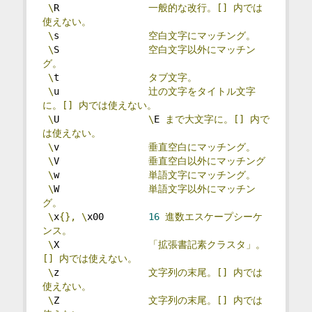
\
R                
一般的な改行。[]
内では
使えない。
\
s                
空白文字にマッチング。
\
S                
空白文字以外にマッチン
グ。
\
t                
タブ文字。
\
u                
辻の文字をタイトル文字
に。[]
内では使えない。
\
U                
\
E 
まで大文字に。[]
内で
は使えない。
\
v                
垂直空白にマッチング。
\
V                
垂直空白以外にマッチング
\
w                
単語文字にマッチング。
\
W                
単語文字以外にマッチン
グ。
\
x
{},
\
x00        
16
進数エスケープシーケ
ンス。
\
X                
「拡張書記素クラスタ」。
[]
内では使えない。
\
z                
文字列の末尾。[]
内では
使えない。
\
Z                
文字列の末尾。[]
内では