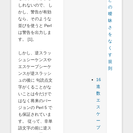
と
しれないので、 し
の
かし、警告が有効
曖
なら、そのような
昧
並びを使うと Perl
さ
は警告を出力しま
を
す。 [1]。
な
く
しかし、逆スラッ
す
シュシーケンスや
規
エスケープシーケ
則
ンスが逆スラッシ
16
ュの後に 句読点文
進
字がくることがな
数
いことは今だけで
エ
はなく将来のバー
ス
ジョンの Perl 5 で
ケ
も保証されていま
ー
す。 従って、非単
プ
語文字の前に逆ス