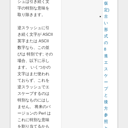
シュは引き続く文
仮
字の特別な意味を
定)
取り除きます。
古
い
逆スラッシュに引
形
き続く文字が ASCII
式
英字または ASCII
の
数字なら、この並
8
びは 特別です; その
進
場合、以下に示し
エ
ます。 いくつかの
ス
文字はまだ使われ
ケ
ておらず、これを
ー
逆スラッシュでエ
プ
スケープするのは
と
特別なものにはし
後
ません。 将来のバ
方
ージョンの Perl は
参
これに特別な意味
照
を割り当てるかも