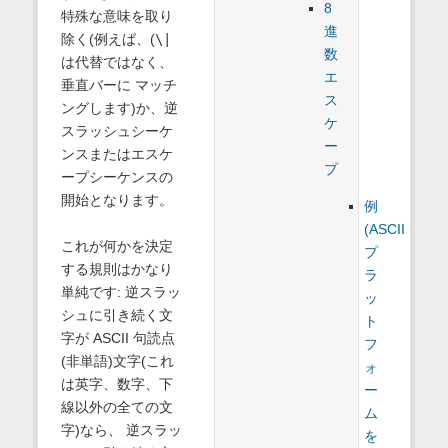
8
特殊な意味を取り
進
除く(例えば、(
\|
数
は代替ではなく、
エ
垂直バーに マッチ
ス
ングします)か、逆
ケ
スラッシュシーケ
ー
ンスまたはエスケ
プ
ープシーケンスの
開始となります。
例
(ASCII
これが何かを決定
プ
する規則はかなり
ラ
単純です: 逆スラッ
ッ
シュに引き続く文
ト
字が ASCII 句読点
フ
(非単語)文字(これ
ォ
は英字、数字、下
ー
線以外の全ての文
ム
字)なら、 逆スラッ
を