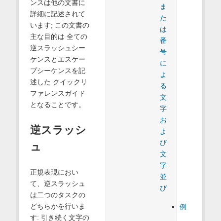
ンスは他の文書に
ま
詳細に記述されて
た
います; この文書の
は
主な目的は 全ての
番
逆スラッシュシー
号
ケンスとエスケー
に
プシーケンスを記
よ
述した クイックリ
る
ファレンスガイド
文
となることです。
字
お
逆スラッシ
よ
び
ュ
文
字
正規表現におい
並
て、逆スラッシュ
び
は二つのタスクの
どちらかを行いま
例
す: 引き続く文字の