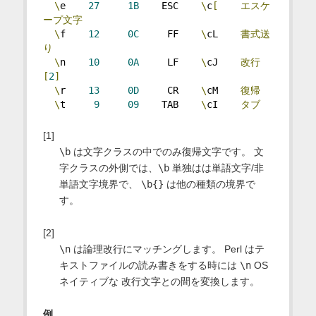
\
e    
27
1B
    ESC    
\
c
[
エスケ
ープ文字
\
f    
12
0C
     FF    
\
cL    
書式送
り
\
n    
10
0A
     LF    
\
cJ    
改行
[
2
]
\
r    
13
0D
     CR    
\
cM    
復帰
\
t     
9
09
    TAB    
\
cI    
タブ
[1]
\b
は文字クラスの中でのみ復帰文字です。 文
字クラスの外側では、
\b
単独はは単語文字/非
単語文字境界で、
\b{}
は他の種類の境界で
す。
[2]
\n
は論理改行にマッチングします。 Perl はテ
キストファイルの読み書きをする時には
\n
OS
ネイティブな 改行文字との間を変換します。
例