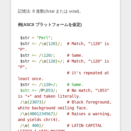
記憶法: 8 進数(
0
ctal または
o
ctal)。
例(ASCII プラットフォームを仮定)
 $str 
=
"Perl"
;
 $str 
=~
/\
o
{
120
}/;
# Match, "\120" is 
"P".
 $str 
=~
/\
120
/;
# Same.
 $str 
=~
/\
o
{
120
}+/;
# Match, "\120" is 
"P",
# it's repeated at 
least once.
 $str 
=~
/\
120
+
/;    # Same.
 $str =~ /
P
\
053
/;
# No match, "\053" 
is "+" and taken literally.
/\
o
{
23073
}/
# Black foreground, 
white background smiling face.
/\
o
{
4801234567
}/
# Raises a warning, 
and yields chr(4).
/\
o
{
400
}/
# LATIN CAPITAL 