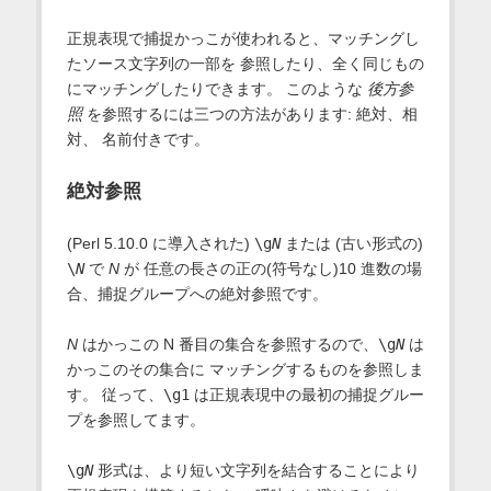
正規表現で捕捉かっこが使われると、マッチングし
たソース文字列の一部を 参照したり、全く同じもの
にマッチングしたりできます。 このような
後方参
照
を参照するには三つの方法があります: 絶対、相
対、 名前付きです。
絶対参照
(Perl 5.10.0 に導入された)
\g
N
または (古い形式の)
\
N
で
N
が 任意の長さの正の(符号なし)10 進数の場
合、捕捉グループへの絶対参照です。
N
はかっこの N 番目の集合を参照するので、
\g
N
は
かっこのその集合に マッチングするものを参照しま
す。 従って、
\g1
は正規表現中の最初の捕捉グルー
プを参照してます。
\g
N
形式は、より短い文字列を結合することにより