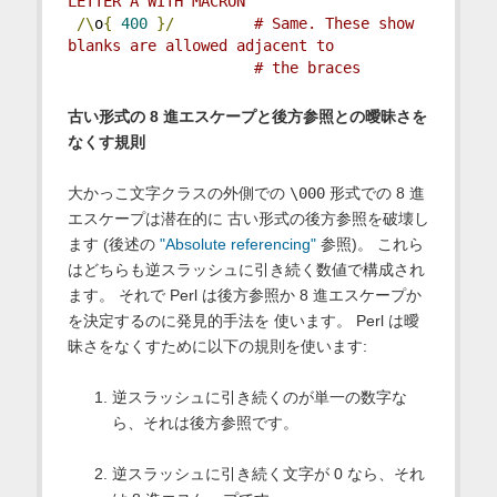
LETTER A WITH MACRON
/\
o
{
400
}/
# Same. These show 
blanks are allowed adjacent to
# the braces
古い形式の 8 進エスケープと後方参照との曖昧さを
なくす規則
大かっこ文字クラスの外側での
\000
形式での 8 進
エスケープは潜在的に 古い形式の後方参照を破壊し
ます (後述の
"Absolute referencing"
参照)。 これら
はどちらも逆スラッシュに引き続く数値で構成され
ます。 それで Perl は後方参照か 8 進エスケープか
を決定するのに発見的手法を 使います。 Perl は曖
昧さをなくすために以下の規則を使います:
逆スラッシュに引き続くのが単一の数字な
ら、それは後方参照です。
逆スラッシュに引き続く文字が 0 なら、それ