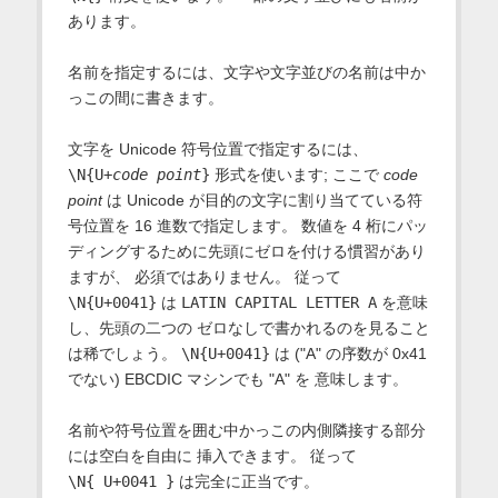
あります。
名前を指定するには、文字や文字並びの名前は中か
っこの間に書きます。
文字を Unicode 符号位置で指定するには、
\N{U+
code point
}
形式を使います; ここで
code
point
は Unicode が目的の文字に割り当てている符
号位置を 16 進数で指定します。 数値を 4 桁にパッ
ディングするために先頭にゼロを付ける慣習があり
ますが、 必須ではありません。 従って
\N{U+0041}
は
LATIN CAPITAL LETTER A
を意味
し、先頭の二つの ゼロなしで書かれるのを見ること
は稀でしょう。
\N{U+0041}
は ("A" の序数が 0x41
でない) EBCDIC マシンでも "A" を 意味します。
名前や符号位置を囲む中かっこの内側隣接する部分
には空白を自由に 挿入できます。 従って
\N{ U+0041 }
は完全に正当です。