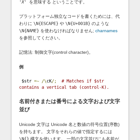
'
X
' を意味する
ということです。
プラットフォーム独立なコードを書くためには、代
わりに
\N{ESCAPE}
や
\N{U+001B}
のような
\N{
NAME
}
を使わなければなりません;
charnames
を参照してください。
記憶法: 制御文字(
c
ontrol character)。
例
 $str 
=~
/\
cK
/;
# Matches if $str 
contains a vertical tab (control-K).
名前付きまたは番号による文字および文字
並び
Unicode 文字は Unicode 名と数値の符号位置(序数)
を持ちます。 文字をそれらの値で指定するには
\N{}
構文を使います。 一部の文字並びにも名前が