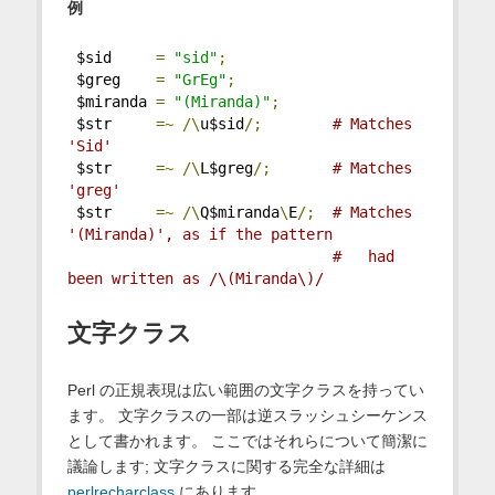
例
 $sid     
=
"sid"
;
 $greg    
=
"GrEg"
;
 $miranda 
=
"(Miranda)"
;
 $str     
=~
/\
u$sid
/;
# Matches 
'Sid'
 $str     
=~
/\
L$greg
/;
# Matches 
'greg'
 $str     
=~
/\
Q$miranda
\
E
/;
# Matches 
'(Miranda)', as if the pattern
#   had 
been written as /\(Miranda\)/
文字クラス
Perl の正規表現は広い範囲の文字クラスを持ってい
ます。 文字クラスの一部は逆スラッシュシーケンス
として書かれます。 ここではそれらについて簡潔に
議論します; 文字クラスに関する完全な詳細は
perlrecharclass
にあります。