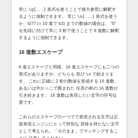
常に
\g{...}
形式を使うことで後方参照に解釈す
るように強制できます。 常に
\o{...}
形式を使う
か、\077 (= 10 進で 63) までの数値の場合は、 "0"
を先頭に付けて常に 3 桁で使うことで 8 進数に解釈
するように強制できます。
16 進数エスケープ
8 進エスケープと同様、16 進エスケープにも二つの
形式がありますが、どちらも 並び
\x
で始まりま
す。 これに正確に 2 桁の数値を形成する 16 進数、
あるいは中かっこで囲まれた 任意の桁の 16 進数が
引き続きます。 16 進数は表現したい文字の符号位
置です。
これらのエスケープの一つでで表現される文字は正
規表現エンジンにとって特別な 意味を持たない文字
として考えられ、「そのまま」でマッチングするこ
とに 注意してください。