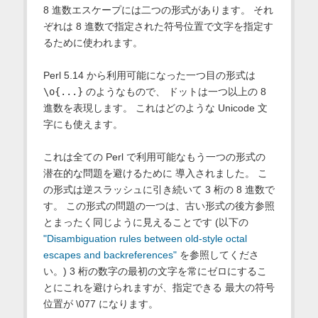
8 進数エスケープには二つの形式があります。 それ
ぞれは 8 進数で指定された符号位置で文字を指定す
るために使われます。
Perl 5.14 から利用可能になった一つ目の形式は
\o{...}
のようなもので、 ドットは一つ以上の 8
進数を表現します。 これはどのような Unicode 文
字にも使えます。
これは全ての Perl で利用可能なもう一つの形式の
潜在的な問題を避けるために 導入されました。 こ
の形式は逆スラッシュに引き続いて 3 桁の 8 進数で
す。 この形式の問題の一つは、古い形式の後方参照
とまったく同じように見えることです (以下の
"Disambiguation rules between old-style octal
escapes and backreferences"
を参照してくださ
い。) 3 桁の数字の最初の文字を常にゼロにするこ
とにこれを避けられますが、指定できる 最大の符号
位置が \077 になります。