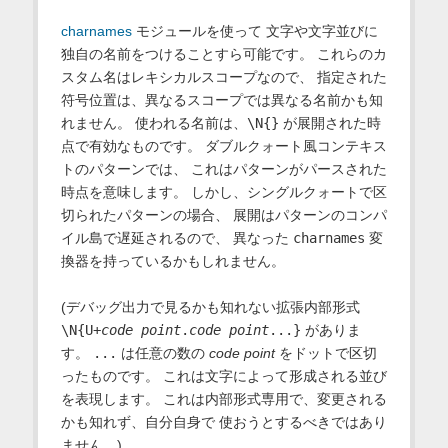
charnames
モジュールを使って 文字や文字並びに
独自の名前をつけることすら可能です。 これらのカ
スタム名はレキシカルスコープなので、 指定された
符号位置は、異なるスコープでは異なる名前かも知
れません。 使われる名前は、
\N{}
が展開された時
点で有効なものです。 ダブルクォート風コンテキス
トのパターンでは、 これはパターンがパースされた
時点を意味します。 しかし、シングルクォートで区
切られたパターンの場合、 展開はパターンのコンパ
イル島で遅延されるので、 異なった
charnames
変
換器を持っているかもしれません。
(デバッグ出力で見るかも知れない拡張内部形式
\N{U+
code point
.
code point
...}
がありま
す。
...
は任意の数の
code point
をドットで区切
ったものです。 これは文字によって形成される並び
を表現します。 これは内部形式専用で、変更される
かも知れず、自分自身で 使おうとするべきではあり
ません。)