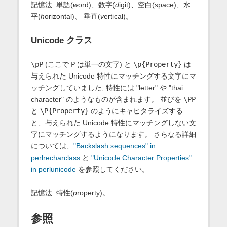
記憶法: 単語(
w
ord)、数字(
d
igit)、空白(
s
pace)、水
平(
h
orizontal)、 垂直(
v
ertical)。
Unicode クラス
\pP
(ここで
P
は単一の文字) と
\p{Property}
は
与えられた Unicode 特性にマッチングする文字にマ
ッチングしていました; 特性には "letter" や "thai
character" のようなものが含まれます。 並びを
\PP
と
\P{Property}
のようにキャピタライズする
と、与えられた Unicode 特性にマッチングしない文
字にマッチングするようになります。 さらなる詳細
については、
"Backslash sequences" in
perlrecharclass
と
"Unicode Character Properties"
in perlunicode
を参照してください。
記憶法: 特性(
p
roperty)。
参照