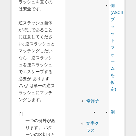
ラッシュを置くの
例
は安全です。
(ASCII
プ
逆スラッシュ自体
ラ
が特別であること
ッ
に注意してくださ
ト
い; 逆スラッシュと
フ
マッチングしたい
ォ
なら、逆スラッシ
ー
ュを逆スラッシュ
ム
でエスケープする
を
必要が あります:
仮
/\\/
は単一の逆ス
定)
ラッシュにマッチ
ングします。
修飾子
例
[1]
一つの例外があ
文字ク
ります。 パタ
ラス
ーンの区切りと