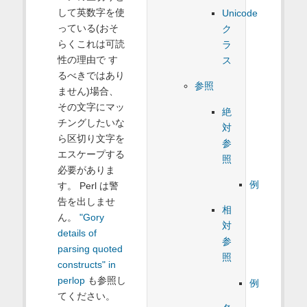
して英数字を使
Unicode
っている(おそ
ク
らくこれは可読
ラ
性の理由で す
ス
るべきではあり
参照
ません)場合、
その文字にマッ
絶
チングしたいな
対
ら区切り文字を
参
エスケープする
照
必要がありま
例
す。 Perl は警
告を出しませ
相
ん。
"Gory
対
details of
参
parsing quoted
照
constructs" in
perlop
も参照し
例
てください。