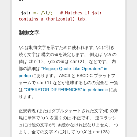
 $str 
=~
/\
t
/;
# Matches if $str 
contains a (horizontal) tab.
制御文字
\c
は制御文字を示すために使われます;
\c
に引き
続く文字は 構文の値を決定します。 例えば
\cA
の
値は
chr(1)
、
\cb
の値は
chr(2)
、などです。 内
部の詳細は
"Regexp Quote-Like Operators" in
perlop
にあります。 ASCII と EBCDIC プラットフ
ォームで
chr(1)
などが意味するものの完全な 一覧
は
"OPERATOR DIFFERENCES" in perlebcdic
にあ
ります。
正規表現 (またはダブルクォートされた文字列) の末
尾に単体で
\c\
を置くのは 不正です。 逆スラッシ
ュには他の文字が引き続かなければなりません。 つ
まり、全ての文字
X
に対して
\c\
X
は
chr(28) .