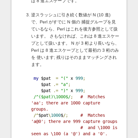
は 8 進エスケープです。
逆スラッシュに引き続く数値が N (10 進)
で、Perl がすでに N 個の 捕捉グループを見
ているなら、Perl はこれを後方参照として扱
います。 さもなければ、これは 8 進エスケー
プとして扱います。 N が 3 桁より長いなら、
Perl は 8 進エスケープとして最初の 3 桁のみ
を 使います; 残りはそのままマッチングされ
ます。
my
 $pat  
=
"("
 x 
999
;
    $pat 
.=
"a"
;
    $pat 
.=
")"
 x 
999
;
/^($pat)\1000$/
;
#  Matches 
'aa'; there are 1000 capture 
groups.
/^
$pat
\
1000
$
/;
#  Matches 
'a@0'; there are 999 capture groups
#  and \1000 is 
seen as \100 (a '@') and a '0'.