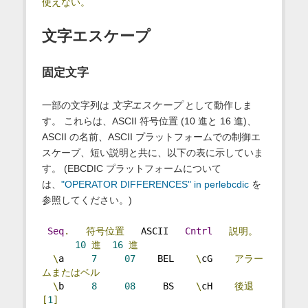
使えない。
文字エスケープ
固定文字
一部の文字列は
文字エスケープ
として動作しま
す。 これらは、ASCII 符号位置 (10 進と 16 進)、
ASCII の名前、ASCII プラットフォームでの制御エ
スケープ、短い説明と共に、以下の表に示していま
す。 (EBCDIC プラットフォームについて
は、
"OPERATOR DIFFERENCES" in perlebcdic
を
参照してください。)
Seq
.
符号位置
   ASCII   
Cntrl
説明。
10
進
16
進
\
a     
7
07
    BEL    
\
cG    
アラー
ムまたはベル
\
b     
8
08
     BS    
\
cH    
後退
[
1
]