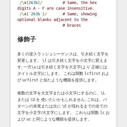
/\
x
{
263b
}/
# Same, the hex 
digits A - F are case insensitive.
/\
x
{
263b
}/
# Same, showing 
optional blanks adjacent to the
# braces
修飾子
多くの逆スラッシュシーケンスは、引き続く文字を
変更します。
\l
は引き続く文字を小文字に変えま
す; 一方
\u
は引き続く文字を大文字(より 正確には
タイトル文字)にします。 これは関数
lcfirst
およ
び
ucfirst
と似たような機能を提供します。
複数の文字を大文字または小文字にするのに、
\L
または
\U
を 使いたいかもしれません; これは、パ
ターンの末尾または次に
\E
が現れるまでの全ての
文字を小文字/大文字にします。 これらは関数
lc
お
よび
uc
と同じような機能を提供します。