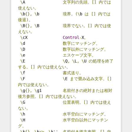
\
A                
文字列の先頭。[]
内では
使えない。
\
b
{},
\
b          
境界。(\
b 
は
[]
内では
後退)。
\
B
{},
\
B          
境界でない。[]
内では使
えない。
\
cX               
Control
-
X
。
\
d                
数字にマッチング。
\
D                
数字以外にマッチング。
\
e                
エスケープ文字。
\
E                
\
Q
,
\
L
,
\
U 
の処理を終了
する。[]
内では使えない。
\
f                
書式送り。
\
F                
\
E 
まで畳み込み文字。[]
内では使えない。
\
g
{},
\
g1         
名前付きの絶対または相対
後方参照。[]
内では使えない。
\
G                
位置表明。[]
内では使え
ない。
\
h                
水平空白にマッチング。
\
H                
水平空白以外にマッチン
グ。
\
k
{},
\
k
<>,
\
k
''
名前付き後方参照。[]
内