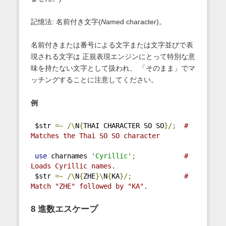
記憶法: 名前付き文字(
N
amed character)。
名前付きまたは番号による文字または文字並びで表
現される文字は 正規表現エンジンにとって特別な意
味を持たない文字として扱われ、 「そのまま」でマ
ッチングすることに注意してください。
例
 $str 
=~
/\
N
{
THAI CHARACTER SO SO
}/;
# 
Matches the Thai SO SO character
use
 charnames 
'Cyrillic'
;
# 
Loads Cyrillic names.
 $str 
=~
/\
N
{
ZHE
}\
N
{
KA
}/;
# 
Match "ZHE" followed by "KA".
8 進数エスケープ