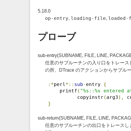
5.18.0
op-entry
loading-file
loaded-
,
,
プローブ
sub-entry(SUBNAME, FILE, LINE, PACKAG
任意のサブルーチンの入り口をトレースし
の所、DTrace のアクションからサブル
:*
perl
*::
sub
-
entry 
{
     printf
(
"%s::%s entered a
           copyinstr
(
arg3
),
 c
}
sub-return(SUBNAME, FILE, LINE, PACKAG
任意のサブルーチンの出口をトレースしま