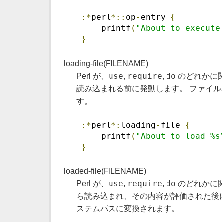
:*
perl
*::
op
-
entry 
{
     printf
(
"About to execute
}
loading-file(FILENAME)
use
require
do
Perl が、
,
,
のどれかに
読み込まれる前に発動します。 ファイ
す。
:*
perl
*:
loading
-
file 
{
     printf
(
"About to load %s
}
loaded-file(FILENAME)
use
require
do
Perl が、
,
,
のどれかに
ら読み込まれ、その内容が評価された後
ステムパスに変換されます。