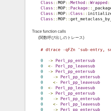
Class
::
MOP
::
Method
::
Wrapped
:
Class
::
MOP
::
Package
::
_packag
Class
::
MOP
::
Class
::
initializ
Class
::
MOP
::
get_metaclass_by
Trace function calls
(関数呼び出しのトレース)
# dtrace -qFZn 'sub-entry, s
0
->
Perl_pp_entersub
0
<-
Perl_pp_leavesub
0
->
Perl_pp_entersub
0
->
Perl_pp_entersub
0
<-
Perl_pp_leavesub
0
<-
Perl_pp_leavesub
0
->
Perl_pp_entersub
0
->
Perl_pp_entersub
    
0
<-
Perl_pp_leavesub
    
0
->
Perl_pp_entersub
    