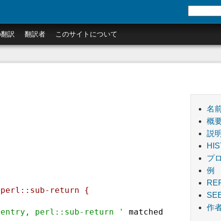
の翻訳
翻訳者
このサイトについて
名
概
説
HI
プ
例
RE
perl::sub-return { 
SE
作
-entry, perl::sub-return '
 matched 