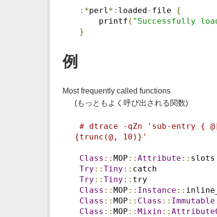
:*
perl
*:
loaded
-
file 
{
     printf
(
"Successfully loa
}
例
Most frequently called functions
(もっともよく呼び出される関数)
# dtrace -qZn 'sub-entry { @
{trunc(@, 10)}'
Class
::
MOP
::
Attribute
::
slots
Try
::
Tiny
::
catch            
Try
::
Tiny
::
try              
Class
::
MOP
::
Instance
::
inline
Class
::
MOP
::
Class
::
Immutable
Class
::
MOP
::
Mixin
::
Attribute