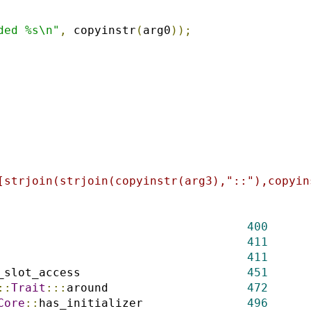
ded %s\n"
,
 copyinstr
(
arg0
));
[strjoin(strjoin(copyinstr(arg3),"::"),copyin
                                    
400
                                    
411
                                    
411
_slot_access                        
451
::
Trait
:::
around                    
472
Core
::
has_initializer               
496