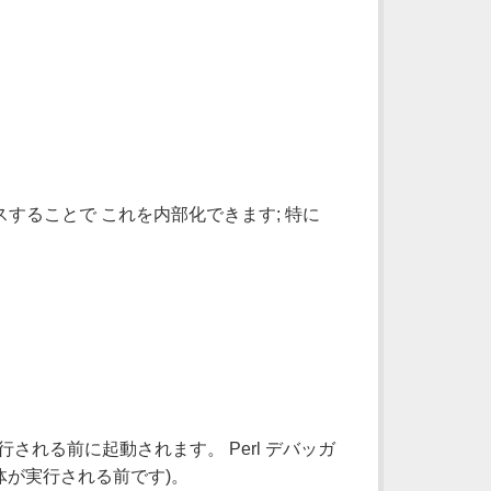
することで これを内部化できます; 特に
行される前に起動されます。 Perl デバッガ
体が実行される前です)。