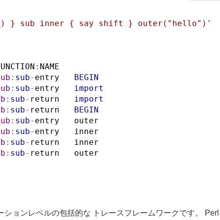
_) } sub inner { say shift } outer("hello")'
FUNCTION
:
NAME
sub
:
sub
-
entry   
BEGIN
sub
:
sub
-
entry   
import
ub
:
sub
-
return   
import
ub
:
sub
-
return   
BEGIN
sub
:
sub
-
entry   outer
sub
:
sub
-
entry   inner
ub
:
sub
-
return   inner
ub
:
sub
-
return   outer
ションレベルの包括的な トレースフレームワークです。 Perl は 