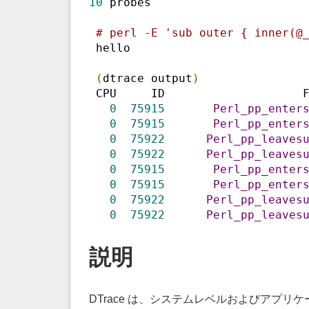
10
 probes
# perl -E 'sub outer { inner(@
 hello
(
dtrace output
)
 CPU     ID                    
0
75915
Perl_pp_enter
0
75915
Perl_pp_enter
0
75922
Perl_pp_leaves
0
75922
Perl_pp_leaves
0
75915
Perl_pp_enter
0
75915
Perl_pp_enter
0
75922
Perl_pp_leaves
0
75922
Perl_pp_leaves
説明
DTrace は、システムレベルおよびアプリケー