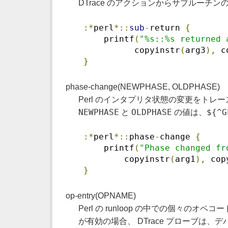
DTrace のアクションからサブルーチン
:*
perl
*::
sub
-
return 
{
     printf
(
"%s::%s returned 
           copyinstr
(
arg3
),
 c
}
phase-change(NEWPHASE, OLDPHASE)
Perl のインタプリタ状態の変更をトレース
NEWPHASE
OLDPHASE
${^G
と
の値は、
:*
perl
*::
phase
-
change 
{
     printf
(
"Phase changed fr
         copyinstr
(
arg1
),
 cop
}
op-entry(OPNAME)
Perl の runloop の中での個々
が有効の場合、 DTrace プローブは、