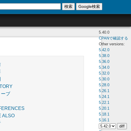
検索
Google検索
5.40.0
CPANで確認する
Other versions:
5.42.0
5.38.0
5.36.0
前
5.34.0
要
5.32.0
明
5.30.0
5.28.0
STORY
5.26.1
ローブ
5.24.1
5.22.1
FERENCES
5.20.1
5.18.1
E ALSO
5.16.1
者