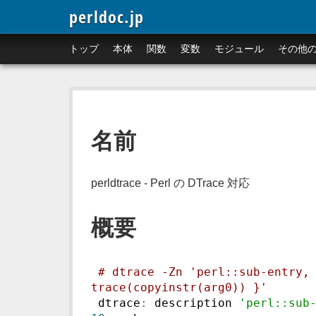
perldoc.jp
トップ
本体
関数
変数
モジュール
その他
名前
perldtrace - Perl の DTrace 対応
概要
# dtrace -Zn 'perl::sub-entry, 
trace(copyinstr(arg0)) }'
 dtrace
:
 description 
'perl::sub