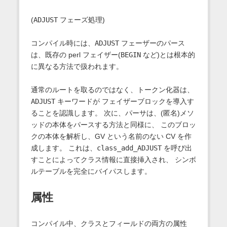
(
ADJUST
フェーズ処理)
コンパイル時には、
ADJUST
フェーザーのパース
は、既存の perl フェイザー(
BEGIN
など)とは根本的
に異なる方法で扱われます。
通常のルートを取るのではなく、トークン化器は、
ADJUST
キーワードが フェイザーブロックを導入す
ることを認識します。 次に、パーサは、(匿名)メソ
ッドの本体をパースする方法と同様に、 このブロッ
クの本体を解析し、GV という名前のない CV を作
成します。 これは、
class_add_ADJUST
を呼び出
すことによってクラス情報に直接挿入され、 シンボ
ルテーブルを完全にバイパスします。
属性
コンパイル中、クラスとフィールドの両方の属性