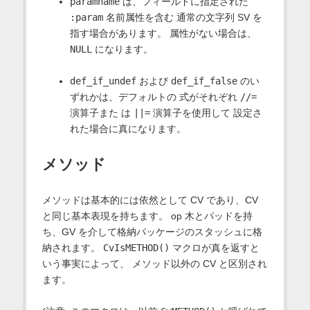
paramname
は、フィールドに指定された
:param
名前属性を含む 通常の文字列 SV を
指す場合があります。 属性がない場合は、
NULL
になります。
def_if_undef
および
def_if_false
のい
ずれかは、デフォルトの 式がそれぞれ
//=
演算子また は
||=
演算子を使用して 設定さ
れた場合に真になります。
メソッド
メソッドは基本的には依然として CV であり、CV
と同じ基本表現を持ちます。 op 木とパッドを持
ち、GV を介して格納パッケージのスタッシュに格
納されます。
CvIsMETHOD()
マクロが真を返すと
いう事実によって、 メソッド以外の CV と区別され
ます。