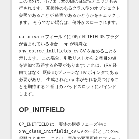
この op は、呼び出し元の値の健全性チェックも実
行されます。 互換性のあるクラス型のオブジェクト
参照であることが 確実であるかどうかをチェックし
ます。 そうでない場合は、例外がスローされます。
op_private
フィールドに
OPpINITFIELDS
フラグ
が含まれている場合、 op が特殊な
xhv_optree_initfields_cv
CV を始めることを
示します。 この場合、引数リストから 2 番目の値
を追加で取得する必要があります; これは、(RV 経
由ではなく
直接
の)プレーンな HV ポインタである
必要があり、 生成された op 木がそれを見つけるこ
とを期待する 2 番目の パッドスロットにバインド
します。
OP_INITFIELD
OP_INITFIELD
は、実体の構築フェーズ中に
xhv_class_initfields_cv
CV の一部としてのみ
起動されます。 これは、実体の変更可能なフィール