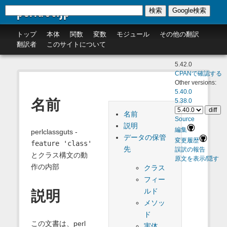
perldoc.jp
検索
Google検索
トップ
本体
関数
変数
モジュール
その他の翻訳
翻訳者
このサイトについて
5.42.0
CPANで確認する
Other versions:
5.40.0
名前
5.38.0
名前
Source
説明
編集
perlclassguts -
データの保管
変更履歴
feature 'class'
先
誤訳の報告
とクラス構文の動
原文を表示/隠す
作の内部
クラス
フィー
ルド
説明
メソッ
ド
この文書は、perl
実体