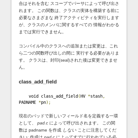
合はそれを含む スコープでパーサによって呼び出さ
れます。 この関数は、クラスの実体を構築する前に
必要なさまざまな 終了アクティビティを実行します
が、クラスのメンバに関するすべての 情報がわかる
までは実行できません。
コンパイル中のクラスへの追加または変更は、これ
ら二つの関数呼び出しの間に 実行する必要がありま
す。 クラスは、封印(seal)された後は変更できませ
ん。
class_add_field
    void class_add_field
(
HV 
*
stash
,
PADNAME 
*
pn
);
現在のパッドで新しいフィールド名を定義する一環
として、
pad.c
によって呼び出されます。 この関
数は padname を作成
しない
ことに注意してくだ
さい; 作成は
pad.c
によってすでに行われている必