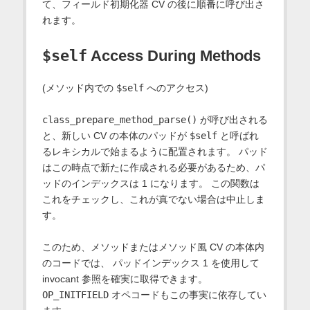
て、フィールド初期化器 CV の後に順番に呼び出さ
れます。
$self
Access During Methods
(メソッド内での
$self
へのアクセス)
class_prepare_method_parse()
が呼び出される
と、新しい CV の本体のパッドが
$self
と呼ばれ
るレキシカルで始まるように配置されます。 パッド
はこの時点で新たに作成される必要があるため、パ
ッドのインデックスは 1 になります。 この関数は
これをチェックし、これが真でない場合は中止しま
す。
このため、メソッドまたはメソッド風 CV の本体内
のコードでは、 パッドインデックス 1 を使用して
invocant 参照を確実に取得できます。
OP_INITFIELD
オペコードもこの事実に依存してい