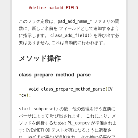
#define padadd_FIELD
このフラグ定数は、
pad_add_name_*
ファミリの関
数に、新しい名前を フィールドとして追加するよう
に指示します。
class_add_field()
を呼び出す必
要はありません; これは自動的に行われます。
メソッド操作
class_prepare_method_parse
    void class_prepare_method_parse
(
CV 
*
cv
);
start_subparse()
の後、他の処理を行う直前に
パーサによって 呼び出されます。 これにより、メ
ソッドを解析するための
PL_compcv
が準備されま
す;
CvIsMETHOD
テストが真になるように調整さ
れ、
$self
の字句が追加され、 その他の必要なア