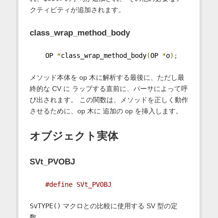
クティビティが追加されます。
class_wrap_method_body
    OP 
*
class_wrap_method_body
(
OP 
*
o
);
メソッド本体を op 木に解析する最後に、ただし最
終的な CV に ラップする直前に、パーサによって呼
び出されます。 この関数は、メソッドを正しく動作
させるために、op 木に 追加の op を挿入します。
オブジェクト実体
SVt_PVOBJ
#define SVt_PVOBJ
SvTYPE()
マクロとの比較に使用する SV 型の定
数。