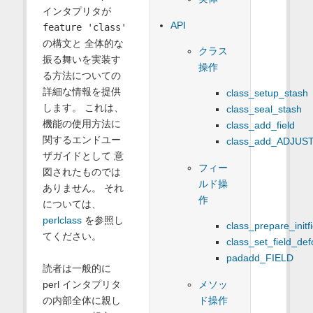
インタプリタが
API
feature 'class'
の構文と 全体的な
クラス
振る舞いを実装す
操作
る方法についての
詳細な情報を提供
class_setup_stash
します。 これは、
class_seal_stash
機能の使用方法に
class_add_field
関するエンドユー
class_add_ADJUS
ザガイドとして 意
フィー
図されたものでは
ルド操
ありません。 それ
作
については、
perlclass
を参照し
class_prepare_initf
てください。
class_set_field_def
padadd_FIELD
読者は一般的に
メソッ
perl インタプリタ
ド操作
の内部全体に親し