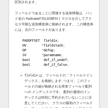
区別されます。
フィールドであることに関連する追加情報は、パッ
ド名の
PadnameFIELDINFO()
マクロを介してアク
セス可能な追加構造体に格納されます。 この構造体
には、次のフィールドがあります:
    PADOFFSET  fieldix
;
    HV        
*
fieldstash
;
    OP        
*
defop
;
    SV        
*
paramname
;
    bool       def_if_undef
;
    bool       def_if_false
;
fieldix
は、フィールドの「フィールドイン
デックス」を格納します; つまり、このフィ
ールドの値が格納される実体フィールド配列
への インデックスです。 配列の最初のイン
デックスは特別に予約されていないことに注
意してください。 クラスの最初のフィールド