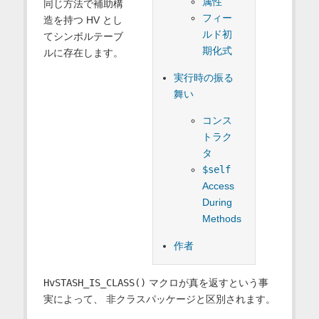
属性
同じ方法で補助構
フィー
造を持つ HV とし
ルド初
てシンボルテーブ
期化式
ルに存在します。
実行時の振る
舞い
コンス
トラク
タ
$self
Access
During
Methods
作者
HvSTASH_IS_CLASS()
マクロが真を返すという事
実によって、 非クラスパッケージと区別されます。