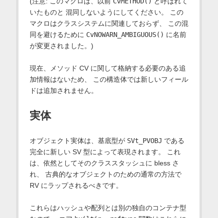
(注意: このマクロは、以前
CvMETHOD()
と呼ばれて
いたものと 混同しないようにしてください。 この
マクロはクラスシステムに関連しておらず、 この混
同を避けるために
CvNOWARN_AMBIGUOUS()
に名前
が変更されました。)
現在、メソッド CV に関して格納する必要のある追
加情報はないため、 この構造体では新しいフィール
ドは追加されません。
実体
オブジェクト実体は、基底型が
SVt_PVOBJ
である
完全に新しい SV 型によって表現されます。 これ
は、依然としてそのクラススタッシュに bless さ
れ、 古典的なオブジェクトのための通常の方法で
RV にラップされるべきです。
これらはハッシュや配列とは別の独自のコンテナ型