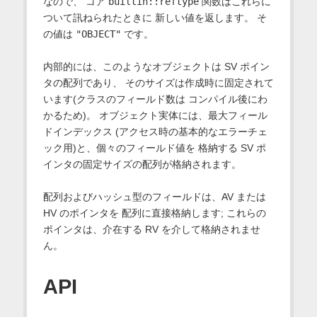
なので、 コア
builtin::reftype
関数はこれらに
ついて訊ねられたときに 新しい値を返します。 そ
の値は
"OBJECT"
です。
内部的には、このようなオブジェクトは SV ポイン
タの配列であり、 そのサイズは作成時に固定されて
います(クラスのフィールド数は コンパイル後にわ
かるため)。 オブジェクト実体には、最大フィール
ドインデックス (アクセス時の基本的なエラーチェ
ック用)と、個々のフィールド値を 格納する SV ポ
インタの固定サイズの配列が格納されます。
配列およびハッシュ型のフィールドは、AV または
HV のポインタを 配列に直接格納します; これらの
ポインタは、介在する RV を介して格納されませ
ん。
API