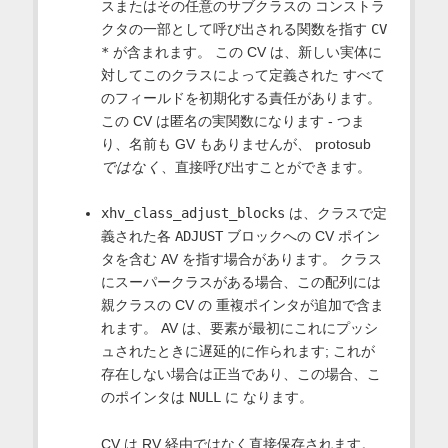
スまたはその任意のサブクラスの コンストラ
クタの一部として呼び出される関数を指す
CV
*
が含まれます。 この CV は、新しい実体に
対してこのクラスによって定義された すべて
のフィールドを初期化する責任があります。
この CV は匿名の実関数になります - つま
り、名前も GV もありませんが、 protosub
ではなく
、直接呼び出すことができます。
xhv_class_adjust_blocks
は、クラスで定
義された各
ADJUST
ブロックへの CV ポイン
タを含む AV を指す場合があります。 クラス
にスーパークラスがある場合、この配列には
親クラスの CV の 重複ポインタが追加で含ま
れます。 AV は、要素が最初にこれにプッシ
ュされたときに遅延的に作られます; これが
存在しない場合は正当であり、この場合、こ
のポインタは
NULL
に なります。
CV は RV 経由ではなく直接保存されます。