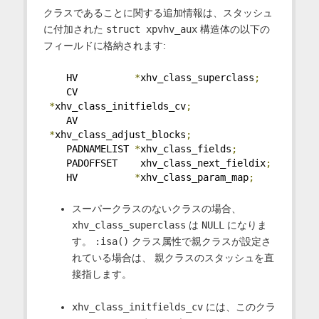
クラスであることに関する追加情報は、スタッシュ
に付加された
struct xpvhv_aux
構造体の以下の
フィールドに格納されます:
    HV          
*
xhv_class_superclass
;
    CV         
*
xhv_class_initfields_cv
;
    AV         
*
xhv_class_adjust_blocks
;
    PADNAMELIST 
*
xhv_class_fields
;
    PADOFFSET    xhv_class_next_fieldix
;
    HV          
*
xhv_class_param_map
;
スーパークラスのないクラスの場合、
xhv_class_superclass
は
NULL
になりま
す。
:isa()
クラス属性で親クラスが設定さ
れている場合は、 親クラスのスタッシュを直
接指します。
xhv_class_initfields_cv
には、このクラ