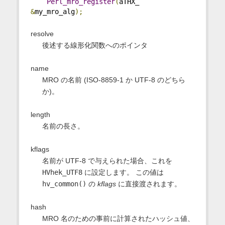
Perl_mro_register
(
aTHX_ 
&
my_mro_alg
);
resolve
後述する線形化関数へのポインタ
name
MRO の名前 (ISO-8859-1 か UTF-8 のどちら
か)。
length
名前の長さ。
kflags
名前が UTF-8 で与えられた場合、これを
HVhek_UTF8
に設定します。 この値は
hv_common()
の
kflags
に直接渡されます。
hash
MRO 名のための事前に計算されたハッシュ値、