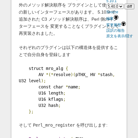
5.10.1
外のメソッド解決順序を プラグインとして使うため
の新しいインターフェースがあります。 5.10.0 で
Source
追加された C3 メソッド解決順序は、Perl 側のイン
編集
変更履歴
ターフェースを 変更することなくプラグインとして
誤訳の報告
再実装されました。
原文を表示/隠す
それぞれのプラグインは以下の構造体を提供するこ
とで自分自身を登録します
    struct mro_alg 
{
        AV 
*(*
resolve
)(
pTHX_ HV 
*
stash
,
U32 level
);
        const char 
*
name
;
        U16 length
;
        U16 kflags
;
        U32 hash
;
};
そして
Perl_mro_register
を呼び出します: