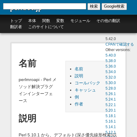
perldoc.jp
検索
Google検索
トップ
本体
関数
変数
モジュール
その他の翻訳
翻訳者
このサイトについて
5.42.0
CPANで確認する
Other versions:
5.40.0
名前
5.38.0
5.36.0
名前
5.34.0
説明
5.32.0
perlmroapi - Perl メ
コールバック
5.30.0
ソッド解決プラグ
5.28.0
キャッシュ
インインターフェ
5.26.1
例
5.24.1
ース
作者
5.22.1
5.20.1
説明
5.18.1
5.16.1
5.14.1
5.12.1
Perl 5.10.1 から、デフォルト(深さ優先線形検索)以