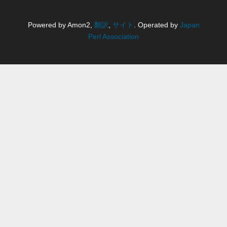
Powered by Amon2,
翻訳
,
サイト
. Operated by
Japan
Perl Association