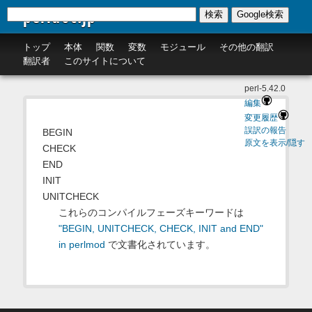
perldoc.jp
検索
Google検索
トップ
本体
関数
変数
モジュール
その他の翻訳
翻訳者
このサイトについて
perl-5.42.0
編集
変更履歴
誤訳の報告
BEGIN
原文を表示/隠す
CHECK
END
INIT
UNITCHECK
これらのコンパイルフェーズキーワードは
"BEGIN, UNITCHECK, CHECK, INIT and END"
in perlmod
で文書化されています。