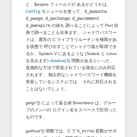
と、$expire フィールドが あるかどうかは、
Config
モジュールを使って、
d_pwquota
,
d_pwage
,
d_pwchange
,
d_pwcomment
,
d_pwexpire
の値を 調べることによって Perl 自
身で調べることも出来ます。 シャドウパスワー
ドは、通常の C ライブラリルーチンを権限があ
る状態で 呼び出すことでシャドウ版が取得でき
るか、System V にあるような (Solaris と Linux
を含みます)
shadow(3)
関数があるといった、
直感的な方法で実装されている場合にのみ対応
されます。 独占的なシャドウパスワード機能を
実装しているシステムでは、 それに対応される
ことはないでしょう。
getgr*()
によって返る値 $members は、グルー
プのメンバの ログイン名をスペースで区切った
ものです。
gethost*()
関数では、C で
h_errno
変数がサポ