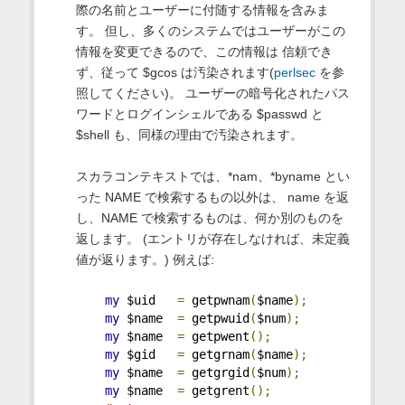
際の名前とユーザーに付随する情報を含みま
す。 但し、多くのシステムではユーザーがこの
情報を変更できるので、この情報は 信頼でき
ず、従って $gcos は汚染されます(
perlsec
を参
照してください)。 ユーザーの暗号化されたパス
ワードとログインシェルである $passwd と
$shell も、同様の理由で汚染されます。
スカラコンテキストでは、*nam、*byname とい
った NAME で検索するもの以外は、 name を返
し、NAME で検索するものは、何か別のものを
返します。 (エントリが存在しなければ、未定義
値が返ります。) 例えば:
my
 $uid   
=
 getpwnam
(
$name
);
my
 $name  
=
 getpwuid
(
$num
);
my
 $name  
=
 getpwent
();
my
 $gid   
=
 getgrnam
(
$name
);
my
 $name  
=
 getgrgid
(
$num
);
my
 $name  
=
 getgrent
();