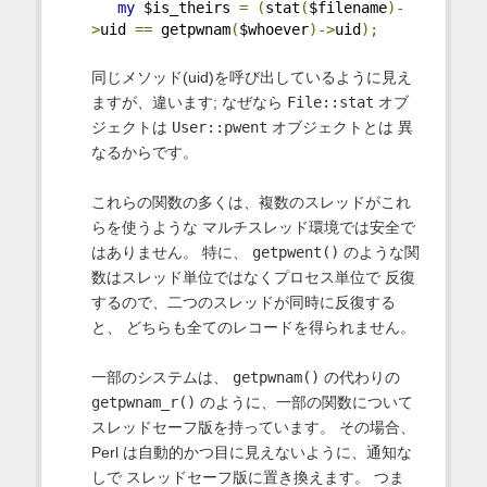
my
 $is_theirs 
=
(
stat
(
$filename
)-
>
uid 
==
 getpwnam
(
$whoever
)->
uid
);
同じメソッド(uid)を呼び出しているように見え
ますが、違います; なぜなら
File::stat
オブ
ジェクトは
User::pwent
オブジェクトとは 異
なるからです。
これらの関数の多くは、複数のスレッドがこれ
らを使うような マルチスレッド環境では安全で
はありません。 特に、
getpwent()
のような関
数はスレッド単位ではなくプロセス単位で 反復
するので、二つのスレッドが同時に反復する
と、 どちらも全てのレコードを得られません。
一部のシステムは、
getpwnam()
の代わりの
getpwnam_r()
のように、一部の関数について
スレッドセーフ版を持っています。 その場合、
Perl は自動的かつ目に見えないように、通知な
しで スレッドセーフ版に置き換えます。 つま