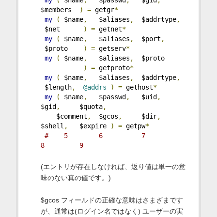
my
(
 $name
,
   $passwd
,
   $gid
,
$members  
)
=
 getgr
*
my
(
 $name
,
   $aliases
,
  $addrtype
,
 $net      
)
=
 getnet
*
my
(
 $name
,
   $aliases
,
  $port
,
 $proto    
)
=
 getserv
*
my
(
 $name
,
   $aliases
,
  $proto     
)
=
 getproto
*
my
(
 $name
,
   $aliases
,
  $addrtype
,
 $length
,
@addrs
)
=
 gethost
*
my
(
 $name
,
   $passwd
,
   $uid
,
$gid
,
     $quota
,
    $comment
,
  $gcos
,
     $dir
,
$shell
,
   $expire 
)
=
 getpw
*
#    5        6          7           
8         9
(エントリが存在しなければ、返り値は単一の意
味のない真の値です。)
$gcos フィールドの正確な意味はさまざまです
が、通常は(ログイン名ではなく) ユーザーの実