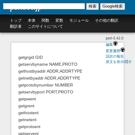
perldoc.jp
検索
Google検索
トップ
本体
関数
変数
モジュール
その他の翻訳
翻訳者
このサイトについて
perl-5.42.0
編集
変更履歴
誤訳の報告
getgrgid GID
原文を表示/隠す
getservbyname NAME,PROTO
gethostbyaddr ADDR,ADDRTYPE
getnetbyaddr ADDR,ADDRTYPE
getprotobynumber NUMBER
getservbyport PORT,PROTO
getpwent
getgrent
gethostent
getnetent
getprotoent
getservent