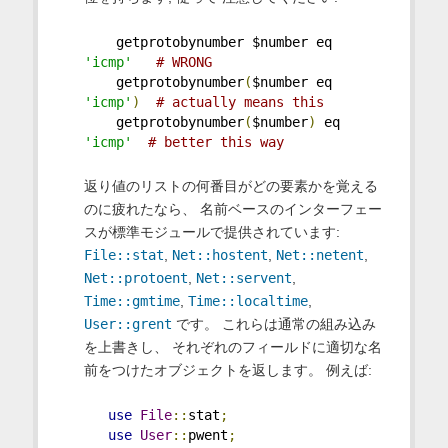
    getprotobynumber $number eq 
'icmp'
# WRONG
    getprotobynumber
(
$number eq 
'icmp'
)
# actually means this
    getprotobynumber
(
$number
)
 eq 
'icmp'
# better this way
返り値のリストの何番目がどの要素かを覚える
のに疲れたなら、 名前ベースのインターフェー
スが標準モジュールで提供されています:
File::stat
,
Net::hostent
,
Net::netent
,
Net::protoent
,
Net::servent
,
Time::gmtime
,
Time::localtime
,
User::grent
です。 これらは通常の組み込み
を上書きし、 それぞれのフィールドに適切な名
前をつけたオブジェクトを返します。 例えば:
use
File
::
stat
;
use
User
::
pwent
;