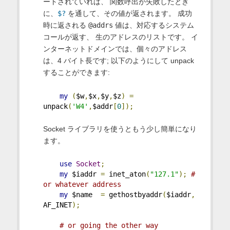
ートされていれば、 関数呼出が失敗したとき
に、
$?
を通して、その値が返されます。 成功
時に返される
@addrs
値は、対応するシステム
コールが返す、 生のアドレスのリストです。 イ
ンターネットドメインでは、個々のアドレス
は、4 バイト長です; 以下のようにして unpack
することができます:
my
(
$w
,
$x
,
$y
,
$z
)
=
unpack
(
'W4'
,
$addr
[
0
]);
Socket ライブラリを使うともう少し簡単になり
ます。
use
Socket
;
my
 $iaddr 
=
 inet_aton
(
"127.1"
);
# 
or whatever address
my
 $name  
=
 gethostbyaddr
(
$iaddr
,
AF_INET
);
# or going the other way