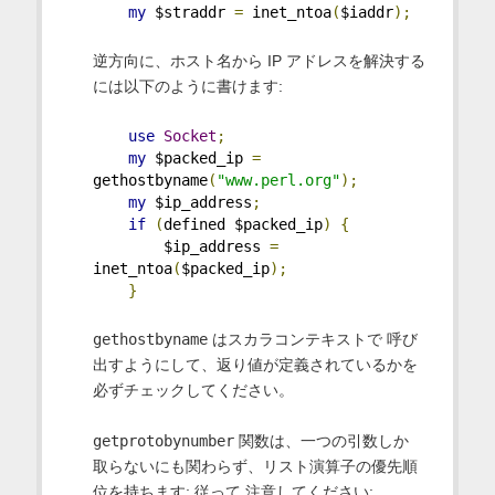
my
 $straddr 
=
 inet_ntoa
(
$iaddr
);
逆方向に、ホスト名から IP アドレスを解決する
には以下のように書けます:
use
Socket
;
my
 $packed_ip 
=
gethostbyname
(
"www.perl.org"
);
my
 $ip_address
;
if
(
defined $packed_ip
)
{
        $ip_address 
=
inet_ntoa
(
$packed_ip
);
}
gethostbyname
はスカラコンテキストで 呼び
出すようにして、返り値が定義されているかを
必ずチェックしてください。
getprotobynumber
関数は、一つの引数しか
取らないにも関わらず、リスト演算子の優先順
位を持ちます; 従って 注意してください: