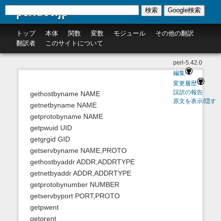
perldoc.jp
検索
Google検索
トップ
本体
関数
変数
モジュール
その他の翻訳
翻訳者
このサイトについて
perl-5.42.0
編集
変更履歴
誤訳の報告
gethostbyname NAME
原文を表示/隠す
getnetbyname NAME
getprotobyname NAME
getpwuid UID
getgrgid GID
getservbyname NAME,PROTO
gethostbyaddr ADDR,ADDRTYPE
getnetbyaddr ADDR,ADDRTYPE
getprotobynumber NUMBER
getservbyport PORT,PROTO
getpwent
getgrent