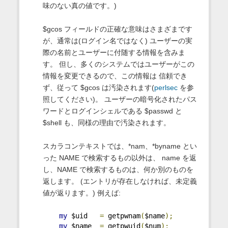
味のない真の値です。)
$gcos フィールドの正確な意味はさまざまです
が、通常は(ログイン名ではなく) ユーザーの実
際の名前とユーザーに付随する情報を含みま
す。 但し、多くのシステムではユーザーがこの
情報を変更できるので、この情報は 信頼でき
ず、従って $gcos は汚染されます(
perlsec
を参
照してください)。 ユーザーの暗号化されたパス
ワードとログインシェルである $passwd と
$shell も、同様の理由で汚染されます。
スカラコンテキストでは、*nam、*byname とい
った NAME で検索するもの以外は、 name を返
し、NAME で検索するものは、何か別のものを
返します。 (エントリが存在しなければ、未定義
値が返ります。) 例えば:
my
 $uid   
=
 getpwnam
(
$name
);
my
 $name  
=
 getpwuid
(
$num
);