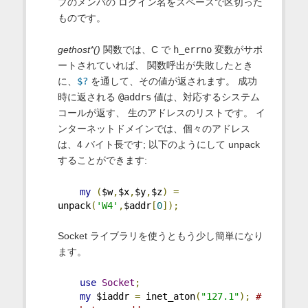
プのメンバの ログイン名をスペースで区切った
ものです。
gethost*()
関数では、C で
h_errno
変数がサポ
ートされていれば、 関数呼出が失敗したとき
に、
$?
を通して、その値が返されます。 成功
時に返される
@addrs
値は、対応するシステム
コールが返す、 生のアドレスのリストです。 イ
ンターネットドメインでは、個々のアドレス
は、4 バイト長です; 以下のようにして unpack
することができます:
my
(
$w
,
$x
,
$y
,
$z
)
=
unpack
(
'W4'
,
$addr
[
0
]);
Socket ライブラリを使うともう少し簡単になり
ます。
use
Socket
;
my
 $iaddr 
=
 inet_aton
(
"127.1"
);
# 