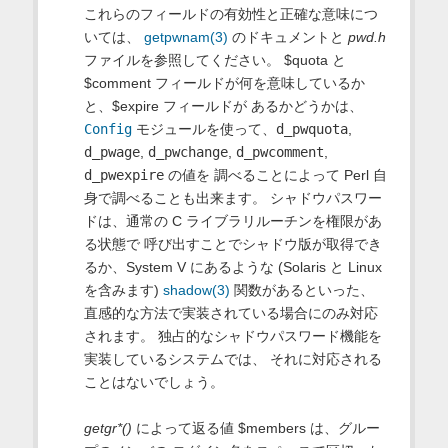
これらのフィールドの有効性と正確な意味につ
いては、
getpwnam(3)
のドキュメントと
pwd.h
ファイルを参照してください。 $quota と
$comment フィールドが何を意味しているか
と、$expire フィールドが あるかどうかは、
Config
モジュールを使って、
d_pwquota
,
d_pwage
,
d_pwchange
,
d_pwcomment
,
d_pwexpire
の値を 調べることによって Perl 自
身で調べることも出来ます。 シャドウパスワー
ドは、通常の C ライブラリルーチンを権限があ
る状態で 呼び出すことでシャドウ版が取得でき
るか、System V にあるような (Solaris と Linux
を含みます)
shadow(3)
関数があるといった、
直感的な方法で実装されている場合にのみ対応
されます。 独占的なシャドウパスワード機能を
実装しているシステムでは、 それに対応される
ことはないでしょう。
getgr*()
によって返る値 $members は、グルー