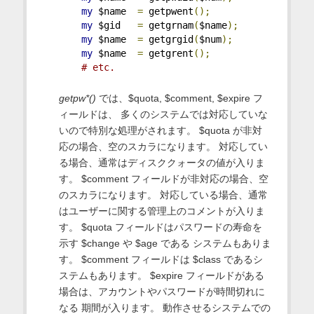
my
 $name  
=
 getpwent
();
my
 $gid   
=
 getgrnam
(
$name
);
my
 $name  
=
 getgrgid
(
$num
);
my
 $name  
=
 getgrent
();
# etc.
getpw*()
では、$quota, $comment, $expire フ
ィールドは、 多くのシステムでは対応していな
いので特別な処理がされます。 $quota が非対
応の場合、空のスカラになります。 対応してい
る場合、通常はディスククォータの値が入りま
す。 $comment フィールドが非対応の場合、空
のスカラになります。 対応している場合、通常
はユーザーに関する管理上のコメントが入りま
す。 $quota フィールドはパスワードの寿命を
示す $change や $age である システムもありま
す。 $comment フィールドは $class であるシ
ステムもあります。 $expire フィールドがある
場合は、アカウントやパスワードが時間切れに
なる 期間が入ります。 動作させるシステムでの