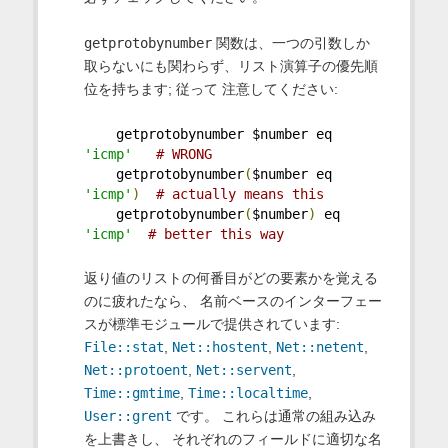
getprotobynumber
関数は、一つの引数しか
取らないにも関わらず、リスト演算子の優先順
位を持ちます; 従って 注意してください:
    getprotobynumber $number eq 
'icmp'
# WRONG
    getprotobynumber
(
$number eq 
'icmp'
)
# actually means this
    getprotobynumber
(
$number
)
 eq 
'icmp'
# better this way
返り値のリストの何番目がどの要素かを覚える
のに疲れたなら、 名前ベースのインターフェー
スが標準モジュールで提供されています:
File::stat
,
Net::hostent
,
Net::netent
,
Net::protoent
,
Net::servent
,
Time::gmtime
,
Time::localtime
,
User::grent
です。 これらは通常の組み込み
を上書きし、 それぞれのフィールドに適切な名