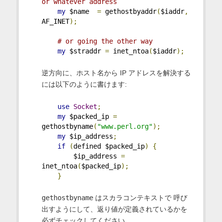
or whatever address
my
 $name  
=
 gethostbyaddr
(
$iaddr
,
AF_INET
);
# or going the other way
my
 $straddr 
=
 inet_ntoa
(
$iaddr
);
逆方向に、ホスト名から IP アドレスを解決する
には以下のように書けます:
use
Socket
;
my
 $packed_ip 
=
gethostbyname
(
"www.perl.org"
);
my
 $ip_address
;
if
(
defined $packed_ip
)
{
        $ip_address 
=
inet_ntoa
(
$packed_ip
);
}
gethostbyname
はスカラコンテキストで 呼び
出すようにして、返り値が定義されているかを
必ずチェックしてください。