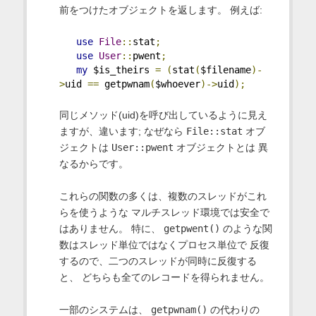
前をつけたオブジェクトを返します。 例えば:
use
File
::
stat
;
use
User
::
pwent
;
my
 $is_theirs 
=
(
stat
(
$filename
)-
>
uid 
==
 getpwnam
(
$whoever
)->
uid
);
同じメソッド(uid)を呼び出しているように見え
ますが、違います; なぜなら
File::stat
オブ
ジェクトは
User::pwent
オブジェクトとは 異
なるからです。
これらの関数の多くは、複数のスレッドがこれ
らを使うような マルチスレッド環境では安全で
はありません。 特に、
getpwent()
のような関
数はスレッド単位ではなくプロセス単位で 反復
するので、二つのスレッドが同時に反復する
と、 どちらも全てのレコードを得られません。
一部のシステムは、
getpwnam()
の代わりの