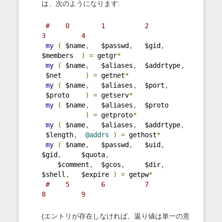
は、次のようになります:
#    0        1          2           
3         4
my
(
 $name
,
   $passwd
,
   $gid
,
$members  
)
=
 getgr
*
my
(
 $name
,
   $aliases
,
  $addrtype
,
 $net      
)
=
 getnet
*
my
(
 $name
,
   $aliases
,
  $port
,
 $proto    
)
=
 getserv
*
my
(
 $name
,
   $aliases
,
  $proto     
)
=
 getproto
*
my
(
 $name
,
   $aliases
,
  $addrtype
,
 $length
,
@addrs
)
=
 gethost
*
my
(
 $name
,
   $passwd
,
   $uid
,
$gid
,
     $quota
,
    $comment
,
  $gcos
,
     $dir
,
$shell
,
   $expire 
)
=
 getpw
*
#    5        6          7           
8         9
(エントリが存在しなければ、返り値は単一の意