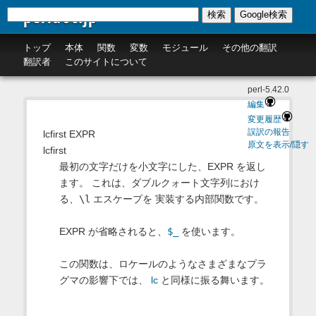
perldoc.jp
検索
Google検索
トップ
本体
関数
変数
モジュール
その他の翻訳
翻訳者
このサイトについて
perl-5.42.0
編集
変更履歴
誤訳の報告
lcfirst EXPR
原文を表示/隠す
lcfirst
最初の文字だけを小文字にした、EXPR を返し
ます。 これは、ダブルクォート文字列におけ
る、
\l
エスケープを 実装する内部関数です。
EXPR が省略されると、
$_
を使います。
この関数は、ロケールのようなさまざまなプラ
グマの影響下では、
lc
と同様に振る舞います。