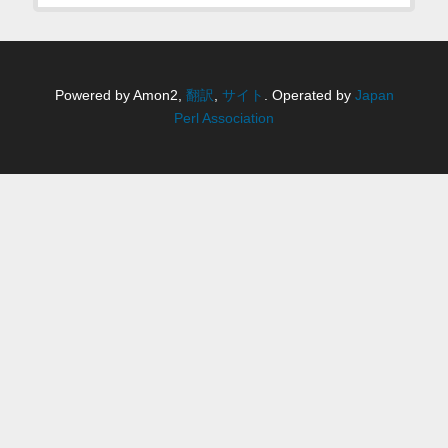
Powered by Amon2,
翻訳
,
サイト
. Operated by
Japan
Perl Association